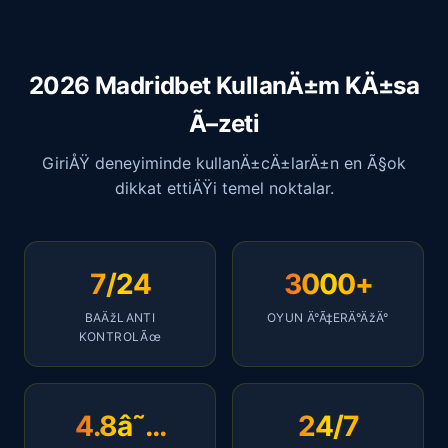
2026 Madridbet KullanÄ±m KÄ±sa
Ã–zeti
GiriÅŸ deneyiminde kullanÄ±cÄ±larÄ±n en Ã§ok
dikkat ettiÄŸi temel noktalar.
7/24
3000+
BAÄžLANTI
OYUN Ä°Ã‡ERÄ°ÄžÄ°
KONTROLÃœ
4.8â˜…
24/7