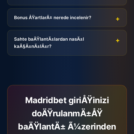
Bonus ÅŸartlarÄ± nerede incelenir?
Sahte baÄŸlantÄ±lardan nasÄ±l
kaÃ§Ä±nÄ±lÄ±r?
Madridbet giriÅŸinizi
doÄŸrulanmÄ±ÅŸ
baÄŸlantÄ± Ã¼zerinden