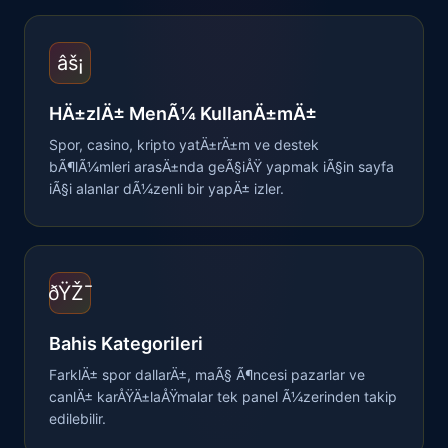
âš¡
HÄ±zlÄ± MenÃ¼ KullanÄ±mÄ±
Spor, casino, kripto yatÄ±rÄ±m ve destek
bÃ¶lÃ¼mleri arasÄ±nda geÃ§iÅŸ yapmak iÃ§in sayfa
iÃ§i alanlar dÃ¼zenli bir yapÄ± izler.
ðŸŽ¯
Bahis Kategorileri
FarklÄ± spor dallarÄ±, maÃ§ Ã¶ncesi pazarlar ve
canlÄ± karÅŸÄ±laÅŸmalar tek panel Ã¼zerinden takip
edilebilir.