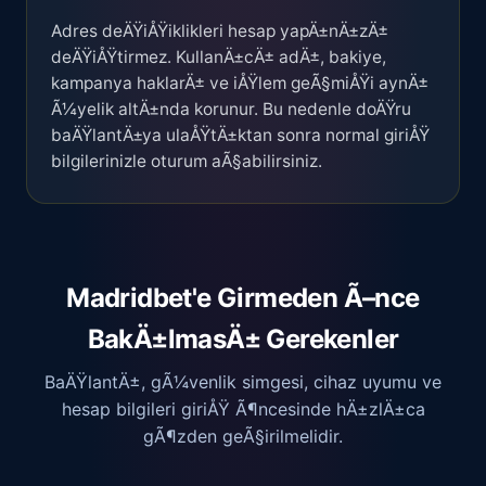
Adres deÄŸiÅŸiklikleri hesap yapÄ±nÄ±zÄ±
deÄŸiÅŸtirmez. KullanÄ±cÄ± adÄ±, bakiye,
kampanya haklarÄ± ve iÅŸlem geÃ§miÅŸi aynÄ±
Ã¼yelik altÄ±nda korunur. Bu nedenle doÄŸru
baÄŸlantÄ±ya ulaÅŸtÄ±ktan sonra normal giriÅŸ
bilgilerinizle oturum aÃ§abilirsiniz.
Madridbet'e Girmeden Ã–nce
BakÄ±lmasÄ± Gerekenler
BaÄŸlantÄ±, gÃ¼venlik simgesi, cihaz uyumu ve
hesap bilgileri giriÅŸ Ã¶ncesinde hÄ±zlÄ±ca
gÃ¶zden geÃ§irilmelidir.