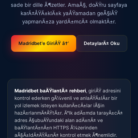
sade bir dille Ã¶zetler. AmaÃ§, doÄŸru sayfaya
karÄ±ÅŸÄ±klÄ±k yaÅŸamadan geÃ§iÅŸ
yapmanÄ±za yardÄ±mcÄ± olmaktÄ±r.
Madridbet'e GiriÅŸ â†’
DetaylarÄ± Oku
Madridbet baÄŸlantÄ± rehberi
, giriÅŸ adresini
kontrol ederken gÃ¼venli ve anlaÅŸÄ±lÄ±r bir
yol izlemek isteyen kullanÄ±cÄ±lar iÃ§in
hazÄ±rlanmÄ±ÅŸtÄ±r. Ä°lk adÄ±mda tarayÄ±cÄ±
adres Ã§ubuÄŸundaki alan adÄ±nÄ± ve
baÄŸlantÄ±nÄ±n HTTPS Ã¼zerinden
aÃ§Ä±ldÄ±ÄŸÄ±nÄ± kontrol etmek Ã¶nemlidir.