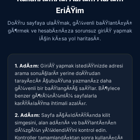
EriÅŸim
DoÄŸru sayfaya ulaÅŸmak, gÃ¼venli baÄŸlantÄ±yÄ±
gÃ¶rmek ve hesabÄ±nÄ±za sorunsuz giriÅŸ yapmak
iÃ§in kÄ±sa yol haritasÄ±.
1. AdÄ±m:
GiriÅŸ yapmak istediÄŸinizde adresi
arama sonuÃ§larÄ± yerine doÄŸrudan
tarayÄ±cÄ± Ã§ubuÄŸuna yazmanÄ±z daha
gÃ¼venli bir baÅŸlangÄ±Ã§ saÄŸlar. BÃ¶ylece
benzer gÃ¶rÃ¼nÃ¼mlÃ¼ sayfalarla
karÅŸÄ±laÅŸma ihtimali azalÄ±r.
2. AdÄ±m:
Sayfa aÃ§Ä±ldÄ±ÄŸÄ±nda kilit
simgesini, alan adÄ±nÄ± ve baÄŸlantÄ±nÄ±n
dÃ¼zgÃ¼n yÃ¼klendiÄŸini kontrol edin.
Kontroller tamamlandÄ±ktan sonra kullanÄ±cÄ±