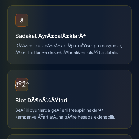
â­
Sadakat AyrÄ±calÄ±klarÄ±
DÃ¼zenli kullanÄ±cÄ±lar iÃ§in kiÅŸisel promosyonlar,
Ã¶zel limitler ve destek Ã¶ncelikleri oluÅŸturulabilir.
ðŸŽ°
Slot DÃ¶nÃ¼ÅŸleri
SeÃ§ili oyunlarda geÃ§erli freespin haklarÄ±
kampanya ÅŸartlarÄ±na gÃ¶re hesaba eklenebilir.