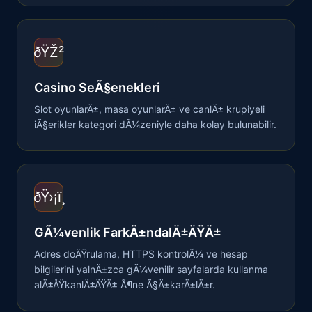
ðŸŽ²
Casino SeÃ§enekleri
Slot oyunlarÄ±, masa oyunlarÄ± ve canlÄ± krupiyeli
iÃ§erikler kategori dÃ¼zeniyle daha kolay bulunabilir.
ðŸ›¡ï¸
GÃ¼venlik FarkÄ±ndalÄ±ÄŸÄ±
Adres doÄŸrulama, HTTPS kontrolÃ¼ ve hesap
bilgilerini yalnÄ±zca gÃ¼venilir sayfalarda kullanma
alÄ±ÅŸkanlÄ±ÄŸÄ± Ã¶ne Ã§Ä±karÄ±lÄ±r.