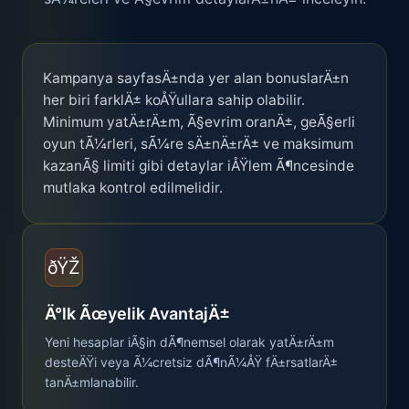
Kampanya sayfasÄ±nda yer alan bonuslarÄ±n
her biri farklÄ± koÅŸullara sahip olabilir.
Minimum yatÄ±rÄ±m, Ã§evrim oranÄ±, geÃ§erli
oyun tÃ¼rleri, sÃ¼re sÄ±nÄ±rÄ± ve maksimum
kazanÃ§ limiti gibi detaylar iÅŸlem Ã¶ncesinde
mutlaka kontrol edilmelidir.
ðŸŽ
Ä°lk Ãœyelik AvantajÄ±
Yeni hesaplar iÃ§in dÃ¶nemsel olarak yatÄ±rÄ±m
desteÄŸi veya Ã¼cretsiz dÃ¶nÃ¼ÅŸ fÄ±rsatlarÄ±
tanÄ±mlanabilir.