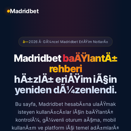
Madridbet
â—
2026 Â· GÃ¼ncel Madridbet EriÅŸim NotlarÄ±
Madridbet
baÄŸlantÄ±
rehberi
hÄ±zlÄ± eriÅŸim iÃ§in
yeniden dÃ¼zenlendi.
Bu sayfa, Madridbet hesabÄ±na ulaÅŸmak
isteyen kullanÄ±cÄ±lar iÃ§in baÄŸlantÄ±
kontrolÃ¼, gÃ¼venli oturum aÃ§ma, mobil
kullanÄ±m ve platform iÃ§i temel adÄ±mlarÄ±