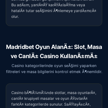
Bu adÄ±m, yanlÄ±ÅŸ karÅŸÄ±laÅŸma veya
hatalÄ± tutar seÃ§imini Ã¶nlemeye yardÄ±mcÄ±
olur.
Madridbet Oyun AlanÄ±: Slot, Masa
ve CanlÄ± Casino KullanÄ±mÄ±
Casino kategorilerinde oyun seÃ§imi yaparken
filtreleri ve masa bilgilerini kontrol etmek Ã¶nemlidir.
Casino bÃ¶lÃ¼mÃ¼nde slotlar, masa oyunlarÄ±,
canlÄ± krupiyeli masalar ve oyun ÅŸovlarÄ±
farklÄ± kategorilerde sunulur. SaÄŸlayÄ±cÄ±,