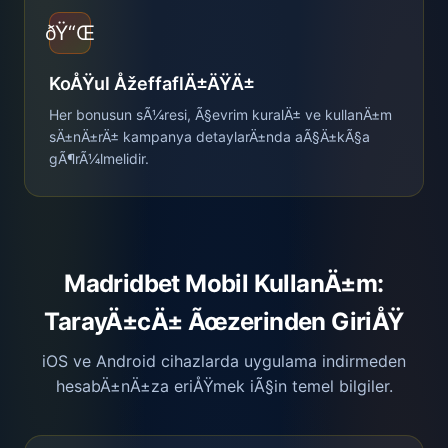
ðŸ“Œ
KoÅŸul ÅžeffaflÄ±ÄŸÄ±
Her bonusun sÃ¼resi, Ã§evrim kuralÄ± ve kullanÄ±m
sÄ±nÄ±rÄ± kampanya detaylarÄ±nda aÃ§Ä±kÃ§a
gÃ¶rÃ¼lmelidir.
Madridbet Mobil KullanÄ±m:
TarayÄ±cÄ± Ãœzerinden GiriÅŸ
iOS ve Android cihazlarda uygulama indirmeden
hesabÄ±nÄ±za eriÅŸmek iÃ§in temel bilgiler.