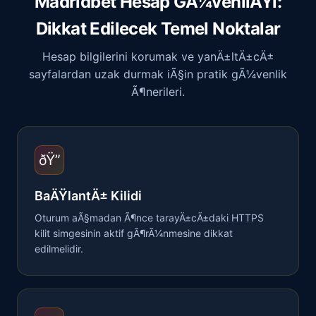
Madridbet Hesap GÃ¼venliÄŸi:
Dikkat Edilecek Temel Noktalar
Hesap bilgilerini korumak ve yanÄ±ltÄ±cÄ±
sayfalardan uzak durmak iÃ§in pratik gÃ¼venlik
Ã¶nerileri.
ðŸ”
BaÄŸlantÄ± Kilidi
Oturum aÃ§madan Ã¶nce tarayÄ±cÄ±daki HTTPS
kilit simgesinin aktif gÃ¶rÃ¼nmesine dikkat
edilmelidir.