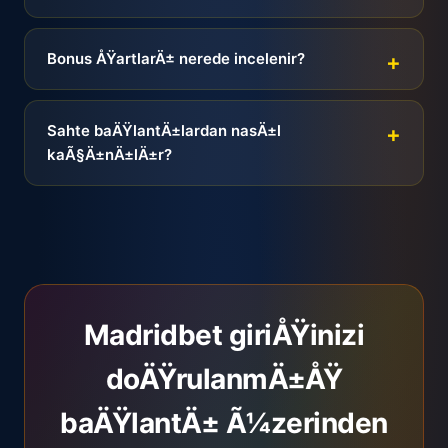
Bonus ÅŸartlarÄ± nerede incelenir?
Sahte baÄŸlantÄ±lardan nasÄ±l
kaÃ§Ä±nÄ±lÄ±r?
Madridbet giriÅŸinizi
doÄŸrulanmÄ±ÅŸ
baÄŸlantÄ± Ã¼zerinden