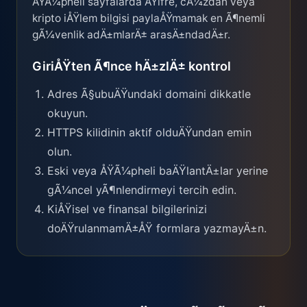
ÅŸÃ¼pheli sayfalarda ÅŸifre, cÃ¼zdan veya
kripto iÅŸlem bilgisi paylaÅŸmamak en Ã¶nemli
gÃ¼venlik adÄ±mlarÄ± arasÄ±ndadÄ±r.
GiriÅŸten Ã¶nce hÄ±zlÄ± kontrol
Adres Ã§ubuÄŸundaki domaini dikkatle
okuyun.
HTTPS kilidinin aktif olduÄŸundan emin
olun.
Eski veya ÅŸÃ¼pheli baÄŸlantÄ±lar yerine
gÃ¼ncel yÃ¶nlendirmeyi tercih edin.
KiÅŸisel ve finansal bilgilerinizi
doÄŸrulanmamÄ±ÅŸ formlara yazmayÄ±n.