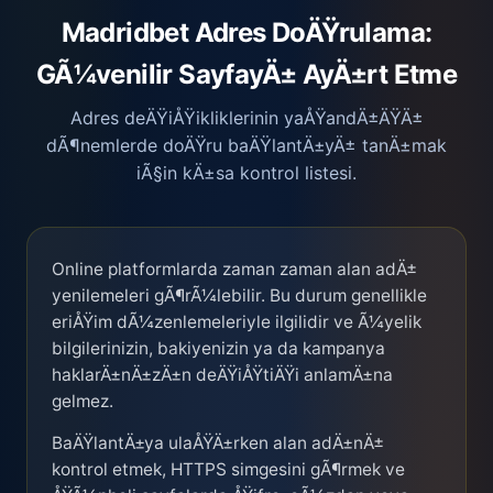
Madridbet Adres DoÄŸrulama:
GÃ¼venilir SayfayÄ± AyÄ±rt Etme
Adres deÄŸiÅŸikliklerinin yaÅŸandÄ±ÄŸÄ±
dÃ¶nemlerde doÄŸru baÄŸlantÄ±yÄ± tanÄ±mak
iÃ§in kÄ±sa kontrol listesi.
Online platformlarda zaman zaman alan adÄ±
yenilemeleri gÃ¶rÃ¼lebilir. Bu durum genellikle
eriÅŸim dÃ¼zenlemeleriyle ilgilidir ve Ã¼yelik
bilgilerinizin, bakiyenizin ya da kampanya
haklarÄ±nÄ±zÄ±n deÄŸiÅŸtiÄŸi anlamÄ±na
gelmez.
BaÄŸlantÄ±ya ulaÅŸÄ±rken alan adÄ±nÄ±
kontrol etmek, HTTPS simgesini gÃ¶rmek ve