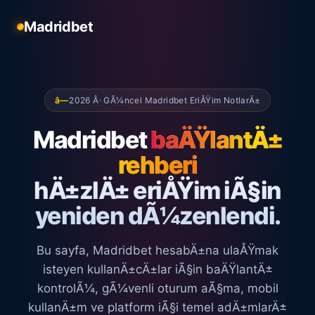
Madridbet
â—
2026 Â· GÃ¼ncel Madridbet EriÅŸim NotlarÄ±
Madridbet
baÄŸlantÄ±
rehberi
hÄ±zlÄ± eriÅŸim iÃ§in
yeniden dÃ¼zenlendi.
Bu sayfa, Madridbet hesabÄ±na ulaÅŸmak
isteyen kullanÄ±cÄ±lar iÃ§in baÄŸlantÄ±
kontrolÃ¼, gÃ¼venli oturum aÃ§ma, mobil
kullanÄ±m ve platform iÃ§i temel adÄ±mlarÄ±