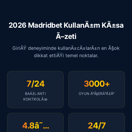
2026 Madridbet KullanÄ±m KÄ±sa
Ã–zeti
GiriÅŸ deneyiminde kullanÄ±cÄ±larÄ±n en Ã§ok
dikkat ettiÄŸi temel noktalar.
7/24
3000+
BAÄžLANTI
OYUN Ä°Ã‡ERÄ°ÄžÄ°
KONTROLÃœ
4.8â˜…
24/7