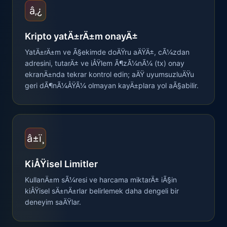
â‚¿
Kripto yatÄ±rÄ±m onayÄ±
YatÄ±rÄ±m ve Ã§ekimde doÄŸru aÄŸÄ±, cÃ¼zdan
adresini, tutarÄ± ve iÅŸlem Ã¶zÃ¼nÃ¼ (tx) onay
ekranÄ±nda tekrar kontrol edin; aÄŸ uyumsuzluÄŸu
geri dÃ¶nÃ¼ÅŸÃ¼ olmayan kayÄ±plara yol aÃ§abilir.
â±ï¸
KiÅŸisel Limitler
KullanÄ±m sÃ¼resi ve harcama miktarÄ± iÃ§in
kiÅŸisel sÄ±nÄ±rlar belirlemek daha dengeli bir
deneyim saÄŸlar.