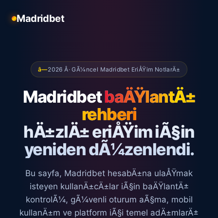
Madridbet
â—
2026 Â· GÃ¼ncel Madridbet EriÅŸim NotlarÄ±
Madridbet
baÄŸlantÄ±
rehberi
hÄ±zlÄ± eriÅŸim iÃ§in
yeniden dÃ¼zenlendi.
Bu sayfa, Madridbet hesabÄ±na ulaÅŸmak
isteyen kullanÄ±cÄ±lar iÃ§in baÄŸlantÄ±
kontrolÃ¼, gÃ¼venli oturum aÃ§ma, mobil
kullanÄ±m ve platform iÃ§i temel adÄ±mlarÄ±