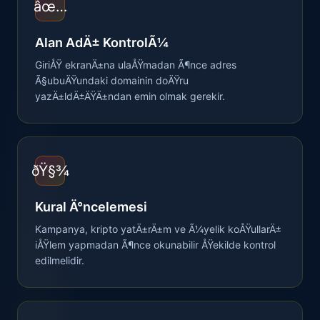
âœ…
Alan AdÄ± KontrolÃ¼
GiriÅŸ ekranÄ±na ulaÅŸmadan Ã¶nce adres
Ã§ubuÄŸundaki domainin doÄŸru
yazÄ±ldÄ±ÄŸÄ±ndan emin olmak gerekir.
ðŸ§¾
Kural Ä°ncelemesi
Kampanya, kripto yatÄ±rÄ±m ve Ã¼yelik koÅŸullarÄ±
iÅŸlem yapmadan Ã¶nce okunabilir ÅŸekilde kontrol
edilmelidir.