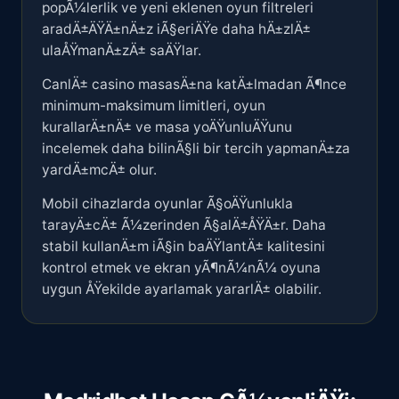
popÃ¼lerlik ve yeni eklenen oyun filtreleri
aradÄ±ÄŸÄ±nÄ±z iÃ§eriÄŸe daha hÄ±zlÄ±
ulaÅŸmanÄ±zÄ± saÄŸlar.
CanlÄ± casino masasÄ±na katÄ±lmadan Ã¶nce
minimum-maksimum limitleri, oyun
kurallarÄ±nÄ± ve masa yoÄŸunluÄŸunu
incelemek daha bilinÃ§li bir tercih yapmanÄ±za
yardÄ±mcÄ± olur.
Mobil cihazlarda oyunlar Ã§oÄŸunlukla
tarayÄ±cÄ± Ã¼zerinden Ã§alÄ±ÅŸÄ±r. Daha
stabil kullanÄ±m iÃ§in baÄŸlantÄ± kalitesini
kontrol etmek ve ekran yÃ¶nÃ¼nÃ¼ oyuna
uygun ÅŸekilde ayarlamak yararlÄ± olabilir.