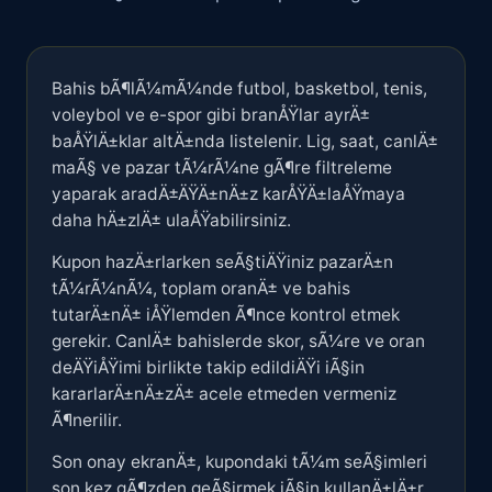
Bahis bÃ¶lÃ¼mÃ¼nde futbol, basketbol, tenis,
voleybol ve e-spor gibi branÅŸlar ayrÄ±
baÅŸlÄ±klar altÄ±nda listelenir. Lig, saat, canlÄ±
maÃ§ ve pazar tÃ¼rÃ¼ne gÃ¶re filtreleme
yaparak aradÄ±ÄŸÄ±nÄ±z karÅŸÄ±laÅŸmaya
daha hÄ±zlÄ± ulaÅŸabilirsiniz.
Kupon hazÄ±rlarken seÃ§tiÄŸiniz pazarÄ±n
tÃ¼rÃ¼nÃ¼, toplam oranÄ± ve bahis
tutarÄ±nÄ± iÅŸlemden Ã¶nce kontrol etmek
gerekir. CanlÄ± bahislerde skor, sÃ¼re ve oran
deÄŸiÅŸimi birlikte takip edildiÄŸi iÃ§in
kararlarÄ±nÄ±zÄ± acele etmeden vermeniz
Ã¶nerilir.
Son onay ekranÄ±, kupondaki tÃ¼m seÃ§imleri
son kez gÃ¶zden geÃ§irmek iÃ§in kullanÄ±lÄ±r.