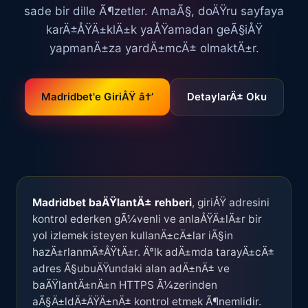
sade bir dille Ã¶zetler. AmaÃ§, doÄŸru sayfaya
karÄ±ÅŸÄ±klÄ±k yaÅŸamadan geÃ§iÅŸ
yapmanÄ±za yardÄ±mcÄ± olmaktÄ±r.
Madridbet'e GiriÅŸ â†’
DetaylarÄ± Oku
Madridbet baÄŸlantÄ± rehberi
, giriÅŸ adresini
kontrol ederken gÃ¼venli ve anlaÅŸÄ±lÄ±r bir
yol izlemek isteyen kullanÄ±cÄ±lar iÃ§in
hazÄ±rlanmÄ±ÅŸtÄ±r. Ä°lk adÄ±mda tarayÄ±cÄ±
adres Ã§ubuÄŸundaki alan adÄ±nÄ± ve
baÄŸlantÄ±nÄ±n HTTPS Ã¼zerinden
aÃ§Ä±ldÄ±ÄŸÄ±nÄ± kontrol etmek Ã¶nemlidir.