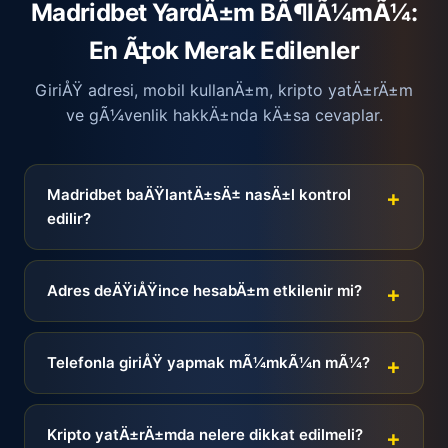
Madridbet YardÄ±m BÃ¶lÃ¼mÃ¼:
En Ã‡ok Merak Edilenler
GiriÅŸ adresi, mobil kullanÄ±m, kripto yatÄ±rÄ±m
ve gÃ¼venlik hakkÄ±nda kÄ±sa cevaplar.
Madridbet baÄŸlantÄ±sÄ± nasÄ±l kontrol
edilir?
Adres deÄŸiÅŸince hesabÄ±m etkilenir mi?
Telefonla giriÅŸ yapmak mÃ¼mkÃ¼n mÃ¼?
Kripto yatÄ±rÄ±mda nelere dikkat edilmeli?