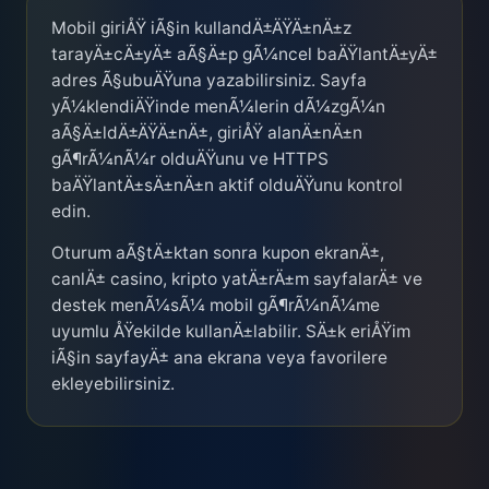
Mobil giriÅŸ iÃ§in kullandÄ±ÄŸÄ±nÄ±z
tarayÄ±cÄ±yÄ± aÃ§Ä±p gÃ¼ncel baÄŸlantÄ±yÄ±
adres Ã§ubuÄŸuna yazabilirsiniz. Sayfa
yÃ¼klendiÄŸinde menÃ¼lerin dÃ¼zgÃ¼n
aÃ§Ä±ldÄ±ÄŸÄ±nÄ±, giriÅŸ alanÄ±nÄ±n
gÃ¶rÃ¼nÃ¼r olduÄŸunu ve HTTPS
baÄŸlantÄ±sÄ±nÄ±n aktif olduÄŸunu kontrol
edin.
Oturum aÃ§tÄ±ktan sonra kupon ekranÄ±,
canlÄ± casino, kripto yatÄ±rÄ±m sayfalarÄ± ve
destek menÃ¼sÃ¼ mobil gÃ¶rÃ¼nÃ¼me
uyumlu ÅŸekilde kullanÄ±labilir. SÄ±k eriÅŸim
iÃ§in sayfayÄ± ana ekrana veya favorilere
ekleyebilirsiniz.