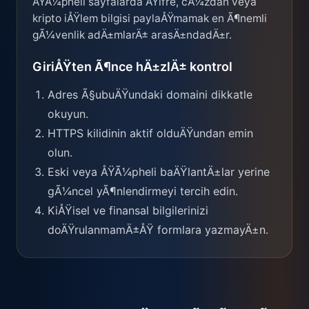
ÅŸÃ¼pheli sayfalarda ÅŸifre, cÃ¼zdan veya
kripto iÅŸlem bilgisi paylaÅŸmamak en Ã¶nemli
gÃ¼venlik adÄ±mlarÄ± arasÄ±ndadÄ±r.
GiriÅŸten Ã¶nce hÄ±zlÄ± kontrol
Adres Ã§ubuÄŸundaki domaini dikkatle
okuyun.
HTTPS kilidinin aktif olduÄŸundan emin
olun.
Eski veya ÅŸÃ¼pheli baÄŸlantÄ±lar yerine
gÃ¼ncel yÃ¶nlendirmeyi tercih edin.
KiÅŸisel ve finansal bilgilerinizi
doÄŸrulanmamÄ±ÅŸ formlara yazmayÄ±n.