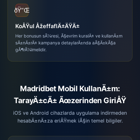
ðŸ“Œ
KoÅŸul ÅžeffaflÄ±ÄŸÄ±
Her bonusun sÃ¼resi, Ã§evrim kuralÄ± ve kullanÄ±m
sÄ±nÄ±rÄ± kampanya detaylarÄ±nda aÃ§Ä±kÃ§a
gÃ¶rÃ¼lmelidir.
Madridbet Mobil KullanÄ±m:
TarayÄ±cÄ± Ãœzerinden GiriÅŸ
iOS ve Android cihazlarda uygulama indirmeden
hesabÄ±nÄ±za eriÅŸmek iÃ§in temel bilgiler.