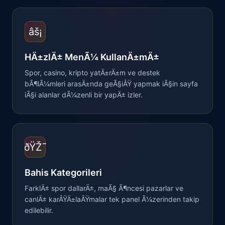
âš¡
HÄ±zlÄ± MenÃ¼ KullanÄ±mÄ±
Spor, casino, kripto yatÄ±rÄ±m ve destek
bÃ¶lÃ¼mleri arasÄ±nda geÃ§iÅŸ yapmak iÃ§in sayfa
iÃ§i alanlar dÃ¼zenli bir yapÄ± izler.
ðŸŽ¯
Bahis Kategorileri
FarklÄ± spor dallarÄ±, maÃ§ Ã¶ncesi pazarlar ve
canlÄ± karÅŸÄ±laÅŸmalar tek panel Ã¼zerinden takip
edilebilir.