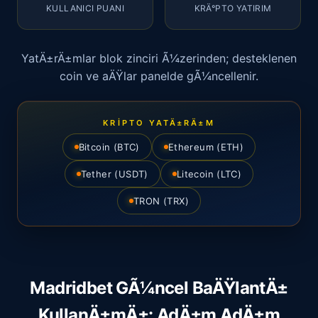
KULLANICI PUANI
KRÄ°PTO YATIRIM
YatÄ±rÄ±mlar blok zinciri Ã¼zerinden; desteklenen
coin ve aÄŸlar panelde gÃ¼ncellenir.
KRIPTO YATÄ±RÄ±M
Bitcoin (BTC)
Ethereum (ETH)
Tether (USDT)
Litecoin (LTC)
TRON (TRX)
Madridbet GÃ¼ncel BaÄŸlantÄ±
KullanÄ±mÄ±: AdÄ±m AdÄ±m