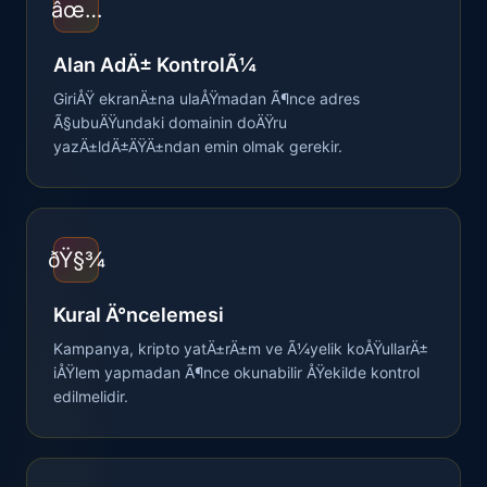
âœ…
Alan AdÄ± KontrolÃ¼
GiriÅŸ ekranÄ±na ulaÅŸmadan Ã¶nce adres
Ã§ubuÄŸundaki domainin doÄŸru
yazÄ±ldÄ±ÄŸÄ±ndan emin olmak gerekir.
ðŸ§¾
Kural Ä°ncelemesi
Kampanya, kripto yatÄ±rÄ±m ve Ã¼yelik koÅŸullarÄ±
iÅŸlem yapmadan Ã¶nce okunabilir ÅŸekilde kontrol
edilmelidir.