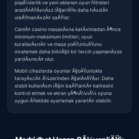
popÃ¼lerlik ve yeni eklenen oyun filtreleri
aradÄ±ÄŸÄ±nÄ±z iÃ§eriÄŸe daha hÄ±zlÄ±
ulaÅŸmanÄ±zÄ± saÄŸlar.
CanlÄ± casino masasÄ±na katÄ±lmadan Ã¶nce
minimum-maksimum limitleri, oyun
kurallarÄ±nÄ± ve masa yoÄŸunluÄŸunu
incelemek daha bilinÃ§li bir tercih yapmanÄ±za
yardÄ±mcÄ± olur.
Mobil cihazlarda oyunlar Ã§oÄŸunlukla
tarayÄ±cÄ± Ã¼zerinden Ã§alÄ±ÅŸÄ±r. Daha
stabil kullanÄ±m iÃ§in baÄŸlantÄ± kalitesini
kontrol etmek ve ekran yÃ¶nÃ¼nÃ¼ oyuna
uygun ÅŸekilde ayarlamak yararlÄ± olabilir.