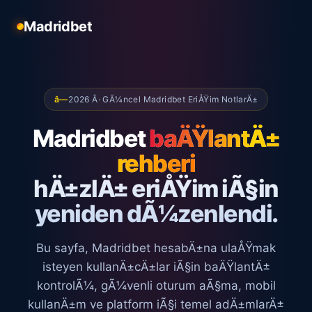
Madridbet
â—
2026 Â· GÃ¼ncel Madridbet EriÅŸim NotlarÄ±
Madridbet
baÄŸlantÄ±
rehberi
hÄ±zlÄ± eriÅŸim iÃ§in
yeniden dÃ¼zenlendi.
Bu sayfa, Madridbet hesabÄ±na ulaÅŸmak
isteyen kullanÄ±cÄ±lar iÃ§in baÄŸlantÄ±
kontrolÃ¼, gÃ¼venli oturum aÃ§ma, mobil
kullanÄ±m ve platform iÃ§i temel adÄ±mlarÄ±