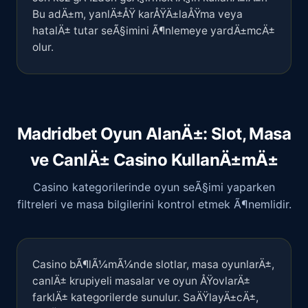
Bu adÄ±m, yanlÄ±ÅŸ karÅŸÄ±laÅŸma veya
hatalÄ± tutar seÃ§imini Ã¶nlemeye yardÄ±mcÄ±
olur.
Madridbet Oyun AlanÄ±: Slot, Masa
ve CanlÄ± Casino KullanÄ±mÄ±
Casino kategorilerinde oyun seÃ§imi yaparken
filtreleri ve masa bilgilerini kontrol etmek Ã¶nemlidir.
Casino bÃ¶lÃ¼mÃ¼nde slotlar, masa oyunlarÄ±,
canlÄ± krupiyeli masalar ve oyun ÅŸovlarÄ±
farklÄ± kategorilerde sunulur. SaÄŸlayÄ±cÄ±,