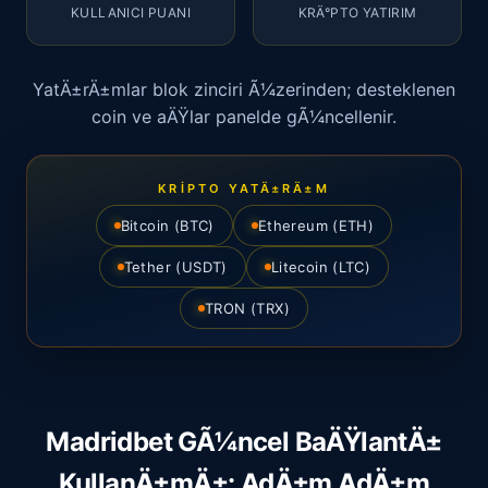
KULLANICI PUANI
KRÄ°PTO YATIRIM
YatÄ±rÄ±mlar blok zinciri Ã¼zerinden; desteklenen
coin ve aÄŸlar panelde gÃ¼ncellenir.
KRIPTO YATÄ±RÄ±M
Bitcoin (BTC)
Ethereum (ETH)
Tether (USDT)
Litecoin (LTC)
TRON (TRX)
Madridbet GÃ¼ncel BaÄŸlantÄ±
KullanÄ±mÄ±: AdÄ±m AdÄ±m