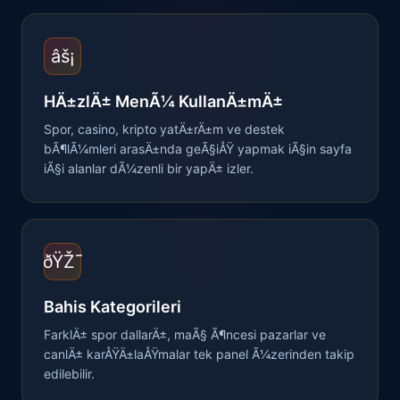
âš¡
HÄ±zlÄ± MenÃ¼ KullanÄ±mÄ±
Spor, casino, kripto yatÄ±rÄ±m ve destek
bÃ¶lÃ¼mleri arasÄ±nda geÃ§iÅŸ yapmak iÃ§in sayfa
iÃ§i alanlar dÃ¼zenli bir yapÄ± izler.
ðŸŽ¯
Bahis Kategorileri
FarklÄ± spor dallarÄ±, maÃ§ Ã¶ncesi pazarlar ve
canlÄ± karÅŸÄ±laÅŸmalar tek panel Ã¼zerinden takip
edilebilir.