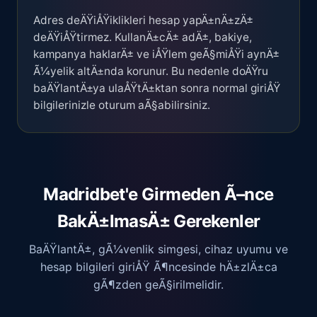
Adres deÄŸiÅŸiklikleri hesap yapÄ±nÄ±zÄ±
deÄŸiÅŸtirmez. KullanÄ±cÄ± adÄ±, bakiye,
kampanya haklarÄ± ve iÅŸlem geÃ§miÅŸi aynÄ±
Ã¼yelik altÄ±nda korunur. Bu nedenle doÄŸru
baÄŸlantÄ±ya ulaÅŸtÄ±ktan sonra normal giriÅŸ
bilgilerinizle oturum aÃ§abilirsiniz.
Madridbet'e Girmeden Ã–nce
BakÄ±lmasÄ± Gerekenler
BaÄŸlantÄ±, gÃ¼venlik simgesi, cihaz uyumu ve
hesap bilgileri giriÅŸ Ã¶ncesinde hÄ±zlÄ±ca
gÃ¶zden geÃ§irilmelidir.