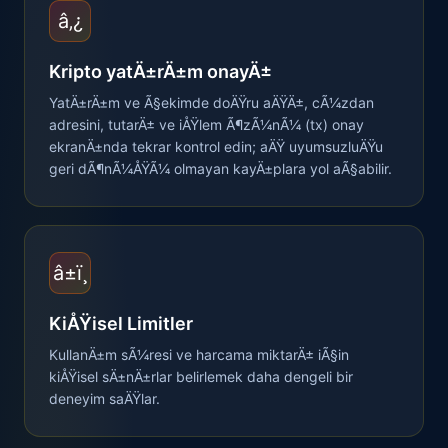
â‚¿
Kripto yatÄ±rÄ±m onayÄ±
YatÄ±rÄ±m ve Ã§ekimde doÄŸru aÄŸÄ±, cÃ¼zdan
adresini, tutarÄ± ve iÅŸlem Ã¶zÃ¼nÃ¼ (tx) onay
ekranÄ±nda tekrar kontrol edin; aÄŸ uyumsuzluÄŸu
geri dÃ¶nÃ¼ÅŸÃ¼ olmayan kayÄ±plara yol aÃ§abilir.
â±ï¸
KiÅŸisel Limitler
KullanÄ±m sÃ¼resi ve harcama miktarÄ± iÃ§in
kiÅŸisel sÄ±nÄ±rlar belirlemek daha dengeli bir
deneyim saÄŸlar.