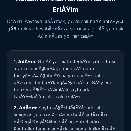
EriÅŸim
DoÄŸru sayfaya ulaÅŸmak, gÃ¼venli baÄŸlantÄ±yÄ±
gÃ¶rmek ve hesabÄ±nÄ±za sorunsuz giriÅŸ yapmak
iÃ§in kÄ±sa yol haritasÄ±.
1. AdÄ±m:
GiriÅŸ yapmak istediÄŸinizde adresi
arama sonuÃ§larÄ± yerine doÄŸrudan
tarayÄ±cÄ± Ã§ubuÄŸuna yazmanÄ±z daha
gÃ¼venli bir baÅŸlangÄ±Ã§ saÄŸlar. BÃ¶ylece
benzer gÃ¶rÃ¼nÃ¼mlÃ¼ sayfalarla
karÅŸÄ±laÅŸma ihtimali azalÄ±r.
2. AdÄ±m:
Sayfa aÃ§Ä±ldÄ±ÄŸÄ±nda kilit
simgesini, alan adÄ±nÄ± ve baÄŸlantÄ±nÄ±n
dÃ¼zgÃ¼n yÃ¼klendiÄŸini kontrol edin.
Kontroller tamamlandÄ±ktan sonra kullanÄ±cÄ±