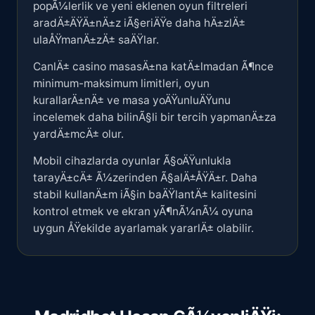
popÃ¼lerlik ve yeni eklenen oyun filtreleri
aradÄ±ÄŸÄ±nÄ±z iÃ§eriÄŸe daha hÄ±zlÄ±
ulaÅŸmanÄ±zÄ± saÄŸlar.
CanlÄ± casino masasÄ±na katÄ±lmadan Ã¶nce
minimum-maksimum limitleri, oyun
kurallarÄ±nÄ± ve masa yoÄŸunluÄŸunu
incelemek daha bilinÃ§li bir tercih yapmanÄ±za
yardÄ±mcÄ± olur.
Mobil cihazlarda oyunlar Ã§oÄŸunlukla
tarayÄ±cÄ± Ã¼zerinden Ã§alÄ±ÅŸÄ±r. Daha
stabil kullanÄ±m iÃ§in baÄŸlantÄ± kalitesini
kontrol etmek ve ekran yÃ¶nÃ¼nÃ¼ oyuna
uygun ÅŸekilde ayarlamak yararlÄ± olabilir.