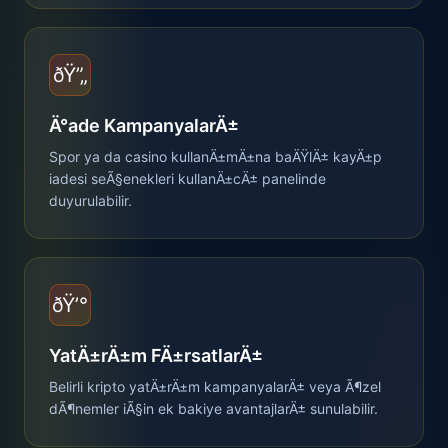
ðŸ”„
Ä°ade KampanyalarÄ±
Spor ya da casino kullanÄ±mÄ±na baÄŸlÄ± kayÄ±p
iadesi seÃ§enekleri kullanÄ±cÄ± panelinde
duyurulabilir.
ðŸ’°
YatÄ±rÄ±m FÄ±rsatlarÄ±
Belirli kripto yatÄ±rÄ±m kampanyalarÄ± veya Ã¶zel
dÃ¶nemler iÃ§in ek bakiye avantajlarÄ± sunulabilir.