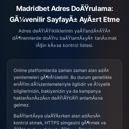
Madridbet Adres DoÄŸrulama:
GÃ¼venilir SayfayÄ± AyÄ±rt Etme
Adres deÄŸiÅŸikliklerinin yaÅŸandÄ±ÄŸÄ±
dÃ¶nemlerde doÄŸru baÄŸlantÄ±yÄ± tanÄ±mak
iÃ§in kÄ±sa kontrol listesi.
Online platformlarda zaman zaman alan adÄ±
yenilemeleri gÃ¶rÃ¼lebilir. Bu durum genellikle
eriÅŸim dÃ¼zenlemeleriyle ilgilidir ve Ã¼yelik
bilgilerinizin, bakiyenizin ya da kampanya
haklarÄ±nÄ±zÄ±n deÄŸiÅŸtiÄŸi anlamÄ±na
gelmez.
BaÄŸlantÄ±ya ulaÅŸÄ±rken alan adÄ±nÄ±
kontrol etmek, HTTPS simgesini gÃ¶rmek ve