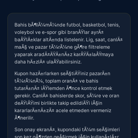
Bahis bÃ¶lÃ¼mÃ¼nde futbol, basketbol, tenis,
voleybol ve e-spor gibi branÅŸlar ayrÄ±
baÅŸlÄ±klar altÄ±nda listelenir. Lig, saat, canlÄ±
maÃ§ ve pazar tÃ¼rÃ¼ne gÃ¶re filtreleme
yaparak aradÄ±ÄŸÄ±nÄ±z karÅŸÄ±laÅŸmaya
daha hÄ±zlÄ± ulaÅŸabilirsiniz.
Kupon hazÄ±rlarken seÃ§tiÄŸiniz pazarÄ±n
tÃ¼rÃ¼nÃ¼, toplam oranÄ± ve bahis
tutarÄ±nÄ± iÅŸlemden Ã¶nce kontrol etmek
gerekir. CanlÄ± bahislerde skor, sÃ¼re ve oran
deÄŸiÅŸimi birlikte takip edildiÄŸi iÃ§in
kararlarÄ±nÄ±zÄ± acele etmeden vermeniz
Ã¶nerilir.
Son onay ekranÄ±, kupondaki tÃ¼m seÃ§imleri
son kez gÃ¶zden geÃ§irmek iÃ§in kullanÄ±lÄ±r.