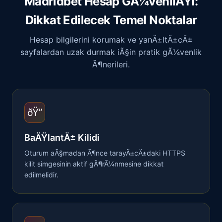
Madridbet Hesap GÃ¼venliÄŸi:
Dikkat Edilecek Temel Noktalar
Hesap bilgilerini korumak ve yanÄ±ltÄ±cÄ±
sayfalardan uzak durmak iÃ§in pratik gÃ¼venlik
Ã¶nerileri.
ðŸ”
BaÄŸlantÄ± Kilidi
Oturum aÃ§madan Ã¶nce tarayÄ±cÄ±daki HTTPS
kilit simgesinin aktif gÃ¶rÃ¼nmesine dikkat
edilmelidir.