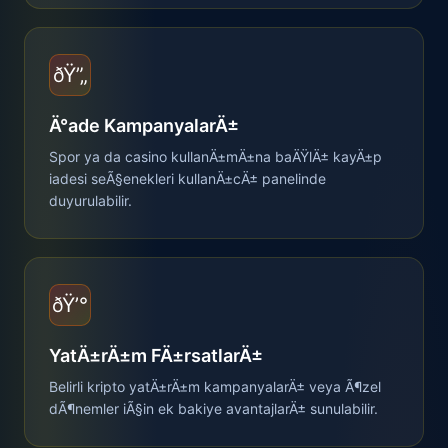
ðŸ”„
Ä°ade KampanyalarÄ±
Spor ya da casino kullanÄ±mÄ±na baÄŸlÄ± kayÄ±p
iadesi seÃ§enekleri kullanÄ±cÄ± panelinde
duyurulabilir.
ðŸ’°
YatÄ±rÄ±m FÄ±rsatlarÄ±
Belirli kripto yatÄ±rÄ±m kampanyalarÄ± veya Ã¶zel
dÃ¶nemler iÃ§in ek bakiye avantajlarÄ± sunulabilir.