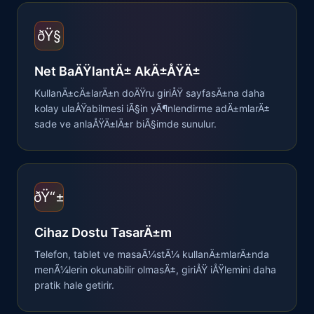
ðŸ§­
Net BaÄŸlantÄ± AkÄ±ÅŸÄ±
KullanÄ±cÄ±larÄ±n doÄŸru giriÅŸ sayfasÄ±na daha
kolay ulaÅŸabilmesi iÃ§in yÃ¶nlendirme adÄ±mlarÄ±
sade ve anlaÅŸÄ±lÄ±r biÃ§imde sunulur.
ðŸ“±
Cihaz Dostu TasarÄ±m
Telefon, tablet ve masaÃ¼stÃ¼ kullanÄ±mlarÄ±nda
menÃ¼lerin okunabilir olmasÄ±, giriÅŸ iÅŸlemini daha
pratik hale getirir.