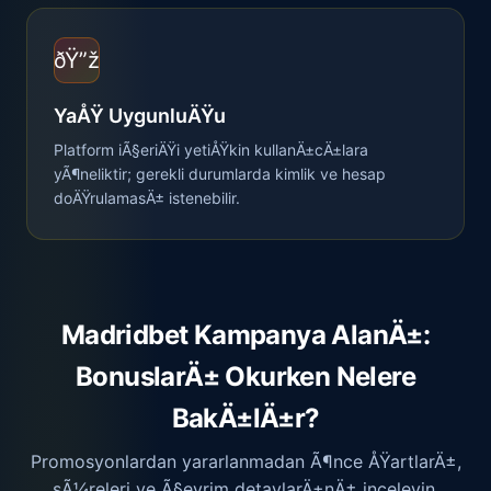
ðŸ”ž
YaÅŸ UygunluÄŸu
Platform iÃ§eriÄŸi yetiÅŸkin kullanÄ±cÄ±lara
yÃ¶neliktir; gerekli durumlarda kimlik ve hesap
doÄŸrulamasÄ± istenebilir.
Madridbet Kampanya AlanÄ±:
BonuslarÄ± Okurken Nelere
BakÄ±lÄ±r?
Promosyonlardan yararlanmadan Ã¶nce ÅŸartlarÄ±,
sÃ¼releri ve Ã§evrim detaylarÄ±nÄ± inceleyin.