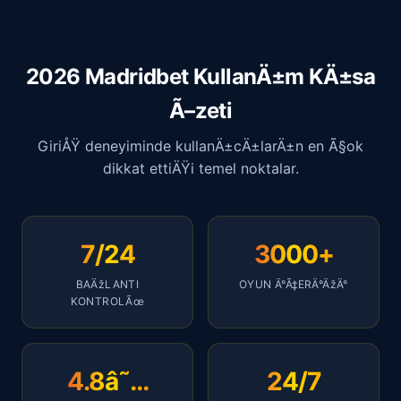
2026 Madridbet KullanÄ±m KÄ±sa
Ã–zeti
GiriÅŸ deneyiminde kullanÄ±cÄ±larÄ±n en Ã§ok
dikkat ettiÄŸi temel noktalar.
7/24
3000+
BAÄžLANTI
OYUN Ä°Ã‡ERÄ°ÄžÄ°
KONTROLÃœ
4.8â˜…
24/7