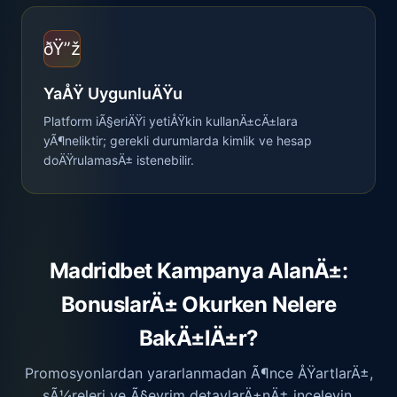
ðŸ”ž
YaÅŸ UygunluÄŸu
Platform iÃ§eriÄŸi yetiÅŸkin kullanÄ±cÄ±lara
yÃ¶neliktir; gerekli durumlarda kimlik ve hesap
doÄŸrulamasÄ± istenebilir.
Madridbet Kampanya AlanÄ±:
BonuslarÄ± Okurken Nelere
BakÄ±lÄ±r?
Promosyonlardan yararlanmadan Ã¶nce ÅŸartlarÄ±,
sÃ¼releri ve Ã§evrim detaylarÄ±nÄ± inceleyin.