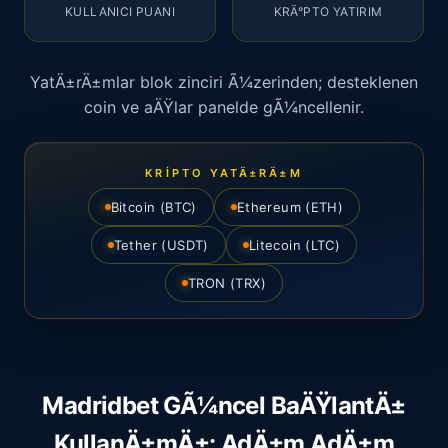
KULLANICI PUANI
KRÄ°PTO YATIRIM
YatÄ±rÄ±mlar blok zinciri Ã¼zerinden; desteklenen
coin ve aÄŸlar panelde gÃ¼ncellenir.
KRIPTO YATÄ±RÄ±M
Bitcoin (BTC)
Ethereum (ETH)
Tether (USDT)
Litecoin (LTC)
TRON (TRX)
Madridbet GÃ¼ncel BaÄŸlantÄ±
KullanÄ±mÄ±: AdÄ±m AdÄ±m