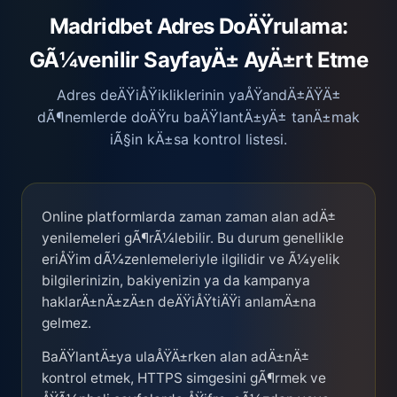
Madridbet Adres DoÄŸrulama:
GÃ¼venilir SayfayÄ± AyÄ±rt Etme
Adres deÄŸiÅŸikliklerinin yaÅŸandÄ±ÄŸÄ±
dÃ¶nemlerde doÄŸru baÄŸlantÄ±yÄ± tanÄ±mak
iÃ§in kÄ±sa kontrol listesi.
Online platformlarda zaman zaman alan adÄ±
yenilemeleri gÃ¶rÃ¼lebilir. Bu durum genellikle
eriÅŸim dÃ¼zenlemeleriyle ilgilidir ve Ã¼yelik
bilgilerinizin, bakiyenizin ya da kampanya
haklarÄ±nÄ±zÄ±n deÄŸiÅŸtiÄŸi anlamÄ±na
gelmez.
BaÄŸlantÄ±ya ulaÅŸÄ±rken alan adÄ±nÄ±
kontrol etmek, HTTPS simgesini gÃ¶rmek ve