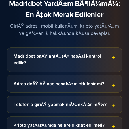
Madridbet YardÄ±m BÃ¶lÃ¼mÃ¼:
En Ã‡ok Merak Edilenler
GiriÅŸ adresi, mobil kullanÄ±m, kripto yatÄ±rÄ±m
ve gÃ¼venlik hakkÄ±nda kÄ±sa cevaplar.
Madridbet baÄŸlantÄ±sÄ± nasÄ±l kontrol
edilir?
Adres deÄŸiÅŸince hesabÄ±m etkilenir mi?
Telefonla giriÅŸ yapmak mÃ¼mkÃ¼n mÃ¼?
Kripto yatÄ±rÄ±mda nelere dikkat edilmeli?