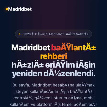
Madridbet
â—
2026 Â· GÃ¼ncel Madridbet EriÅŸim NotlarÄ±
Madridbet
baÄŸlantÄ±
rehberi
hÄ±zlÄ± eriÅŸim iÃ§in
yeniden dÃ¼zenlendi.
Bu sayfa, Madridbet hesabÄ±na ulaÅŸmak
isteyen kullanÄ±cÄ±lar iÃ§in baÄŸlantÄ±
kontrolÃ¼, gÃ¼venli oturum aÃ§ma, mobil
kullanÄ±m ve platform iÃ§i temel adÄ±mlarÄ±