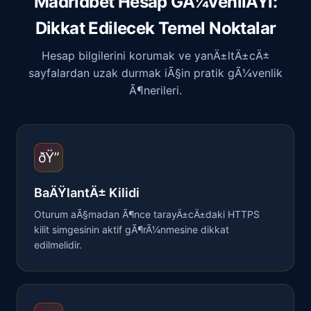
Madridbet Hesap GÃ¼venliÄŸi:
Dikkat Edilecek Temel Noktalar
Hesap bilgilerini korumak ve yanÄ±ltÄ±cÄ±
sayfalardan uzak durmak iÃ§in pratik gÃ¼venlik
Ã¶nerileri.
ðŸ”
BaÄŸlantÄ± Kilidi
Oturum aÃ§madan Ã¶nce tarayÄ±cÄ±daki HTTPS
kilit simgesinin aktif gÃ¶rÃ¼nmesine dikkat
edilmelidir.