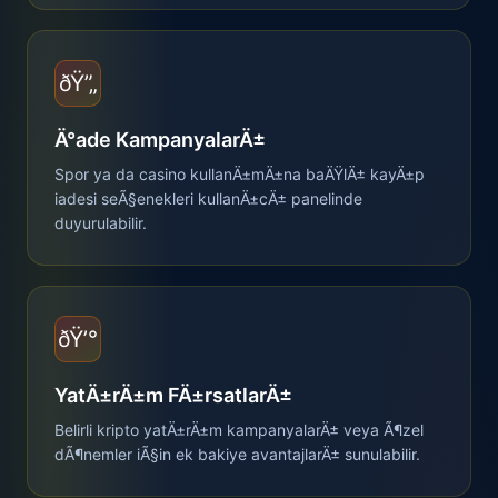
ðŸ”„
Ä°ade KampanyalarÄ±
Spor ya da casino kullanÄ±mÄ±na baÄŸlÄ± kayÄ±p
iadesi seÃ§enekleri kullanÄ±cÄ± panelinde
duyurulabilir.
ðŸ’°
YatÄ±rÄ±m FÄ±rsatlarÄ±
Belirli kripto yatÄ±rÄ±m kampanyalarÄ± veya Ã¶zel
dÃ¶nemler iÃ§in ek bakiye avantajlarÄ± sunulabilir.