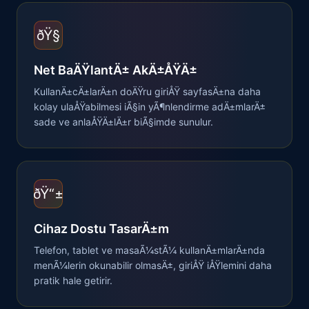
ðŸ§­
Net BaÄŸlantÄ± AkÄ±ÅŸÄ±
KullanÄ±cÄ±larÄ±n doÄŸru giriÅŸ sayfasÄ±na daha
kolay ulaÅŸabilmesi iÃ§in yÃ¶nlendirme adÄ±mlarÄ±
sade ve anlaÅŸÄ±lÄ±r biÃ§imde sunulur.
ðŸ“±
Cihaz Dostu TasarÄ±m
Telefon, tablet ve masaÃ¼stÃ¼ kullanÄ±mlarÄ±nda
menÃ¼lerin okunabilir olmasÄ±, giriÅŸ iÅŸlemini daha
pratik hale getirir.