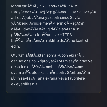
Mobil giriÅŸ iÃ§in kullandÄ±ÄŸÄ±nÄ±z
tarayÄ±cÄ±yÄ± aÃ§Ä±p gÃ¼ncel baÄŸlantÄ±yÄ±
adres Ã§ubuÄŸuna yazabilirsiniz. Sayfa
yÃ¼klendiÄŸinde menÃ¼lerin dÃ¼zgÃ¼n
aÃ§Ä±ldÄ±ÄŸÄ±nÄ±, giriÅŸ alanÄ±nÄ±n
gÃ¶rÃ¼nÃ¼r olduÄŸunu ve HTTPS
baÄŸlantÄ±sÄ±nÄ±n aktif olduÄŸunu kontrol
edin.
Oturum aÃ§tÄ±ktan sonra kupon ekranÄ±,
canlÄ± casino, kripto yatÄ±rÄ±m sayfalarÄ± ve
destek menÃ¼sÃ¼ mobil gÃ¶rÃ¼nÃ¼me
uyumlu ÅŸekilde kullanÄ±labilir. SÄ±k eriÅŸim
iÃ§in sayfayÄ± ana ekrana veya favorilere
ekleyebilirsiniz.