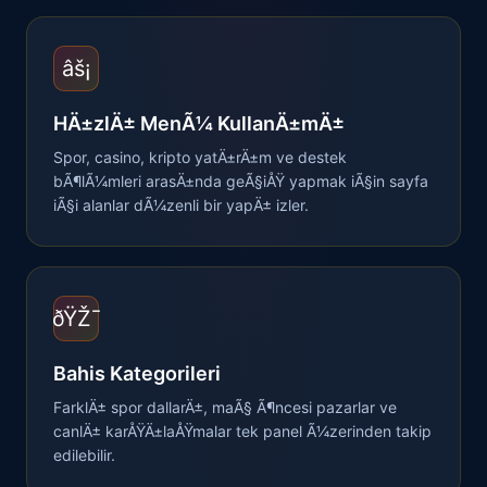
âš¡
HÄ±zlÄ± MenÃ¼ KullanÄ±mÄ±
Spor, casino, kripto yatÄ±rÄ±m ve destek
bÃ¶lÃ¼mleri arasÄ±nda geÃ§iÅŸ yapmak iÃ§in sayfa
iÃ§i alanlar dÃ¼zenli bir yapÄ± izler.
ðŸŽ¯
Bahis Kategorileri
FarklÄ± spor dallarÄ±, maÃ§ Ã¶ncesi pazarlar ve
canlÄ± karÅŸÄ±laÅŸmalar tek panel Ã¼zerinden takip
edilebilir.