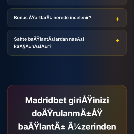
Bonus ÅŸartlarÄ± nerede incelenir?
Sahte baÄŸlantÄ±lardan nasÄ±l
kaÃ§Ä±nÄ±lÄ±r?
Madridbet giriÅŸinizi
doÄŸrulanmÄ±ÅŸ
baÄŸlantÄ± Ã¼zerinden