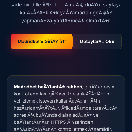
sade bir dille Ã¶zetler. AmaÃ§, doÄŸru sayfaya
karÄ±ÅŸÄ±klÄ±k yaÅŸamadan geÃ§iÅŸ
yapmanÄ±za yardÄ±mcÄ± olmaktÄ±r.
Madridbet'e GiriÅŸ â†’
DetaylarÄ± Oku
Madridbet baÄŸlantÄ± rehberi
, giriÅŸ adresini
kontrol ederken gÃ¼venli ve anlaÅŸÄ±lÄ±r bir
yol izlemek isteyen kullanÄ±cÄ±lar iÃ§in
hazÄ±rlanmÄ±ÅŸtÄ±r. Ä°lk adÄ±mda tarayÄ±cÄ±
adres Ã§ubuÄŸundaki alan adÄ±nÄ± ve
baÄŸlantÄ±nÄ±n HTTPS Ã¼zerinden
aÃ§Ä±ldÄ±ÄŸÄ±nÄ± kontrol etmek Ã¶nemlidir.