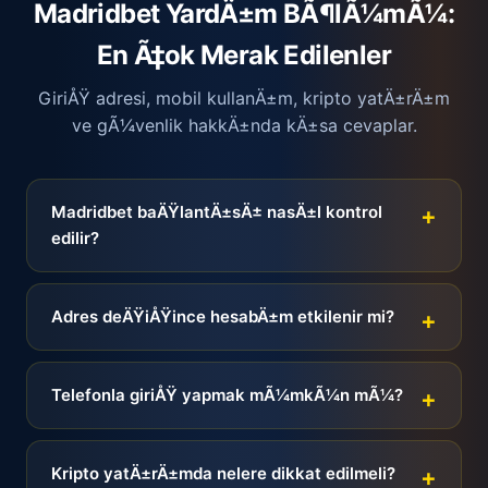
Madridbet YardÄ±m BÃ¶lÃ¼mÃ¼:
En Ã‡ok Merak Edilenler
GiriÅŸ adresi, mobil kullanÄ±m, kripto yatÄ±rÄ±m
ve gÃ¼venlik hakkÄ±nda kÄ±sa cevaplar.
Madridbet baÄŸlantÄ±sÄ± nasÄ±l kontrol
edilir?
Adres deÄŸiÅŸince hesabÄ±m etkilenir mi?
Telefonla giriÅŸ yapmak mÃ¼mkÃ¼n mÃ¼?
Kripto yatÄ±rÄ±mda nelere dikkat edilmeli?