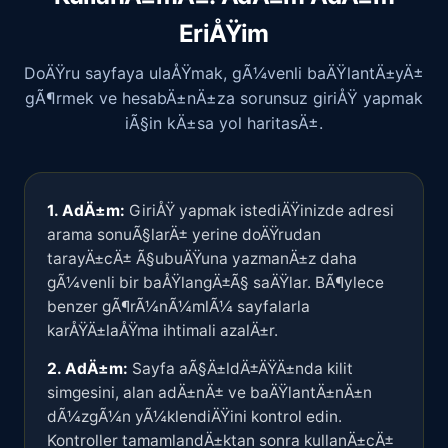
EriÅŸim
DoÄŸru sayfaya ulaÅŸmak, gÃ¼venli baÄŸlantÄ±yÄ±
gÃ¶rmek ve hesabÄ±nÄ±za sorunsuz giriÅŸ yapmak
iÃ§in kÄ±sa yol haritasÄ±.
1. AdÄ±m:
GiriÅŸ yapmak istediÄŸinizde adresi
arama sonuÃ§larÄ± yerine doÄŸrudan
tarayÄ±cÄ± Ã§ubuÄŸuna yazmanÄ±z daha
gÃ¼venli bir baÅŸlangÄ±Ã§ saÄŸlar. BÃ¶ylece
benzer gÃ¶rÃ¼nÃ¼mlÃ¼ sayfalarla
karÅŸÄ±laÅŸma ihtimali azalÄ±r.
2. AdÄ±m:
Sayfa aÃ§Ä±ldÄ±ÄŸÄ±nda kilit
simgesini, alan adÄ±nÄ± ve baÄŸlantÄ±nÄ±n
dÃ¼zgÃ¼n yÃ¼klendiÄŸini kontrol edin.
Kontroller tamamlandÄ±ktan sonra kullanÄ±cÄ±