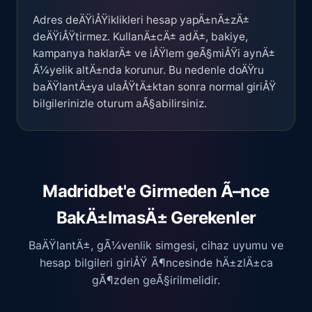
Adres deÄŸiÅŸiklikleri hesap yapÄ±nÄ±zÄ±
deÄŸiÅŸtirmez. KullanÄ±cÄ± adÄ±, bakiye,
kampanya haklarÄ± ve iÅŸlem geÃ§miÅŸi aynÄ±
Ã¼yelik altÄ±nda korunur. Bu nedenle doÄŸru
baÄŸlantÄ±ya ulaÅŸtÄ±ktan sonra normal giriÅŸ
bilgilerinizle oturum aÃ§abilirsiniz.
Madridbet'e Girmeden Ã–nce
BakÄ±lmasÄ± Gerekenler
BaÄŸlantÄ±, gÃ¼venlik simgesi, cihaz uyumu ve
hesap bilgileri giriÅŸ Ã¶ncesinde hÄ±zlÄ±ca
gÃ¶zden geÃ§irilmelidir.