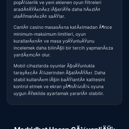
popÃ¼lerlik ve yeni eklenen oyun filtreleri
aradÄ±ÄŸÄ±nÄ±z iÃ§eriÄŸe daha hÄ±zlÄ±
ulaÅŸmanÄ±zÄ± saÄŸlar.
CanlÄ± casino masasÄ±na katÄ±lmadan Ã¶nce
minimum-maksimum limitleri, oyun
kurallarÄ±nÄ± ve masa yoÄŸunluÄŸunu
incelemek daha bilinÃ§li bir tercih yapmanÄ±za
yardÄ±mcÄ± olur.
Mobil cihazlarda oyunlar Ã§oÄŸunlukla
tarayÄ±cÄ± Ã¼zerinden Ã§alÄ±ÅŸÄ±r. Daha
stabil kullanÄ±m iÃ§in baÄŸlantÄ± kalitesini
kontrol etmek ve ekran yÃ¶nÃ¼nÃ¼ oyuna
uygun ÅŸekilde ayarlamak yararlÄ± olabilir.