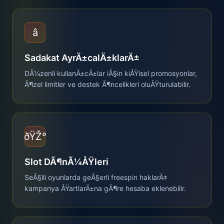
â­
Sadakat AyrÄ±calÄ±klarÄ±
DÃ¼zenli kullanÄ±cÄ±lar iÃ§in kiÅŸisel promosyonlar,
Ã¶zel limitler ve destek Ã¶ncelikleri oluÅŸturulabilir.
ðŸŽ°
Slot DÃ¶nÃ¼ÅŸleri
SeÃ§ili oyunlarda geÃ§erli freespin haklarÄ±
kampanya ÅŸartlarÄ±na gÃ¶re hesaba eklenebilir.