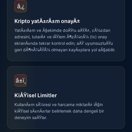
â‚¿
Kripto yatÄ±rÄ±m onayÄ±
YatÄ±rÄ±m ve Ã§ekimde doÄŸru aÄŸÄ±, cÃ¼zdan
adresini, tutarÄ± ve iÅŸlem Ã¶zÃ¼nÃ¼ (tx) onay
ekranÄ±nda tekrar kontrol edin; aÄŸ uyumsuzluÄŸu
geri dÃ¶nÃ¼ÅŸÃ¼ olmayan kayÄ±plara yol aÃ§abilir.
â±ï¸
KiÅŸisel Limitler
KullanÄ±m sÃ¼resi ve harcama miktarÄ± iÃ§in
kiÅŸisel sÄ±nÄ±rlar belirlemek daha dengeli bir
deneyim saÄŸlar.