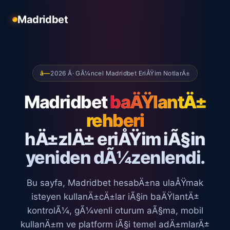
Madridbet
â—
2026 Â· GÃ¼ncel Madridbet EriÅŸim NotlarÄ±
Madridbet
baÄŸlantÄ±
rehberi
hÄ±zlÄ± eriÅŸim iÃ§in
yeniden dÃ¼zenlendi.
Bu sayfa, Madridbet hesabÄ±na ulaÅŸmak
isteyen kullanÄ±cÄ±lar iÃ§in baÄŸlantÄ±
kontrolÃ¼, gÃ¼venli oturum aÃ§ma, mobil
kullanÄ±m ve platform iÃ§i temel adÄ±mlarÄ±