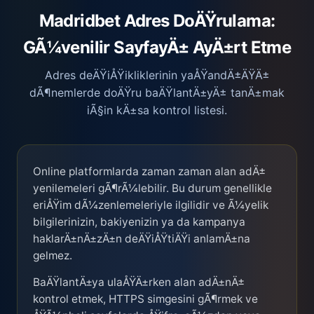
Madridbet Adres DoÄŸrulama:
GÃ¼venilir SayfayÄ± AyÄ±rt Etme
Adres deÄŸiÅŸikliklerinin yaÅŸandÄ±ÄŸÄ±
dÃ¶nemlerde doÄŸru baÄŸlantÄ±yÄ± tanÄ±mak
iÃ§in kÄ±sa kontrol listesi.
Online platformlarda zaman zaman alan adÄ±
yenilemeleri gÃ¶rÃ¼lebilir. Bu durum genellikle
eriÅŸim dÃ¼zenlemeleriyle ilgilidir ve Ã¼yelik
bilgilerinizin, bakiyenizin ya da kampanya
haklarÄ±nÄ±zÄ±n deÄŸiÅŸtiÄŸi anlamÄ±na
gelmez.
BaÄŸlantÄ±ya ulaÅŸÄ±rken alan adÄ±nÄ±
kontrol etmek, HTTPS simgesini gÃ¶rmek ve