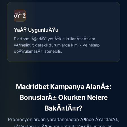
ðŸ”ž
YaÅŸ UygunluÄŸu
Platform iÃ§eriÄŸi yetiÅŸkin kullanÄ±cÄ±lara
yÃ¶neliktir; gerekli durumlarda kimlik ve hesap
doÄŸrulamasÄ± istenebilir.
Madridbet Kampanya AlanÄ±:
BonuslarÄ± Okurken Nelere
BakÄ±lÄ±r?
Promosyonlardan yararlanmadan Ã¶nce ÅŸartlarÄ±,
sÃ¼releri ve Ã§evrim detaylarÄ±nÄ± inceleyin.