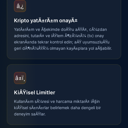
â‚¿
Kripto yatÄ±rÄ±m onayÄ±
YatÄ±rÄ±m ve Ã§ekimde doÄŸru aÄŸÄ±, cÃ¼zdan
adresini, tutarÄ± ve iÅŸlem Ã¶zÃ¼nÃ¼ (tx) onay
ekranÄ±nda tekrar kontrol edin; aÄŸ uyumsuzluÄŸu
geri dÃ¶nÃ¼ÅŸÃ¼ olmayan kayÄ±plara yol aÃ§abilir.
â±ï¸
KiÅŸisel Limitler
KullanÄ±m sÃ¼resi ve harcama miktarÄ± iÃ§in
kiÅŸisel sÄ±nÄ±rlar belirlemek daha dengeli bir
deneyim saÄŸlar.