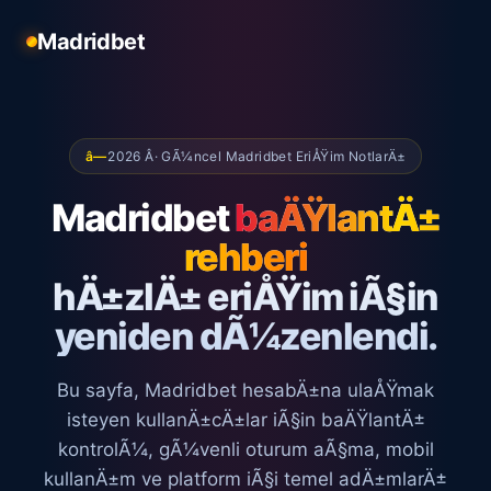
Madridbet
â—
2026 Â· GÃ¼ncel Madridbet EriÅŸim NotlarÄ±
Madridbet
baÄŸlantÄ±
rehberi
hÄ±zlÄ± eriÅŸim iÃ§in
yeniden dÃ¼zenlendi.
Bu sayfa, Madridbet hesabÄ±na ulaÅŸmak
isteyen kullanÄ±cÄ±lar iÃ§in baÄŸlantÄ±
kontrolÃ¼, gÃ¼venli oturum aÃ§ma, mobil
kullanÄ±m ve platform iÃ§i temel adÄ±mlarÄ±