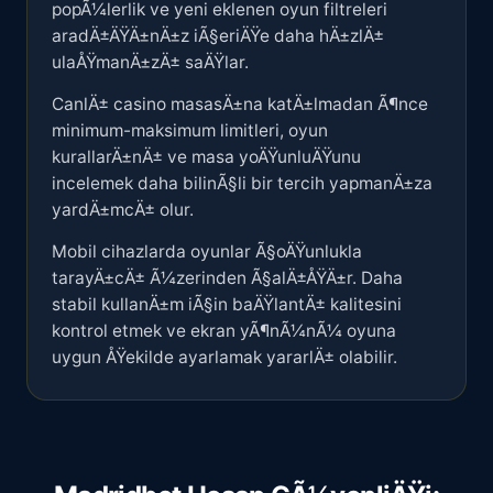
popÃ¼lerlik ve yeni eklenen oyun filtreleri
aradÄ±ÄŸÄ±nÄ±z iÃ§eriÄŸe daha hÄ±zlÄ±
ulaÅŸmanÄ±zÄ± saÄŸlar.
CanlÄ± casino masasÄ±na katÄ±lmadan Ã¶nce
minimum-maksimum limitleri, oyun
kurallarÄ±nÄ± ve masa yoÄŸunluÄŸunu
incelemek daha bilinÃ§li bir tercih yapmanÄ±za
yardÄ±mcÄ± olur.
Mobil cihazlarda oyunlar Ã§oÄŸunlukla
tarayÄ±cÄ± Ã¼zerinden Ã§alÄ±ÅŸÄ±r. Daha
stabil kullanÄ±m iÃ§in baÄŸlantÄ± kalitesini
kontrol etmek ve ekran yÃ¶nÃ¼nÃ¼ oyuna
uygun ÅŸekilde ayarlamak yararlÄ± olabilir.