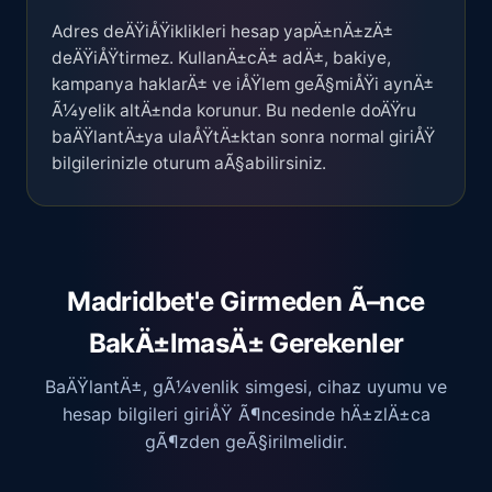
Adres deÄŸiÅŸiklikleri hesap yapÄ±nÄ±zÄ±
deÄŸiÅŸtirmez. KullanÄ±cÄ± adÄ±, bakiye,
kampanya haklarÄ± ve iÅŸlem geÃ§miÅŸi aynÄ±
Ã¼yelik altÄ±nda korunur. Bu nedenle doÄŸru
baÄŸlantÄ±ya ulaÅŸtÄ±ktan sonra normal giriÅŸ
bilgilerinizle oturum aÃ§abilirsiniz.
Madridbet'e Girmeden Ã–nce
BakÄ±lmasÄ± Gerekenler
BaÄŸlantÄ±, gÃ¼venlik simgesi, cihaz uyumu ve
hesap bilgileri giriÅŸ Ã¶ncesinde hÄ±zlÄ±ca
gÃ¶zden geÃ§irilmelidir.