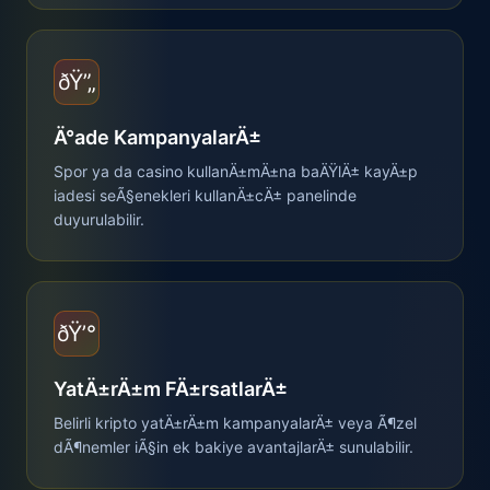
ðŸ”„
Ä°ade KampanyalarÄ±
Spor ya da casino kullanÄ±mÄ±na baÄŸlÄ± kayÄ±p
iadesi seÃ§enekleri kullanÄ±cÄ± panelinde
duyurulabilir.
ðŸ’°
YatÄ±rÄ±m FÄ±rsatlarÄ±
Belirli kripto yatÄ±rÄ±m kampanyalarÄ± veya Ã¶zel
dÃ¶nemler iÃ§in ek bakiye avantajlarÄ± sunulabilir.