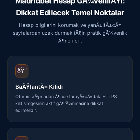
Madridbet Hesap GÃ¼venliÄŸi:
Dikkat Edilecek Temel Noktalar
Hesap bilgilerini korumak ve yanÄ±ltÄ±cÄ±
sayfalardan uzak durmak iÃ§in pratik gÃ¼venlik
Ã¶nerileri.
ðŸ”
BaÄŸlantÄ± Kilidi
Oturum aÃ§madan Ã¶nce tarayÄ±cÄ±daki HTTPS
kilit simgesinin aktif gÃ¶rÃ¼nmesine dikkat
edilmelidir.