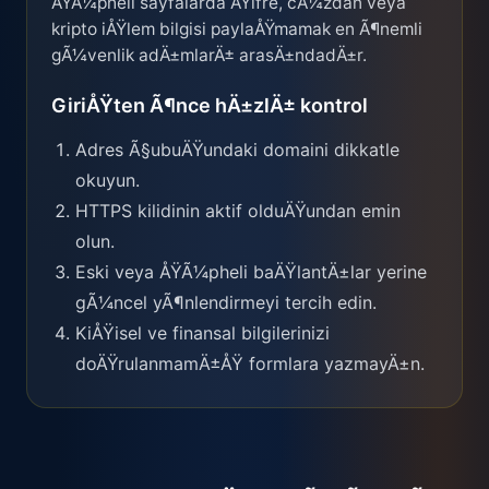
ÅŸÃ¼pheli sayfalarda ÅŸifre, cÃ¼zdan veya
kripto iÅŸlem bilgisi paylaÅŸmamak en Ã¶nemli
gÃ¼venlik adÄ±mlarÄ± arasÄ±ndadÄ±r.
GiriÅŸten Ã¶nce hÄ±zlÄ± kontrol
Adres Ã§ubuÄŸundaki domaini dikkatle
okuyun.
HTTPS kilidinin aktif olduÄŸundan emin
olun.
Eski veya ÅŸÃ¼pheli baÄŸlantÄ±lar yerine
gÃ¼ncel yÃ¶nlendirmeyi tercih edin.
KiÅŸisel ve finansal bilgilerinizi
doÄŸrulanmamÄ±ÅŸ formlara yazmayÄ±n.