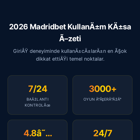
2026 Madridbet KullanÄ±m KÄ±sa
Ã–zeti
GiriÅŸ deneyiminde kullanÄ±cÄ±larÄ±n en Ã§ok
dikkat ettiÄŸi temel noktalar.
7/24
3000+
BAÄžLANTI
OYUN Ä°Ã‡ERÄ°ÄžÄ°
KONTROLÃœ
4.8â˜…
24/7