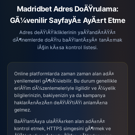
Madridbet Adres DoÄŸrulama:
GÃ¼venilir SayfayÄ± AyÄ±rt Etme
Adres deÄŸiÅŸikliklerinin yaÅŸandÄ±ÄŸÄ±
dÃ¶nemlerde doÄŸru baÄŸlantÄ±yÄ± tanÄ±mak
iÃ§in kÄ±sa kontrol listesi.
Online platformlarda zaman zaman alan adÄ±
yenilemeleri gÃ¶rÃ¼lebilir. Bu durum genellikle
eriÅŸim dÃ¼zenlemeleriyle ilgilidir ve Ã¼yelik
bilgilerinizin, bakiyenizin ya da kampanya
haklarÄ±nÄ±zÄ±n deÄŸiÅŸtiÄŸi anlamÄ±na
gelmez.
BaÄŸlantÄ±ya ulaÅŸÄ±rken alan adÄ±nÄ±
kontrol etmek, HTTPS simgesini gÃ¶rmek ve