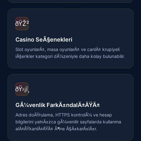
ðŸŽ²
Casino SeÃ§enekleri
Slot oyunlarÄ±, masa oyunlarÄ± ve canlÄ± krupiyeli
iÃ§erikler kategori dÃ¼zeniyle daha kolay bulunabilir.
ðŸ›¡ï¸
GÃ¼venlik FarkÄ±ndalÄ±ÄŸÄ±
Adres doÄŸrulama, HTTPS kontrolÃ¼ ve hesap
bilgilerini yalnÄ±zca gÃ¼venilir sayfalarda kullanma
alÄ±ÅŸkanlÄ±ÄŸÄ± Ã¶ne Ã§Ä±karÄ±lÄ±r.