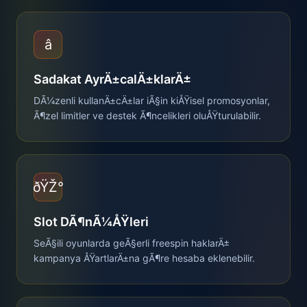
â­
Sadakat AyrÄ±calÄ±klarÄ±
DÃ¼zenli kullanÄ±cÄ±lar iÃ§in kiÅŸisel promosyonlar,
Ã¶zel limitler ve destek Ã¶ncelikleri oluÅŸturulabilir.
ðŸŽ°
Slot DÃ¶nÃ¼ÅŸleri
SeÃ§ili oyunlarda geÃ§erli freespin haklarÄ±
kampanya ÅŸartlarÄ±na gÃ¶re hesaba eklenebilir.