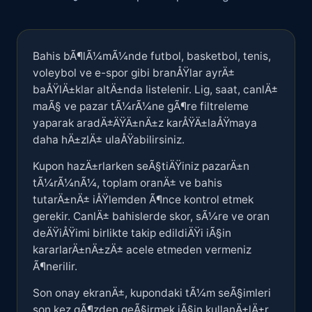
Bahis bÃ¶lÃ¼mÃ¼nde futbol, basketbol, tenis,
voleybol ve e-spor gibi branÅŸlar ayrÄ±
baÅŸlÄ±klar altÄ±nda listelenir. Lig, saat, canlÄ±
maÃ§ ve pazar tÃ¼rÃ¼ne gÃ¶re filtreleme
yaparak aradÄ±ÄŸÄ±nÄ±z karÅŸÄ±laÅŸmaya
daha hÄ±zlÄ± ulaÅŸabilirsiniz.
Kupon hazÄ±rlarken seÃ§tiÄŸiniz pazarÄ±n
tÃ¼rÃ¼nÃ¼, toplam oranÄ± ve bahis
tutarÄ±nÄ± iÅŸlemden Ã¶nce kontrol etmek
gerekir. CanlÄ± bahislerde skor, sÃ¼re ve oran
deÄŸiÅŸimi birlikte takip edildiÄŸi iÃ§in
kararlarÄ±nÄ±zÄ± acele etmeden vermeniz
Ã¶nerilir.
Son onay ekranÄ±, kupondaki tÃ¼m seÃ§imleri
son kez gÃ¶zden geÃ§irmek iÃ§in kullanÄ±lÄ±r.