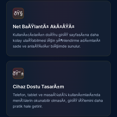
ðŸ§­
Net BaÄŸlantÄ± AkÄ±ÅŸÄ±
KullanÄ±cÄ±larÄ±n doÄŸru giriÅŸ sayfasÄ±na daha
kolay ulaÅŸabilmesi iÃ§in yÃ¶nlendirme adÄ±mlarÄ±
sade ve anlaÅŸÄ±lÄ±r biÃ§imde sunulur.
ðŸ“±
Cihaz Dostu TasarÄ±m
Telefon, tablet ve masaÃ¼stÃ¼ kullanÄ±mlarÄ±nda
menÃ¼lerin okunabilir olmasÄ±, giriÅŸ iÅŸlemini daha
pratik hale getirir.