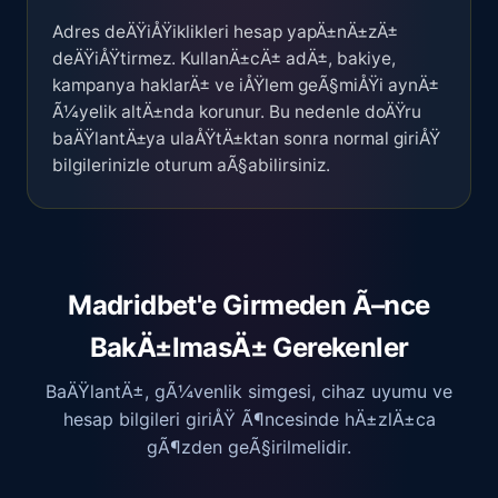
Adres deÄŸiÅŸiklikleri hesap yapÄ±nÄ±zÄ±
deÄŸiÅŸtirmez. KullanÄ±cÄ± adÄ±, bakiye,
kampanya haklarÄ± ve iÅŸlem geÃ§miÅŸi aynÄ±
Ã¼yelik altÄ±nda korunur. Bu nedenle doÄŸru
baÄŸlantÄ±ya ulaÅŸtÄ±ktan sonra normal giriÅŸ
bilgilerinizle oturum aÃ§abilirsiniz.
Madridbet'e Girmeden Ã–nce
BakÄ±lmasÄ± Gerekenler
BaÄŸlantÄ±, gÃ¼venlik simgesi, cihaz uyumu ve
hesap bilgileri giriÅŸ Ã¶ncesinde hÄ±zlÄ±ca
gÃ¶zden geÃ§irilmelidir.