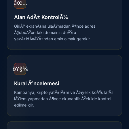
âœ…
Alan AdÄ± KontrolÃ¼
GiriÅŸ ekranÄ±na ulaÅŸmadan Ã¶nce adres
Ã§ubuÄŸundaki domainin doÄŸru
yazÄ±ldÄ±ÄŸÄ±ndan emin olmak gerekir.
ðŸ§¾
Kural Ä°ncelemesi
Kampanya, kripto yatÄ±rÄ±m ve Ã¼yelik koÅŸullarÄ±
iÅŸlem yapmadan Ã¶nce okunabilir ÅŸekilde kontrol
edilmelidir.