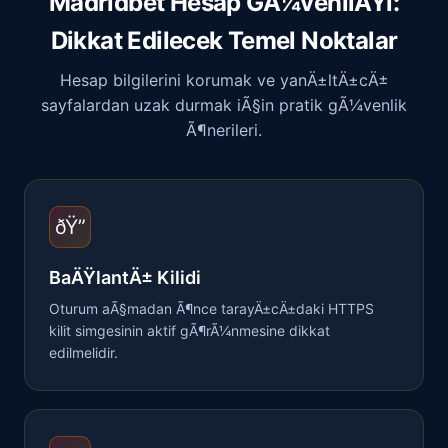
Madridbet Hesap GÃ¼venliÄŸi:
Dikkat Edilecek Temel Noktalar
Hesap bilgilerini korumak ve yanÄ±ltÄ±cÄ±
sayfalardan uzak durmak iÃ§in pratik gÃ¼venlik
Ã¶nerileri.
ðŸ”
BaÄŸlantÄ± Kilidi
Oturum aÃ§madan Ã¶nce tarayÄ±cÄ±daki HTTPS
kilit simgesinin aktif gÃ¶rÃ¼nmesine dikkat
edilmelidir.