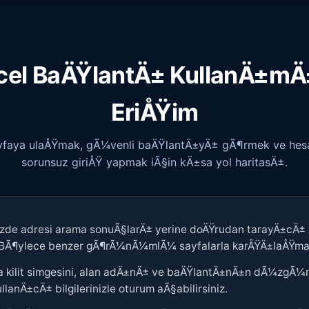
cel BaÄŸlantÄ± KullanÄ±m
EriÅŸim
yfaya ulaÅŸmak, gÃ¼venli baÄŸlantÄ±yÄ± gÃ¶rmek ve he
sorunsuz giriÅŸ yapmak iÃ§in kÄ±sa yol haritasÄ±.
nizde adresi arama sonuÃ§larÄ± yerine doÄŸrudan tarayÄ±c
 BÃ¶ylece benzer gÃ¶rÃ¼nÃ¼mlÃ¼ sayfalarla karÅŸÄ±laÅŸma i
ilit simgesini, alan adÄ±nÄ± ve baÄŸlantÄ±nÄ±n dÃ¼zgÃ¼n 
lanÄ±cÄ± bilgilerinizle oturum aÃ§abilirsiniz.