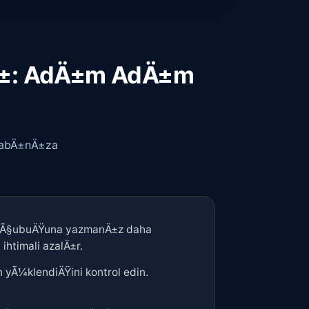
Ä±: AdÄ±m AdÄ±m
sabÄ±nÄ±za
Ä± Ã§ubuÄŸuna yazmanÄ±z daha
htimali azalÄ±r.
yÃ¼klendiÄŸini kontrol edin.