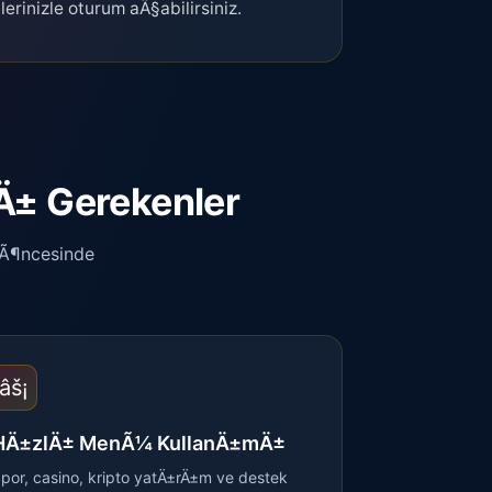
rinizle oturum aÃ§abilirsiniz.
Ä± Gerekenler
 Ã¶ncesinde
âš¡
HÄ±zlÄ± MenÃ¼ KullanÄ±mÄ±
por, casino, kripto yatÄ±rÄ±m ve destek