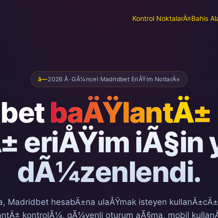
Kontrol NoktalarÄ±
Bahis A
â—
2026 Â· GÃ¼ncel Madridbet EriÅŸim NotlarÄ±
dbet
baÄŸlantÄ± 
± eriÅŸim iÃ§in 
dÃ¼zenlendi.
a, Madridbet hesabÄ±na ulaÅŸmak isteyen kullanÄ±cÄ±l
ntÄ± kontrolÃ¼, gÃ¼venli oturum aÃ§ma, mobil kulla