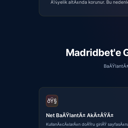
Ã¼yelik altÄ±nda korunur. Bu nedenle
Madridbet'e 
BaÄŸlantÄ±
ðŸ§­
Net BaÄŸlantÄ± AkÄ±ÅŸÄ±
KullanÄ±cÄ±larÄ±n doÄŸru giriÅŸ sayfasÄ±n