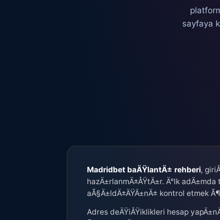
platfor
sayfaya 
Madridbet baÄŸlantÄ± rehberi
, gir
hazÄ±rlanmÄ±ÅŸtÄ±r. Ä°lk adÄ±mda
aÃ§Ä±ldÄ±ÄŸÄ±nÄ± kontrol etmek Ã¶n
Adres deÄŸiÅŸiklikleri hesap yapÄ±