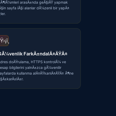
Ã¶lÃ¼mleri arasÄ±nda geÃ§iÅŸ yapmak
Ã§in sayfa iÃ§i alanlar dÃ¼zenli bir yapÄ±
zler.
Ÿ›¡ï¸
GÃ¼venlik FarkÄ±ndalÄ±ÄŸÄ±
dres doÄŸrulama, HTTPS kontrolÃ¼ ve
esap bilgilerini yalnÄ±zca gÃ¼venilir
ayfalarda kullanma alÄ±ÅŸkanlÄ±ÄŸÄ± Ã¶ne
§Ä±karÄ±lÄ±r.