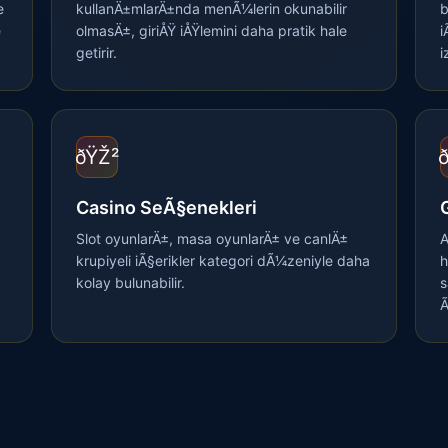
e
kullanÄ±mlarÄ±nda menÃ¼lerin okunabilir
b
e
olmasÄ±, giriÅŸ iÅŸlemini daha pratik hale
i
getirir.
i
ðŸŽ²
ð
Casino SeÃ§enekleri
Slot oyunlarÄ±, masa oyunlarÄ± ve canlÄ±
A
krupiyeli iÃ§erikler kategori dÃ¼zeniyle daha
h
kolay bulunabilir.
s
Ã