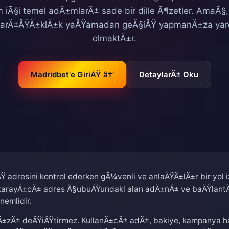
m iÃ§i temel adÄ±mlarÄ± sade bir dille Ã¶zetler. AmaÃ§
karÄ±ÅŸÄ±klÄ±k yaÅŸamadan geÃ§iÅŸ yapmanÄ±za y
olmaktÄ±r.
Madridbet'e GiriÅŸ â†’
DetaylarÄ± Oku
iÅŸ adresini kontrol ederken gÃ¼venli ve anlaÅŸÄ±lÄ±r bir yol 
 tarayÄ±cÄ± adres Ã§ubuÄŸundaki alan adÄ±nÄ± ve baÄŸlan
emlidir.
nÄ±zÄ± deÄŸiÅŸtirmez. KullanÄ±cÄ± adÄ±, bakiye, kampanya h