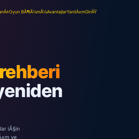
lanÄ±
Oyun BÃ¶lÃ¼mÃ¼
Avantajlar
YardÄ±m
GiriÅŸ
rehberi
yeniden
ar iÃ§in
nÄ±m ve