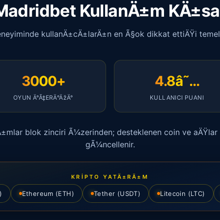
Madridbet KullanÄ±m KÄ±sa 
eneyiminde kullanÄ±cÄ±larÄ±n en Ã§ok dikkat ettiÄŸi temel 
3000+
4.8â˜…
OYUN Ä°Ã‡ERÄ°ÄžÄ°
KULLANICI PUANI
±mlar blok zinciri Ã¼zerinden; desteklenen coin ve aÄŸlar
gÃ¼ncellenir.
KRIPTO YATÄ±RÄ±M
)
Ethereum (ETH)
Tether (USDT)
Litecoin (LTC)