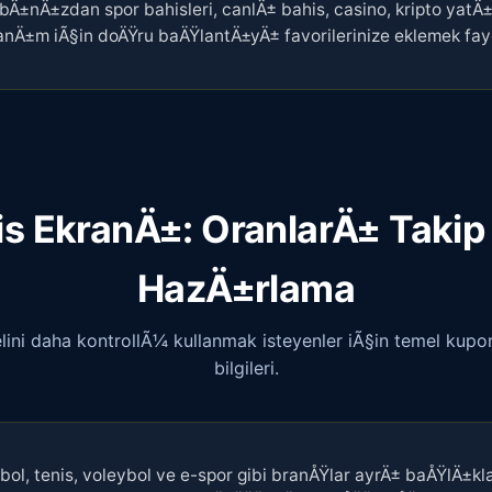
Ä±nÄ±zdan spor bahisleri, canlÄ± bahis, casino, kripto yat
lanÄ±m iÃ§in doÄŸru baÄŸlantÄ±yÄ± favorilerinize eklemek fay
is EkranÄ±: OranlarÄ± Takip
HazÄ±rlama
lini daha kontrollÃ¼ kullanmak isteyenler iÃ§in temel kupo
bilgileri.
, tenis, voleybol ve e-spor gibi branÅŸlar ayrÄ± baÅŸlÄ±klar a