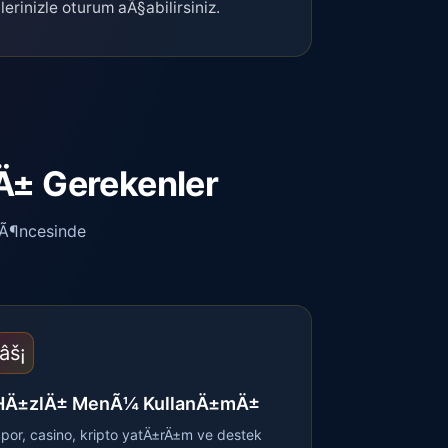
rinizle oturum aÃ§abilirsiniz.
Ä± Gerekenler
 Ã¶ncesinde
âš¡
HÄ±zlÄ± MenÃ¼ KullanÄ±mÄ±
por, casino, kripto yatÄ±rÄ±m ve destek