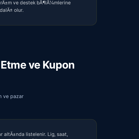
Ä±rÄ±m ve destek bÃ¶lÃ¼mlerine
dalÄ± olur.
 Etme ve Kupon
n ve pazar
ltÄ±nda listelenir. Lig, saat,