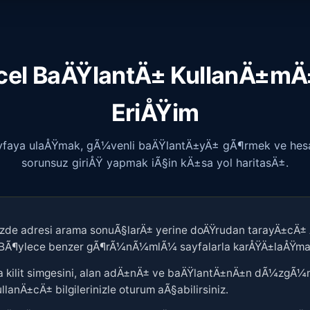
cel BaÄŸlantÄ± KullanÄ±m
EriÅŸim
yfaya ulaÅŸmak, gÃ¼venli baÄŸlantÄ±yÄ± gÃ¶rmek ve he
sorunsuz giriÅŸ yapmak iÃ§in kÄ±sa yol haritasÄ±.
nizde adresi arama sonuÃ§larÄ± yerine doÄŸrudan tarayÄ±c
 BÃ¶ylece benzer gÃ¶rÃ¼nÃ¼mlÃ¼ sayfalarla karÅŸÄ±laÅŸma i
ilit simgesini, alan adÄ±nÄ± ve baÄŸlantÄ±nÄ±n dÃ¼zgÃ¼n 
lanÄ±cÄ± bilgilerinizle oturum aÃ§abilirsiniz.