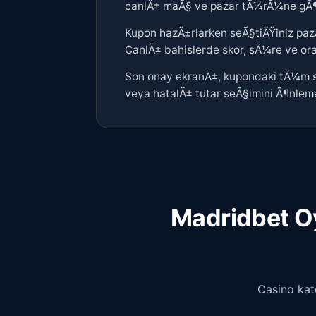
canlÄ± maÃ§ ve pazar tÃ¼rÃ¼ne gÃ¶r
Kupon hazÄ±rlarken seÃ§tiÄŸiniz pa
CanlÄ± bahislerde skor, sÃ¼re ve ora
Son onay ekranÄ±, kupondaki tÃ¼m s
veya hatalÄ± tutar seÃ§imini Ã¶nle
Madridbet O
Casino kate