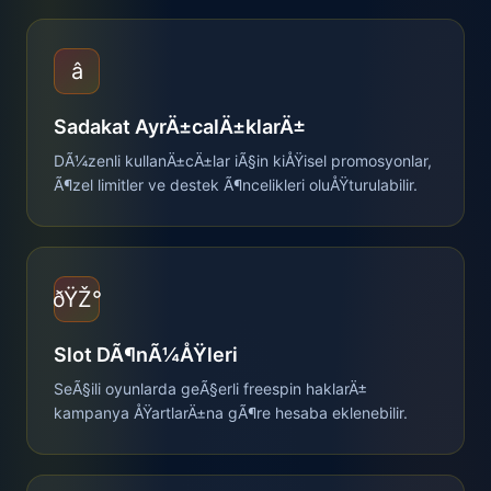
â­
Sadakat AyrÄ±calÄ±klarÄ±
DÃ¼zenli kullanÄ±cÄ±lar iÃ§in kiÅŸisel promosyonlar,
Ã¶zel limitler ve destek Ã¶ncelikleri oluÅŸturulabilir.
ðŸŽ°
Slot DÃ¶nÃ¼ÅŸleri
SeÃ§ili oyunlarda geÃ§erli freespin haklarÄ±
kampanya ÅŸartlarÄ±na gÃ¶re hesaba eklenebilir.