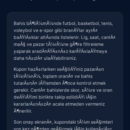
Bahis bÃ¶lÃ¼mÃ¼nde futbol, basketbol, tenis,
voleybol ve e-spor gibi branÅŸlar ayrÄ±
baÅŸlÄ±klar altÄ±nda listelenir. Lig, saat, canlÄ±
maÃ§ ve pazar tÃ¼rÃ¼ne gÃ¶re filtreleme
yaparak aradÄ±ÄŸÄ±nÄ±z karÅŸÄ±laÅŸmaya
daha hÄ±zlÄ± ulaÅŸabilirsiniz.
Kupon hazÄ±rlarken seÃ§tiÄŸiniz pazarÄ±n
tÃ¼rÃ¼nÃ¼, toplam oranÄ± ve bahis
tutarÄ±nÄ± iÅŸlemden Ã¶nce kontrol etmek
gerekir. CanlÄ± bahislerde skor, sÃ¼re ve oran
deÄŸiÅŸimi birlikte takip edildiÄŸi iÃ§in
kararlarÄ±nÄ±zÄ± acele etmeden vermeniz
Ã¶nerilir.
Son onay ekranÄ±, kupondaki tÃ¼m seÃ§imleri
son kez gÃ¶zden geÃ§irmek iÃ§in kullanÄ±lÄ±r.