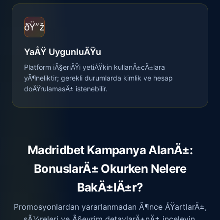
ðŸ”ž
YaÅŸ UygunluÄŸu
Platform iÃ§eriÄŸi yetiÅŸkin kullanÄ±cÄ±lara
yÃ¶neliktir; gerekli durumlarda kimlik ve hesap
doÄŸrulamasÄ± istenebilir.
Madridbet Kampanya AlanÄ±:
BonuslarÄ± Okurken Nelere
BakÄ±lÄ±r?
Promosyonlardan yararlanmadan Ã¶nce ÅŸartlarÄ±,
sÃ¼releri ve Ã§evrim detaylarÄ±nÄ± inceleyin.