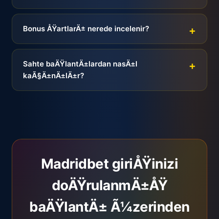
Bonus ÅŸartlarÄ± nerede incelenir?
Sahte baÄŸlantÄ±lardan nasÄ±l
kaÃ§Ä±nÄ±lÄ±r?
Madridbet giriÅŸinizi
doÄŸrulanmÄ±ÅŸ
baÄŸlantÄ± Ã¼zerinden