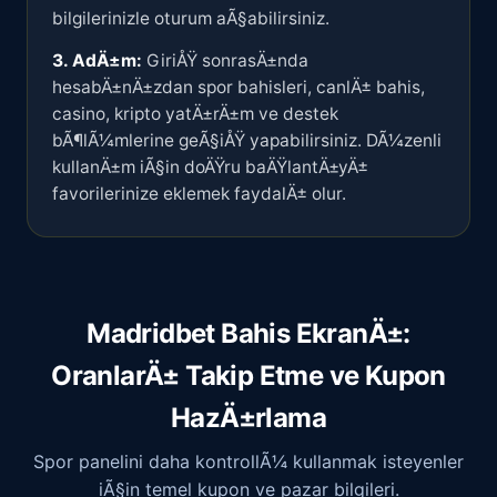
bilgilerinizle oturum aÃ§abilirsiniz.
3. AdÄ±m:
GiriÅŸ sonrasÄ±nda
hesabÄ±nÄ±zdan spor bahisleri, canlÄ± bahis,
casino, kripto yatÄ±rÄ±m ve destek
bÃ¶lÃ¼mlerine geÃ§iÅŸ yapabilirsiniz. DÃ¼zenli
kullanÄ±m iÃ§in doÄŸru baÄŸlantÄ±yÄ±
favorilerinize eklemek faydalÄ± olur.
Madridbet Bahis EkranÄ±:
OranlarÄ± Takip Etme ve Kupon
HazÄ±rlama
Spor panelini daha kontrollÃ¼ kullanmak isteyenler
iÃ§in temel kupon ve pazar bilgileri.