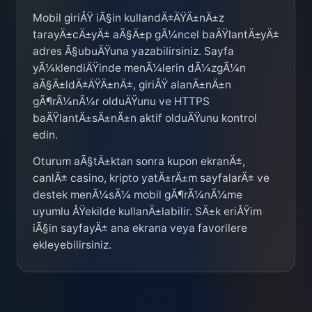
Mobil giriÅŸ iÃ§in kullandÄ±ÄŸÄ±nÄ±z
tarayÄ±cÄ±yÄ± aÃ§Ä±p gÃ¼ncel baÄŸlantÄ±yÄ±
adres Ã§ubuÄŸuna yazabilirsiniz. Sayfa
yÃ¼klendiÄŸinde menÃ¼lerin dÃ¼zgÃ¼n
aÃ§Ä±ldÄ±ÄŸÄ±nÄ±, giriÅŸ alanÄ±nÄ±n
gÃ¶rÃ¼nÃ¼r olduÄŸunu ve HTTPS
baÄŸlantÄ±sÄ±nÄ±n aktif olduÄŸunu kontrol
edin.
Oturum aÃ§tÄ±ktan sonra kupon ekranÄ±,
canlÄ± casino, kripto yatÄ±rÄ±m sayfalarÄ± ve
destek menÃ¼sÃ¼ mobil gÃ¶rÃ¼nÃ¼me
uyumlu ÅŸekilde kullanÄ±labilir. SÄ±k eriÅŸim
iÃ§in sayfayÄ± ana ekrana veya favorilere
ekleyebilirsiniz.