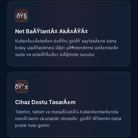
ðŸ§­
Net BaÄŸlantÄ± AkÄ±ÅŸÄ±
KullanÄ±cÄ±larÄ±n doÄŸru giriÅŸ sayfasÄ±na daha
kolay ulaÅŸabilmesi iÃ§in yÃ¶nlendirme adÄ±mlarÄ±
sade ve anlaÅŸÄ±lÄ±r biÃ§imde sunulur.
ðŸ“±
Cihaz Dostu TasarÄ±m
Telefon, tablet ve masaÃ¼stÃ¼ kullanÄ±mlarÄ±nda
menÃ¼lerin okunabilir olmasÄ±, giriÅŸ iÅŸlemini daha
pratik hale getirir.