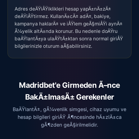
Adres deÄŸiÅŸiklikleri hesap yapÄ±nÄ±zÄ±
deÄŸiÅŸtirmez. KullanÄ±cÄ± adÄ±, bakiye,
kampanya haklarÄ± ve iÅŸlem geÃ§miÅŸi aynÄ±
Ã¼yelik altÄ±nda korunur. Bu nedenle doÄŸru
baÄŸlantÄ±ya ulaÅŸtÄ±ktan sonra normal giriÅŸ
bilgilerinizle oturum aÃ§abilirsiniz.
Madridbet'e Girmeden Ã–nce
BakÄ±lmasÄ± Gerekenler
BaÄŸlantÄ±, gÃ¼venlik simgesi, cihaz uyumu ve
hesap bilgileri giriÅŸ Ã¶ncesinde hÄ±zlÄ±ca
gÃ¶zden geÃ§irilmelidir.