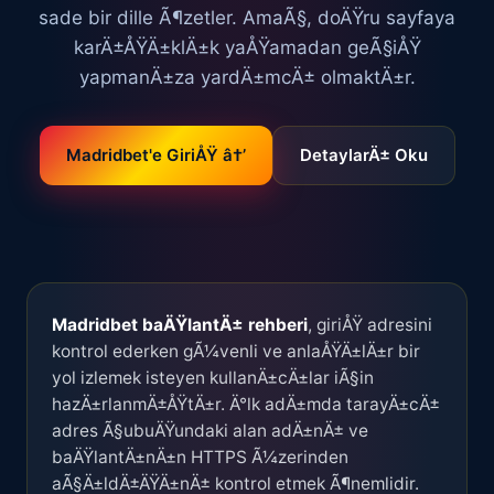
sade bir dille Ã¶zetler. AmaÃ§, doÄŸru sayfaya
karÄ±ÅŸÄ±klÄ±k yaÅŸamadan geÃ§iÅŸ
yapmanÄ±za yardÄ±mcÄ± olmaktÄ±r.
Madridbet'e GiriÅŸ â†’
DetaylarÄ± Oku
Madridbet baÄŸlantÄ± rehberi
, giriÅŸ adresini
kontrol ederken gÃ¼venli ve anlaÅŸÄ±lÄ±r bir
yol izlemek isteyen kullanÄ±cÄ±lar iÃ§in
hazÄ±rlanmÄ±ÅŸtÄ±r. Ä°lk adÄ±mda tarayÄ±cÄ±
adres Ã§ubuÄŸundaki alan adÄ±nÄ± ve
baÄŸlantÄ±nÄ±n HTTPS Ã¼zerinden
aÃ§Ä±ldÄ±ÄŸÄ±nÄ± kontrol etmek Ã¶nemlidir.