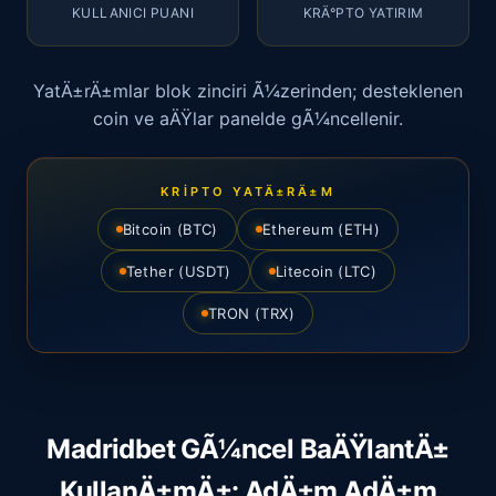
KULLANICI PUANI
KRÄ°PTO YATIRIM
YatÄ±rÄ±mlar blok zinciri Ã¼zerinden; desteklenen
coin ve aÄŸlar panelde gÃ¼ncellenir.
KRIPTO YATÄ±RÄ±M
Bitcoin (BTC)
Ethereum (ETH)
Tether (USDT)
Litecoin (LTC)
TRON (TRX)
Madridbet GÃ¼ncel BaÄŸlantÄ±
KullanÄ±mÄ±: AdÄ±m AdÄ±m