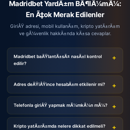
Madridbet YardÄ±m BÃ¶lÃ¼mÃ¼:
En Ã‡ok Merak Edilenler
GiriÅŸ adresi, mobil kullanÄ±m, kripto yatÄ±rÄ±m
ve gÃ¼venlik hakkÄ±nda kÄ±sa cevaplar.
Madridbet baÄŸlantÄ±sÄ± nasÄ±l kontrol
edilir?
Adres deÄŸiÅŸince hesabÄ±m etkilenir mi?
Telefonla giriÅŸ yapmak mÃ¼mkÃ¼n mÃ¼?
Kripto yatÄ±rÄ±mda nelere dikkat edilmeli?