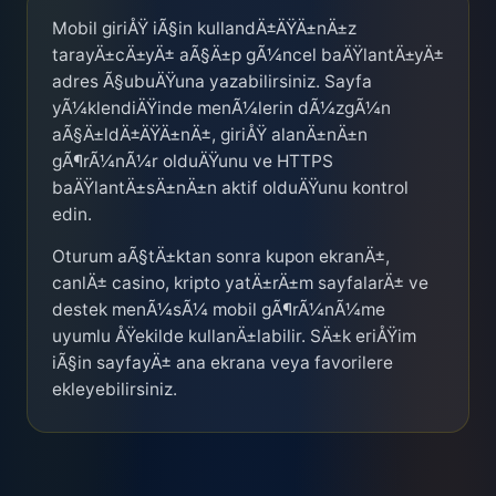
Mobil giriÅŸ iÃ§in kullandÄ±ÄŸÄ±nÄ±z
tarayÄ±cÄ±yÄ± aÃ§Ä±p gÃ¼ncel baÄŸlantÄ±yÄ±
adres Ã§ubuÄŸuna yazabilirsiniz. Sayfa
yÃ¼klendiÄŸinde menÃ¼lerin dÃ¼zgÃ¼n
aÃ§Ä±ldÄ±ÄŸÄ±nÄ±, giriÅŸ alanÄ±nÄ±n
gÃ¶rÃ¼nÃ¼r olduÄŸunu ve HTTPS
baÄŸlantÄ±sÄ±nÄ±n aktif olduÄŸunu kontrol
edin.
Oturum aÃ§tÄ±ktan sonra kupon ekranÄ±,
canlÄ± casino, kripto yatÄ±rÄ±m sayfalarÄ± ve
destek menÃ¼sÃ¼ mobil gÃ¶rÃ¼nÃ¼me
uyumlu ÅŸekilde kullanÄ±labilir. SÄ±k eriÅŸim
iÃ§in sayfayÄ± ana ekrana veya favorilere
ekleyebilirsiniz.