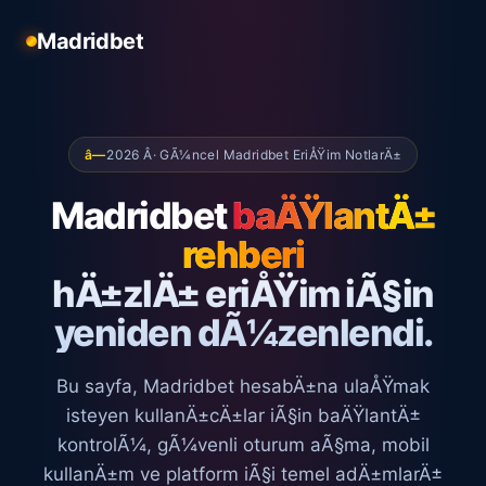
Madridbet
â—
2026 Â· GÃ¼ncel Madridbet EriÅŸim NotlarÄ±
Madridbet
baÄŸlantÄ±
rehberi
hÄ±zlÄ± eriÅŸim iÃ§in
yeniden dÃ¼zenlendi.
Bu sayfa, Madridbet hesabÄ±na ulaÅŸmak
isteyen kullanÄ±cÄ±lar iÃ§in baÄŸlantÄ±
kontrolÃ¼, gÃ¼venli oturum aÃ§ma, mobil
kullanÄ±m ve platform iÃ§i temel adÄ±mlarÄ±