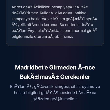
Adres deÄŸiÅŸiklikleri hesap yapÄ±nÄ±zÄ±
deÄŸiÅŸtirmez. KullanÄ±cÄ± adÄ±, bakiye,
kampanya haklarÄ± ve iÅŸlem geÃ§miÅŸi aynÄ±
Ã¼yelik altÄ±nda korunur. Bu nedenle doÄŸru
baÄŸlantÄ±ya ulaÅŸtÄ±ktan sonra normal giriÅŸ
bilgilerinizle oturum aÃ§abilirsiniz.
Madridbet'e Girmeden Ã–nce
BakÄ±lmasÄ± Gerekenler
BaÄŸlantÄ±, gÃ¼venlik simgesi, cihaz uyumu ve
hesap bilgileri giriÅŸ Ã¶ncesinde hÄ±zlÄ±ca
gÃ¶zden geÃ§irilmelidir.