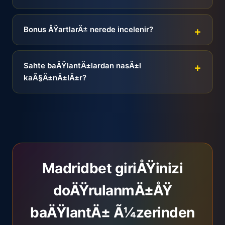
Bonus ÅŸartlarÄ± nerede incelenir?
Sahte baÄŸlantÄ±lardan nasÄ±l
kaÃ§Ä±nÄ±lÄ±r?
Madridbet giriÅŸinizi
doÄŸrulanmÄ±ÅŸ
baÄŸlantÄ± Ã¼zerinden