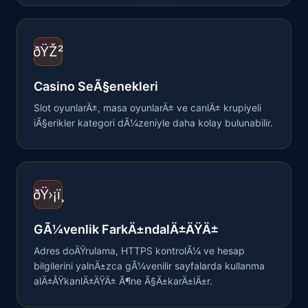
ðŸŽ²
Casino SeÃ§enekleri
Slot oyunlarÄ±, masa oyunlarÄ± ve canlÄ± krupiyeli
iÃ§erikler kategori dÃ¼zeniyle daha kolay bulunabilir.
ðŸ›¡ï¸
GÃ¼venlik FarkÄ±ndalÄ±ÄŸÄ±
Adres doÄŸrulama, HTTPS kontrolÃ¼ ve hesap
bilgilerini yalnÄ±zca gÃ¼venilir sayfalarda kullanma
alÄ±ÅŸkanlÄ±ÄŸÄ± Ã¶ne Ã§Ä±karÄ±lÄ±r.