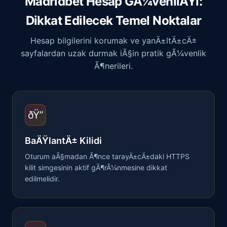
Madridbet Hesap GÃ¼venliÄŸi:
Dikkat Edilecek Temel Noktalar
Hesap bilgilerini korumak ve yanÄ±ltÄ±cÄ±
sayfalardan uzak durmak iÃ§in pratik gÃ¼venlik
Ã¶nerileri.
ðŸ”
BaÄŸlantÄ± Kilidi
Oturum aÃ§madan Ã¶nce tarayÄ±cÄ±daki HTTPS
kilit simgesinin aktif gÃ¶rÃ¼nmesine dikkat
edilmelidir.