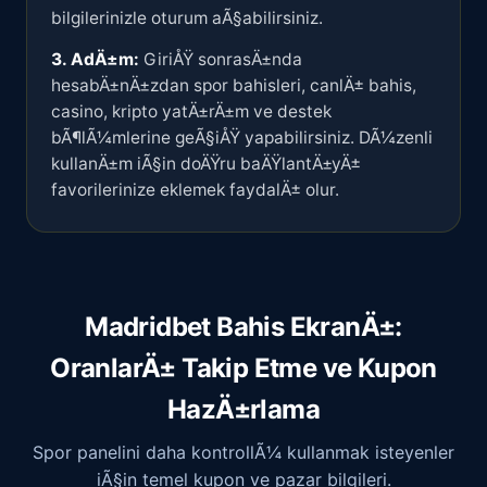
bilgilerinizle oturum aÃ§abilirsiniz.
3. AdÄ±m:
GiriÅŸ sonrasÄ±nda
hesabÄ±nÄ±zdan spor bahisleri, canlÄ± bahis,
casino, kripto yatÄ±rÄ±m ve destek
bÃ¶lÃ¼mlerine geÃ§iÅŸ yapabilirsiniz. DÃ¼zenli
kullanÄ±m iÃ§in doÄŸru baÄŸlantÄ±yÄ±
favorilerinize eklemek faydalÄ± olur.
Madridbet Bahis EkranÄ±:
OranlarÄ± Takip Etme ve Kupon
HazÄ±rlama
Spor panelini daha kontrollÃ¼ kullanmak isteyenler
iÃ§in temel kupon ve pazar bilgileri.