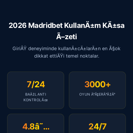
2026 Madridbet KullanÄ±m KÄ±sa
Ã–zeti
GiriÅŸ deneyiminde kullanÄ±cÄ±larÄ±n en Ã§ok
dikkat ettiÄŸi temel noktalar.
7/24
3000+
BAÄžLANTI
OYUN Ä°Ã‡ERÄ°ÄžÄ°
KONTROLÃœ
4.8â˜…
24/7