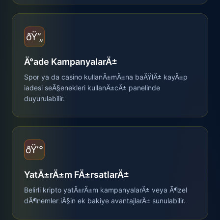
ðŸ”„
Ä°ade KampanyalarÄ±
Spor ya da casino kullanÄ±mÄ±na baÄŸlÄ± kayÄ±p
iadesi seÃ§enekleri kullanÄ±cÄ± panelinde
duyurulabilir.
ðŸ’°
YatÄ±rÄ±m FÄ±rsatlarÄ±
Belirli kripto yatÄ±rÄ±m kampanyalarÄ± veya Ã¶zel
dÃ¶nemler iÃ§in ek bakiye avantajlarÄ± sunulabilir.