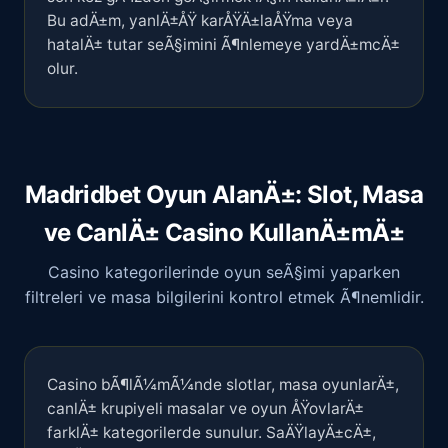
Bu adÄ±m, yanlÄ±ÅŸ karÅŸÄ±laÅŸma veya
hatalÄ± tutar seÃ§imini Ã¶nlemeye yardÄ±mcÄ±
olur.
Madridbet Oyun AlanÄ±: Slot, Masa
ve CanlÄ± Casino KullanÄ±mÄ±
Casino kategorilerinde oyun seÃ§imi yaparken
filtreleri ve masa bilgilerini kontrol etmek Ã¶nemlidir.
Casino bÃ¶lÃ¼mÃ¼nde slotlar, masa oyunlarÄ±,
canlÄ± krupiyeli masalar ve oyun ÅŸovlarÄ±
farklÄ± kategorilerde sunulur. SaÄŸlayÄ±cÄ±,