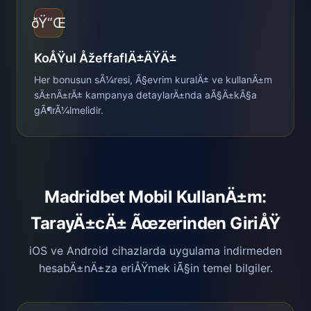
ðŸ“Œ
KoÅŸul ÅžeffaflÄ±ÄŸÄ±
Her bonusun sÃ¼resi, Ã§evrim kuralÄ± ve kullanÄ±m
sÄ±nÄ±rÄ± kampanya detaylarÄ±nda aÃ§Ä±kÃ§a
gÃ¶rÃ¼lmelidir.
Madridbet Mobil KullanÄ±m:
TarayÄ±cÄ± Ãœzerinden GiriÅŸ
iOS ve Android cihazlarda uygulama indirmeden
hesabÄ±nÄ±za eriÅŸmek iÃ§in temel bilgiler.