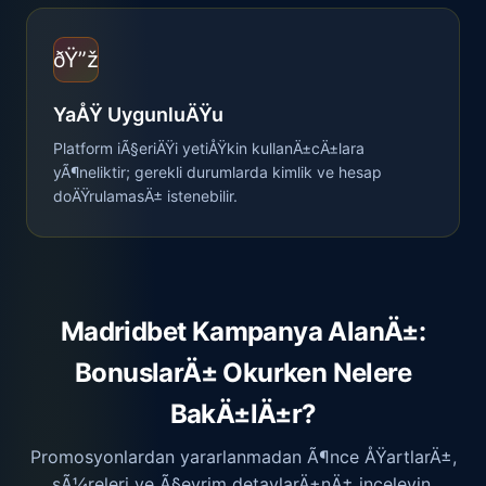
ðŸ”ž
YaÅŸ UygunluÄŸu
Platform iÃ§eriÄŸi yetiÅŸkin kullanÄ±cÄ±lara
yÃ¶neliktir; gerekli durumlarda kimlik ve hesap
doÄŸrulamasÄ± istenebilir.
Madridbet Kampanya AlanÄ±:
BonuslarÄ± Okurken Nelere
BakÄ±lÄ±r?
Promosyonlardan yararlanmadan Ã¶nce ÅŸartlarÄ±,
sÃ¼releri ve Ã§evrim detaylarÄ±nÄ± inceleyin.