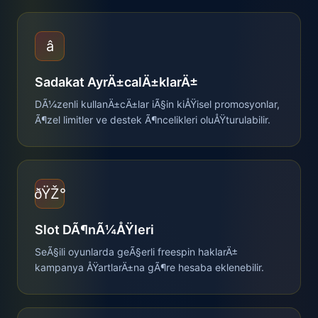
â­
Sadakat AyrÄ±calÄ±klarÄ±
DÃ¼zenli kullanÄ±cÄ±lar iÃ§in kiÅŸisel promosyonlar,
Ã¶zel limitler ve destek Ã¶ncelikleri oluÅŸturulabilir.
ðŸŽ°
Slot DÃ¶nÃ¼ÅŸleri
SeÃ§ili oyunlarda geÃ§erli freespin haklarÄ±
kampanya ÅŸartlarÄ±na gÃ¶re hesaba eklenebilir.