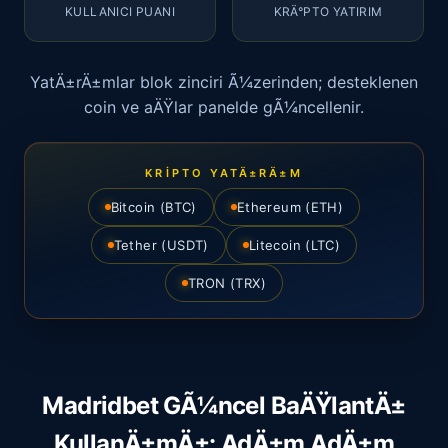
KULLANICI PUANI
KRÄ°PTO YATIRIM
YatÄ±rÄ±mlar blok zinciri Ã¼zerinden; desteklenen
coin ve aÄŸlar panelde gÃ¼ncellenir.
KRIPTO YATÄ±RÄ±M
Bitcoin (BTC)
Ethereum (ETH)
Tether (USDT)
Litecoin (LTC)
TRON (TRX)
Madridbet GÃ¼ncel BaÄŸlantÄ±
KullanÄ±mÄ±: AdÄ±m AdÄ±m