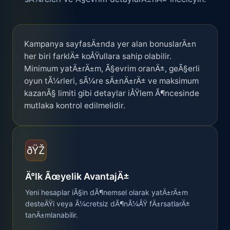
Kampanya sayfasÄ±nda yer alan bonuslarÄ±n
her biri farklÄ± koÅŸullara sahip olabilir.
Minimum yatÄ±rÄ±m, Ã§evrim oranÄ±, geÃ§erli
oyun tÃ¼rleri, sÃ¼re sÄ±nÄ±rÄ± ve maksimum
kazanÃ§ limiti gibi detaylar iÅŸlem Ã¶ncesinde
mutlaka kontrol edilmelidir.
ðŸŽ
Ä°lk Ãœyelik AvantajÄ±
Yeni hesaplar iÃ§in dÃ¶nemsel olarak yatÄ±rÄ±m
desteÄŸi veya Ã¼cretsiz dÃ¶nÃ¼ÅŸ fÄ±rsatlarÄ±
tanÄ±mlanabilir.