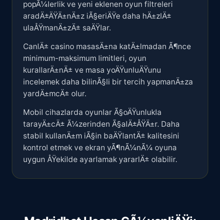
popÃ¼lerlik ve yeni eklenen oyun filtreleri
aradÄ±ÄŸÄ±nÄ±z iÃ§eriÄŸe daha hÄ±zlÄ±
ulaÅŸmanÄ±zÄ± saÄŸlar.
CanlÄ± casino masasÄ±na katÄ±lmadan Ã¶nce
minimum-maksimum limitleri, oyun
kurallarÄ±nÄ± ve masa yoÄŸunluÄŸunu
incelemek daha bilinÃ§li bir tercih yapmanÄ±za
yardÄ±mcÄ± olur.
Mobil cihazlarda oyunlar Ã§oÄŸunlukla
tarayÄ±cÄ± Ã¼zerinden Ã§alÄ±ÅŸÄ±r. Daha
stabil kullanÄ±m iÃ§in baÄŸlantÄ± kalitesini
kontrol etmek ve ekran yÃ¶nÃ¼nÃ¼ oyuna
uygun ÅŸekilde ayarlamak yararlÄ± olabilir.