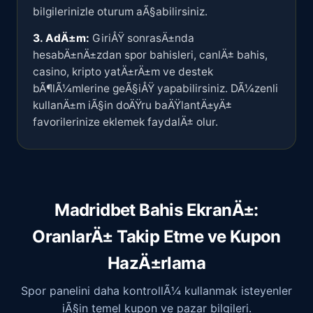
bilgilerinizle oturum aÃ§abilirsiniz.
3. AdÄ±m:
GiriÅŸ sonrasÄ±nda
hesabÄ±nÄ±zdan spor bahisleri, canlÄ± bahis,
casino, kripto yatÄ±rÄ±m ve destek
bÃ¶lÃ¼mlerine geÃ§iÅŸ yapabilirsiniz. DÃ¼zenli
kullanÄ±m iÃ§in doÄŸru baÄŸlantÄ±yÄ±
favorilerinize eklemek faydalÄ± olur.
Madridbet Bahis EkranÄ±:
OranlarÄ± Takip Etme ve Kupon
HazÄ±rlama
Spor panelini daha kontrollÃ¼ kullanmak isteyenler
iÃ§in temel kupon ve pazar bilgileri.