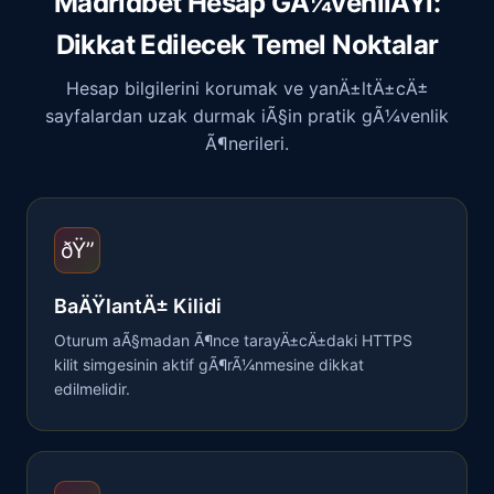
Madridbet Hesap GÃ¼venliÄŸi:
Dikkat Edilecek Temel Noktalar
Hesap bilgilerini korumak ve yanÄ±ltÄ±cÄ±
sayfalardan uzak durmak iÃ§in pratik gÃ¼venlik
Ã¶nerileri.
ðŸ”
BaÄŸlantÄ± Kilidi
Oturum aÃ§madan Ã¶nce tarayÄ±cÄ±daki HTTPS
kilit simgesinin aktif gÃ¶rÃ¼nmesine dikkat
edilmelidir.