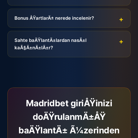
Bonus ÅŸartlarÄ± nerede incelenir?
Sahte baÄŸlantÄ±lardan nasÄ±l
kaÃ§Ä±nÄ±lÄ±r?
Madridbet giriÅŸinizi
doÄŸrulanmÄ±ÅŸ
baÄŸlantÄ± Ã¼zerinden