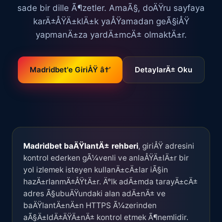
sade bir dille Ã¶zetler. AmaÃ§, doÄŸru sayfaya
karÄ±ÅŸÄ±klÄ±k yaÅŸamadan geÃ§iÅŸ
yapmanÄ±za yardÄ±mcÄ± olmaktÄ±r.
Madridbet'e GiriÅŸ â†’
DetaylarÄ± Oku
Madridbet baÄŸlantÄ± rehberi
, giriÅŸ adresini
kontrol ederken gÃ¼venli ve anlaÅŸÄ±lÄ±r bir
yol izlemek isteyen kullanÄ±cÄ±lar iÃ§in
hazÄ±rlanmÄ±ÅŸtÄ±r. Ä°lk adÄ±mda tarayÄ±cÄ±
adres Ã§ubuÄŸundaki alan adÄ±nÄ± ve
baÄŸlantÄ±nÄ±n HTTPS Ã¼zerinden
aÃ§Ä±ldÄ±ÄŸÄ±nÄ± kontrol etmek Ã¶nemlidir.