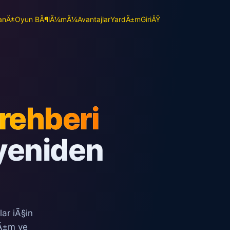
lanÄ±
Oyun BÃ¶lÃ¼mÃ¼
Avantajlar
YardÄ±m
GiriÅŸ
rehberi
yeniden
ar iÃ§in
nÄ±m ve