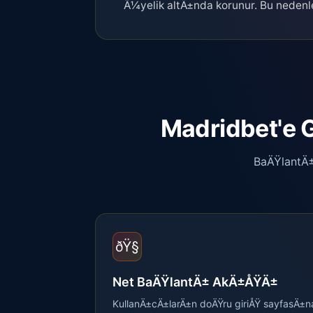
Ã¼yelik altÄ±nda korunur. Bu nedenle
Madridbet'e 
BaÄŸlantÄ±
ðŸ§­
Net BaÄŸlantÄ± AkÄ±ÅŸÄ±
KullanÄ±cÄ±larÄ±n doÄŸru giriÅŸ sayfasÄ±n