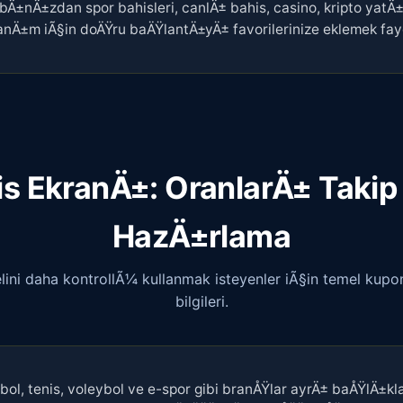
Ä±nÄ±zdan spor bahisleri, canlÄ± bahis, casino, kripto yat
lanÄ±m iÃ§in doÄŸru baÄŸlantÄ±yÄ± favorilerinize eklemek fay
is EkranÄ±: OranlarÄ± Takip
HazÄ±rlama
lini daha kontrollÃ¼ kullanmak isteyenler iÃ§in temel kupo
bilgileri.
, tenis, voleybol ve e-spor gibi branÅŸlar ayrÄ± baÅŸlÄ±klar a