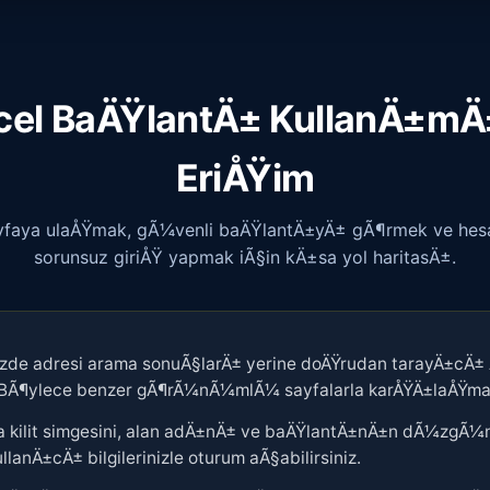
cel BaÄŸlantÄ± KullanÄ±m
EriÅŸim
yfaya ulaÅŸmak, gÃ¼venli baÄŸlantÄ±yÄ± gÃ¶rmek ve he
sorunsuz giriÅŸ yapmak iÃ§in kÄ±sa yol haritasÄ±.
nizde adresi arama sonuÃ§larÄ± yerine doÄŸrudan tarayÄ±c
 BÃ¶ylece benzer gÃ¶rÃ¼nÃ¼mlÃ¼ sayfalarla karÅŸÄ±laÅŸma i
ilit simgesini, alan adÄ±nÄ± ve baÄŸlantÄ±nÄ±n dÃ¼zgÃ¼n 
lanÄ±cÄ± bilgilerinizle oturum aÃ§abilirsiniz.