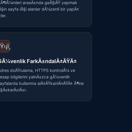
Ã¶lÃ¼mleri arasÄ±nda geÃ§iÅŸ yapmak
Ã§in sayfa iÃ§i alanlar dÃ¼zenli bir yapÄ±
zler.
Ÿ›¡ï¸
GÃ¼venlik FarkÄ±ndalÄ±ÄŸÄ±
dres doÄŸrulama, HTTPS kontrolÃ¼ ve
esap bilgilerini yalnÄ±zca gÃ¼venilir
ayfalarda kullanma alÄ±ÅŸkanlÄ±ÄŸÄ± Ã¶ne
§Ä±karÄ±lÄ±r.