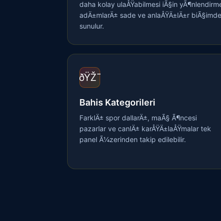
daha kolay ulaÅŸabilmesi iÃ§in yÃ¶nlendirm
adÄ±mlarÄ± sade ve anlaÅŸÄ±lÄ±r biÃ§imd
sunulur.
ðŸŽ¯
Bahis Kategorileri
FarklÄ± spor dallarÄ±, maÃ§ Ã¶ncesi
pazarlar ve canlÄ± karÅŸÄ±laÅŸmalar tek
panel Ã¼zerinden takip edilebilir.