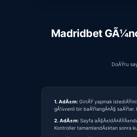
Madridbet GÃ¼n
DoÄŸru sa
1. AdÄ±m:
GiriÅŸ yapmak istediÄŸi
gÃ¼venli bir baÅŸlangÄ±Ã§ saÄŸlar.
2. AdÄ±m:
Sayfa aÃ§Ä±ldÄ±ÄŸÄ±nda k
Kontroller tamamlandÄ±ktan sonra kul