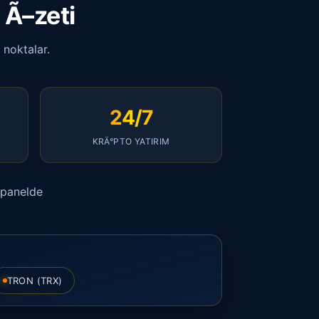
Ã–zeti
noktalar.
24/7
KRÄ°PTO YATIRIM
 panelde
TRON (TRX)