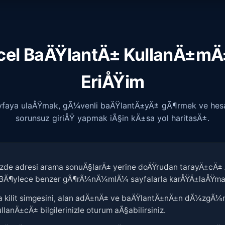
cel BaÄŸlantÄ± KullanÄ±m
EriÅŸim
yfaya ulaÅŸmak, gÃ¼venli baÄŸlantÄ±yÄ± gÃ¶rmek ve he
sorunsuz giriÅŸ yapmak iÃ§in kÄ±sa yol haritasÄ±.
nizde adresi arama sonuÃ§larÄ± yerine doÄŸrudan tarayÄ±c
 BÃ¶ylece benzer gÃ¶rÃ¼nÃ¼mlÃ¼ sayfalarla karÅŸÄ±laÅŸma i
ilit simgesini, alan adÄ±nÄ± ve baÄŸlantÄ±nÄ±n dÃ¼zgÃ¼n 
lanÄ±cÄ± bilgilerinizle oturum aÃ§abilirsiniz.