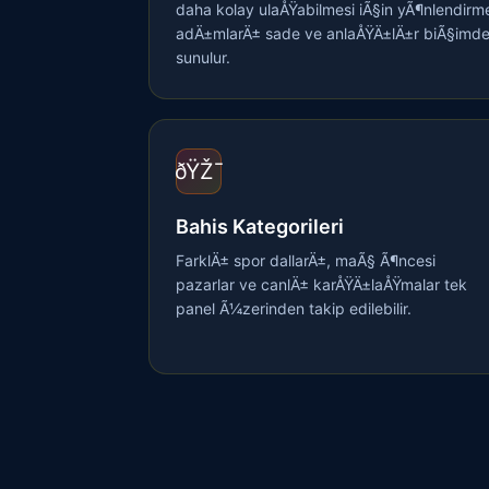
daha kolay ulaÅŸabilmesi iÃ§in yÃ¶nlendirm
adÄ±mlarÄ± sade ve anlaÅŸÄ±lÄ±r biÃ§imd
sunulur.
ðŸŽ¯
Bahis Kategorileri
FarklÄ± spor dallarÄ±, maÃ§ Ã¶ncesi
pazarlar ve canlÄ± karÅŸÄ±laÅŸmalar tek
panel Ã¼zerinden takip edilebilir.