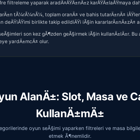
e filtreleme yaparak aradÄ±ÄŸÄ±nÄ±z karÅŸÄ±laÅŸmaya daha 
zarÄ±n tÃ¼rÃ¼nÃ¼, toplam oranÄ± ve bahis tutarÄ±nÄ± iÅŸlem
n deÄŸiÅŸimi birlikte takip edildiÄŸi iÃ§in kararlarÄ±nÄ±zÄ± 
eÃ§imleri son kez gÃ¶zden geÃ§irmek iÃ§in kullanÄ±lÄ±r. B
meye yardÄ±mcÄ± olur.
yun AlanÄ±: Slot, Masa ve C
KullanÄ±mÄ±
gorilerinde oyun seÃ§imi yaparken filtreleri ve masa bilgile
etmek Ã¶nemlidir.