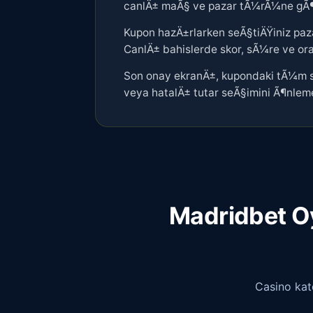
canlÄ± maÃ§ ve pazar tÃ¼rÃ¼ne gÃ¶r
Kupon hazÄ±rlarken seÃ§tiÄŸiniz pa
CanlÄ± bahislerde skor, sÃ¼re ve ora
Son onay ekranÄ±, kupondaki tÃ¼m s
veya hatalÄ± tutar seÃ§imini Ã¶nle
Madridbet O
Casino kate