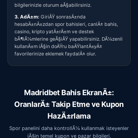
bilgilerinizle oturum aÃ§abilirsiniz.
3. AdÄ±m:
GiriÅŸ sonrasÄ±nda
hesabÄ±nÄ±zdan spor bahisleri, canlÄ± bahis,
casino, kripto yatÄ±rÄ±m ve destek
bÃ¶lÃ¼mlerine geÃ§iÅŸ yapabilirsiniz. DÃ¼zenli
kullanÄ±m iÃ§in doÄŸru baÄŸlantÄ±yÄ±
favorilerinize eklemek faydalÄ± olur.
Madridbet Bahis EkranÄ±:
OranlarÄ± Takip Etme ve Kupon
HazÄ±rlama
Spor panelini daha kontrollÃ¼ kullanmak isteyenler
iÃ§in temel kupon ve pazar bilgileri.