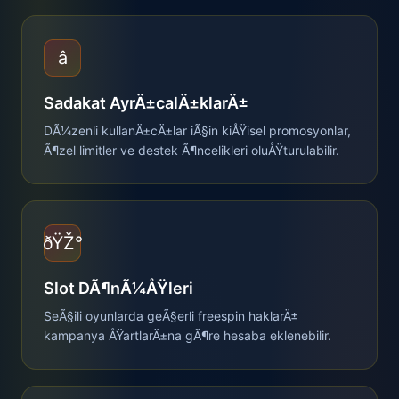
â­
Sadakat AyrÄ±calÄ±klarÄ±
DÃ¼zenli kullanÄ±cÄ±lar iÃ§in kiÅŸisel promosyonlar,
Ã¶zel limitler ve destek Ã¶ncelikleri oluÅŸturulabilir.
ðŸŽ°
Slot DÃ¶nÃ¼ÅŸleri
SeÃ§ili oyunlarda geÃ§erli freespin haklarÄ±
kampanya ÅŸartlarÄ±na gÃ¶re hesaba eklenebilir.