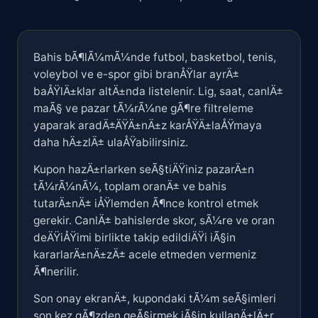
Bahis bÃ¶lÃ¼mÃ¼nde futbol, basketbol, tenis,
voleybol ve e-spor gibi branÅŸlar ayrÄ±
baÅŸlÄ±klar altÄ±nda listelenir. Lig, saat, canlÄ±
maÃ§ ve pazar tÃ¼rÃ¼ne gÃ¶re filtreleme
yaparak aradÄ±ÄŸÄ±nÄ±z karÅŸÄ±laÅŸmaya
daha hÄ±zlÄ± ulaÅŸabilirsiniz.
Kupon hazÄ±rlarken seÃ§tiÄŸiniz pazarÄ±n
tÃ¼rÃ¼nÃ¼, toplam oranÄ± ve bahis
tutarÄ±nÄ± iÅŸlemden Ã¶nce kontrol etmek
gerekir. CanlÄ± bahislerde skor, sÃ¼re ve oran
deÄŸiÅŸimi birlikte takip edildiÄŸi iÃ§in
kararlarÄ±nÄ±zÄ± acele etmeden vermeniz
Ã¶nerilir.
Son onay ekranÄ±, kupondaki tÃ¼m seÃ§imleri
son kez gÃ¶zden geÃ§irmek iÃ§in kullanÄ±lÄ±r.