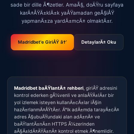
sade bir dille Ã¶zetler. AmaÃ§, doÄŸru sayfaya
karÄ±ÅŸÄ±klÄ±k yaÅŸamadan geÃ§iÅŸ
yapmanÄ±za yardÄ±mcÄ± olmaktÄ±r.
Madridbet'e GiriÅŸ â†’
DetaylarÄ± Oku
Madridbet baÄŸlantÄ± rehberi
, giriÅŸ adresini
kontrol ederken gÃ¼venli ve anlaÅŸÄ±lÄ±r bir
yol izlemek isteyen kullanÄ±cÄ±lar iÃ§in
hazÄ±rlanmÄ±ÅŸtÄ±r. Ä°lk adÄ±mda tarayÄ±cÄ±
adres Ã§ubuÄŸundaki alan adÄ±nÄ± ve
baÄŸlantÄ±nÄ±n HTTPS Ã¼zerinden
aÃ§Ä±ldÄ±ÄŸÄ±nÄ± kontrol etmek Ã¶nemlidir.