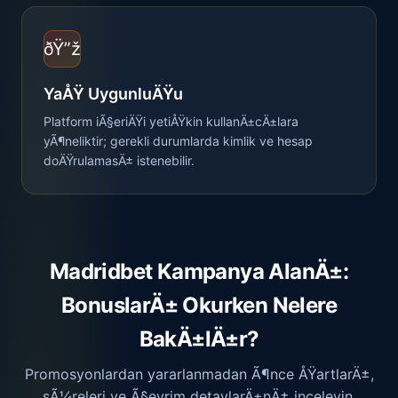
ðŸ”ž
YaÅŸ UygunluÄŸu
Platform iÃ§eriÄŸi yetiÅŸkin kullanÄ±cÄ±lara
yÃ¶neliktir; gerekli durumlarda kimlik ve hesap
doÄŸrulamasÄ± istenebilir.
Madridbet Kampanya AlanÄ±:
BonuslarÄ± Okurken Nelere
BakÄ±lÄ±r?
Promosyonlardan yararlanmadan Ã¶nce ÅŸartlarÄ±,
sÃ¼releri ve Ã§evrim detaylarÄ±nÄ± inceleyin.