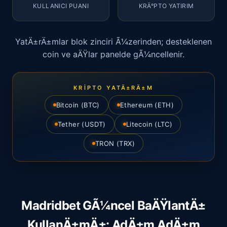
KULLANICI PUANI
KRÄ°PTO YATIRIM
YatÄ±rÄ±mlar blok zinciri Ã¼zerinden; desteklenen
coin ve aÄŸlar panelde gÃ¼ncellenir.
KRIPTO YATÄ±RÄ±M
Bitcoin (BTC)
Ethereum (ETH)
Tether (USDT)
Litecoin (LTC)
TRON (TRX)
Madridbet GÃ¼ncel BaÄŸlantÄ±
KullanÄ±mÄ±: AdÄ±m AdÄ±m