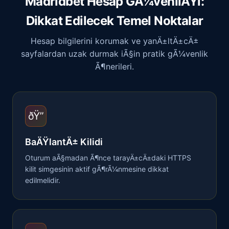
Madridbet Hesap GÃ¼venliÄŸi:
Dikkat Edilecek Temel Noktalar
Hesap bilgilerini korumak ve yanÄ±ltÄ±cÄ±
sayfalardan uzak durmak iÃ§in pratik gÃ¼venlik
Ã¶nerileri.
ðŸ”
BaÄŸlantÄ± Kilidi
Oturum aÃ§madan Ã¶nce tarayÄ±cÄ±daki HTTPS
kilit simgesinin aktif gÃ¶rÃ¼nmesine dikkat
edilmelidir.