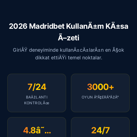
2026 Madridbet KullanÄ±m KÄ±sa
Ã–zeti
GiriÅŸ deneyiminde kullanÄ±cÄ±larÄ±n en Ã§ok
dikkat ettiÄŸi temel noktalar.
7/24
3000+
BAÄžLANTI
OYUN Ä°Ã‡ERÄ°ÄžÄ°
KONTROLÃœ
4.8â˜…
24/7