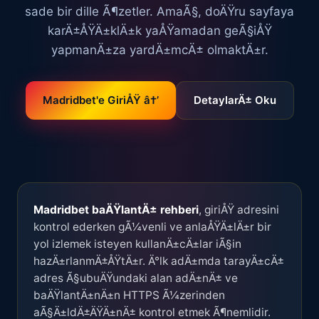
sade bir dille Ã¶zetler. AmaÃ§, doÄŸru sayfaya
karÄ±ÅŸÄ±klÄ±k yaÅŸamadan geÃ§iÅŸ
yapmanÄ±za yardÄ±mcÄ± olmaktÄ±r.
Madridbet'e GiriÅŸ â†’
DetaylarÄ± Oku
Madridbet baÄŸlantÄ± rehberi
, giriÅŸ adresini
kontrol ederken gÃ¼venli ve anlaÅŸÄ±lÄ±r bir
yol izlemek isteyen kullanÄ±cÄ±lar iÃ§in
hazÄ±rlanmÄ±ÅŸtÄ±r. Ä°lk adÄ±mda tarayÄ±cÄ±
adres Ã§ubuÄŸundaki alan adÄ±nÄ± ve
baÄŸlantÄ±nÄ±n HTTPS Ã¼zerinden
aÃ§Ä±ldÄ±ÄŸÄ±nÄ± kontrol etmek Ã¶nemlidir.