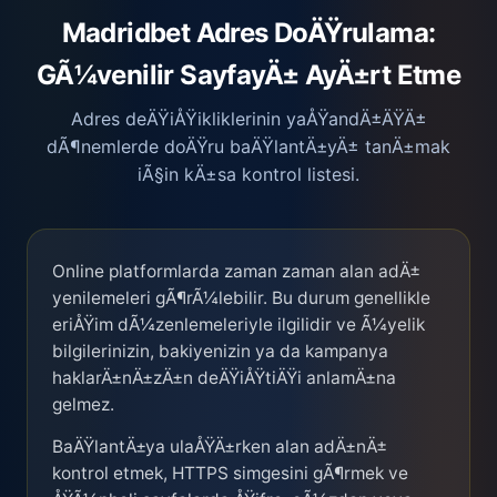
Madridbet Adres DoÄŸrulama:
GÃ¼venilir SayfayÄ± AyÄ±rt Etme
Adres deÄŸiÅŸikliklerinin yaÅŸandÄ±ÄŸÄ±
dÃ¶nemlerde doÄŸru baÄŸlantÄ±yÄ± tanÄ±mak
iÃ§in kÄ±sa kontrol listesi.
Online platformlarda zaman zaman alan adÄ±
yenilemeleri gÃ¶rÃ¼lebilir. Bu durum genellikle
eriÅŸim dÃ¼zenlemeleriyle ilgilidir ve Ã¼yelik
bilgilerinizin, bakiyenizin ya da kampanya
haklarÄ±nÄ±zÄ±n deÄŸiÅŸtiÄŸi anlamÄ±na
gelmez.
BaÄŸlantÄ±ya ulaÅŸÄ±rken alan adÄ±nÄ±
kontrol etmek, HTTPS simgesini gÃ¶rmek ve