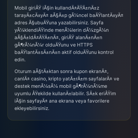
Mobil giriÅŸ iÃ§in kullandÄ±ÄŸÄ±nÄ±z
tarayÄ±cÄ±yÄ± aÃ§Ä±p gÃ¼ncel baÄŸlantÄ±yÄ±
adres Ã§ubuÄŸuna yazabilirsiniz. Sayfa
yÃ¼klendiÄŸinde menÃ¼lerin dÃ¼zgÃ¼n
aÃ§Ä±ldÄ±ÄŸÄ±nÄ±, giriÅŸ alanÄ±nÄ±n
gÃ¶rÃ¼nÃ¼r olduÄŸunu ve HTTPS
baÄŸlantÄ±sÄ±nÄ±n aktif olduÄŸunu kontrol
edin.
Oturum aÃ§tÄ±ktan sonra kupon ekranÄ±,
canlÄ± casino, kripto yatÄ±rÄ±m sayfalarÄ± ve
destek menÃ¼sÃ¼ mobil gÃ¶rÃ¼nÃ¼me
uyumlu ÅŸekilde kullanÄ±labilir. SÄ±k eriÅŸim
iÃ§in sayfayÄ± ana ekrana veya favorilere
ekleyebilirsiniz.