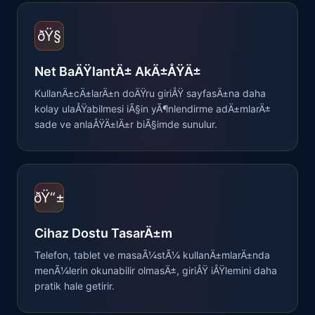
ðŸ§­
Net BaÄŸlantÄ± AkÄ±ÅŸÄ±
KullanÄ±cÄ±larÄ±n doÄŸru giriÅŸ sayfasÄ±na daha
kolay ulaÅŸabilmesi iÃ§in yÃ¶nlendirme adÄ±mlarÄ±
sade ve anlaÅŸÄ±lÄ±r biÃ§imde sunulur.
ðŸ“±
Cihaz Dostu TasarÄ±m
Telefon, tablet ve masaÃ¼stÃ¼ kullanÄ±mlarÄ±nda
menÃ¼lerin okunabilir olmasÄ±, giriÅŸ iÅŸlemini daha
pratik hale getirir.