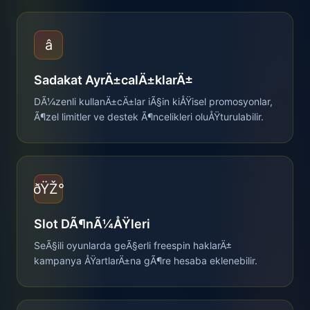
â­
Sadakat AyrÄ±calÄ±klarÄ±
DÃ¼zenli kullanÄ±cÄ±lar iÃ§in kiÅŸisel promosyonlar,
Ã¶zel limitler ve destek Ã¶ncelikleri oluÅŸturulabilir.
ðŸŽ°
Slot DÃ¶nÃ¼ÅŸleri
SeÃ§ili oyunlarda geÃ§erli freespin haklarÄ±
kampanya ÅŸartlarÄ±na gÃ¶re hesaba eklenebilir.