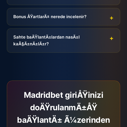
Bonus ÅŸartlarÄ± nerede incelenir?
Sahte baÄŸlantÄ±lardan nasÄ±l
kaÃ§Ä±nÄ±lÄ±r?
Madridbet giriÅŸinizi
doÄŸrulanmÄ±ÅŸ
baÄŸlantÄ± Ã¼zerinden