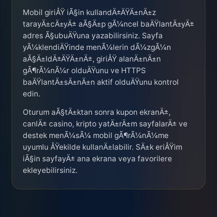
Mobil giriÅŸ iÃ§in kullandÄ±ÄŸÄ±nÄ±z
tarayÄ±cÄ±yÄ± aÃ§Ä±p gÃ¼ncel baÄŸlantÄ±yÄ±
adres Ã§ubuÄŸuna yazabilirsiniz. Sayfa
yÃ¼klendiÄŸinde menÃ¼lerin dÃ¼zgÃ¼n
aÃ§Ä±ldÄ±ÄŸÄ±nÄ±, giriÅŸ alanÄ±nÄ±n
gÃ¶rÃ¼nÃ¼r olduÄŸunu ve HTTPS
baÄŸlantÄ±sÄ±nÄ±n aktif olduÄŸunu kontrol
edin.
Oturum aÃ§tÄ±ktan sonra kupon ekranÄ±,
canlÄ± casino, kripto yatÄ±rÄ±m sayfalarÄ± ve
destek menÃ¼sÃ¼ mobil gÃ¶rÃ¼nÃ¼me
uyumlu ÅŸekilde kullanÄ±labilir. SÄ±k eriÅŸim
iÃ§in sayfayÄ± ana ekrana veya favorilere
ekleyebilirsiniz.