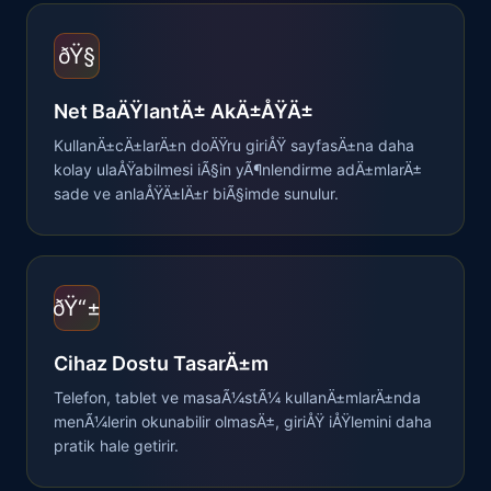
ðŸ§­
Net BaÄŸlantÄ± AkÄ±ÅŸÄ±
KullanÄ±cÄ±larÄ±n doÄŸru giriÅŸ sayfasÄ±na daha
kolay ulaÅŸabilmesi iÃ§in yÃ¶nlendirme adÄ±mlarÄ±
sade ve anlaÅŸÄ±lÄ±r biÃ§imde sunulur.
ðŸ“±
Cihaz Dostu TasarÄ±m
Telefon, tablet ve masaÃ¼stÃ¼ kullanÄ±mlarÄ±nda
menÃ¼lerin okunabilir olmasÄ±, giriÅŸ iÅŸlemini daha
pratik hale getirir.