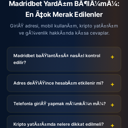
Madridbet YardÄ±m BÃ¶lÃ¼mÃ¼:
En Ã‡ok Merak Edilenler
GiriÅŸ adresi, mobil kullanÄ±m, kripto yatÄ±rÄ±m
ve gÃ¼venlik hakkÄ±nda kÄ±sa cevaplar.
Madridbet baÄŸlantÄ±sÄ± nasÄ±l kontrol
edilir?
Adres deÄŸiÅŸince hesabÄ±m etkilenir mi?
Telefonla giriÅŸ yapmak mÃ¼mkÃ¼n mÃ¼?
Kripto yatÄ±rÄ±mda nelere dikkat edilmeli?