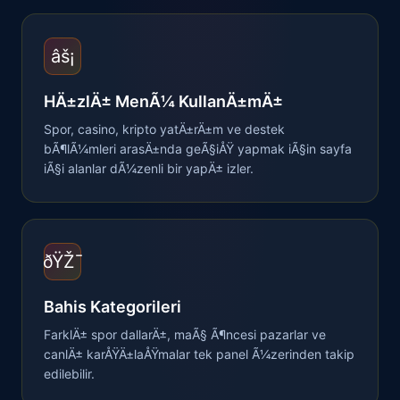
âš¡
HÄ±zlÄ± MenÃ¼ KullanÄ±mÄ±
Spor, casino, kripto yatÄ±rÄ±m ve destek
bÃ¶lÃ¼mleri arasÄ±nda geÃ§iÅŸ yapmak iÃ§in sayfa
iÃ§i alanlar dÃ¼zenli bir yapÄ± izler.
ðŸŽ¯
Bahis Kategorileri
FarklÄ± spor dallarÄ±, maÃ§ Ã¶ncesi pazarlar ve
canlÄ± karÅŸÄ±laÅŸmalar tek panel Ã¼zerinden takip
edilebilir.