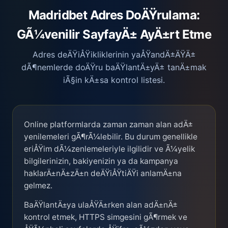
Madridbet Adres DoÄŸrulama:
GÃ¼venilir SayfayÄ± AyÄ±rt Etme
Adres deÄŸiÅŸikliklerinin yaÅŸandÄ±ÄŸÄ±
dÃ¶nemlerde doÄŸru baÄŸlantÄ±yÄ± tanÄ±mak
iÃ§in kÄ±sa kontrol listesi.
Online platformlarda zaman zaman alan adÄ±
yenilemeleri gÃ¶rÃ¼lebilir. Bu durum genellikle
eriÅŸim dÃ¼zenlemeleriyle ilgilidir ve Ã¼yelik
bilgilerinizin, bakiyenizin ya da kampanya
haklarÄ±nÄ±zÄ±n deÄŸiÅŸtiÄŸi anlamÄ±na
gelmez.
BaÄŸlantÄ±ya ulaÅŸÄ±rken alan adÄ±nÄ±
kontrol etmek, HTTPS simgesini gÃ¶rmek ve