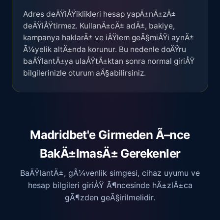
Adres deÄŸiÅŸiklikleri hesap yapÄ±nÄ±zÄ±
deÄŸiÅŸtirmez. KullanÄ±cÄ± adÄ±, bakiye,
kampanya haklarÄ± ve iÅŸlem geÃ§miÅŸi aynÄ±
Ã¼yelik altÄ±nda korunur. Bu nedenle doÄŸru
baÄŸlantÄ±ya ulaÅŸtÄ±ktan sonra normal giriÅŸ
bilgilerinizle oturum aÃ§abilirsiniz.
Madridbet'e Girmeden Ã–nce
BakÄ±lmasÄ± Gerekenler
BaÄŸlantÄ±, gÃ¼venlik simgesi, cihaz uyumu ve
hesap bilgileri giriÅŸ Ã¶ncesinde hÄ±zlÄ±ca
gÃ¶zden geÃ§irilmelidir.