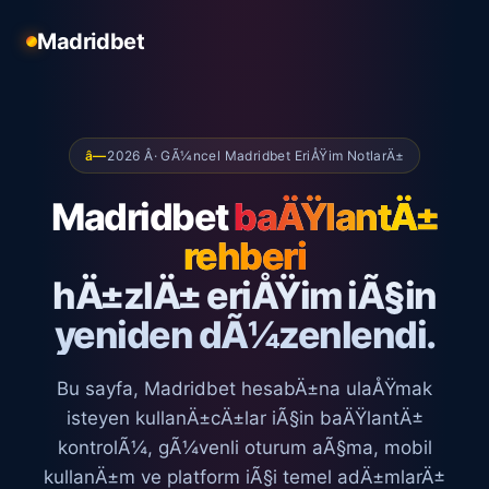
Madridbet
â—
2026 Â· GÃ¼ncel Madridbet EriÅŸim NotlarÄ±
Madridbet
baÄŸlantÄ±
rehberi
hÄ±zlÄ± eriÅŸim iÃ§in
yeniden dÃ¼zenlendi.
Bu sayfa, Madridbet hesabÄ±na ulaÅŸmak
isteyen kullanÄ±cÄ±lar iÃ§in baÄŸlantÄ±
kontrolÃ¼, gÃ¼venli oturum aÃ§ma, mobil
kullanÄ±m ve platform iÃ§i temel adÄ±mlarÄ±