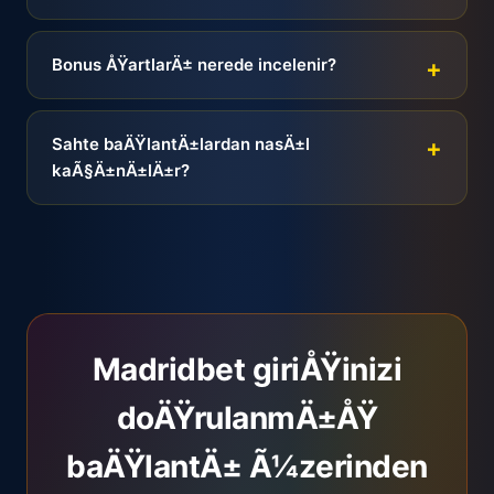
Bonus ÅŸartlarÄ± nerede incelenir?
Sahte baÄŸlantÄ±lardan nasÄ±l
kaÃ§Ä±nÄ±lÄ±r?
Madridbet giriÅŸinizi
doÄŸrulanmÄ±ÅŸ
baÄŸlantÄ± Ã¼zerinden