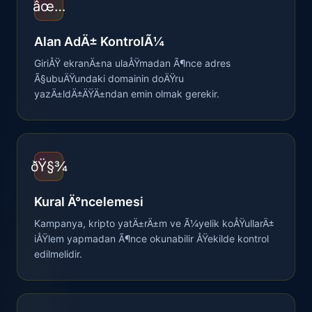
âœ…
Alan AdÄ± KontrolÃ¼
GiriÅŸ ekranÄ±na ulaÅŸmadan Ã¶nce adres
Ã§ubuÄŸundaki domainin doÄŸru
yazÄ±ldÄ±ÄŸÄ±ndan emin olmak gerekir.
ðŸ§¾
Kural Ä°ncelemesi
Kampanya, kripto yatÄ±rÄ±m ve Ã¼yelik koÅŸullarÄ±
iÅŸlem yapmadan Ã¶nce okunabilir ÅŸekilde kontrol
edilmelidir.