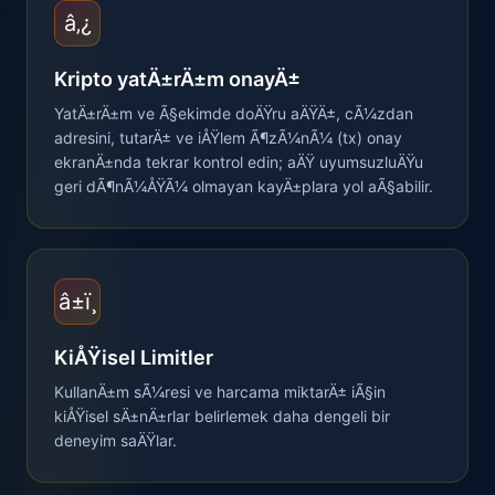
â‚¿
Kripto yatÄ±rÄ±m onayÄ±
YatÄ±rÄ±m ve Ã§ekimde doÄŸru aÄŸÄ±, cÃ¼zdan
adresini, tutarÄ± ve iÅŸlem Ã¶zÃ¼nÃ¼ (tx) onay
ekranÄ±nda tekrar kontrol edin; aÄŸ uyumsuzluÄŸu
geri dÃ¶nÃ¼ÅŸÃ¼ olmayan kayÄ±plara yol aÃ§abilir.
â±ï¸
KiÅŸisel Limitler
KullanÄ±m sÃ¼resi ve harcama miktarÄ± iÃ§in
kiÅŸisel sÄ±nÄ±rlar belirlemek daha dengeli bir
deneyim saÄŸlar.