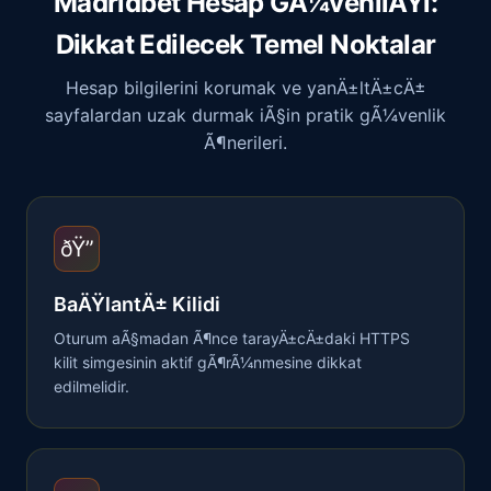
Madridbet Hesap GÃ¼venliÄŸi:
Dikkat Edilecek Temel Noktalar
Hesap bilgilerini korumak ve yanÄ±ltÄ±cÄ±
sayfalardan uzak durmak iÃ§in pratik gÃ¼venlik
Ã¶nerileri.
ðŸ”
BaÄŸlantÄ± Kilidi
Oturum aÃ§madan Ã¶nce tarayÄ±cÄ±daki HTTPS
kilit simgesinin aktif gÃ¶rÃ¼nmesine dikkat
edilmelidir.