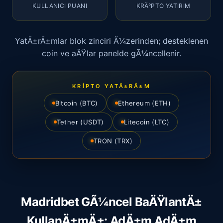
KULLANICI PUANI
KRÄ°PTO YATIRIM
YatÄ±rÄ±mlar blok zinciri Ã¼zerinden; desteklenen
coin ve aÄŸlar panelde gÃ¼ncellenir.
KRIPTO YATÄ±RÄ±M
Bitcoin (BTC)
Ethereum (ETH)
Tether (USDT)
Litecoin (LTC)
TRON (TRX)
Madridbet GÃ¼ncel BaÄŸlantÄ±
KullanÄ±mÄ±: AdÄ±m AdÄ±m