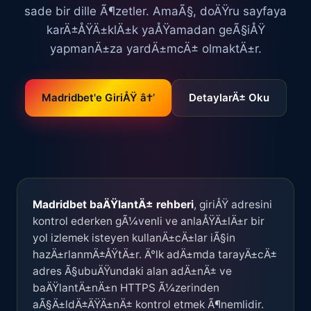
sade bir dille Ã¶zetler. AmaÃ§, doÄŸru sayfaya
karÄ±ÅŸÄ±klÄ±k yaÅŸamadan geÃ§iÅŸ
yapmanÄ±za yardÄ±mcÄ± olmaktÄ±r.
Madridbet'e GiriÅŸ â†’
DetaylarÄ± Oku
Madridbet baÄŸlantÄ± rehberi
, giriÅŸ adresini
kontrol ederken gÃ¼venli ve anlaÅŸÄ±lÄ±r bir
yol izlemek isteyen kullanÄ±cÄ±lar iÃ§in
hazÄ±rlanmÄ±ÅŸtÄ±r. Ä°lk adÄ±mda tarayÄ±cÄ±
adres Ã§ubuÄŸundaki alan adÄ±nÄ± ve
baÄŸlantÄ±nÄ±n HTTPS Ã¼zerinden
aÃ§Ä±ldÄ±ÄŸÄ±nÄ± kontrol etmek Ã¶nemlidir.