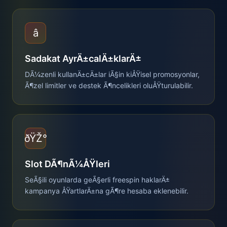
â­
Sadakat AyrÄ±calÄ±klarÄ±
DÃ¼zenli kullanÄ±cÄ±lar iÃ§in kiÅŸisel promosyonlar,
Ã¶zel limitler ve destek Ã¶ncelikleri oluÅŸturulabilir.
ðŸŽ°
Slot DÃ¶nÃ¼ÅŸleri
SeÃ§ili oyunlarda geÃ§erli freespin haklarÄ±
kampanya ÅŸartlarÄ±na gÃ¶re hesaba eklenebilir.