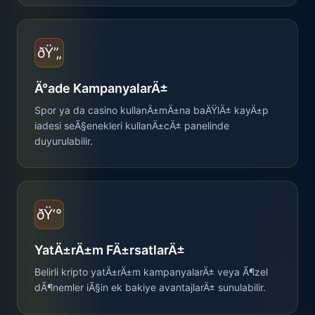
ðŸ”„
Ä°ade KampanyalarÄ±
Spor ya da casino kullanÄ±mÄ±na baÄŸlÄ± kayÄ±p
iadesi seÃ§enekleri kullanÄ±cÄ± panelinde
duyurulabilir.
ðŸ’°
YatÄ±rÄ±m FÄ±rsatlarÄ±
Belirli kripto yatÄ±rÄ±m kampanyalarÄ± veya Ã¶zel
dÃ¶nemler iÃ§in ek bakiye avantajlarÄ± sunulabilir.