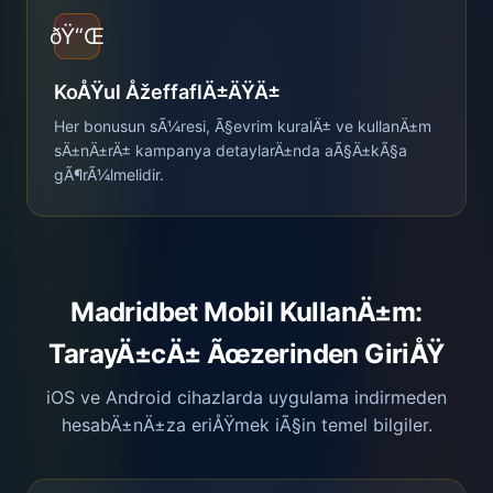
ðŸ“Œ
KoÅŸul ÅžeffaflÄ±ÄŸÄ±
Her bonusun sÃ¼resi, Ã§evrim kuralÄ± ve kullanÄ±m
sÄ±nÄ±rÄ± kampanya detaylarÄ±nda aÃ§Ä±kÃ§a
gÃ¶rÃ¼lmelidir.
Madridbet Mobil KullanÄ±m:
TarayÄ±cÄ± Ãœzerinden GiriÅŸ
iOS ve Android cihazlarda uygulama indirmeden
hesabÄ±nÄ±za eriÅŸmek iÃ§in temel bilgiler.