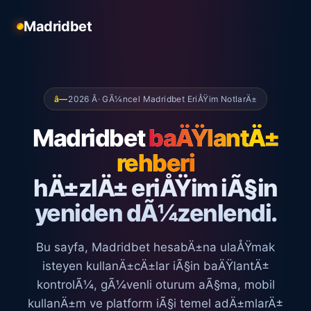
Madridbet
â—
2026 Â· GÃ¼ncel Madridbet EriÅŸim NotlarÄ±
Madridbet
baÄŸlantÄ±
rehberi
hÄ±zlÄ± eriÅŸim iÃ§in
yeniden dÃ¼zenlendi.
Bu sayfa, Madridbet hesabÄ±na ulaÅŸmak
isteyen kullanÄ±cÄ±lar iÃ§in baÄŸlantÄ±
kontrolÃ¼, gÃ¼venli oturum aÃ§ma, mobil
kullanÄ±m ve platform iÃ§i temel adÄ±mlarÄ±