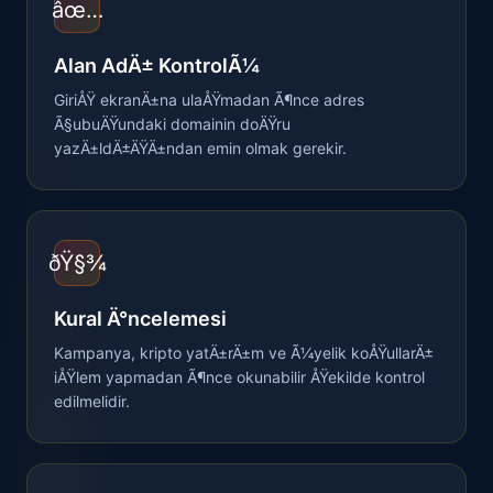
âœ…
Alan AdÄ± KontrolÃ¼
GiriÅŸ ekranÄ±na ulaÅŸmadan Ã¶nce adres
Ã§ubuÄŸundaki domainin doÄŸru
yazÄ±ldÄ±ÄŸÄ±ndan emin olmak gerekir.
ðŸ§¾
Kural Ä°ncelemesi
Kampanya, kripto yatÄ±rÄ±m ve Ã¼yelik koÅŸullarÄ±
iÅŸlem yapmadan Ã¶nce okunabilir ÅŸekilde kontrol
edilmelidir.