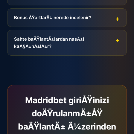
Bonus ÅŸartlarÄ± nerede incelenir?
Sahte baÄŸlantÄ±lardan nasÄ±l
kaÃ§Ä±nÄ±lÄ±r?
Madridbet giriÅŸinizi
doÄŸrulanmÄ±ÅŸ
baÄŸlantÄ± Ã¼zerinden