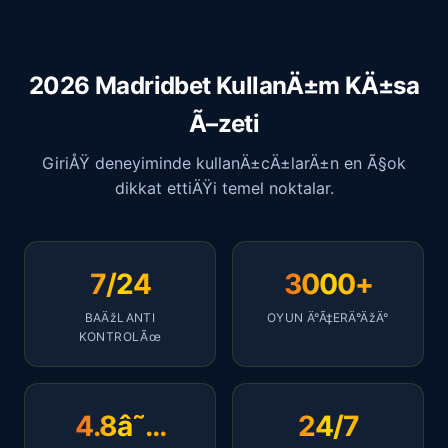
2026 Madridbet KullanÄ±m KÄ±sa
Ã–zeti
GiriÅŸ deneyiminde kullanÄ±cÄ±larÄ±n en Ã§ok
dikkat ettiÄŸi temel noktalar.
7/24
3000+
BAÄžLANTI
OYUN Ä°Ã‡ERÄ°ÄžÄ°
KONTROLÃœ
4.8â˜…
24/7