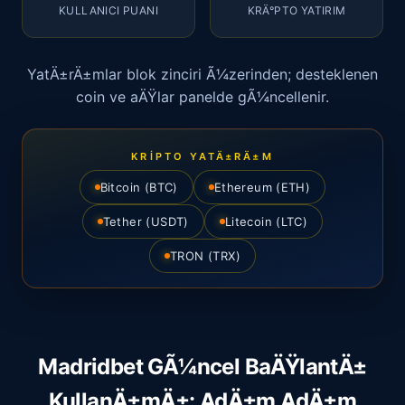
KULLANICI PUANI
KRÄ°PTO YATIRIM
YatÄ±rÄ±mlar blok zinciri Ã¼zerinden; desteklenen
coin ve aÄŸlar panelde gÃ¼ncellenir.
KRIPTO YATÄ±RÄ±M
Bitcoin (BTC)
Ethereum (ETH)
Tether (USDT)
Litecoin (LTC)
TRON (TRX)
Madridbet GÃ¼ncel BaÄŸlantÄ±
KullanÄ±mÄ±: AdÄ±m AdÄ±m