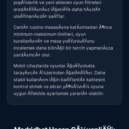
popÃ¼lerlik ve yeni eklenen oyun filtreleri
aradÄ±ÄŸÄ±nÄ±z iÃ§eriÄŸe daha hÄ±zlÄ±
ulaÅŸmanÄ±zÄ± saÄŸlar.
CanlÄ± casino masasÄ±na katÄ±lmadan Ã¶nce
minimum-maksimum limitleri, oyun
kurallarÄ±nÄ± ve masa yoÄŸunluÄŸunu
incelemek daha bilinÃ§li bir tercih yapmanÄ±za
yardÄ±mcÄ± olur.
Mobil cihazlarda oyunlar Ã§oÄŸunlukla
tarayÄ±cÄ± Ã¼zerinden Ã§alÄ±ÅŸÄ±r. Daha
stabil kullanÄ±m iÃ§in baÄŸlantÄ± kalitesini
kontrol etmek ve ekran yÃ¶nÃ¼nÃ¼ oyuna
uygun ÅŸekilde ayarlamak yararlÄ± olabilir.