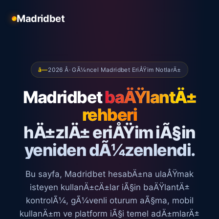
Madridbet
â—
2026 Â· GÃ¼ncel Madridbet EriÅŸim NotlarÄ±
Madridbet
baÄŸlantÄ±
rehberi
hÄ±zlÄ± eriÅŸim iÃ§in
yeniden dÃ¼zenlendi.
Bu sayfa, Madridbet hesabÄ±na ulaÅŸmak
isteyen kullanÄ±cÄ±lar iÃ§in baÄŸlantÄ±
kontrolÃ¼, gÃ¼venli oturum aÃ§ma, mobil
kullanÄ±m ve platform iÃ§i temel adÄ±mlarÄ±