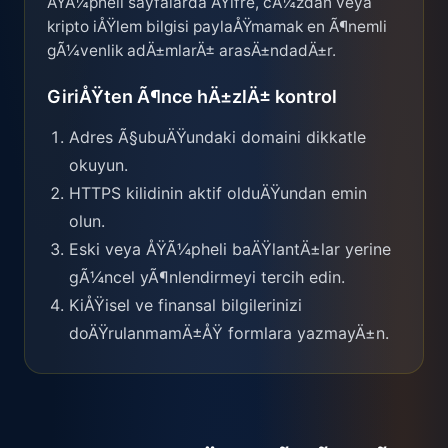
ÅŸÃ¼pheli sayfalarda ÅŸifre, cÃ¼zdan veya
kripto iÅŸlem bilgisi paylaÅŸmamak en Ã¶nemli
gÃ¼venlik adÄ±mlarÄ± arasÄ±ndadÄ±r.
GiriÅŸten Ã¶nce hÄ±zlÄ± kontrol
Adres Ã§ubuÄŸundaki domaini dikkatle
okuyun.
HTTPS kilidinin aktif olduÄŸundan emin
olun.
Eski veya ÅŸÃ¼pheli baÄŸlantÄ±lar yerine
gÃ¼ncel yÃ¶nlendirmeyi tercih edin.
KiÅŸisel ve finansal bilgilerinizi
doÄŸrulanmamÄ±ÅŸ formlara yazmayÄ±n.