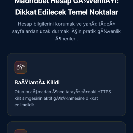
Madridbet Hesap GÃ¼venliÄŸi:
Dikkat Edilecek Temel Noktalar
Hesap bilgilerini korumak ve yanÄ±ltÄ±cÄ±
sayfalardan uzak durmak iÃ§in pratik gÃ¼venlik
Ã¶nerileri.
ðŸ”
BaÄŸlantÄ± Kilidi
Oturum aÃ§madan Ã¶nce tarayÄ±cÄ±daki HTTPS
kilit simgesinin aktif gÃ¶rÃ¼nmesine dikkat
edilmelidir.