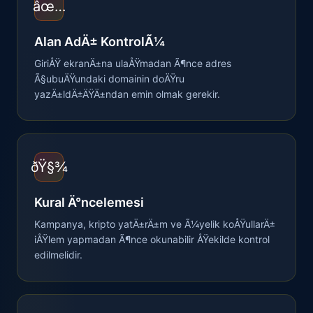
âœ…
Alan AdÄ± KontrolÃ¼
GiriÅŸ ekranÄ±na ulaÅŸmadan Ã¶nce adres
Ã§ubuÄŸundaki domainin doÄŸru
yazÄ±ldÄ±ÄŸÄ±ndan emin olmak gerekir.
ðŸ§¾
Kural Ä°ncelemesi
Kampanya, kripto yatÄ±rÄ±m ve Ã¼yelik koÅŸullarÄ±
iÅŸlem yapmadan Ã¶nce okunabilir ÅŸekilde kontrol
edilmelidir.