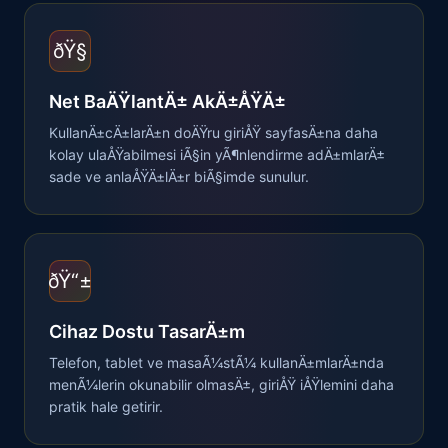
ðŸ§­
Net BaÄŸlantÄ± AkÄ±ÅŸÄ±
KullanÄ±cÄ±larÄ±n doÄŸru giriÅŸ sayfasÄ±na daha
kolay ulaÅŸabilmesi iÃ§in yÃ¶nlendirme adÄ±mlarÄ±
sade ve anlaÅŸÄ±lÄ±r biÃ§imde sunulur.
ðŸ“±
Cihaz Dostu TasarÄ±m
Telefon, tablet ve masaÃ¼stÃ¼ kullanÄ±mlarÄ±nda
menÃ¼lerin okunabilir olmasÄ±, giriÅŸ iÅŸlemini daha
pratik hale getirir.