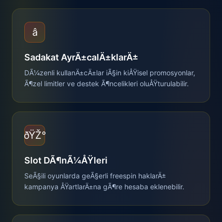
â­
Sadakat AyrÄ±calÄ±klarÄ±
DÃ¼zenli kullanÄ±cÄ±lar iÃ§in kiÅŸisel promosyonlar,
Ã¶zel limitler ve destek Ã¶ncelikleri oluÅŸturulabilir.
ðŸŽ°
Slot DÃ¶nÃ¼ÅŸleri
SeÃ§ili oyunlarda geÃ§erli freespin haklarÄ±
kampanya ÅŸartlarÄ±na gÃ¶re hesaba eklenebilir.