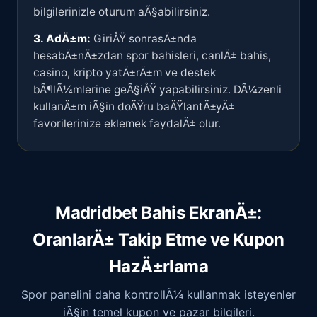
bilgilerinizle oturum aÃ§abilirsiniz.
3. AdÄ±m:
GiriÅŸ sonrasÄ±nda
hesabÄ±nÄ±zdan spor bahisleri, canlÄ± bahis,
casino, kripto yatÄ±rÄ±m ve destek
bÃ¶lÃ¼mlerine geÃ§iÅŸ yapabilirsiniz. DÃ¼zenli
kullanÄ±m iÃ§in doÄŸru baÄŸlantÄ±yÄ±
favorilerinize eklemek faydalÄ± olur.
Madridbet Bahis EkranÄ±:
OranlarÄ± Takip Etme ve Kupon
HazÄ±rlama
Spor panelini daha kontrollÃ¼ kullanmak isteyenler
iÃ§in temel kupon ve pazar bilgileri.