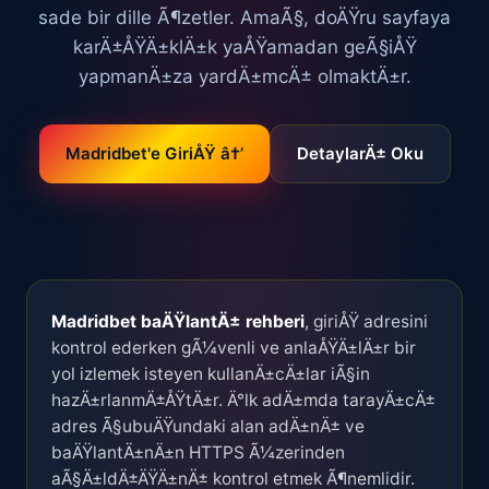
sade bir dille Ã¶zetler. AmaÃ§, doÄŸru sayfaya
karÄ±ÅŸÄ±klÄ±k yaÅŸamadan geÃ§iÅŸ
yapmanÄ±za yardÄ±mcÄ± olmaktÄ±r.
Madridbet'e GiriÅŸ â†’
DetaylarÄ± Oku
Madridbet baÄŸlantÄ± rehberi
, giriÅŸ adresini
kontrol ederken gÃ¼venli ve anlaÅŸÄ±lÄ±r bir
yol izlemek isteyen kullanÄ±cÄ±lar iÃ§in
hazÄ±rlanmÄ±ÅŸtÄ±r. Ä°lk adÄ±mda tarayÄ±cÄ±
adres Ã§ubuÄŸundaki alan adÄ±nÄ± ve
baÄŸlantÄ±nÄ±n HTTPS Ã¼zerinden
aÃ§Ä±ldÄ±ÄŸÄ±nÄ± kontrol etmek Ã¶nemlidir.