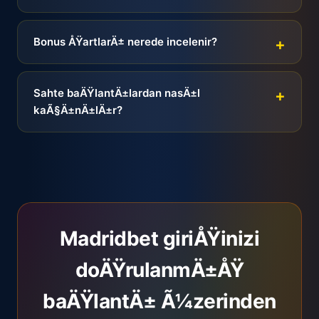
Bonus ÅŸartlarÄ± nerede incelenir?
Sahte baÄŸlantÄ±lardan nasÄ±l
kaÃ§Ä±nÄ±lÄ±r?
Madridbet giriÅŸinizi
doÄŸrulanmÄ±ÅŸ
baÄŸlantÄ± Ã¼zerinden