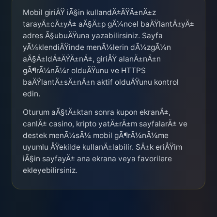
Mobil giriÅŸ iÃ§in kullandÄ±ÄŸÄ±nÄ±z
tarayÄ±cÄ±yÄ± aÃ§Ä±p gÃ¼ncel baÄŸlantÄ±yÄ±
adres Ã§ubuÄŸuna yazabilirsiniz. Sayfa
yÃ¼klendiÄŸinde menÃ¼lerin dÃ¼zgÃ¼n
aÃ§Ä±ldÄ±ÄŸÄ±nÄ±, giriÅŸ alanÄ±nÄ±n
gÃ¶rÃ¼nÃ¼r olduÄŸunu ve HTTPS
baÄŸlantÄ±sÄ±nÄ±n aktif olduÄŸunu kontrol
edin.
Oturum aÃ§tÄ±ktan sonra kupon ekranÄ±,
canlÄ± casino, kripto yatÄ±rÄ±m sayfalarÄ± ve
destek menÃ¼sÃ¼ mobil gÃ¶rÃ¼nÃ¼me
uyumlu ÅŸekilde kullanÄ±labilir. SÄ±k eriÅŸim
iÃ§in sayfayÄ± ana ekrana veya favorilere
ekleyebilirsiniz.