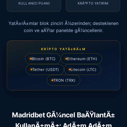
KULLANICI PUANI
KRÄ°PTO YATIRIM
YatÄ±rÄ±mlar blok zinciri Ã¼zerinden; desteklenen
coin ve aÄŸlar panelde gÃ¼ncellenir.
KRIPTO YATÄ±RÄ±M
Bitcoin (BTC)
Ethereum (ETH)
Tether (USDT)
Litecoin (LTC)
TRON (TRX)
Madridbet GÃ¼ncel BaÄŸlantÄ±
KullanÄ±mÄ±: AdÄ±m AdÄ±m