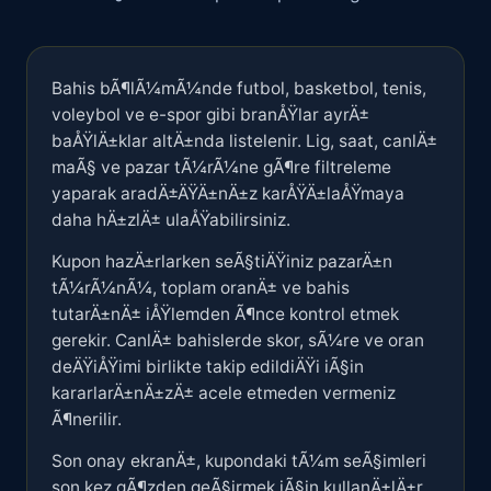
Bahis bÃ¶lÃ¼mÃ¼nde futbol, basketbol, tenis,
voleybol ve e-spor gibi branÅŸlar ayrÄ±
baÅŸlÄ±klar altÄ±nda listelenir. Lig, saat, canlÄ±
maÃ§ ve pazar tÃ¼rÃ¼ne gÃ¶re filtreleme
yaparak aradÄ±ÄŸÄ±nÄ±z karÅŸÄ±laÅŸmaya
daha hÄ±zlÄ± ulaÅŸabilirsiniz.
Kupon hazÄ±rlarken seÃ§tiÄŸiniz pazarÄ±n
tÃ¼rÃ¼nÃ¼, toplam oranÄ± ve bahis
tutarÄ±nÄ± iÅŸlemden Ã¶nce kontrol etmek
gerekir. CanlÄ± bahislerde skor, sÃ¼re ve oran
deÄŸiÅŸimi birlikte takip edildiÄŸi iÃ§in
kararlarÄ±nÄ±zÄ± acele etmeden vermeniz
Ã¶nerilir.
Son onay ekranÄ±, kupondaki tÃ¼m seÃ§imleri
son kez gÃ¶zden geÃ§irmek iÃ§in kullanÄ±lÄ±r.