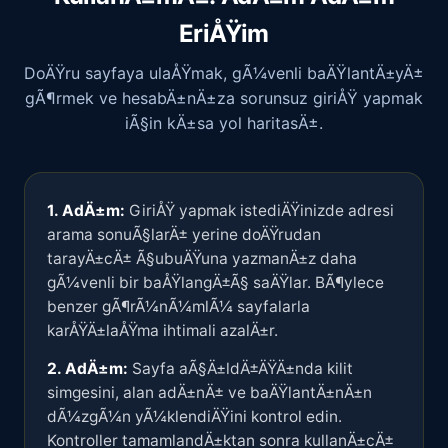
EriÅŸim
DoÄŸru sayfaya ulaÅŸmak, gÃ¼venli baÄŸlantÄ±yÄ±
gÃ¶rmek ve hesabÄ±nÄ±za sorunsuz giriÅŸ yapmak
iÃ§in kÄ±sa yol haritasÄ±.
1. AdÄ±m:
GiriÅŸ yapmak istediÄŸinizde adresi
arama sonuÃ§larÄ± yerine doÄŸrudan
tarayÄ±cÄ± Ã§ubuÄŸuna yazmanÄ±z daha
gÃ¼venli bir baÅŸlangÄ±Ã§ saÄŸlar. BÃ¶ylece
benzer gÃ¶rÃ¼nÃ¼mlÃ¼ sayfalarla
karÅŸÄ±laÅŸma ihtimali azalÄ±r.
2. AdÄ±m:
Sayfa aÃ§Ä±ldÄ±ÄŸÄ±nda kilit
simgesini, alan adÄ±nÄ± ve baÄŸlantÄ±nÄ±n
dÃ¼zgÃ¼n yÃ¼klendiÄŸini kontrol edin.
Kontroller tamamlandÄ±ktan sonra kullanÄ±cÄ±