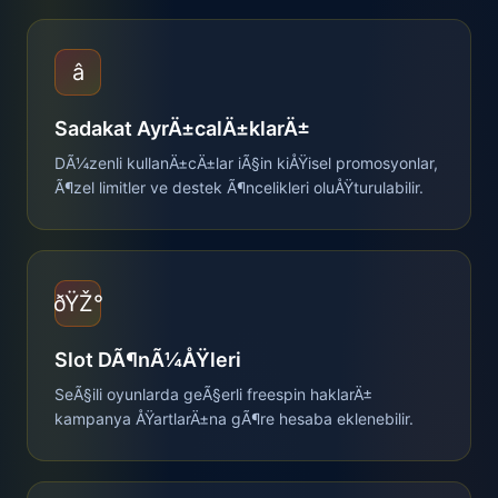
â­
Sadakat AyrÄ±calÄ±klarÄ±
DÃ¼zenli kullanÄ±cÄ±lar iÃ§in kiÅŸisel promosyonlar,
Ã¶zel limitler ve destek Ã¶ncelikleri oluÅŸturulabilir.
ðŸŽ°
Slot DÃ¶nÃ¼ÅŸleri
SeÃ§ili oyunlarda geÃ§erli freespin haklarÄ±
kampanya ÅŸartlarÄ±na gÃ¶re hesaba eklenebilir.