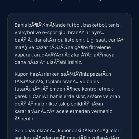
Bahis bÃ¶lÃ¼mÃ¼nde futbol, basketbol, tenis,
voleybol ve e-spor gibi branÅŸlar ayrÄ±
baÅŸlÄ±klar altÄ±nda listelenir. Lig, saat, canlÄ±
maÃ§ ve pazar tÃ¼rÃ¼ne gÃ¶re filtreleme
yaparak aradÄ±ÄŸÄ±nÄ±z karÅŸÄ±laÅŸmaya
daha hÄ±zlÄ± ulaÅŸabilirsiniz.
Kupon hazÄ±rlarken seÃ§tiÄŸiniz pazarÄ±n
tÃ¼rÃ¼nÃ¼, toplam oranÄ± ve bahis
tutarÄ±nÄ± iÅŸlemden Ã¶nce kontrol etmek
gerekir. CanlÄ± bahislerde skor, sÃ¼re ve oran
deÄŸiÅŸimi birlikte takip edildiÄŸi iÃ§in
kararlarÄ±nÄ±zÄ± acele etmeden vermeniz
Ã¶nerilir.
Son onay ekranÄ±, kupondaki tÃ¼m seÃ§imleri
son kez gÃ¶zden geÃ§irmek iÃ§in kullanÄ±lÄ±r.