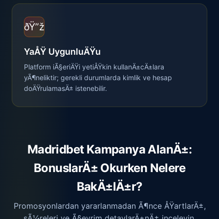
ðŸ”ž
YaÅŸ UygunluÄŸu
Platform iÃ§eriÄŸi yetiÅŸkin kullanÄ±cÄ±lara
yÃ¶neliktir; gerekli durumlarda kimlik ve hesap
doÄŸrulamasÄ± istenebilir.
Madridbet Kampanya AlanÄ±:
BonuslarÄ± Okurken Nelere
BakÄ±lÄ±r?
Promosyonlardan yararlanmadan Ã¶nce ÅŸartlarÄ±,
sÃ¼releri ve Ã§evrim detaylarÄ±nÄ± inceleyin.