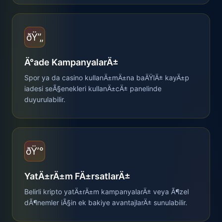
ðŸ”„
Ä°ade KampanyalarÄ±
Spor ya da casino kullanÄ±mÄ±na baÄŸlÄ± kayÄ±p
iadesi seÃ§enekleri kullanÄ±cÄ± panelinde
duyurulabilir.
ðŸ’°
YatÄ±rÄ±m FÄ±rsatlarÄ±
Belirli kripto yatÄ±rÄ±m kampanyalarÄ± veya Ã¶zel
dÃ¶nemler iÃ§in ek bakiye avantajlarÄ± sunulabilir.