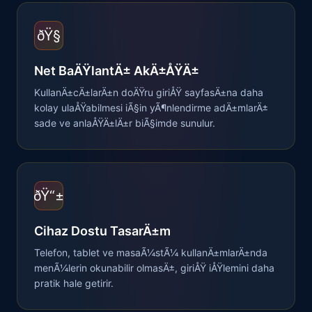
ðŸ§­
Net BaÄŸlantÄ± AkÄ±ÅŸÄ±
KullanÄ±cÄ±larÄ±n doÄŸru giriÅŸ sayfasÄ±na daha
kolay ulaÅŸabilmesi iÃ§in yÃ¶nlendirme adÄ±mlarÄ±
sade ve anlaÅŸÄ±lÄ±r biÃ§imde sunulur.
ðŸ“±
Cihaz Dostu TasarÄ±m
Telefon, tablet ve masaÃ¼stÃ¼ kullanÄ±mlarÄ±nda
menÃ¼lerin okunabilir olmasÄ±, giriÅŸ iÅŸlemini daha
pratik hale getirir.