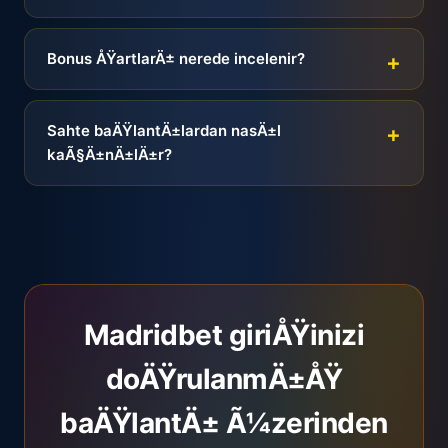
Bonus ÅŸartlarÄ± nerede incelenir?
Sahte baÄŸlantÄ±lardan nasÄ±l
kaÃ§Ä±nÄ±lÄ±r?
Madridbet giriÅŸinizi
doÄŸrulanmÄ±ÅŸ
baÄŸlantÄ± Ã¼zerinden