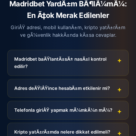
Madridbet YardÄ±m BÃ¶lÃ¼mÃ¼:
En Ã‡ok Merak Edilenler
GiriÅŸ adresi, mobil kullanÄ±m, kripto yatÄ±rÄ±m
ve gÃ¼venlik hakkÄ±nda kÄ±sa cevaplar.
Madridbet baÄŸlantÄ±sÄ± nasÄ±l kontrol
edilir?
Adres deÄŸiÅŸince hesabÄ±m etkilenir mi?
Telefonla giriÅŸ yapmak mÃ¼mkÃ¼n mÃ¼?
Kripto yatÄ±rÄ±mda nelere dikkat edilmeli?