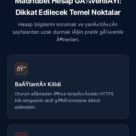
Madridbet Hesap GÃ¼venliÄŸi:
Dikkat Edilecek Temel Noktalar
Hesap bilgilerini korumak ve yanÄ±ltÄ±cÄ±
sayfalardan uzak durmak iÃ§in pratik gÃ¼venlik
Ã¶nerileri.
ðŸ”
BaÄŸlantÄ± Kilidi
Oturum aÃ§madan Ã¶nce tarayÄ±cÄ±daki HTTPS
kilit simgesinin aktif gÃ¶rÃ¼nmesine dikkat
edilmelidir.