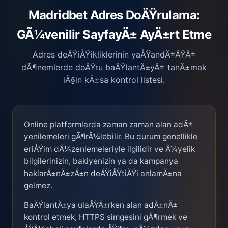
Madridbet Adres DoÄŸrulama:
GÃ¼venilir SayfayÄ± AyÄ±rt Etme
Adres deÄŸiÅŸikliklerinin yaÅŸandÄ±ÄŸÄ±
dÃ¶nemlerde doÄŸru baÄŸlantÄ±yÄ± tanÄ±mak
iÃ§in kÄ±sa kontrol listesi.
Online platformlarda zaman zaman alan adÄ±
yenilemeleri gÃ¶rÃ¼lebilir. Bu durum genellikle
eriÅŸim dÃ¼zenlemeleriyle ilgilidir ve Ã¼yelik
bilgilerinizin, bakiyenizin ya da kampanya
haklarÄ±nÄ±zÄ±n deÄŸiÅŸtiÄŸi anlamÄ±na
gelmez.
BaÄŸlantÄ±ya ulaÅŸÄ±rken alan adÄ±nÄ±
kontrol etmek, HTTPS simgesini gÃ¶rmek ve