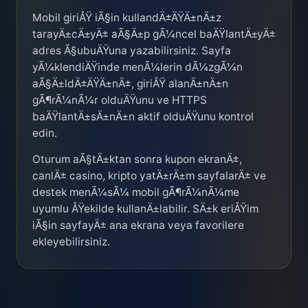
Mobil giriÅŸ iÃ§in kullandÄ±ÄŸÄ±nÄ±z
tarayÄ±cÄ±yÄ± aÃ§Ä±p gÃ¼ncel baÄŸlantÄ±yÄ±
adres Ã§ubuÄŸuna yazabilirsiniz. Sayfa
yÃ¼klendiÄŸinde menÃ¼lerin dÃ¼zgÃ¼n
aÃ§Ä±ldÄ±ÄŸÄ±nÄ±, giriÅŸ alanÄ±nÄ±n
gÃ¶rÃ¼nÃ¼r olduÄŸunu ve HTTPS
baÄŸlantÄ±sÄ±nÄ±n aktif olduÄŸunu kontrol
edin.
Oturum aÃ§tÄ±ktan sonra kupon ekranÄ±,
canlÄ± casino, kripto yatÄ±rÄ±m sayfalarÄ± ve
destek menÃ¼sÃ¼ mobil gÃ¶rÃ¼nÃ¼me
uyumlu ÅŸekilde kullanÄ±labilir. SÄ±k eriÅŸim
iÃ§in sayfayÄ± ana ekrana veya favorilere
ekleyebilirsiniz.