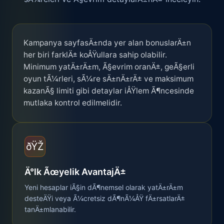
Kampanya sayfasÄ±nda yer alan bonuslarÄ±n
her biri farklÄ± koÅŸullara sahip olabilir.
Minimum yatÄ±rÄ±m, Ã§evrim oranÄ±, geÃ§erli
oyun tÃ¼rleri, sÃ¼re sÄ±nÄ±rÄ± ve maksimum
kazanÃ§ limiti gibi detaylar iÅŸlem Ã¶ncesinde
mutlaka kontrol edilmelidir.
ðŸŽ
Ä°lk Ãœyelik AvantajÄ±
Yeni hesaplar iÃ§in dÃ¶nemsel olarak yatÄ±rÄ±m
desteÄŸi veya Ã¼cretsiz dÃ¶nÃ¼ÅŸ fÄ±rsatlarÄ±
tanÄ±mlanabilir.