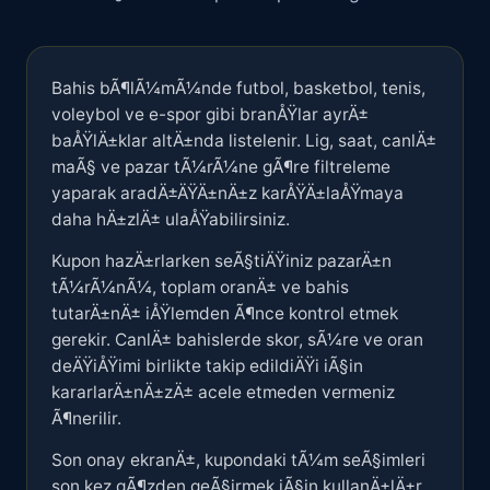
Bahis bÃ¶lÃ¼mÃ¼nde futbol, basketbol, tenis,
voleybol ve e-spor gibi branÅŸlar ayrÄ±
baÅŸlÄ±klar altÄ±nda listelenir. Lig, saat, canlÄ±
maÃ§ ve pazar tÃ¼rÃ¼ne gÃ¶re filtreleme
yaparak aradÄ±ÄŸÄ±nÄ±z karÅŸÄ±laÅŸmaya
daha hÄ±zlÄ± ulaÅŸabilirsiniz.
Kupon hazÄ±rlarken seÃ§tiÄŸiniz pazarÄ±n
tÃ¼rÃ¼nÃ¼, toplam oranÄ± ve bahis
tutarÄ±nÄ± iÅŸlemden Ã¶nce kontrol etmek
gerekir. CanlÄ± bahislerde skor, sÃ¼re ve oran
deÄŸiÅŸimi birlikte takip edildiÄŸi iÃ§in
kararlarÄ±nÄ±zÄ± acele etmeden vermeniz
Ã¶nerilir.
Son onay ekranÄ±, kupondaki tÃ¼m seÃ§imleri
son kez gÃ¶zden geÃ§irmek iÃ§in kullanÄ±lÄ±r.