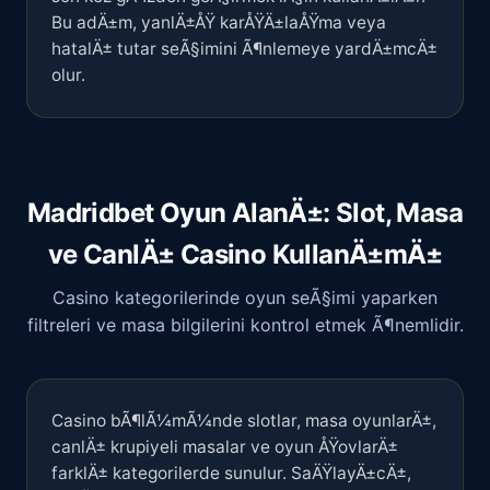
Bu adÄ±m, yanlÄ±ÅŸ karÅŸÄ±laÅŸma veya
hatalÄ± tutar seÃ§imini Ã¶nlemeye yardÄ±mcÄ±
olur.
Madridbet Oyun AlanÄ±: Slot, Masa
ve CanlÄ± Casino KullanÄ±mÄ±
Casino kategorilerinde oyun seÃ§imi yaparken
filtreleri ve masa bilgilerini kontrol etmek Ã¶nemlidir.
Casino bÃ¶lÃ¼mÃ¼nde slotlar, masa oyunlarÄ±,
canlÄ± krupiyeli masalar ve oyun ÅŸovlarÄ±
farklÄ± kategorilerde sunulur. SaÄŸlayÄ±cÄ±,