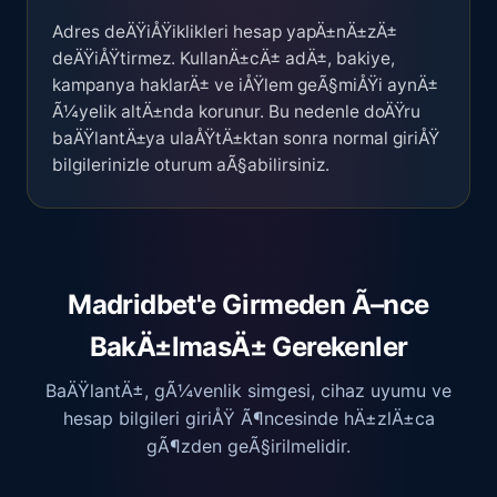
Adres deÄŸiÅŸiklikleri hesap yapÄ±nÄ±zÄ±
deÄŸiÅŸtirmez. KullanÄ±cÄ± adÄ±, bakiye,
kampanya haklarÄ± ve iÅŸlem geÃ§miÅŸi aynÄ±
Ã¼yelik altÄ±nda korunur. Bu nedenle doÄŸru
baÄŸlantÄ±ya ulaÅŸtÄ±ktan sonra normal giriÅŸ
bilgilerinizle oturum aÃ§abilirsiniz.
Madridbet'e Girmeden Ã–nce
BakÄ±lmasÄ± Gerekenler
BaÄŸlantÄ±, gÃ¼venlik simgesi, cihaz uyumu ve
hesap bilgileri giriÅŸ Ã¶ncesinde hÄ±zlÄ±ca
gÃ¶zden geÃ§irilmelidir.