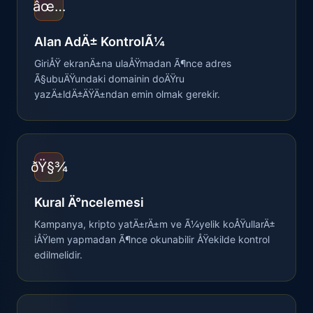
âœ…
Alan AdÄ± KontrolÃ¼
GiriÅŸ ekranÄ±na ulaÅŸmadan Ã¶nce adres
Ã§ubuÄŸundaki domainin doÄŸru
yazÄ±ldÄ±ÄŸÄ±ndan emin olmak gerekir.
ðŸ§¾
Kural Ä°ncelemesi
Kampanya, kripto yatÄ±rÄ±m ve Ã¼yelik koÅŸullarÄ±
iÅŸlem yapmadan Ã¶nce okunabilir ÅŸekilde kontrol
edilmelidir.