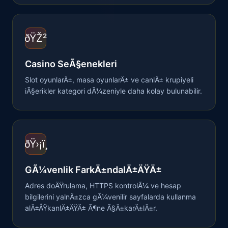
ðŸŽ²
Casino SeÃ§enekleri
Slot oyunlarÄ±, masa oyunlarÄ± ve canlÄ± krupiyeli
iÃ§erikler kategori dÃ¼zeniyle daha kolay bulunabilir.
ðŸ›¡ï¸
GÃ¼venlik FarkÄ±ndalÄ±ÄŸÄ±
Adres doÄŸrulama, HTTPS kontrolÃ¼ ve hesap
bilgilerini yalnÄ±zca gÃ¼venilir sayfalarda kullanma
alÄ±ÅŸkanlÄ±ÄŸÄ± Ã¶ne Ã§Ä±karÄ±lÄ±r.