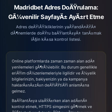
Madridbet Adres DoÄŸrulama:
GÃ¼venilir SayfayÄ± AyÄ±rt Etme
Adres deÄŸiÅŸikliklerinin yaÅŸandÄ±ÄŸÄ±
dÃ¶nemlerde doÄŸru baÄŸlantÄ±yÄ± tanÄ±mak
iÃ§in kÄ±sa kontrol listesi.
Online platformlarda zaman zaman alan adÄ±
yenilemeleri gÃ¶rÃ¼lebilir. Bu durum genellikle
eriÅŸim dÃ¼zenlemeleriyle ilgilidir ve Ã¼yelik
bilgilerinizin, bakiyenizin ya da kampanya
haklarÄ±nÄ±zÄ±n deÄŸiÅŸtiÄŸi anlamÄ±na
gelmez.
BaÄŸlantÄ±ya ulaÅŸÄ±rken alan adÄ±nÄ±
kontrol etmek, HTTPS simgesini gÃ¶rmek ve