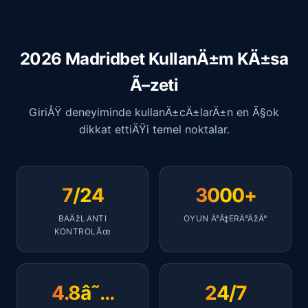
2026 Madridbet KullanÄ±m KÄ±sa
Ã–zeti
GiriÅŸ deneyiminde kullanÄ±cÄ±larÄ±n en Ã§ok
dikkat ettiÄŸi temel noktalar.
7/24
3000+
BAÄžLANTI
OYUN Ä°Ã‡ERÄ°ÄžÄ°
KONTROLÃœ
4.8â˜…
24/7