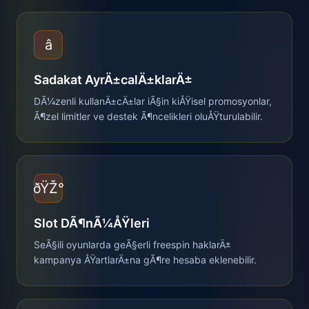
â­
Sadakat AyrÄ±calÄ±klarÄ±
DÃ¼zenli kullanÄ±cÄ±lar iÃ§in kiÅŸisel promosyonlar,
Ã¶zel limitler ve destek Ã¶ncelikleri oluÅŸturulabilir.
ðŸŽ°
Slot DÃ¶nÃ¼ÅŸleri
SeÃ§ili oyunlarda geÃ§erli freespin haklarÄ±
kampanya ÅŸartlarÄ±na gÃ¶re hesaba eklenebilir.