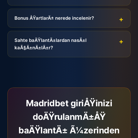
Bonus ÅŸartlarÄ± nerede incelenir?
Sahte baÄŸlantÄ±lardan nasÄ±l
kaÃ§Ä±nÄ±lÄ±r?
Madridbet giriÅŸinizi
doÄŸrulanmÄ±ÅŸ
baÄŸlantÄ± Ã¼zerinden