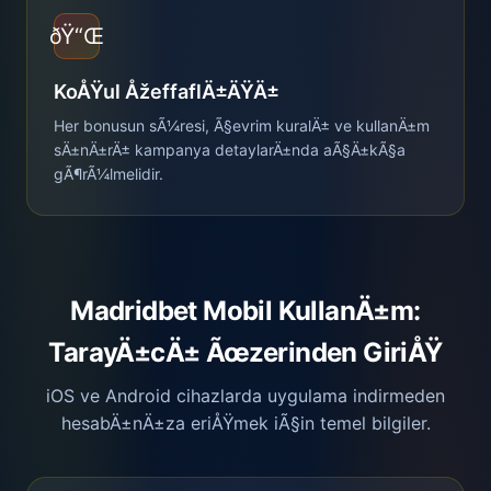
ðŸ“Œ
KoÅŸul ÅžeffaflÄ±ÄŸÄ±
Her bonusun sÃ¼resi, Ã§evrim kuralÄ± ve kullanÄ±m
sÄ±nÄ±rÄ± kampanya detaylarÄ±nda aÃ§Ä±kÃ§a
gÃ¶rÃ¼lmelidir.
Madridbet Mobil KullanÄ±m:
TarayÄ±cÄ± Ãœzerinden GiriÅŸ
iOS ve Android cihazlarda uygulama indirmeden
hesabÄ±nÄ±za eriÅŸmek iÃ§in temel bilgiler.