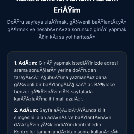
EriÅŸim
DoÄŸru sayfaya ulaÅŸmak, gÃ¼venli baÄŸlantÄ±yÄ±
gÃ¶rmek ve hesabÄ±nÄ±za sorunsuz giriÅŸ yapmak
iÃ§in kÄ±sa yol haritasÄ±.
1. AdÄ±m:
GiriÅŸ yapmak istediÄŸinizde adresi
arama sonuÃ§larÄ± yerine doÄŸrudan
tarayÄ±cÄ± Ã§ubuÄŸuna yazmanÄ±z daha
gÃ¼venli bir baÅŸlangÄ±Ã§ saÄŸlar. BÃ¶ylece
benzer gÃ¶rÃ¼nÃ¼mlÃ¼ sayfalarla
karÅŸÄ±laÅŸma ihtimali azalÄ±r.
2. AdÄ±m:
Sayfa aÃ§Ä±ldÄ±ÄŸÄ±nda kilit
simgesini, alan adÄ±nÄ± ve baÄŸlantÄ±nÄ±n
dÃ¼zgÃ¼n yÃ¼klendiÄŸini kontrol edin.
Kontroller tamamlandÄ±ktan sonra kullanÄ±cÄ±