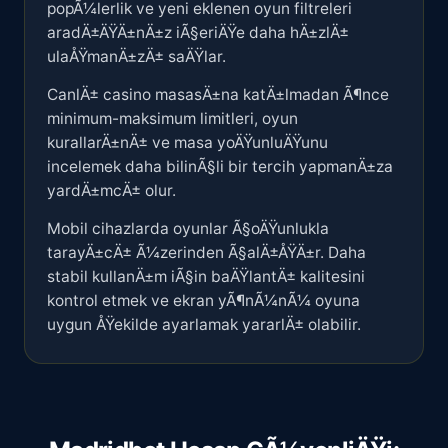
popÃ¼lerlik ve yeni eklenen oyun filtreleri
aradÄ±ÄŸÄ±nÄ±z iÃ§eriÄŸe daha hÄ±zlÄ±
ulaÅŸmanÄ±zÄ± saÄŸlar.
CanlÄ± casino masasÄ±na katÄ±lmadan Ã¶nce
minimum-maksimum limitleri, oyun
kurallarÄ±nÄ± ve masa yoÄŸunluÄŸunu
incelemek daha bilinÃ§li bir tercih yapmanÄ±za
yardÄ±mcÄ± olur.
Mobil cihazlarda oyunlar Ã§oÄŸunlukla
tarayÄ±cÄ± Ã¼zerinden Ã§alÄ±ÅŸÄ±r. Daha
stabil kullanÄ±m iÃ§in baÄŸlantÄ± kalitesini
kontrol etmek ve ekran yÃ¶nÃ¼nÃ¼ oyuna
uygun ÅŸekilde ayarlamak yararlÄ± olabilir.