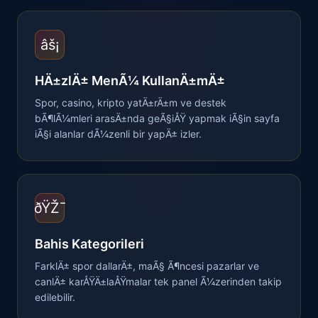
âš¡
HÄ±zlÄ± MenÃ¼ KullanÄ±mÄ±
Spor, casino, kripto yatÄ±rÄ±m ve destek
bÃ¶lÃ¼mleri arasÄ±nda geÃ§iÅŸ yapmak iÃ§in sayfa
iÃ§i alanlar dÃ¼zenli bir yapÄ± izler.
ðŸŽ¯
Bahis Kategorileri
FarklÄ± spor dallarÄ±, maÃ§ Ã¶ncesi pazarlar ve
canlÄ± karÅŸÄ±laÅŸmalar tek panel Ã¼zerinden takip
edilebilir.