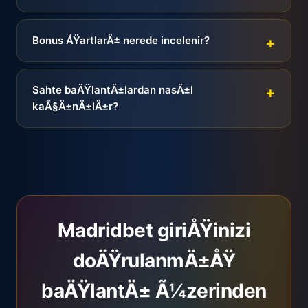
Bonus ÅŸartlarÄ± nerede incelenir?
Sahte baÄŸlantÄ±lardan nasÄ±l
kaÃ§Ä±nÄ±lÄ±r?
Madridbet giriÅŸinizi
doÄŸrulanmÄ±ÅŸ
baÄŸlantÄ± Ã¼zerinden