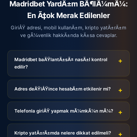
Madridbet YardÄ±m BÃ¶lÃ¼mÃ¼:
En Ã‡ok Merak Edilenler
GiriÅŸ adresi, mobil kullanÄ±m, kripto yatÄ±rÄ±m
ve gÃ¼venlik hakkÄ±nda kÄ±sa cevaplar.
Madridbet baÄŸlantÄ±sÄ± nasÄ±l kontrol
edilir?
Adres deÄŸiÅŸince hesabÄ±m etkilenir mi?
Telefonla giriÅŸ yapmak mÃ¼mkÃ¼n mÃ¼?
Kripto yatÄ±rÄ±mda nelere dikkat edilmeli?