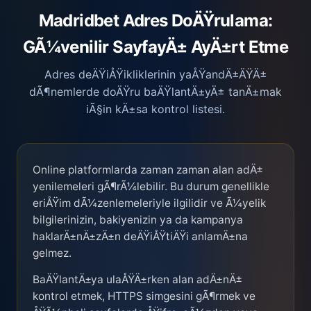
Madridbet Adres DoÄŸrulama:
GÃ¼venilir SayfayÄ± AyÄ±rt Etme
Adres deÄŸiÅŸikliklerinin yaÅŸandÄ±ÄŸÄ±
dÃ¶nemlerde doÄŸru baÄŸlantÄ±yÄ± tanÄ±mak
iÃ§in kÄ±sa kontrol listesi.
Online platformlarda zaman zaman alan adÄ±
yenilemeleri gÃ¶rÃ¼lebilir. Bu durum genellikle
eriÅŸim dÃ¼zenlemeleriyle ilgilidir ve Ã¼yelik
bilgilerinizin, bakiyenizin ya da kampanya
haklarÄ±nÄ±zÄ±n deÄŸiÅŸtiÄŸi anlamÄ±na
gelmez.
BaÄŸlantÄ±ya ulaÅŸÄ±rken alan adÄ±nÄ±
kontrol etmek, HTTPS simgesini gÃ¶rmek ve