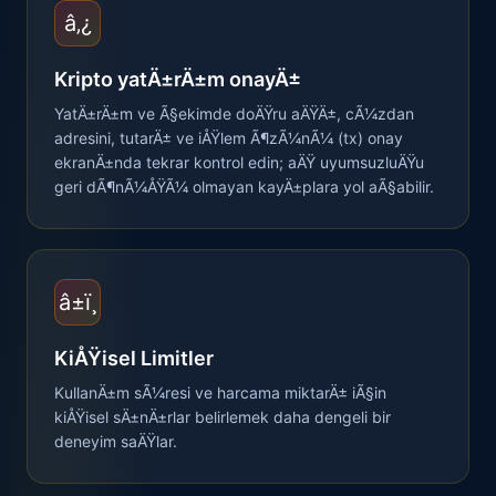
â‚¿
Kripto yatÄ±rÄ±m onayÄ±
YatÄ±rÄ±m ve Ã§ekimde doÄŸru aÄŸÄ±, cÃ¼zdan
adresini, tutarÄ± ve iÅŸlem Ã¶zÃ¼nÃ¼ (tx) onay
ekranÄ±nda tekrar kontrol edin; aÄŸ uyumsuzluÄŸu
geri dÃ¶nÃ¼ÅŸÃ¼ olmayan kayÄ±plara yol aÃ§abilir.
â±ï¸
KiÅŸisel Limitler
KullanÄ±m sÃ¼resi ve harcama miktarÄ± iÃ§in
kiÅŸisel sÄ±nÄ±rlar belirlemek daha dengeli bir
deneyim saÄŸlar.