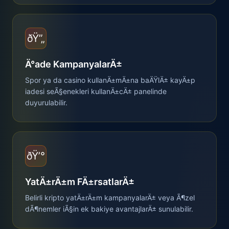
ðŸ”„
Ä°ade KampanyalarÄ±
Spor ya da casino kullanÄ±mÄ±na baÄŸlÄ± kayÄ±p
iadesi seÃ§enekleri kullanÄ±cÄ± panelinde
duyurulabilir.
ðŸ’°
YatÄ±rÄ±m FÄ±rsatlarÄ±
Belirli kripto yatÄ±rÄ±m kampanyalarÄ± veya Ã¶zel
dÃ¶nemler iÃ§in ek bakiye avantajlarÄ± sunulabilir.