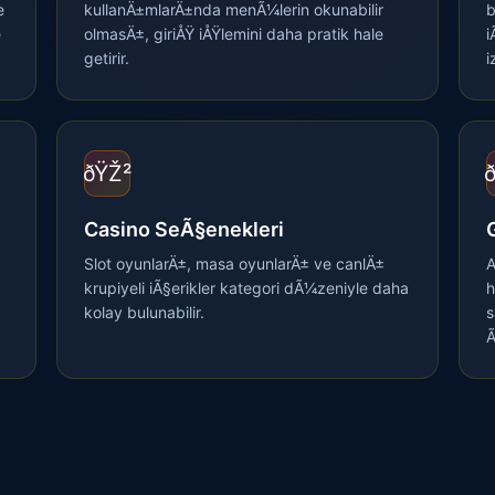
e
kullanÄ±mlarÄ±nda menÃ¼lerin okunabilir
b
e
olmasÄ±, giriÅŸ iÅŸlemini daha pratik hale
i
getirir.
i
ðŸŽ²
ð
Casino SeÃ§enekleri
Slot oyunlarÄ±, masa oyunlarÄ± ve canlÄ±
A
krupiyeli iÃ§erikler kategori dÃ¼zeniyle daha
h
kolay bulunabilir.
s
Ã