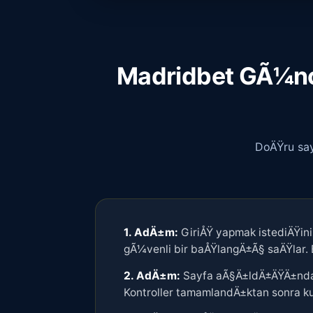
Madridbet GÃ¼n
DoÄŸru sa
1. AdÄ±m:
GiriÅŸ yapmak istediÄŸi
gÃ¼venli bir baÅŸlangÄ±Ã§ saÄŸlar.
2. AdÄ±m:
Sayfa aÃ§Ä±ldÄ±ÄŸÄ±nda k
Kontroller tamamlandÄ±ktan sonra kul