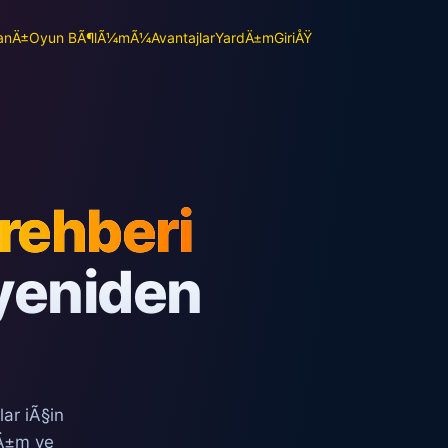
lanÄ±
Oyun BÃ¶lÃ¼mÃ¼
Avantajlar
YardÄ±m
GiriÅŸ
rehberi
yeniden
ar iÃ§in
nÄ±m ve