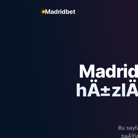
Madridbet
Madri
hÄ±zlÄ
Bu sayf
baÄŸla