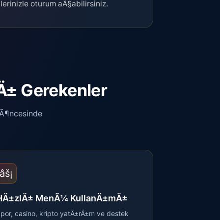
rinizle oturum aÃ§abilirsiniz.
Ä± Gerekenler
 Ã¶ncesinde
âš¡
HÄ±zlÄ± MenÃ¼ KullanÄ±mÄ±
por, casino, kripto yatÄ±rÄ±m ve destek