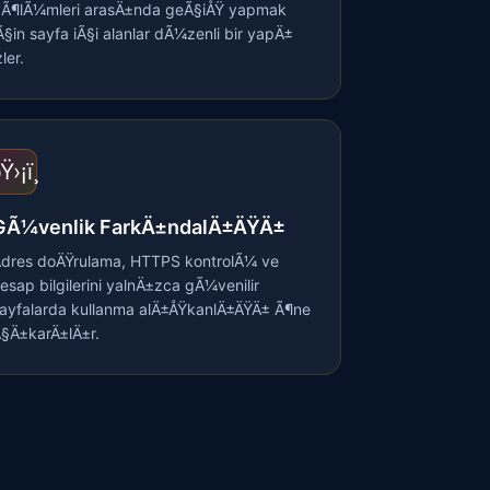
Ã¶lÃ¼mleri arasÄ±nda geÃ§iÅŸ yapmak
Ã§in sayfa iÃ§i alanlar dÃ¼zenli bir yapÄ±
zler.
Ÿ›¡ï¸
GÃ¼venlik FarkÄ±ndalÄ±ÄŸÄ±
dres doÄŸrulama, HTTPS kontrolÃ¼ ve
esap bilgilerini yalnÄ±zca gÃ¼venilir
ayfalarda kullanma alÄ±ÅŸkanlÄ±ÄŸÄ± Ã¶ne
§Ä±karÄ±lÄ±r.