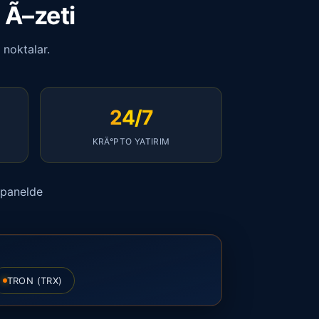
Ã–zeti
noktalar.
24/7
KRÄ°PTO YATIRIM
 panelde
TRON (TRX)