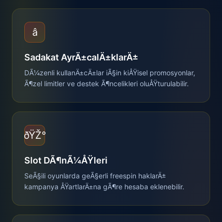
â­
Sadakat AyrÄ±calÄ±klarÄ±
DÃ¼zenli kullanÄ±cÄ±lar iÃ§in kiÅŸisel promosyonlar,
Ã¶zel limitler ve destek Ã¶ncelikleri oluÅŸturulabilir.
ðŸŽ°
Slot DÃ¶nÃ¼ÅŸleri
SeÃ§ili oyunlarda geÃ§erli freespin haklarÄ±
kampanya ÅŸartlarÄ±na gÃ¶re hesaba eklenebilir.