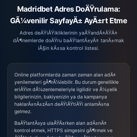
Madridbet Adres DoÄŸrulama:
GÃ¼venilir SayfayÄ± AyÄ±rt Etme
Adres deÄŸiÅŸikliklerinin yaÅŸandÄ±ÄŸÄ±
dÃ¶nemlerde doÄŸru baÄŸlantÄ±yÄ± tanÄ±mak
iÃ§in kÄ±sa kontrol listesi.
Online platformlarda zaman zaman alan adÄ±
yenilemeleri gÃ¶rÃ¼lebilir. Bu durum genellikle
eriÅŸim dÃ¼zenlemeleriyle ilgilidir ve Ã¼yelik
bilgilerinizin, bakiyenizin ya da kampanya
haklarÄ±nÄ±zÄ±n deÄŸiÅŸtiÄŸi anlamÄ±na
gelmez.
BaÄŸlantÄ±ya ulaÅŸÄ±rken alan adÄ±nÄ±
kontrol etmek, HTTPS simgesini gÃ¶rmek ve