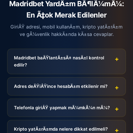
Madridbet YardÄ±m BÃ¶lÃ¼mÃ¼:
En Ã‡ok Merak Edilenler
GiriÅŸ adresi, mobil kullanÄ±m, kripto yatÄ±rÄ±m
ve gÃ¼venlik hakkÄ±nda kÄ±sa cevaplar.
Madridbet baÄŸlantÄ±sÄ± nasÄ±l kontrol
edilir?
Adres deÄŸiÅŸince hesabÄ±m etkilenir mi?
Telefonla giriÅŸ yapmak mÃ¼mkÃ¼n mÃ¼?
Kripto yatÄ±rÄ±mda nelere dikkat edilmeli?