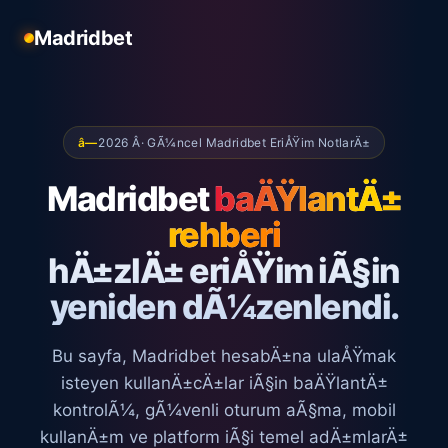
Madridbet
â—
2026 Â· GÃ¼ncel Madridbet EriÅŸim NotlarÄ±
Madridbet
baÄŸlantÄ±
rehberi
hÄ±zlÄ± eriÅŸim iÃ§in
yeniden dÃ¼zenlendi.
Bu sayfa, Madridbet hesabÄ±na ulaÅŸmak
isteyen kullanÄ±cÄ±lar iÃ§in baÄŸlantÄ±
kontrolÃ¼, gÃ¼venli oturum aÃ§ma, mobil
kullanÄ±m ve platform iÃ§i temel adÄ±mlarÄ±