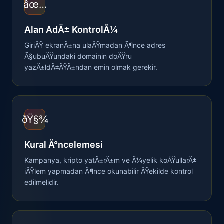
âœ…
Alan AdÄ± KontrolÃ¼
GiriÅŸ ekranÄ±na ulaÅŸmadan Ã¶nce adres
Ã§ubuÄŸundaki domainin doÄŸru
yazÄ±ldÄ±ÄŸÄ±ndan emin olmak gerekir.
ðŸ§¾
Kural Ä°ncelemesi
Kampanya, kripto yatÄ±rÄ±m ve Ã¼yelik koÅŸullarÄ±
iÅŸlem yapmadan Ã¶nce okunabilir ÅŸekilde kontrol
edilmelidir.