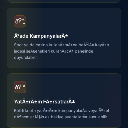
ðŸ”„
Ä°ade KampanyalarÄ±
Spor ya da casino kullanÄ±mÄ±na baÄŸlÄ± kayÄ±p
iadesi seÃ§enekleri kullanÄ±cÄ± panelinde
duyurulabilir.
ðŸ’°
YatÄ±rÄ±m FÄ±rsatlarÄ±
Belirli kripto yatÄ±rÄ±m kampanyalarÄ± veya Ã¶zel
dÃ¶nemler iÃ§in ek bakiye avantajlarÄ± sunulabilir.