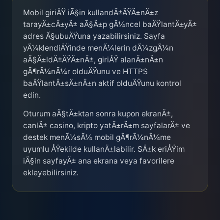
Mobil giriÅŸ iÃ§in kullandÄ±ÄŸÄ±nÄ±z
tarayÄ±cÄ±yÄ± aÃ§Ä±p gÃ¼ncel baÄŸlantÄ±yÄ±
adres Ã§ubuÄŸuna yazabilirsiniz. Sayfa
yÃ¼klendiÄŸinde menÃ¼lerin dÃ¼zgÃ¼n
aÃ§Ä±ldÄ±ÄŸÄ±nÄ±, giriÅŸ alanÄ±nÄ±n
gÃ¶rÃ¼nÃ¼r olduÄŸunu ve HTTPS
baÄŸlantÄ±sÄ±nÄ±n aktif olduÄŸunu kontrol
edin.
Oturum aÃ§tÄ±ktan sonra kupon ekranÄ±,
canlÄ± casino, kripto yatÄ±rÄ±m sayfalarÄ± ve
destek menÃ¼sÃ¼ mobil gÃ¶rÃ¼nÃ¼me
uyumlu ÅŸekilde kullanÄ±labilir. SÄ±k eriÅŸim
iÃ§in sayfayÄ± ana ekrana veya favorilere
ekleyebilirsiniz.