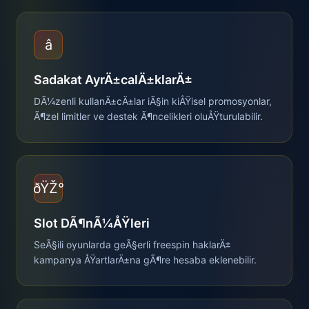
â­
Sadakat AyrÄ±calÄ±klarÄ±
DÃ¼zenli kullanÄ±cÄ±lar iÃ§in kiÅŸisel promosyonlar,
Ã¶zel limitler ve destek Ã¶ncelikleri oluÅŸturulabilir.
ðŸŽ°
Slot DÃ¶nÃ¼ÅŸleri
SeÃ§ili oyunlarda geÃ§erli freespin haklarÄ±
kampanya ÅŸartlarÄ±na gÃ¶re hesaba eklenebilir.