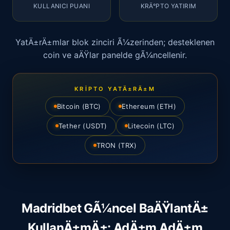
KULLANICI PUANI
KRÄ°PTO YATIRIM
YatÄ±rÄ±mlar blok zinciri Ã¼zerinden; desteklenen
coin ve aÄŸlar panelde gÃ¼ncellenir.
KRIPTO YATÄ±RÄ±M
Bitcoin (BTC)
Ethereum (ETH)
Tether (USDT)
Litecoin (LTC)
TRON (TRX)
Madridbet GÃ¼ncel BaÄŸlantÄ±
KullanÄ±mÄ±: AdÄ±m AdÄ±m