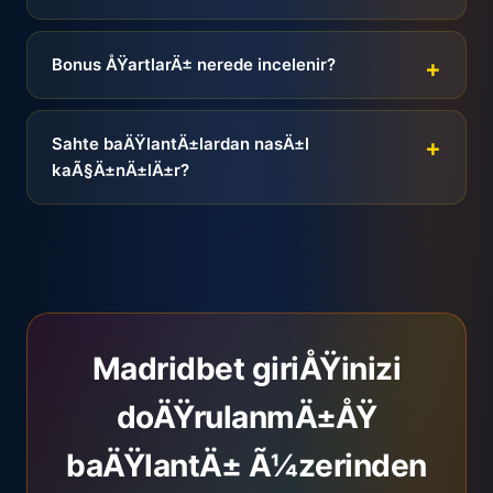
Bonus ÅŸartlarÄ± nerede incelenir?
Sahte baÄŸlantÄ±lardan nasÄ±l
kaÃ§Ä±nÄ±lÄ±r?
Madridbet giriÅŸinizi
doÄŸrulanmÄ±ÅŸ
baÄŸlantÄ± Ã¼zerinden