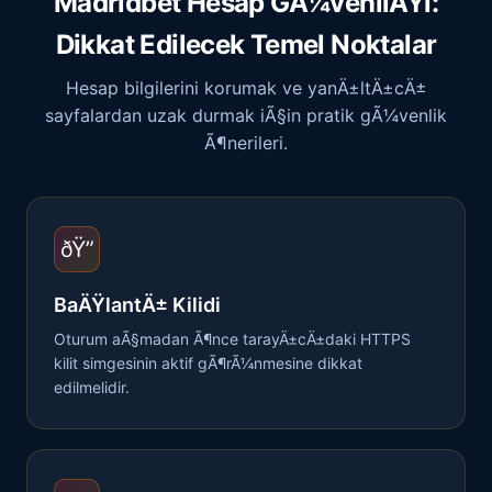
Madridbet Hesap GÃ¼venliÄŸi:
Dikkat Edilecek Temel Noktalar
Hesap bilgilerini korumak ve yanÄ±ltÄ±cÄ±
sayfalardan uzak durmak iÃ§in pratik gÃ¼venlik
Ã¶nerileri.
ðŸ”
BaÄŸlantÄ± Kilidi
Oturum aÃ§madan Ã¶nce tarayÄ±cÄ±daki HTTPS
kilit simgesinin aktif gÃ¶rÃ¼nmesine dikkat
edilmelidir.