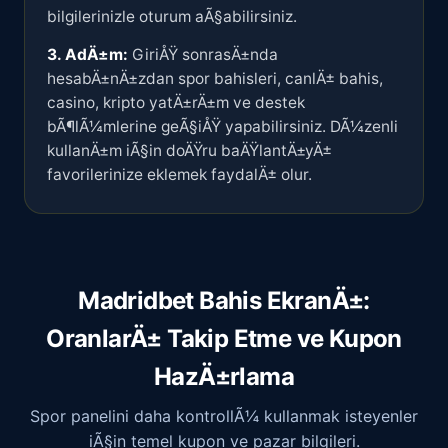
bilgilerinizle oturum aÃ§abilirsiniz.
3. AdÄ±m:
GiriÅŸ sonrasÄ±nda
hesabÄ±nÄ±zdan spor bahisleri, canlÄ± bahis,
casino, kripto yatÄ±rÄ±m ve destek
bÃ¶lÃ¼mlerine geÃ§iÅŸ yapabilirsiniz. DÃ¼zenli
kullanÄ±m iÃ§in doÄŸru baÄŸlantÄ±yÄ±
favorilerinize eklemek faydalÄ± olur.
Madridbet Bahis EkranÄ±:
OranlarÄ± Takip Etme ve Kupon
HazÄ±rlama
Spor panelini daha kontrollÃ¼ kullanmak isteyenler
iÃ§in temel kupon ve pazar bilgileri.