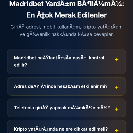
Madridbet YardÄ±m BÃ¶lÃ¼mÃ¼:
En Ã‡ok Merak Edilenler
GiriÅŸ adresi, mobil kullanÄ±m, kripto yatÄ±rÄ±m
ve gÃ¼venlik hakkÄ±nda kÄ±sa cevaplar.
Madridbet baÄŸlantÄ±sÄ± nasÄ±l kontrol
edilir?
Adres deÄŸiÅŸince hesabÄ±m etkilenir mi?
Telefonla giriÅŸ yapmak mÃ¼mkÃ¼n mÃ¼?
Kripto yatÄ±rÄ±mda nelere dikkat edilmeli?