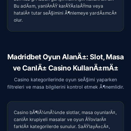
Bu adÄ±m, yanlÄ±ÅŸ karÅŸÄ±laÅŸma veya
hatalÄ± tutar seÃ§imini Ã¶nlemeye yardÄ±mcÄ±
olur.
Madridbet Oyun AlanÄ±: Slot, Masa
ve CanlÄ± Casino KullanÄ±mÄ±
Casino kategorilerinde oyun seÃ§imi yaparken
filtreleri ve masa bilgilerini kontrol etmek Ã¶nemlidir.
Casino bÃ¶lÃ¼mÃ¼nde slotlar, masa oyunlarÄ±,
canlÄ± krupiyeli masalar ve oyun ÅŸovlarÄ±
farklÄ± kategorilerde sunulur. SaÄŸlayÄ±cÄ±,