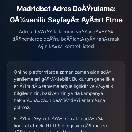
Madridbet Adres DoÄŸrulama:
GÃ¼venilir SayfayÄ± AyÄ±rt Etme
Adres deÄŸiÅŸikliklerinin yaÅŸandÄ±ÄŸÄ±
dÃ¶nemlerde doÄŸru baÄŸlantÄ±yÄ± tanÄ±mak
iÃ§in kÄ±sa kontrol listesi.
Online platformlarda zaman zaman alan adÄ±
yenilemeleri gÃ¶rÃ¼lebilir. Bu durum genellikle
eriÅŸim dÃ¼zenlemeleriyle ilgilidir ve Ã¼yelik
bilgilerinizin, bakiyenizin ya da kampanya
haklarÄ±nÄ±zÄ±n deÄŸiÅŸtiÄŸi anlamÄ±na
gelmez.
BaÄŸlantÄ±ya ulaÅŸÄ±rken alan adÄ±nÄ±
kontrol etmek, HTTPS simgesini gÃ¶rmek ve