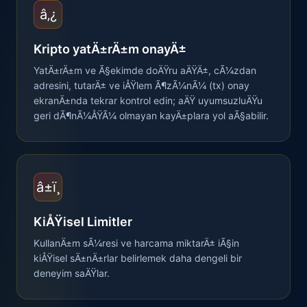
â‚¿
Kripto yatÄ±rÄ±m onayÄ±
YatÄ±rÄ±m ve Ã§ekimde doÄŸru aÄŸÄ±, cÃ¼zdan
adresini, tutarÄ± ve iÅŸlem Ã¶zÃ¼nÃ¼ (tx) onay
ekranÄ±nda tekrar kontrol edin; aÄŸ uyumsuzluÄŸu
geri dÃ¶nÃ¼ÅŸÃ¼ olmayan kayÄ±plara yol aÃ§abilir.
â±ï¸
KiÅŸisel Limitler
KullanÄ±m sÃ¼resi ve harcama miktarÄ± iÃ§in
kiÅŸisel sÄ±nÄ±rlar belirlemek daha dengeli bir
deneyim saÄŸlar.