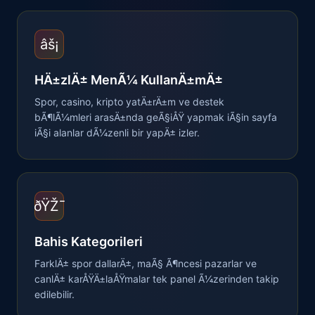
âš¡
HÄ±zlÄ± MenÃ¼ KullanÄ±mÄ±
Spor, casino, kripto yatÄ±rÄ±m ve destek
bÃ¶lÃ¼mleri arasÄ±nda geÃ§iÅŸ yapmak iÃ§in sayfa
iÃ§i alanlar dÃ¼zenli bir yapÄ± izler.
ðŸŽ¯
Bahis Kategorileri
FarklÄ± spor dallarÄ±, maÃ§ Ã¶ncesi pazarlar ve
canlÄ± karÅŸÄ±laÅŸmalar tek panel Ã¼zerinden takip
edilebilir.