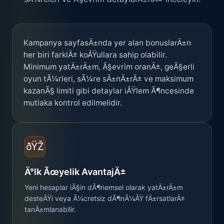
Kampanya sayfasÄ±nda yer alan bonuslarÄ±n
her biri farklÄ± koÅŸullara sahip olabilir.
Minimum yatÄ±rÄ±m, Ã§evrim oranÄ±, geÃ§erli
oyun tÃ¼rleri, sÃ¼re sÄ±nÄ±rÄ± ve maksimum
kazanÃ§ limiti gibi detaylar iÅŸlem Ã¶ncesinde
mutlaka kontrol edilmelidir.
ðŸŽ
Ä°lk Ãœyelik AvantajÄ±
Yeni hesaplar iÃ§in dÃ¶nemsel olarak yatÄ±rÄ±m
desteÄŸi veya Ã¼cretsiz dÃ¶nÃ¼ÅŸ fÄ±rsatlarÄ±
tanÄ±mlanabilir.