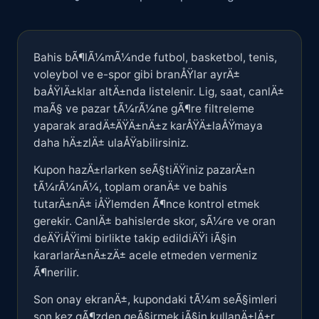
Bahis bÃ¶lÃ¼mÃ¼nde futbol, basketbol, tenis,
voleybol ve e-spor gibi branÅŸlar ayrÄ±
baÅŸlÄ±klar altÄ±nda listelenir. Lig, saat, canlÄ±
maÃ§ ve pazar tÃ¼rÃ¼ne gÃ¶re filtreleme
yaparak aradÄ±ÄŸÄ±nÄ±z karÅŸÄ±laÅŸmaya
daha hÄ±zlÄ± ulaÅŸabilirsiniz.
Kupon hazÄ±rlarken seÃ§tiÄŸiniz pazarÄ±n
tÃ¼rÃ¼nÃ¼, toplam oranÄ± ve bahis
tutarÄ±nÄ± iÅŸlemden Ã¶nce kontrol etmek
gerekir. CanlÄ± bahislerde skor, sÃ¼re ve oran
deÄŸiÅŸimi birlikte takip edildiÄŸi iÃ§in
kararlarÄ±nÄ±zÄ± acele etmeden vermeniz
Ã¶nerilir.
Son onay ekranÄ±, kupondaki tÃ¼m seÃ§imleri
son kez gÃ¶zden geÃ§irmek iÃ§in kullanÄ±lÄ±r.