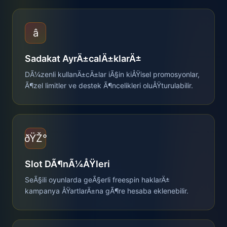
â­
Sadakat AyrÄ±calÄ±klarÄ±
DÃ¼zenli kullanÄ±cÄ±lar iÃ§in kiÅŸisel promosyonlar,
Ã¶zel limitler ve destek Ã¶ncelikleri oluÅŸturulabilir.
ðŸŽ°
Slot DÃ¶nÃ¼ÅŸleri
SeÃ§ili oyunlarda geÃ§erli freespin haklarÄ±
kampanya ÅŸartlarÄ±na gÃ¶re hesaba eklenebilir.