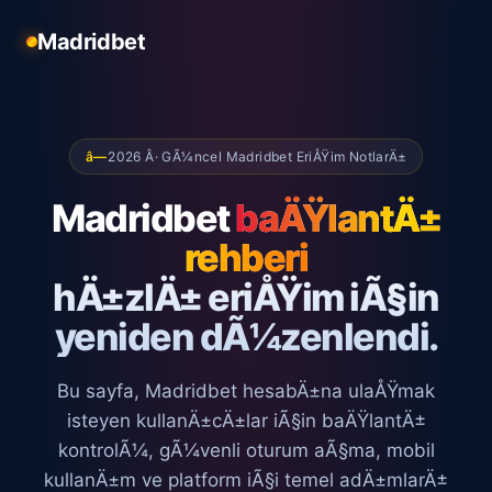
Madridbet
â—
2026 Â· GÃ¼ncel Madridbet EriÅŸim NotlarÄ±
Madridbet
baÄŸlantÄ±
rehberi
hÄ±zlÄ± eriÅŸim iÃ§in
yeniden dÃ¼zenlendi.
Bu sayfa, Madridbet hesabÄ±na ulaÅŸmak
isteyen kullanÄ±cÄ±lar iÃ§in baÄŸlantÄ±
kontrolÃ¼, gÃ¼venli oturum aÃ§ma, mobil
kullanÄ±m ve platform iÃ§i temel adÄ±mlarÄ±