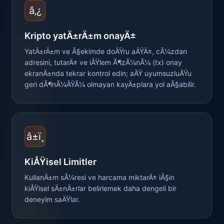
â‚¿
Kripto yatÄ±rÄ±m onayÄ±
YatÄ±rÄ±m ve Ã§ekimde doÄŸru aÄŸÄ±, cÃ¼zdan
adresini, tutarÄ± ve iÅŸlem Ã¶zÃ¼nÃ¼ (tx) onay
ekranÄ±nda tekrar kontrol edin; aÄŸ uyumsuzluÄŸu
geri dÃ¶nÃ¼ÅŸÃ¼ olmayan kayÄ±plara yol aÃ§abilir.
â±ï¸
KiÅŸisel Limitler
KullanÄ±m sÃ¼resi ve harcama miktarÄ± iÃ§in
kiÅŸisel sÄ±nÄ±rlar belirlemek daha dengeli bir
deneyim saÄŸlar.