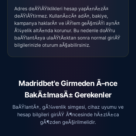
Adres deÄŸiÅŸiklikleri hesap yapÄ±nÄ±zÄ±
deÄŸiÅŸtirmez. KullanÄ±cÄ± adÄ±, bakiye,
kampanya haklarÄ± ve iÅŸlem geÃ§miÅŸi aynÄ±
Ã¼yelik altÄ±nda korunur. Bu nedenle doÄŸru
baÄŸlantÄ±ya ulaÅŸtÄ±ktan sonra normal giriÅŸ
bilgilerinizle oturum aÃ§abilirsiniz.
Madridbet'e Girmeden Ã–nce
BakÄ±lmasÄ± Gerekenler
BaÄŸlantÄ±, gÃ¼venlik simgesi, cihaz uyumu ve
hesap bilgileri giriÅŸ Ã¶ncesinde hÄ±zlÄ±ca
gÃ¶zden geÃ§irilmelidir.