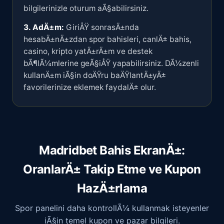
bilgilerinizle oturum aÃ§abilirsiniz.
3. AdÄ±m:
GiriÅŸ sonrasÄ±nda
hesabÄ±nÄ±zdan spor bahisleri, canlÄ± bahis,
casino, kripto yatÄ±rÄ±m ve destek
bÃ¶lÃ¼mlerine geÃ§iÅŸ yapabilirsiniz. DÃ¼zenli
kullanÄ±m iÃ§in doÄŸru baÄŸlantÄ±yÄ±
favorilerinize eklemek faydalÄ± olur.
Madridbet Bahis EkranÄ±:
OranlarÄ± Takip Etme ve Kupon
HazÄ±rlama
Spor panelini daha kontrollÃ¼ kullanmak isteyenler
iÃ§in temel kupon ve pazar bilgileri.