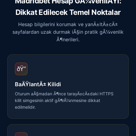
Madridbet Hesap GÃ¼venliÄŸi:
Dikkat Edilecek Temel Noktalar
Hesap bilgilerini korumak ve yanÄ±ltÄ±cÄ±
sayfalardan uzak durmak iÃ§in pratik gÃ¼venlik
Ã¶nerileri.
ðŸ”
BaÄŸlantÄ± Kilidi
Oturum aÃ§madan Ã¶nce tarayÄ±cÄ±daki HTTPS
kilit simgesinin aktif gÃ¶rÃ¼nmesine dikkat
edilmelidir.