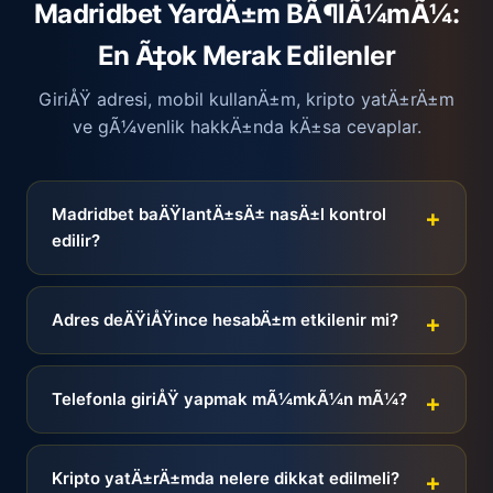
Madridbet YardÄ±m BÃ¶lÃ¼mÃ¼:
En Ã‡ok Merak Edilenler
GiriÅŸ adresi, mobil kullanÄ±m, kripto yatÄ±rÄ±m
ve gÃ¼venlik hakkÄ±nda kÄ±sa cevaplar.
Madridbet baÄŸlantÄ±sÄ± nasÄ±l kontrol
edilir?
Adres deÄŸiÅŸince hesabÄ±m etkilenir mi?
Telefonla giriÅŸ yapmak mÃ¼mkÃ¼n mÃ¼?
Kripto yatÄ±rÄ±mda nelere dikkat edilmeli?