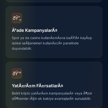
ðŸ”„
Ä°ade KampanyalarÄ±
Spor ya da casino kullanÄ±mÄ±na baÄŸlÄ± kayÄ±p
iadesi seÃ§enekleri kullanÄ±cÄ± panelinde
duyurulabilir.
ðŸ’°
YatÄ±rÄ±m FÄ±rsatlarÄ±
Belirli kripto yatÄ±rÄ±m kampanyalarÄ± veya Ã¶zel
dÃ¶nemler iÃ§in ek bakiye avantajlarÄ± sunulabilir.