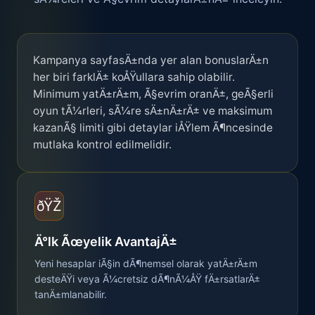
Kampanya sayfasÄ±nda yer alan bonuslarÄ±n
her biri farklÄ± koÅŸullara sahip olabilir.
Minimum yatÄ±rÄ±m, Ã§evrim oranÄ±, geÃ§erli
oyun tÃ¼rleri, sÃ¼re sÄ±nÄ±rÄ± ve maksimum
kazanÃ§ limiti gibi detaylar iÅŸlem Ã¶ncesinde
mutlaka kontrol edilmelidir.
ðŸŽ
Ä°lk Ãœyelik AvantajÄ±
Yeni hesaplar iÃ§in dÃ¶nemsel olarak yatÄ±rÄ±m
desteÄŸi veya Ã¼cretsiz dÃ¶nÃ¼ÅŸ fÄ±rsatlarÄ±
tanÄ±mlanabilir.