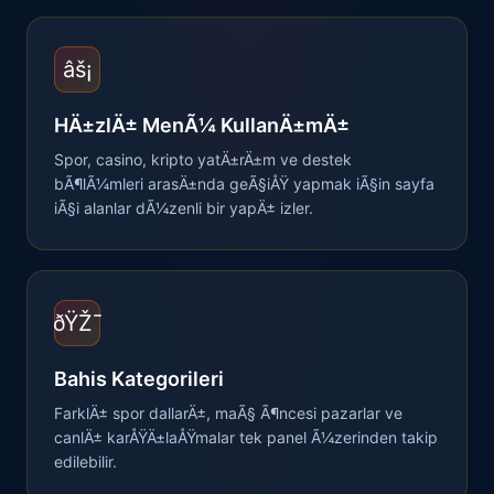
âš¡
HÄ±zlÄ± MenÃ¼ KullanÄ±mÄ±
Spor, casino, kripto yatÄ±rÄ±m ve destek
bÃ¶lÃ¼mleri arasÄ±nda geÃ§iÅŸ yapmak iÃ§in sayfa
iÃ§i alanlar dÃ¼zenli bir yapÄ± izler.
ðŸŽ¯
Bahis Kategorileri
FarklÄ± spor dallarÄ±, maÃ§ Ã¶ncesi pazarlar ve
canlÄ± karÅŸÄ±laÅŸmalar tek panel Ã¼zerinden takip
edilebilir.