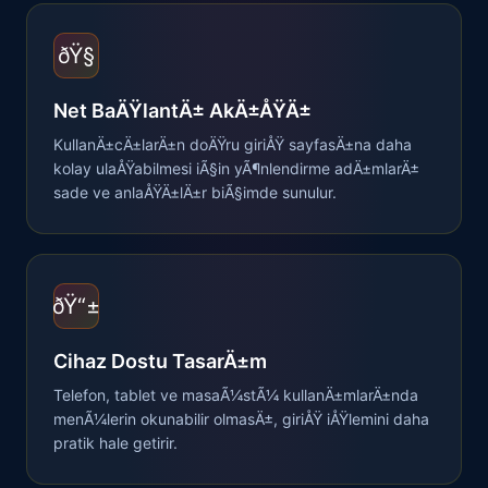
ðŸ§­
Net BaÄŸlantÄ± AkÄ±ÅŸÄ±
KullanÄ±cÄ±larÄ±n doÄŸru giriÅŸ sayfasÄ±na daha
kolay ulaÅŸabilmesi iÃ§in yÃ¶nlendirme adÄ±mlarÄ±
sade ve anlaÅŸÄ±lÄ±r biÃ§imde sunulur.
ðŸ“±
Cihaz Dostu TasarÄ±m
Telefon, tablet ve masaÃ¼stÃ¼ kullanÄ±mlarÄ±nda
menÃ¼lerin okunabilir olmasÄ±, giriÅŸ iÅŸlemini daha
pratik hale getirir.