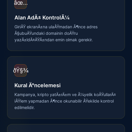
âœ…
Alan AdÄ± KontrolÃ¼
GiriÅŸ ekranÄ±na ulaÅŸmadan Ã¶nce adres
Ã§ubuÄŸundaki domainin doÄŸru
yazÄ±ldÄ±ÄŸÄ±ndan emin olmak gerekir.
ðŸ§¾
Kural Ä°ncelemesi
Kampanya, kripto yatÄ±rÄ±m ve Ã¼yelik koÅŸullarÄ±
iÅŸlem yapmadan Ã¶nce okunabilir ÅŸekilde kontrol
edilmelidir.