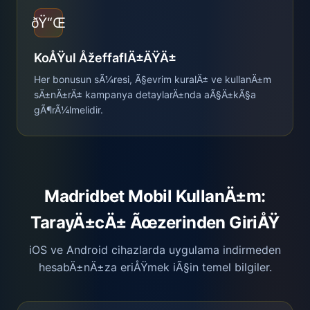
ðŸ“Œ
KoÅŸul ÅžeffaflÄ±ÄŸÄ±
Her bonusun sÃ¼resi, Ã§evrim kuralÄ± ve kullanÄ±m
sÄ±nÄ±rÄ± kampanya detaylarÄ±nda aÃ§Ä±kÃ§a
gÃ¶rÃ¼lmelidir.
Madridbet Mobil KullanÄ±m:
TarayÄ±cÄ± Ãœzerinden GiriÅŸ
iOS ve Android cihazlarda uygulama indirmeden
hesabÄ±nÄ±za eriÅŸmek iÃ§in temel bilgiler.