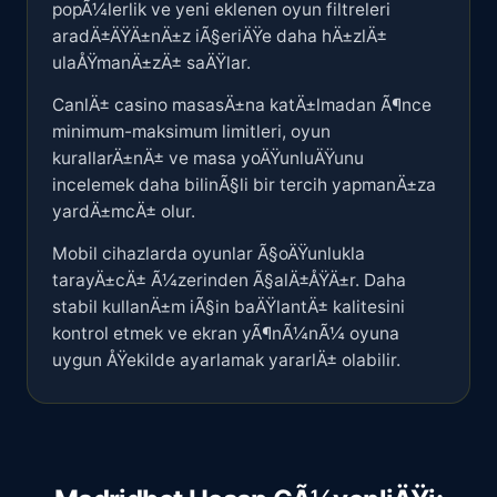
popÃ¼lerlik ve yeni eklenen oyun filtreleri
aradÄ±ÄŸÄ±nÄ±z iÃ§eriÄŸe daha hÄ±zlÄ±
ulaÅŸmanÄ±zÄ± saÄŸlar.
CanlÄ± casino masasÄ±na katÄ±lmadan Ã¶nce
minimum-maksimum limitleri, oyun
kurallarÄ±nÄ± ve masa yoÄŸunluÄŸunu
incelemek daha bilinÃ§li bir tercih yapmanÄ±za
yardÄ±mcÄ± olur.
Mobil cihazlarda oyunlar Ã§oÄŸunlukla
tarayÄ±cÄ± Ã¼zerinden Ã§alÄ±ÅŸÄ±r. Daha
stabil kullanÄ±m iÃ§in baÄŸlantÄ± kalitesini
kontrol etmek ve ekran yÃ¶nÃ¼nÃ¼ oyuna
uygun ÅŸekilde ayarlamak yararlÄ± olabilir.