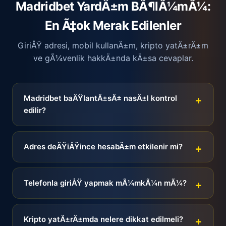
Madridbet YardÄ±m BÃ¶lÃ¼mÃ¼:
En Ã‡ok Merak Edilenler
GiriÅŸ adresi, mobil kullanÄ±m, kripto yatÄ±rÄ±m
ve gÃ¼venlik hakkÄ±nda kÄ±sa cevaplar.
Madridbet baÄŸlantÄ±sÄ± nasÄ±l kontrol
edilir?
Adres deÄŸiÅŸince hesabÄ±m etkilenir mi?
Telefonla giriÅŸ yapmak mÃ¼mkÃ¼n mÃ¼?
Kripto yatÄ±rÄ±mda nelere dikkat edilmeli?