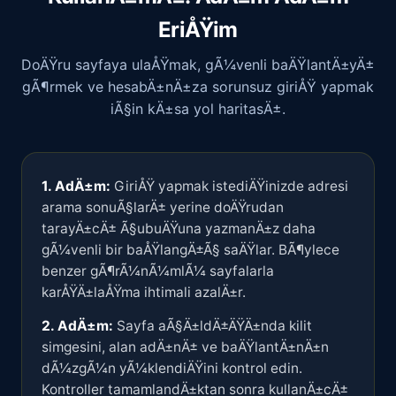
EriÅŸim
DoÄŸru sayfaya ulaÅŸmak, gÃ¼venli baÄŸlantÄ±yÄ±
gÃ¶rmek ve hesabÄ±nÄ±za sorunsuz giriÅŸ yapmak
iÃ§in kÄ±sa yol haritasÄ±.
1. AdÄ±m:
GiriÅŸ yapmak istediÄŸinizde adresi
arama sonuÃ§larÄ± yerine doÄŸrudan
tarayÄ±cÄ± Ã§ubuÄŸuna yazmanÄ±z daha
gÃ¼venli bir baÅŸlangÄ±Ã§ saÄŸlar. BÃ¶ylece
benzer gÃ¶rÃ¼nÃ¼mlÃ¼ sayfalarla
karÅŸÄ±laÅŸma ihtimali azalÄ±r.
2. AdÄ±m:
Sayfa aÃ§Ä±ldÄ±ÄŸÄ±nda kilit
simgesini, alan adÄ±nÄ± ve baÄŸlantÄ±nÄ±n
dÃ¼zgÃ¼n yÃ¼klendiÄŸini kontrol edin.
Kontroller tamamlandÄ±ktan sonra kullanÄ±cÄ±