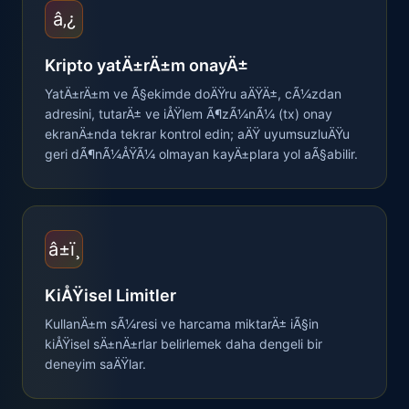
â‚¿
Kripto yatÄ±rÄ±m onayÄ±
YatÄ±rÄ±m ve Ã§ekimde doÄŸru aÄŸÄ±, cÃ¼zdan
adresini, tutarÄ± ve iÅŸlem Ã¶zÃ¼nÃ¼ (tx) onay
ekranÄ±nda tekrar kontrol edin; aÄŸ uyumsuzluÄŸu
geri dÃ¶nÃ¼ÅŸÃ¼ olmayan kayÄ±plara yol aÃ§abilir.
â±ï¸
KiÅŸisel Limitler
KullanÄ±m sÃ¼resi ve harcama miktarÄ± iÃ§in
kiÅŸisel sÄ±nÄ±rlar belirlemek daha dengeli bir
deneyim saÄŸlar.