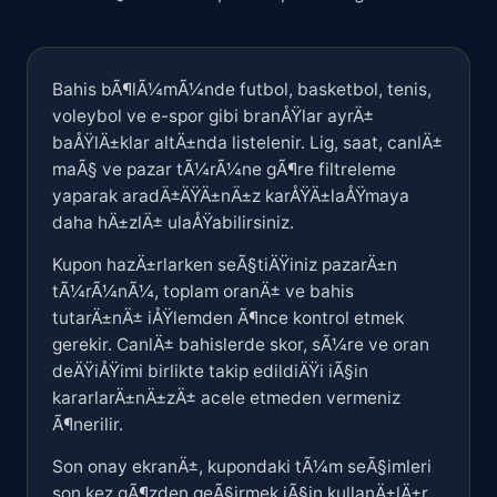
Bahis bÃ¶lÃ¼mÃ¼nde futbol, basketbol, tenis,
voleybol ve e-spor gibi branÅŸlar ayrÄ±
baÅŸlÄ±klar altÄ±nda listelenir. Lig, saat, canlÄ±
maÃ§ ve pazar tÃ¼rÃ¼ne gÃ¶re filtreleme
yaparak aradÄ±ÄŸÄ±nÄ±z karÅŸÄ±laÅŸmaya
daha hÄ±zlÄ± ulaÅŸabilirsiniz.
Kupon hazÄ±rlarken seÃ§tiÄŸiniz pazarÄ±n
tÃ¼rÃ¼nÃ¼, toplam oranÄ± ve bahis
tutarÄ±nÄ± iÅŸlemden Ã¶nce kontrol etmek
gerekir. CanlÄ± bahislerde skor, sÃ¼re ve oran
deÄŸiÅŸimi birlikte takip edildiÄŸi iÃ§in
kararlarÄ±nÄ±zÄ± acele etmeden vermeniz
Ã¶nerilir.
Son onay ekranÄ±, kupondaki tÃ¼m seÃ§imleri
son kez gÃ¶zden geÃ§irmek iÃ§in kullanÄ±lÄ±r.