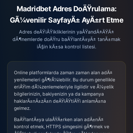
Madridbet Adres DoÄŸrulama:
GÃ¼venilir SayfayÄ± AyÄ±rt Etme
Adres deÄŸiÅŸikliklerinin yaÅŸandÄ±ÄŸÄ±
dÃ¶nemlerde doÄŸru baÄŸlantÄ±yÄ± tanÄ±mak
iÃ§in kÄ±sa kontrol listesi.
Online platformlarda zaman zaman alan adÄ±
yenilemeleri gÃ¶rÃ¼lebilir. Bu durum genellikle
eriÅŸim dÃ¼zenlemeleriyle ilgilidir ve Ã¼yelik
bilgilerinizin, bakiyenizin ya da kampanya
haklarÄ±nÄ±zÄ±n deÄŸiÅŸtiÄŸi anlamÄ±na
gelmez.
BaÄŸlantÄ±ya ulaÅŸÄ±rken alan adÄ±nÄ±
kontrol etmek, HTTPS simgesini gÃ¶rmek ve