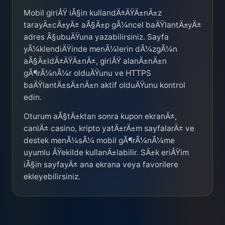
Mobil giriÅŸ iÃ§in kullandÄ±ÄŸÄ±nÄ±z
tarayÄ±cÄ±yÄ± aÃ§Ä±p gÃ¼ncel baÄŸlantÄ±yÄ±
adres Ã§ubuÄŸuna yazabilirsiniz. Sayfa
yÃ¼klendiÄŸinde menÃ¼lerin dÃ¼zgÃ¼n
aÃ§Ä±ldÄ±ÄŸÄ±nÄ±, giriÅŸ alanÄ±nÄ±n
gÃ¶rÃ¼nÃ¼r olduÄŸunu ve HTTPS
baÄŸlantÄ±sÄ±nÄ±n aktif olduÄŸunu kontrol
edin.
Oturum aÃ§tÄ±ktan sonra kupon ekranÄ±,
canlÄ± casino, kripto yatÄ±rÄ±m sayfalarÄ± ve
destek menÃ¼sÃ¼ mobil gÃ¶rÃ¼nÃ¼me
uyumlu ÅŸekilde kullanÄ±labilir. SÄ±k eriÅŸim
iÃ§in sayfayÄ± ana ekrana veya favorilere
ekleyebilirsiniz.