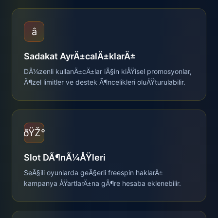
â­
Sadakat AyrÄ±calÄ±klarÄ±
DÃ¼zenli kullanÄ±cÄ±lar iÃ§in kiÅŸisel promosyonlar,
Ã¶zel limitler ve destek Ã¶ncelikleri oluÅŸturulabilir.
ðŸŽ°
Slot DÃ¶nÃ¼ÅŸleri
SeÃ§ili oyunlarda geÃ§erli freespin haklarÄ±
kampanya ÅŸartlarÄ±na gÃ¶re hesaba eklenebilir.