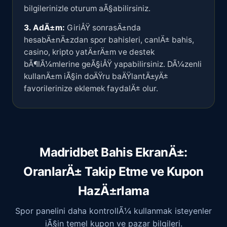
bilgilerinizle oturum aÃ§abilirsiniz.
3. AdÄ±m:
GiriÅŸ sonrasÄ±nda
hesabÄ±nÄ±zdan spor bahisleri, canlÄ± bahis,
casino, kripto yatÄ±rÄ±m ve destek
bÃ¶lÃ¼mlerine geÃ§iÅŸ yapabilirsiniz. DÃ¼zenli
kullanÄ±m iÃ§in doÄŸru baÄŸlantÄ±yÄ±
favorilerinize eklemek faydalÄ± olur.
Madridbet Bahis EkranÄ±:
OranlarÄ± Takip Etme ve Kupon
HazÄ±rlama
Spor panelini daha kontrollÃ¼ kullanmak isteyenler
iÃ§in temel kupon ve pazar bilgileri.