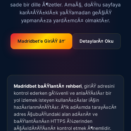
sade bir dille Ã¶zetler. AmaÃ§, doÄŸru sayfaya
karÄ±ÅŸÄ±klÄ±k yaÅŸamadan geÃ§iÅŸ
yapmanÄ±za yardÄ±mcÄ± olmaktÄ±r.
Madridbet'e GiriÅŸ â†’
DetaylarÄ± Oku
Madridbet baÄŸlantÄ± rehberi
, giriÅŸ adresini
kontrol ederken gÃ¼venli ve anlaÅŸÄ±lÄ±r bir
yol izlemek isteyen kullanÄ±cÄ±lar iÃ§in
hazÄ±rlanmÄ±ÅŸtÄ±r. Ä°lk adÄ±mda tarayÄ±cÄ±
adres Ã§ubuÄŸundaki alan adÄ±nÄ± ve
baÄŸlantÄ±nÄ±n HTTPS Ã¼zerinden
aÃ§Ä±ldÄ±ÄŸÄ±nÄ± kontrol etmek Ã¶nemlidir.