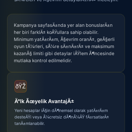
Kampanya sayfasÄ±nda yer alan bonuslarÄ±n
her biri farklÄ± koÅŸullara sahip olabilir.
Minimum yatÄ±rÄ±m, Ã§evrim oranÄ±, geÃ§erli
oyun tÃ¼rleri, sÃ¼re sÄ±nÄ±rÄ± ve maksimum
kazanÃ§ limiti gibi detaylar iÅŸlem Ã¶ncesinde
mutlaka kontrol edilmelidir.
ðŸŽ
Ä°lk Ãœyelik AvantajÄ±
Yeni hesaplar iÃ§in dÃ¶nemsel olarak yatÄ±rÄ±m
desteÄŸi veya Ã¼cretsiz dÃ¶nÃ¼ÅŸ fÄ±rsatlarÄ±
tanÄ±mlanabilir.