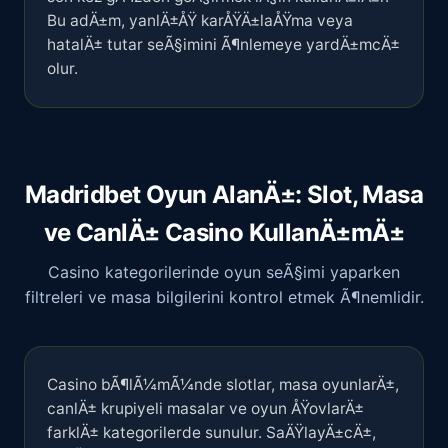
Bu adÄ±m, yanlÄ±ÅŸ karÅŸÄ±laÅŸma veya
hatalÄ± tutar seÃ§imini Ã¶nlemeye yardÄ±mcÄ±
olur.
Madridbet Oyun AlanÄ±: Slot, Masa
ve CanlÄ± Casino KullanÄ±mÄ±
Casino kategorilerinde oyun seÃ§imi yaparken
filtreleri ve masa bilgilerini kontrol etmek Ã¶nemlidir.
Casino bÃ¶lÃ¼mÃ¼nde slotlar, masa oyunlarÄ±,
canlÄ± krupiyeli masalar ve oyun ÅŸovlarÄ±
farklÄ± kategorilerde sunulur. SaÄŸlayÄ±cÄ±,