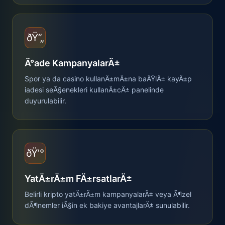
ðŸ”„
Ä°ade KampanyalarÄ±
Spor ya da casino kullanÄ±mÄ±na baÄŸlÄ± kayÄ±p
iadesi seÃ§enekleri kullanÄ±cÄ± panelinde
duyurulabilir.
ðŸ’°
YatÄ±rÄ±m FÄ±rsatlarÄ±
Belirli kripto yatÄ±rÄ±m kampanyalarÄ± veya Ã¶zel
dÃ¶nemler iÃ§in ek bakiye avantajlarÄ± sunulabilir.