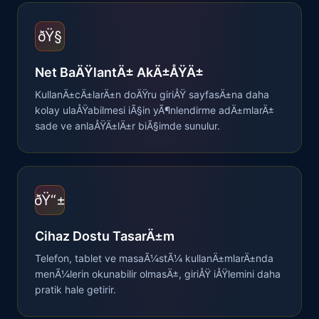
ðŸ§­
Net BaÄŸlantÄ± AkÄ±ÅŸÄ±
KullanÄ±cÄ±larÄ±n doÄŸru giriÅŸ sayfasÄ±na daha
kolay ulaÅŸabilmesi iÃ§in yÃ¶nlendirme adÄ±mlarÄ±
sade ve anlaÅŸÄ±lÄ±r biÃ§imde sunulur.
ðŸ“±
Cihaz Dostu TasarÄ±m
Telefon, tablet ve masaÃ¼stÃ¼ kullanÄ±mlarÄ±nda
menÃ¼lerin okunabilir olmasÄ±, giriÅŸ iÅŸlemini daha
pratik hale getirir.