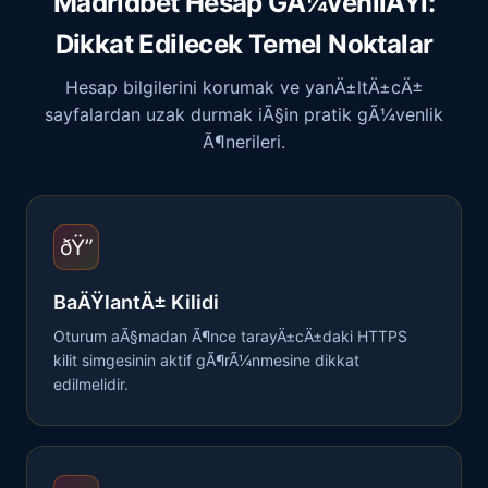
Madridbet Hesap GÃ¼venliÄŸi:
Dikkat Edilecek Temel Noktalar
Hesap bilgilerini korumak ve yanÄ±ltÄ±cÄ±
sayfalardan uzak durmak iÃ§in pratik gÃ¼venlik
Ã¶nerileri.
ðŸ”
BaÄŸlantÄ± Kilidi
Oturum aÃ§madan Ã¶nce tarayÄ±cÄ±daki HTTPS
kilit simgesinin aktif gÃ¶rÃ¼nmesine dikkat
edilmelidir.