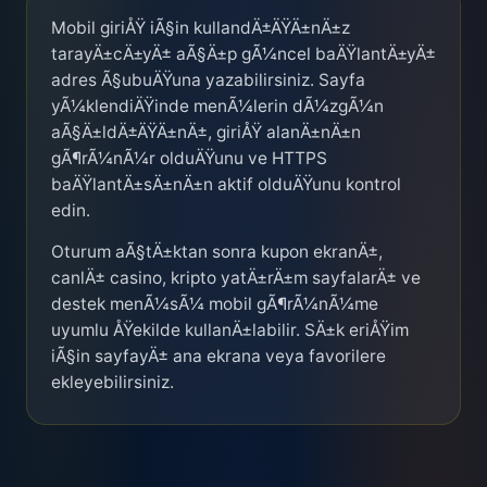
Mobil giriÅŸ iÃ§in kullandÄ±ÄŸÄ±nÄ±z
tarayÄ±cÄ±yÄ± aÃ§Ä±p gÃ¼ncel baÄŸlantÄ±yÄ±
adres Ã§ubuÄŸuna yazabilirsiniz. Sayfa
yÃ¼klendiÄŸinde menÃ¼lerin dÃ¼zgÃ¼n
aÃ§Ä±ldÄ±ÄŸÄ±nÄ±, giriÅŸ alanÄ±nÄ±n
gÃ¶rÃ¼nÃ¼r olduÄŸunu ve HTTPS
baÄŸlantÄ±sÄ±nÄ±n aktif olduÄŸunu kontrol
edin.
Oturum aÃ§tÄ±ktan sonra kupon ekranÄ±,
canlÄ± casino, kripto yatÄ±rÄ±m sayfalarÄ± ve
destek menÃ¼sÃ¼ mobil gÃ¶rÃ¼nÃ¼me
uyumlu ÅŸekilde kullanÄ±labilir. SÄ±k eriÅŸim
iÃ§in sayfayÄ± ana ekrana veya favorilere
ekleyebilirsiniz.