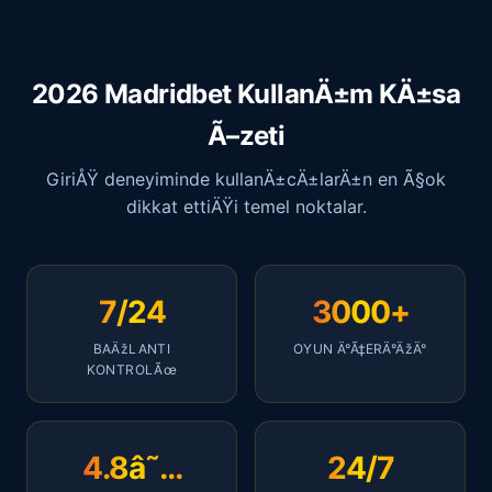
2026 Madridbet KullanÄ±m KÄ±sa
Ã–zeti
GiriÅŸ deneyiminde kullanÄ±cÄ±larÄ±n en Ã§ok
dikkat ettiÄŸi temel noktalar.
7/24
3000+
BAÄžLANTI
OYUN Ä°Ã‡ERÄ°ÄžÄ°
KONTROLÃœ
4.8â˜…
24/7