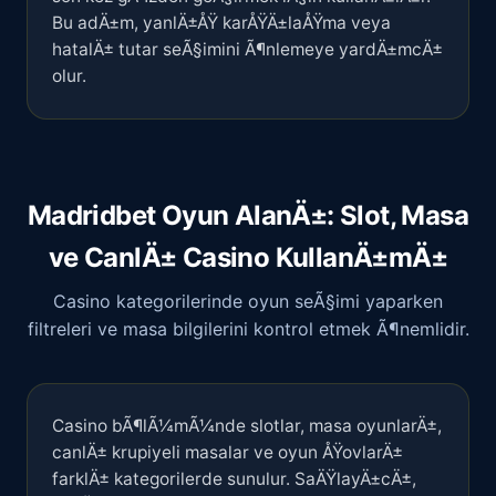
Bu adÄ±m, yanlÄ±ÅŸ karÅŸÄ±laÅŸma veya
hatalÄ± tutar seÃ§imini Ã¶nlemeye yardÄ±mcÄ±
olur.
Madridbet Oyun AlanÄ±: Slot, Masa
ve CanlÄ± Casino KullanÄ±mÄ±
Casino kategorilerinde oyun seÃ§imi yaparken
filtreleri ve masa bilgilerini kontrol etmek Ã¶nemlidir.
Casino bÃ¶lÃ¼mÃ¼nde slotlar, masa oyunlarÄ±,
canlÄ± krupiyeli masalar ve oyun ÅŸovlarÄ±
farklÄ± kategorilerde sunulur. SaÄŸlayÄ±cÄ±,