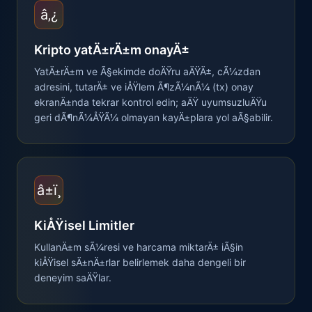
â‚¿
Kripto yatÄ±rÄ±m onayÄ±
YatÄ±rÄ±m ve Ã§ekimde doÄŸru aÄŸÄ±, cÃ¼zdan
adresini, tutarÄ± ve iÅŸlem Ã¶zÃ¼nÃ¼ (tx) onay
ekranÄ±nda tekrar kontrol edin; aÄŸ uyumsuzluÄŸu
geri dÃ¶nÃ¼ÅŸÃ¼ olmayan kayÄ±plara yol aÃ§abilir.
â±ï¸
KiÅŸisel Limitler
KullanÄ±m sÃ¼resi ve harcama miktarÄ± iÃ§in
kiÅŸisel sÄ±nÄ±rlar belirlemek daha dengeli bir
deneyim saÄŸlar.