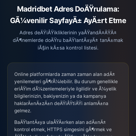
Madridbet Adres DoÄŸrulama:
GÃ¼venilir SayfayÄ± AyÄ±rt Etme
Adres deÄŸiÅŸikliklerinin yaÅŸandÄ±ÄŸÄ±
dÃ¶nemlerde doÄŸru baÄŸlantÄ±yÄ± tanÄ±mak
iÃ§in kÄ±sa kontrol listesi.
Online platformlarda zaman zaman alan adÄ±
yenilemeleri gÃ¶rÃ¼lebilir. Bu durum genellikle
eriÅŸim dÃ¼zenlemeleriyle ilgilidir ve Ã¼yelik
bilgilerinizin, bakiyenizin ya da kampanya
haklarÄ±nÄ±zÄ±n deÄŸiÅŸtiÄŸi anlamÄ±na
gelmez.
BaÄŸlantÄ±ya ulaÅŸÄ±rken alan adÄ±nÄ±
kontrol etmek, HTTPS simgesini gÃ¶rmek ve