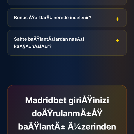
Bonus ÅŸartlarÄ± nerede incelenir?
Sahte baÄŸlantÄ±lardan nasÄ±l
kaÃ§Ä±nÄ±lÄ±r?
Madridbet giriÅŸinizi
doÄŸrulanmÄ±ÅŸ
baÄŸlantÄ± Ã¼zerinden