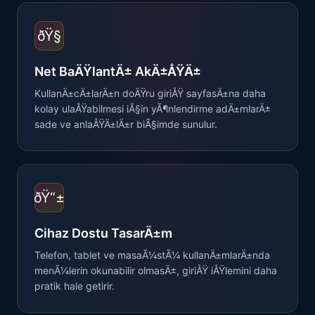
ðŸ§­
Net BaÄŸlantÄ± AkÄ±ÅŸÄ±
KullanÄ±cÄ±larÄ±n doÄŸru giriÅŸ sayfasÄ±na daha
kolay ulaÅŸabilmesi iÃ§in yÃ¶nlendirme adÄ±mlarÄ±
sade ve anlaÅŸÄ±lÄ±r biÃ§imde sunulur.
ðŸ“±
Cihaz Dostu TasarÄ±m
Telefon, tablet ve masaÃ¼stÃ¼ kullanÄ±mlarÄ±nda
menÃ¼lerin okunabilir olmasÄ±, giriÅŸ iÅŸlemini daha
pratik hale getirir.