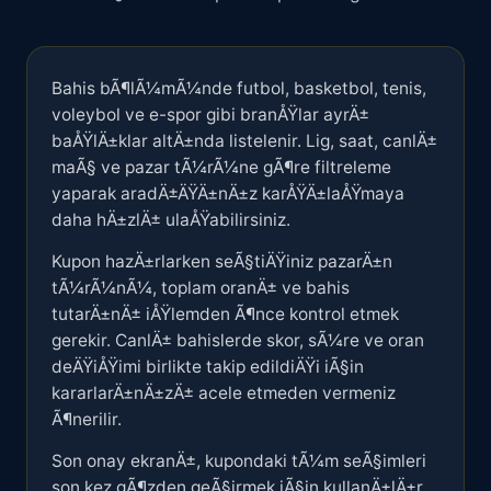
Bahis bÃ¶lÃ¼mÃ¼nde futbol, basketbol, tenis,
voleybol ve e-spor gibi branÅŸlar ayrÄ±
baÅŸlÄ±klar altÄ±nda listelenir. Lig, saat, canlÄ±
maÃ§ ve pazar tÃ¼rÃ¼ne gÃ¶re filtreleme
yaparak aradÄ±ÄŸÄ±nÄ±z karÅŸÄ±laÅŸmaya
daha hÄ±zlÄ± ulaÅŸabilirsiniz.
Kupon hazÄ±rlarken seÃ§tiÄŸiniz pazarÄ±n
tÃ¼rÃ¼nÃ¼, toplam oranÄ± ve bahis
tutarÄ±nÄ± iÅŸlemden Ã¶nce kontrol etmek
gerekir. CanlÄ± bahislerde skor, sÃ¼re ve oran
deÄŸiÅŸimi birlikte takip edildiÄŸi iÃ§in
kararlarÄ±nÄ±zÄ± acele etmeden vermeniz
Ã¶nerilir.
Son onay ekranÄ±, kupondaki tÃ¼m seÃ§imleri
son kez gÃ¶zden geÃ§irmek iÃ§in kullanÄ±lÄ±r.