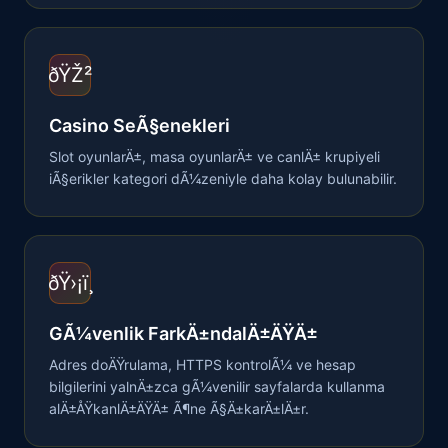
ðŸŽ²
Casino SeÃ§enekleri
Slot oyunlarÄ±, masa oyunlarÄ± ve canlÄ± krupiyeli
iÃ§erikler kategori dÃ¼zeniyle daha kolay bulunabilir.
ðŸ›¡ï¸
GÃ¼venlik FarkÄ±ndalÄ±ÄŸÄ±
Adres doÄŸrulama, HTTPS kontrolÃ¼ ve hesap
bilgilerini yalnÄ±zca gÃ¼venilir sayfalarda kullanma
alÄ±ÅŸkanlÄ±ÄŸÄ± Ã¶ne Ã§Ä±karÄ±lÄ±r.