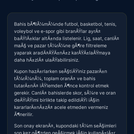
Bahis bÃ¶lÃ¼mÃ¼nde futbol, basketbol, tenis,
voleybol ve e-spor gibi branÅŸlar ayrÄ±
baÅŸlÄ±klar altÄ±nda listelenir. Lig, saat, canlÄ±
maÃ§ ve pazar tÃ¼rÃ¼ne gÃ¶re filtreleme
yaparak aradÄ±ÄŸÄ±nÄ±z karÅŸÄ±laÅŸmaya
daha hÄ±zlÄ± ulaÅŸabilirsiniz.
Kupon hazÄ±rlarken seÃ§tiÄŸiniz pazarÄ±n
tÃ¼rÃ¼nÃ¼, toplam oranÄ± ve bahis
tutarÄ±nÄ± iÅŸlemden Ã¶nce kontrol etmek
gerekir. CanlÄ± bahislerde skor, sÃ¼re ve oran
deÄŸiÅŸimi birlikte takip edildiÄŸi iÃ§in
kararlarÄ±nÄ±zÄ± acele etmeden vermeniz
Ã¶nerilir.
Son onay ekranÄ±, kupondaki tÃ¼m seÃ§imleri
son kez gÃ¶zden geÃ§irmek iÃ§in kullanÄ±lÄ±r.