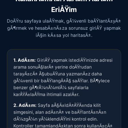
EriÅŸim
DoÄŸru sayfaya ulaÅŸmak, gÃ¼venli baÄŸlantÄ±yÄ±
gÃ¶rmek ve hesabÄ±nÄ±za sorunsuz giriÅŸ yapmak
iÃ§in kÄ±sa yol haritasÄ±.
1. AdÄ±m:
GiriÅŸ yapmak istediÄŸinizde adresi
arama sonuÃ§larÄ± yerine doÄŸrudan
tarayÄ±cÄ± Ã§ubuÄŸuna yazmanÄ±z daha
gÃ¼venli bir baÅŸlangÄ±Ã§ saÄŸlar. BÃ¶ylece
benzer gÃ¶rÃ¼nÃ¼mlÃ¼ sayfalarla
karÅŸÄ±laÅŸma ihtimali azalÄ±r.
2. AdÄ±m:
Sayfa aÃ§Ä±ldÄ±ÄŸÄ±nda kilit
simgesini, alan adÄ±nÄ± ve baÄŸlantÄ±nÄ±n
dÃ¼zgÃ¼n yÃ¼klendiÄŸini kontrol edin.
Kontroller tamamlandÄ±ktan sonra kullanÄ±cÄ±