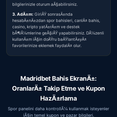
bilgilerinizle oturum aÃ§abilirsiniz.
3. AdÄ±m:
GiriÅŸ sonrasÄ±nda
hesabÄ±nÄ±zdan spor bahisleri, canlÄ± bahis,
casino, kripto yatÄ±rÄ±m ve destek
bÃ¶lÃ¼mlerine geÃ§iÅŸ yapabilirsiniz. DÃ¼zenli
kullanÄ±m iÃ§in doÄŸru baÄŸlantÄ±yÄ±
favorilerinize eklemek faydalÄ± olur.
Madridbet Bahis EkranÄ±:
OranlarÄ± Takip Etme ve Kupon
HazÄ±rlama
Spor panelini daha kontrollÃ¼ kullanmak isteyenler
iÃ§in temel kupon ve pazar bilgileri.