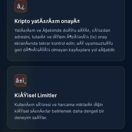
â‚¿
Kripto yatÄ±rÄ±m onayÄ±
YatÄ±rÄ±m ve Ã§ekimde doÄŸru aÄŸÄ±, cÃ¼zdan
adresini, tutarÄ± ve iÅŸlem Ã¶zÃ¼nÃ¼ (tx) onay
ekranÄ±nda tekrar kontrol edin; aÄŸ uyumsuzluÄŸu
geri dÃ¶nÃ¼ÅŸÃ¼ olmayan kayÄ±plara yol aÃ§abilir.
â±ï¸
KiÅŸisel Limitler
KullanÄ±m sÃ¼resi ve harcama miktarÄ± iÃ§in
kiÅŸisel sÄ±nÄ±rlar belirlemek daha dengeli bir
deneyim saÄŸlar.