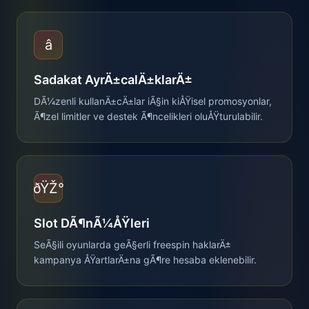
â­
Sadakat AyrÄ±calÄ±klarÄ±
DÃ¼zenli kullanÄ±cÄ±lar iÃ§in kiÅŸisel promosyonlar,
Ã¶zel limitler ve destek Ã¶ncelikleri oluÅŸturulabilir.
ðŸŽ°
Slot DÃ¶nÃ¼ÅŸleri
SeÃ§ili oyunlarda geÃ§erli freespin haklarÄ±
kampanya ÅŸartlarÄ±na gÃ¶re hesaba eklenebilir.