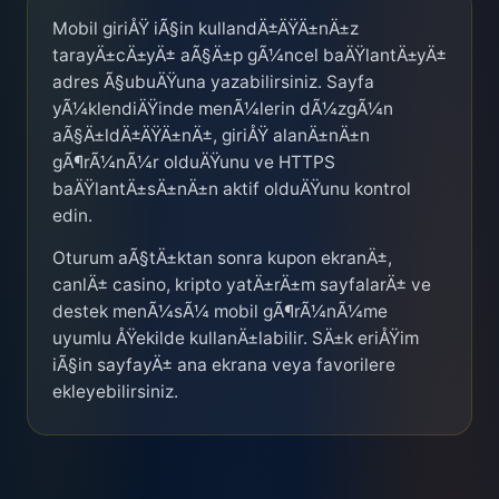
Mobil giriÅŸ iÃ§in kullandÄ±ÄŸÄ±nÄ±z
tarayÄ±cÄ±yÄ± aÃ§Ä±p gÃ¼ncel baÄŸlantÄ±yÄ±
adres Ã§ubuÄŸuna yazabilirsiniz. Sayfa
yÃ¼klendiÄŸinde menÃ¼lerin dÃ¼zgÃ¼n
aÃ§Ä±ldÄ±ÄŸÄ±nÄ±, giriÅŸ alanÄ±nÄ±n
gÃ¶rÃ¼nÃ¼r olduÄŸunu ve HTTPS
baÄŸlantÄ±sÄ±nÄ±n aktif olduÄŸunu kontrol
edin.
Oturum aÃ§tÄ±ktan sonra kupon ekranÄ±,
canlÄ± casino, kripto yatÄ±rÄ±m sayfalarÄ± ve
destek menÃ¼sÃ¼ mobil gÃ¶rÃ¼nÃ¼me
uyumlu ÅŸekilde kullanÄ±labilir. SÄ±k eriÅŸim
iÃ§in sayfayÄ± ana ekrana veya favorilere
ekleyebilirsiniz.