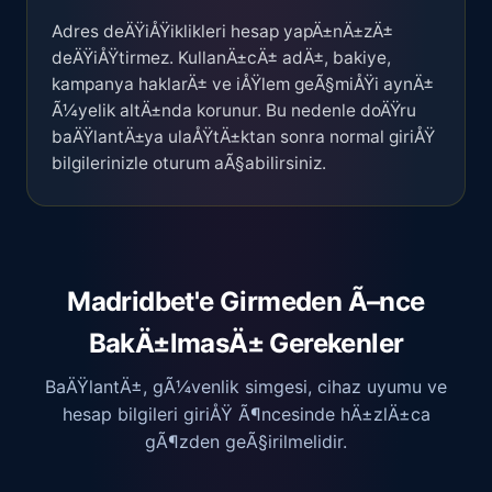
Adres deÄŸiÅŸiklikleri hesap yapÄ±nÄ±zÄ±
deÄŸiÅŸtirmez. KullanÄ±cÄ± adÄ±, bakiye,
kampanya haklarÄ± ve iÅŸlem geÃ§miÅŸi aynÄ±
Ã¼yelik altÄ±nda korunur. Bu nedenle doÄŸru
baÄŸlantÄ±ya ulaÅŸtÄ±ktan sonra normal giriÅŸ
bilgilerinizle oturum aÃ§abilirsiniz.
Madridbet'e Girmeden Ã–nce
BakÄ±lmasÄ± Gerekenler
BaÄŸlantÄ±, gÃ¼venlik simgesi, cihaz uyumu ve
hesap bilgileri giriÅŸ Ã¶ncesinde hÄ±zlÄ±ca
gÃ¶zden geÃ§irilmelidir.