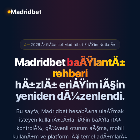
Madridbet
â—
2026 Â· GÃ¼ncel Madridbet EriÅŸim NotlarÄ±
Madridbet
baÄŸlantÄ±
rehberi
hÄ±zlÄ± eriÅŸim iÃ§in
yeniden dÃ¼zenlendi.
Bu sayfa, Madridbet hesabÄ±na ulaÅŸmak
isteyen kullanÄ±cÄ±lar iÃ§in baÄŸlantÄ±
kontrolÃ¼, gÃ¼venli oturum aÃ§ma, mobil
kullanÄ±m ve platform iÃ§i temel adÄ±mlarÄ±