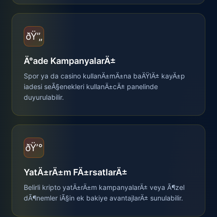
ðŸ”„
Ä°ade KampanyalarÄ±
Spor ya da casino kullanÄ±mÄ±na baÄŸlÄ± kayÄ±p
iadesi seÃ§enekleri kullanÄ±cÄ± panelinde
duyurulabilir.
ðŸ’°
YatÄ±rÄ±m FÄ±rsatlarÄ±
Belirli kripto yatÄ±rÄ±m kampanyalarÄ± veya Ã¶zel
dÃ¶nemler iÃ§in ek bakiye avantajlarÄ± sunulabilir.