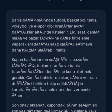
Bahis bÃ¶lÃ¼mÃ¼nde futbol, basketbol, tenis,
voleybol ve e-spor gibi branÅŸlar ayrÄ±
baÅŸlÄ±klar altÄ±nda listelenir. Lig, saat, canlÄ±
maÃ§ ve pazar tÃ¼rÃ¼ne gÃ¶re filtreleme
yaparak aradÄ±ÄŸÄ±nÄ±z karÅŸÄ±laÅŸmaya
daha hÄ±zlÄ± ulaÅŸabilirsiniz.
Kupon hazÄ±rlarken seÃ§tiÄŸiniz pazarÄ±n
tÃ¼rÃ¼nÃ¼, toplam oranÄ± ve bahis
tutarÄ±nÄ± iÅŸlemden Ã¶nce kontrol etmek
gerekir. CanlÄ± bahislerde skor, sÃ¼re ve oran
deÄŸiÅŸimi birlikte takip edildiÄŸi iÃ§in
kararlarÄ±nÄ±zÄ± acele etmeden vermeniz
Ã¶nerilir.
Son onay ekranÄ±, kupondaki tÃ¼m seÃ§imleri
son kez gÃ¶zden geÃ§irmek iÃ§in kullanÄ±lÄ±r.