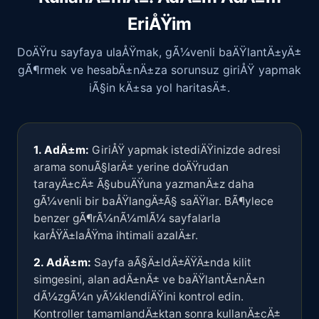
EriÅŸim
DoÄŸru sayfaya ulaÅŸmak, gÃ¼venli baÄŸlantÄ±yÄ±
gÃ¶rmek ve hesabÄ±nÄ±za sorunsuz giriÅŸ yapmak
iÃ§in kÄ±sa yol haritasÄ±.
1. AdÄ±m:
GiriÅŸ yapmak istediÄŸinizde adresi
arama sonuÃ§larÄ± yerine doÄŸrudan
tarayÄ±cÄ± Ã§ubuÄŸuna yazmanÄ±z daha
gÃ¼venli bir baÅŸlangÄ±Ã§ saÄŸlar. BÃ¶ylece
benzer gÃ¶rÃ¼nÃ¼mlÃ¼ sayfalarla
karÅŸÄ±laÅŸma ihtimali azalÄ±r.
2. AdÄ±m:
Sayfa aÃ§Ä±ldÄ±ÄŸÄ±nda kilit
simgesini, alan adÄ±nÄ± ve baÄŸlantÄ±nÄ±n
dÃ¼zgÃ¼n yÃ¼klendiÄŸini kontrol edin.
Kontroller tamamlandÄ±ktan sonra kullanÄ±cÄ±