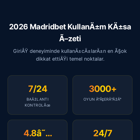
2026 Madridbet KullanÄ±m KÄ±sa
Ã–zeti
GiriÅŸ deneyiminde kullanÄ±cÄ±larÄ±n en Ã§ok
dikkat ettiÄŸi temel noktalar.
7/24
3000+
BAÄžLANTI
OYUN Ä°Ã‡ERÄ°ÄžÄ°
KONTROLÃœ
4.8â˜…
24/7