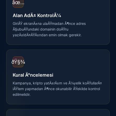
âœ…
Alan AdÄ± KontrolÃ¼
GiriÅŸ ekranÄ±na ulaÅŸmadan Ã¶nce adres
Ã§ubuÄŸundaki domainin doÄŸru
yazÄ±ldÄ±ÄŸÄ±ndan emin olmak gerekir.
ðŸ§¾
Kural Ä°ncelemesi
Kampanya, kripto yatÄ±rÄ±m ve Ã¼yelik koÅŸullarÄ±
iÅŸlem yapmadan Ã¶nce okunabilir ÅŸekilde kontrol
edilmelidir.