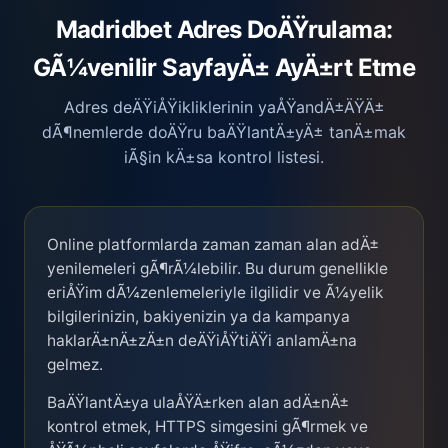
Madridbet Adres DoÄŸrulama:
GÃ¼venilir SayfayÄ± AyÄ±rt Etme
Adres deÄŸiÅŸikliklerinin yaÅŸandÄ±ÄŸÄ±
dÃ¶nemlerde doÄŸru baÄŸlantÄ±yÄ± tanÄ±mak
iÃ§in kÄ±sa kontrol listesi.
Online platformlarda zaman zaman alan adÄ±
yenilemeleri gÃ¶rÃ¼lebilir. Bu durum genellikle
eriÅŸim dÃ¼zenlemeleriyle ilgilidir ve Ã¼yelik
bilgilerinizin, bakiyenizin ya da kampanya
haklarÄ±nÄ±zÄ±n deÄŸiÅŸtiÄŸi anlamÄ±na
gelmez.
BaÄŸlantÄ±ya ulaÅŸÄ±rken alan adÄ±nÄ±
kontrol etmek, HTTPS simgesini gÃ¶rmek ve