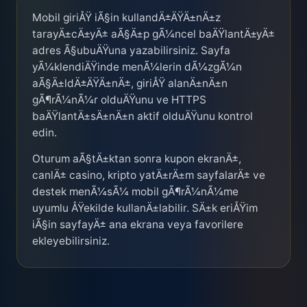
Mobil giriÅŸ iÃ§in kullandÄ±ÄŸÄ±nÄ±z
tarayÄ±cÄ±yÄ± aÃ§Ä±p gÃ¼ncel baÄŸlantÄ±yÄ±
adres Ã§ubuÄŸuna yazabilirsiniz. Sayfa
yÃ¼klendiÄŸinde menÃ¼lerin dÃ¼zgÃ¼n
aÃ§Ä±ldÄ±ÄŸÄ±nÄ±, giriÅŸ alanÄ±nÄ±n
gÃ¶rÃ¼nÃ¼r olduÄŸunu ve HTTPS
baÄŸlantÄ±sÄ±nÄ±n aktif olduÄŸunu kontrol
edin.
Oturum aÃ§tÄ±ktan sonra kupon ekranÄ±,
canlÄ± casino, kripto yatÄ±rÄ±m sayfalarÄ± ve
destek menÃ¼sÃ¼ mobil gÃ¶rÃ¼nÃ¼me
uyumlu ÅŸekilde kullanÄ±labilir. SÄ±k eriÅŸim
iÃ§in sayfayÄ± ana ekrana veya favorilere
ekleyebilirsiniz.