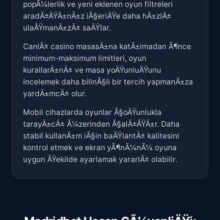
popÃ¼lerlik ve yeni eklenen oyun filtreleri
aradÄ±ÄŸÄ±nÄ±z iÃ§eriÄŸe daha hÄ±zlÄ±
ulaÅŸmanÄ±zÄ± saÄŸlar.
CanlÄ± casino masasÄ±na katÄ±lmadan Ã¶nce
minimum-maksimum limitleri, oyun
kurallarÄ±nÄ± ve masa yoÄŸunluÄŸunu
incelemek daha bilinÃ§li bir tercih yapmanÄ±za
yardÄ±mcÄ± olur.
Mobil cihazlarda oyunlar Ã§oÄŸunlukla
tarayÄ±cÄ± Ã¼zerinden Ã§alÄ±ÅŸÄ±r. Daha
stabil kullanÄ±m iÃ§in baÄŸlantÄ± kalitesini
kontrol etmek ve ekran yÃ¶nÃ¼nÃ¼ oyuna
uygun ÅŸekilde ayarlamak yararlÄ± olabilir.