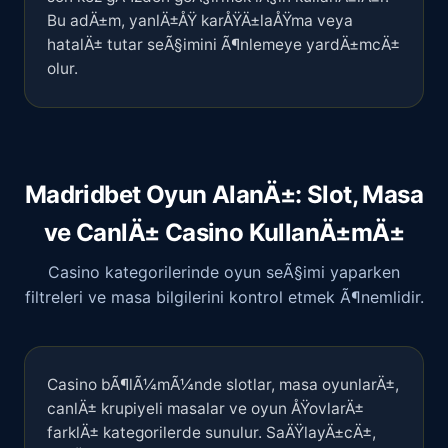
Bu adÄ±m, yanlÄ±ÅŸ karÅŸÄ±laÅŸma veya
hatalÄ± tutar seÃ§imini Ã¶nlemeye yardÄ±mcÄ±
olur.
Madridbet Oyun AlanÄ±: Slot, Masa
ve CanlÄ± Casino KullanÄ±mÄ±
Casino kategorilerinde oyun seÃ§imi yaparken
filtreleri ve masa bilgilerini kontrol etmek Ã¶nemlidir.
Casino bÃ¶lÃ¼mÃ¼nde slotlar, masa oyunlarÄ±,
canlÄ± krupiyeli masalar ve oyun ÅŸovlarÄ±
farklÄ± kategorilerde sunulur. SaÄŸlayÄ±cÄ±,