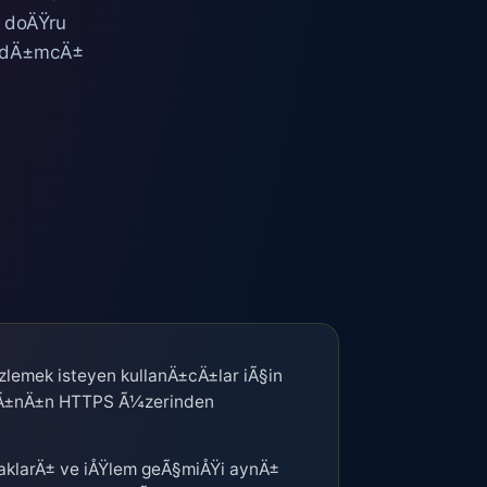
, doÄŸru
ardÄ±mcÄ±
izlemek isteyen kullanÄ±cÄ±lar iÃ§in
tÄ±nÄ±n HTTPS Ã¼zerinden
aklarÄ± ve iÅŸlem geÃ§miÅŸi aynÄ±