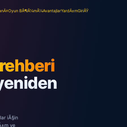
lanÄ±
Oyun BÃ¶lÃ¼mÃ¼
Avantajlar
YardÄ±m
GiriÅŸ
rehberi
yeniden
ar iÃ§in
nÄ±m ve