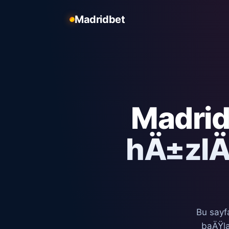
Madridbet
Madri
hÄ±zlÄ
Bu sayf
baÄŸla