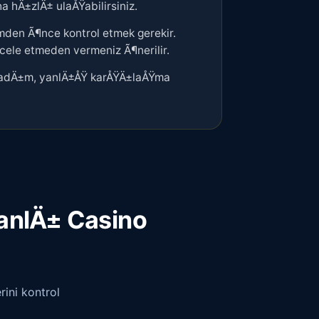
hÄ±zlÄ± ulaÅŸabilirsiniz.
den Ã¶nce kontrol etmek gerekir.
acele etmeden vermeniz Ã¶nerilir.
u adÄ±m, yanlÄ±ÅŸ karÅŸÄ±laÅŸma
anlÄ± Casino
rini kontrol