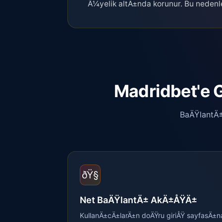
Ã¼yelik altÄ±nda korunur. Bu nedenle
Madridbet'e 
BaÄŸlantÄ±
ðŸ§­
Net BaÄŸlantÄ± AkÄ±ÅŸÄ±
KullanÄ±cÄ±larÄ±n doÄŸru giriÅŸ sayfasÄ±n