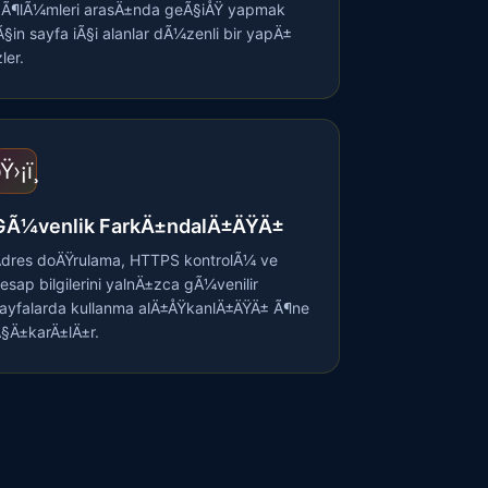
Ã¶lÃ¼mleri arasÄ±nda geÃ§iÅŸ yapmak
Ã§in sayfa iÃ§i alanlar dÃ¼zenli bir yapÄ±
zler.
Ÿ›¡ï¸
GÃ¼venlik FarkÄ±ndalÄ±ÄŸÄ±
dres doÄŸrulama, HTTPS kontrolÃ¼ ve
esap bilgilerini yalnÄ±zca gÃ¼venilir
ayfalarda kullanma alÄ±ÅŸkanlÄ±ÄŸÄ± Ã¶ne
§Ä±karÄ±lÄ±r.