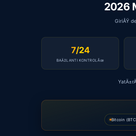
2026 
GiriÅŸ d
7/24
BAÄžLANTI KONTROLÃœ
YatÄ±rÄ
Bitcoin (BTC