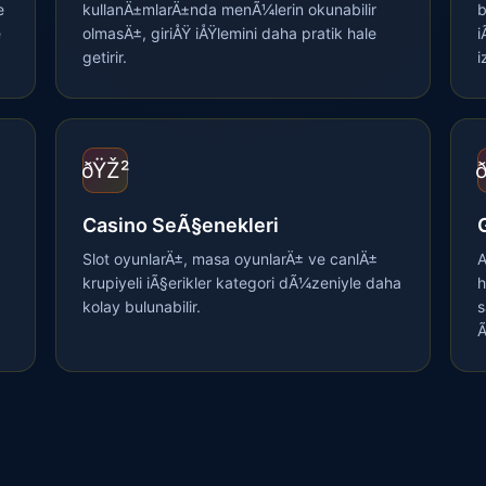
e
kullanÄ±mlarÄ±nda menÃ¼lerin okunabilir
b
e
olmasÄ±, giriÅŸ iÅŸlemini daha pratik hale
i
getirir.
i
ðŸŽ²
ð
Casino SeÃ§enekleri
Slot oyunlarÄ±, masa oyunlarÄ± ve canlÄ±
A
krupiyeli iÃ§erikler kategori dÃ¼zeniyle daha
h
kolay bulunabilir.
s
Ã