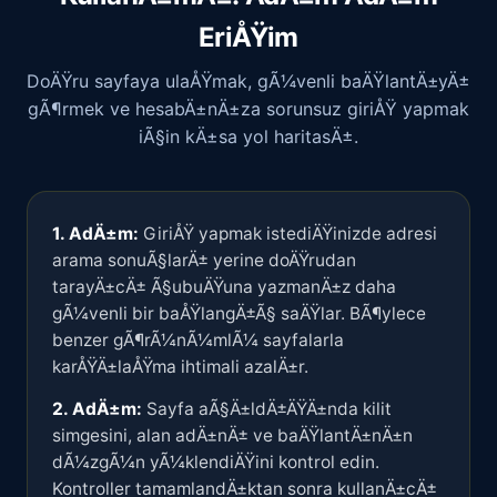
EriÅŸim
DoÄŸru sayfaya ulaÅŸmak, gÃ¼venli baÄŸlantÄ±yÄ±
gÃ¶rmek ve hesabÄ±nÄ±za sorunsuz giriÅŸ yapmak
iÃ§in kÄ±sa yol haritasÄ±.
1. AdÄ±m:
GiriÅŸ yapmak istediÄŸinizde adresi
arama sonuÃ§larÄ± yerine doÄŸrudan
tarayÄ±cÄ± Ã§ubuÄŸuna yazmanÄ±z daha
gÃ¼venli bir baÅŸlangÄ±Ã§ saÄŸlar. BÃ¶ylece
benzer gÃ¶rÃ¼nÃ¼mlÃ¼ sayfalarla
karÅŸÄ±laÅŸma ihtimali azalÄ±r.
2. AdÄ±m:
Sayfa aÃ§Ä±ldÄ±ÄŸÄ±nda kilit
simgesini, alan adÄ±nÄ± ve baÄŸlantÄ±nÄ±n
dÃ¼zgÃ¼n yÃ¼klendiÄŸini kontrol edin.
Kontroller tamamlandÄ±ktan sonra kullanÄ±cÄ±