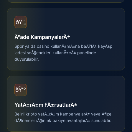
ðŸ”„
Ä°ade KampanyalarÄ±
Spor ya da casino kullanÄ±mÄ±na baÄŸlÄ± kayÄ±p
iadesi seÃ§enekleri kullanÄ±cÄ± panelinde
duyurulabilir.
ðŸ’°
YatÄ±rÄ±m FÄ±rsatlarÄ±
Belirli kripto yatÄ±rÄ±m kampanyalarÄ± veya Ã¶zel
dÃ¶nemler iÃ§in ek bakiye avantajlarÄ± sunulabilir.