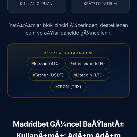
KULLANICI PUANI
KRÄ°PTO YATIRIM
YatÄ±rÄ±mlar blok zinciri Ã¼zerinden; desteklenen
coin ve aÄŸlar panelde gÃ¼ncellenir.
KRIPTO YATÄ±RÄ±M
Bitcoin (BTC)
Ethereum (ETH)
Tether (USDT)
Litecoin (LTC)
TRON (TRX)
Madridbet GÃ¼ncel BaÄŸlantÄ±
KullanÄ±mÄ±: AdÄ±m AdÄ±m