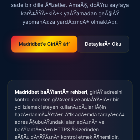
sade bir dille Ã¶zetler. AmaÃ§, doÄŸru sayfaya
karÄ±ÅŸÄ±klÄ±k yaÅŸamadan geÃ§iÅŸ
yapmanÄ±za yardÄ±mcÄ± olmaktÄ±r.
Madridbet'e GiriÅŸ â†’
DetaylarÄ± Oku
Madridbet baÄŸlantÄ± rehberi
, giriÅŸ adresini
kontrol ederken gÃ¼venli ve anlaÅŸÄ±lÄ±r bir
yol izlemek isteyen kullanÄ±cÄ±lar iÃ§in
hazÄ±rlanmÄ±ÅŸtÄ±r. Ä°lk adÄ±mda tarayÄ±cÄ±
adres Ã§ubuÄŸundaki alan adÄ±nÄ± ve
baÄŸlantÄ±nÄ±n HTTPS Ã¼zerinden
aÃ§Ä±ldÄ±ÄŸÄ±nÄ± kontrol etmek Ã¶nemlidir.