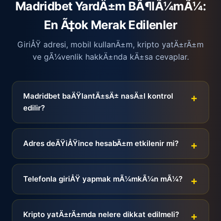
Madridbet YardÄ±m BÃ¶lÃ¼mÃ¼:
En Ã‡ok Merak Edilenler
GiriÅŸ adresi, mobil kullanÄ±m, kripto yatÄ±rÄ±m
ve gÃ¼venlik hakkÄ±nda kÄ±sa cevaplar.
Madridbet baÄŸlantÄ±sÄ± nasÄ±l kontrol
edilir?
Adres deÄŸiÅŸince hesabÄ±m etkilenir mi?
Telefonla giriÅŸ yapmak mÃ¼mkÃ¼n mÃ¼?
Kripto yatÄ±rÄ±mda nelere dikkat edilmeli?