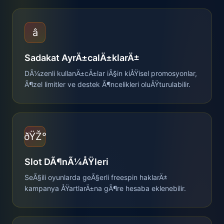
â­
Sadakat AyrÄ±calÄ±klarÄ±
DÃ¼zenli kullanÄ±cÄ±lar iÃ§in kiÅŸisel promosyonlar,
Ã¶zel limitler ve destek Ã¶ncelikleri oluÅŸturulabilir.
ðŸŽ°
Slot DÃ¶nÃ¼ÅŸleri
SeÃ§ili oyunlarda geÃ§erli freespin haklarÄ±
kampanya ÅŸartlarÄ±na gÃ¶re hesaba eklenebilir.