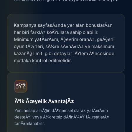
Kampanya sayfasÄ±nda yer alan bonuslarÄ±n
her biri farklÄ± koÅŸullara sahip olabilir.
Minimum yatÄ±rÄ±m, Ã§evrim oranÄ±, geÃ§erli
oyun tÃ¼rleri, sÃ¼re sÄ±nÄ±rÄ± ve maksimum
kazanÃ§ limiti gibi detaylar iÅŸlem Ã¶ncesinde
mutlaka kontrol edilmelidir.
ðŸŽ
Ä°lk Ãœyelik AvantajÄ±
Yeni hesaplar iÃ§in dÃ¶nemsel olarak yatÄ±rÄ±m
desteÄŸi veya Ã¼cretsiz dÃ¶nÃ¼ÅŸ fÄ±rsatlarÄ±
tanÄ±mlanabilir.