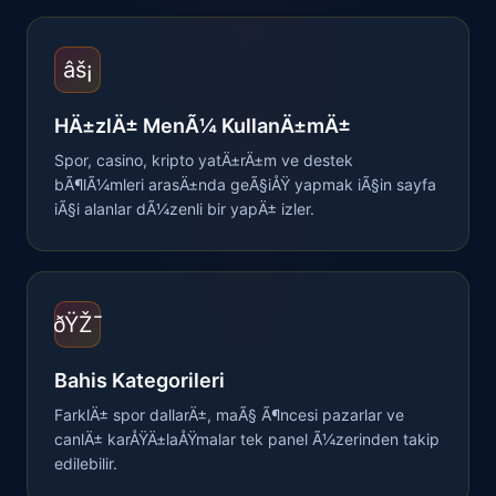
âš¡
HÄ±zlÄ± MenÃ¼ KullanÄ±mÄ±
Spor, casino, kripto yatÄ±rÄ±m ve destek
bÃ¶lÃ¼mleri arasÄ±nda geÃ§iÅŸ yapmak iÃ§in sayfa
iÃ§i alanlar dÃ¼zenli bir yapÄ± izler.
ðŸŽ¯
Bahis Kategorileri
FarklÄ± spor dallarÄ±, maÃ§ Ã¶ncesi pazarlar ve
canlÄ± karÅŸÄ±laÅŸmalar tek panel Ã¼zerinden takip
edilebilir.