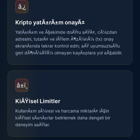
â‚¿
Kripto yatÄ±rÄ±m onayÄ±
YatÄ±rÄ±m ve Ã§ekimde doÄŸru aÄŸÄ±, cÃ¼zdan
adresini, tutarÄ± ve iÅŸlem Ã¶zÃ¼nÃ¼ (tx) onay
ekranÄ±nda tekrar kontrol edin; aÄŸ uyumsuzluÄŸu
geri dÃ¶nÃ¼ÅŸÃ¼ olmayan kayÄ±plara yol aÃ§abilir.
â±ï¸
KiÅŸisel Limitler
KullanÄ±m sÃ¼resi ve harcama miktarÄ± iÃ§in
kiÅŸisel sÄ±nÄ±rlar belirlemek daha dengeli bir
deneyim saÄŸlar.