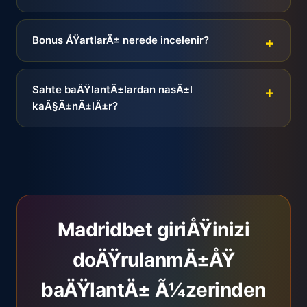
Bonus ÅŸartlarÄ± nerede incelenir?
Sahte baÄŸlantÄ±lardan nasÄ±l
kaÃ§Ä±nÄ±lÄ±r?
Madridbet giriÅŸinizi
doÄŸrulanmÄ±ÅŸ
baÄŸlantÄ± Ã¼zerinden