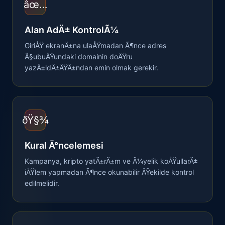
âœ…
Alan AdÄ± KontrolÃ¼
GiriÅŸ ekranÄ±na ulaÅŸmadan Ã¶nce adres
Ã§ubuÄŸundaki domainin doÄŸru
yazÄ±ldÄ±ÄŸÄ±ndan emin olmak gerekir.
ðŸ§¾
Kural Ä°ncelemesi
Kampanya, kripto yatÄ±rÄ±m ve Ã¼yelik koÅŸullarÄ±
iÅŸlem yapmadan Ã¶nce okunabilir ÅŸekilde kontrol
edilmelidir.