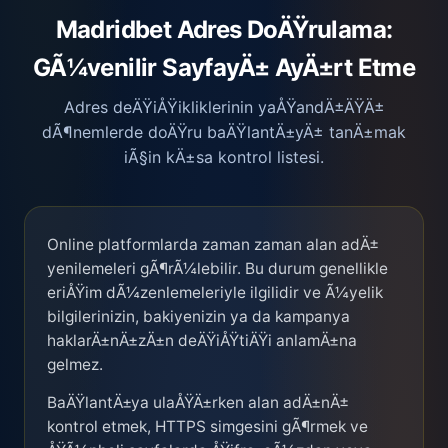
Madridbet Adres DoÄŸrulama:
GÃ¼venilir SayfayÄ± AyÄ±rt Etme
Adres deÄŸiÅŸikliklerinin yaÅŸandÄ±ÄŸÄ±
dÃ¶nemlerde doÄŸru baÄŸlantÄ±yÄ± tanÄ±mak
iÃ§in kÄ±sa kontrol listesi.
Online platformlarda zaman zaman alan adÄ±
yenilemeleri gÃ¶rÃ¼lebilir. Bu durum genellikle
eriÅŸim dÃ¼zenlemeleriyle ilgilidir ve Ã¼yelik
bilgilerinizin, bakiyenizin ya da kampanya
haklarÄ±nÄ±zÄ±n deÄŸiÅŸtiÄŸi anlamÄ±na
gelmez.
BaÄŸlantÄ±ya ulaÅŸÄ±rken alan adÄ±nÄ±
kontrol etmek, HTTPS simgesini gÃ¶rmek ve