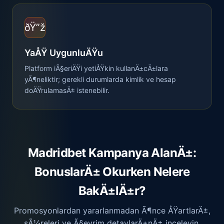
ðŸ”ž
YaÅŸ UygunluÄŸu
Platform iÃ§eriÄŸi yetiÅŸkin kullanÄ±cÄ±lara
yÃ¶neliktir; gerekli durumlarda kimlik ve hesap
doÄŸrulamasÄ± istenebilir.
Madridbet Kampanya AlanÄ±:
BonuslarÄ± Okurken Nelere
BakÄ±lÄ±r?
Promosyonlardan yararlanmadan Ã¶nce ÅŸartlarÄ±,
sÃ¼releri ve Ã§evrim detaylarÄ±nÄ± inceleyin.