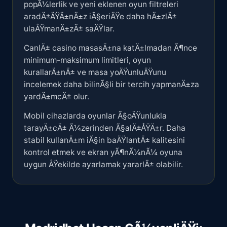
popÃ¼lerlik ve yeni eklenen oyun filtreleri
aradÄ±ÄŸÄ±nÄ±z iÃ§eriÄŸe daha hÄ±zlÄ±
ulaÅŸmanÄ±zÄ± saÄŸlar.
CanlÄ± casino masasÄ±na katÄ±lmadan Ã¶nce
minimum-maksimum limitleri, oyun
kurallarÄ±nÄ± ve masa yoÄŸunluÄŸunu
incelemek daha bilinÃ§li bir tercih yapmanÄ±za
yardÄ±mcÄ± olur.
Mobil cihazlarda oyunlar Ã§oÄŸunlukla
tarayÄ±cÄ± Ã¼zerinden Ã§alÄ±ÅŸÄ±r. Daha
stabil kullanÄ±m iÃ§in baÄŸlantÄ± kalitesini
kontrol etmek ve ekran yÃ¶nÃ¼nÃ¼ oyuna
uygun ÅŸekilde ayarlamak yararlÄ± olabilir.