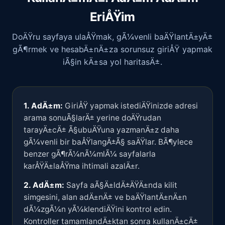
EriÅŸim
DoÄŸru sayfaya ulaÅŸmak, gÃ¼venli baÄŸlantÄ±yÄ±
gÃ¶rmek ve hesabÄ±nÄ±za sorunsuz giriÅŸ yapmak
iÃ§in kÄ±sa yol haritasÄ±.
1. AdÄ±m:
GiriÅŸ yapmak istediÄŸinizde adresi
arama sonuÃ§larÄ± yerine doÄŸrudan
tarayÄ±cÄ± Ã§ubuÄŸuna yazmanÄ±z daha
gÃ¼venli bir baÅŸlangÄ±Ã§ saÄŸlar. BÃ¶ylece
benzer gÃ¶rÃ¼nÃ¼mlÃ¼ sayfalarla
karÅŸÄ±laÅŸma ihtimali azalÄ±r.
2. AdÄ±m:
Sayfa aÃ§Ä±ldÄ±ÄŸÄ±nda kilit
simgesini, alan adÄ±nÄ± ve baÄŸlantÄ±nÄ±n
dÃ¼zgÃ¼n yÃ¼klendiÄŸini kontrol edin.
Kontroller tamamlandÄ±ktan sonra kullanÄ±cÄ±