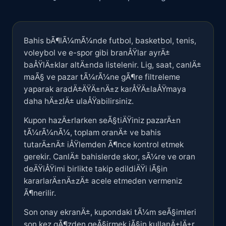
Bahis bÃ¶lÃ¼mÃ¼nde futbol, basketbol, tenis,
voleybol ve e-spor gibi branÅŸlar ayrÄ±
baÅŸlÄ±klar altÄ±nda listelenir. Lig, saat, canlÄ±
maÃ§ ve pazar tÃ¼rÃ¼ne gÃ¶re filtreleme
yaparak aradÄ±ÄŸÄ±nÄ±z karÅŸÄ±laÅŸmaya
daha hÄ±zlÄ± ulaÅŸabilirsiniz.
Kupon hazÄ±rlarken seÃ§tiÄŸiniz pazarÄ±n
tÃ¼rÃ¼nÃ¼, toplam oranÄ± ve bahis
tutarÄ±nÄ± iÅŸlemden Ã¶nce kontrol etmek
gerekir. CanlÄ± bahislerde skor, sÃ¼re ve oran
deÄŸiÅŸimi birlikte takip edildiÄŸi iÃ§in
kararlarÄ±nÄ±zÄ± acele etmeden vermeniz
Ã¶nerilir.
Son onay ekranÄ±, kupondaki tÃ¼m seÃ§imleri
son kez gÃ¶zden geÃ§irmek iÃ§in kullanÄ±lÄ±r.