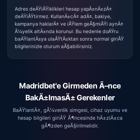
Adres deÄŸiÅŸiklikleri hesap yapÄ±nÄ±zÄ±
deÄŸiÅŸtirmez. KullanÄ±cÄ± adÄ±, bakiye,
kampanya haklarÄ± ve iÅŸlem geÃ§miÅŸi aynÄ±
Ã¼yelik altÄ±nda korunur. Bu nedenle doÄŸru
baÄŸlantÄ±ya ulaÅŸtÄ±ktan sonra normal giriÅŸ
bilgilerinizle oturum aÃ§abilirsiniz.
Madridbet'e Girmeden Ã–nce
BakÄ±lmasÄ± Gerekenler
BaÄŸlantÄ±, gÃ¼venlik simgesi, cihaz uyumu ve
hesap bilgileri giriÅŸ Ã¶ncesinde hÄ±zlÄ±ca
gÃ¶zden geÃ§irilmelidir.