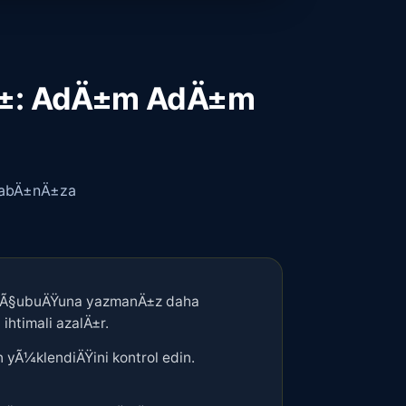
Ä±: AdÄ±m AdÄ±m
sabÄ±nÄ±za
Ä± Ã§ubuÄŸuna yazmanÄ±z daha
htimali azalÄ±r.
yÃ¼klendiÄŸini kontrol edin.