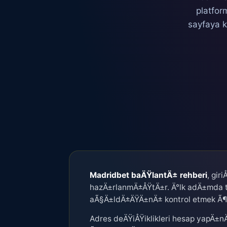
platfor
sayfaya 
Madridbet baÄŸlantÄ± rehberi
, gir
hazÄ±rlanmÄ±ÅŸtÄ±r. Ä°lk adÄ±mda
aÃ§Ä±ldÄ±ÄŸÄ±nÄ± kontrol etmek Ã¶n
Adres deÄŸiÅŸiklikleri hesap yapÄ±