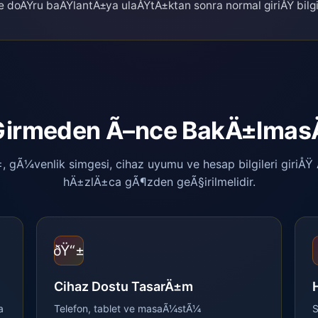
 doÄŸru baÄŸlantÄ±ya ulaÅŸtÄ±ktan sonra normal giriÅŸ bilgile
Girmeden Ã–nce BakÄ±lmas
, gÃ¼venlik simgesi, cihaz uyumu ve hesap bilgileri giriÅŸ
hÄ±zlÄ±ca gÃ¶zden geÃ§irilmelidir.
ðŸ“±
Cihaz Dostu TasarÄ±m
a
Telefon, tablet ve masaÃ¼stÃ¼
S