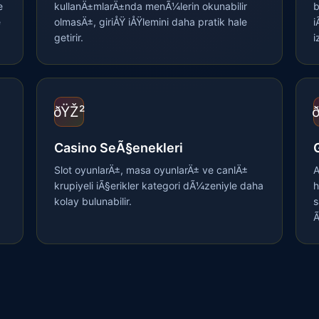
e
kullanÄ±mlarÄ±nda menÃ¼lerin okunabilir
b
e
olmasÄ±, giriÅŸ iÅŸlemini daha pratik hale
i
getirir.
i
ðŸŽ²
ð
Casino SeÃ§enekleri
Slot oyunlarÄ±, masa oyunlarÄ± ve canlÄ±
A
krupiyeli iÃ§erikler kategori dÃ¼zeniyle daha
h
kolay bulunabilir.
s
Ã