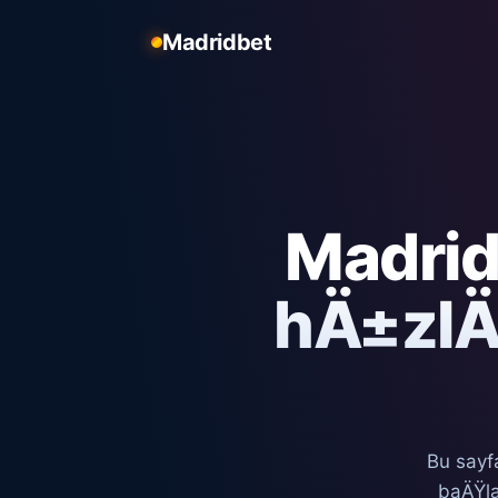
Madridbet
Madri
hÄ±zlÄ
Bu sayf
baÄŸla