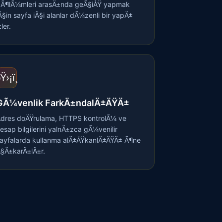
Ã¶lÃ¼mleri arasÄ±nda geÃ§iÅŸ yapmak
Ã§in sayfa iÃ§i alanlar dÃ¼zenli bir yapÄ±
zler.
Ÿ›¡ï¸
GÃ¼venlik FarkÄ±ndalÄ±ÄŸÄ±
dres doÄŸrulama, HTTPS kontrolÃ¼ ve
esap bilgilerini yalnÄ±zca gÃ¼venilir
ayfalarda kullanma alÄ±ÅŸkanlÄ±ÄŸÄ± Ã¶ne
§Ä±karÄ±lÄ±r.