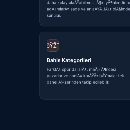
daha kolay ulaÅŸabilmesi iÃ§in yÃ¶nlendirm
adÄ±mlarÄ± sade ve anlaÅŸÄ±lÄ±r biÃ§imd
sunulur.
ðŸŽ¯
Bahis Kategorileri
FarklÄ± spor dallarÄ±, maÃ§ Ã¶ncesi
pazarlar ve canlÄ± karÅŸÄ±laÅŸmalar tek
panel Ã¼zerinden takip edilebilir.