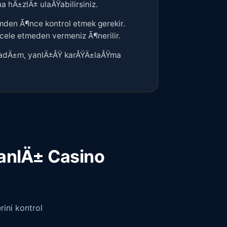
hÄ±zlÄ± ulaÅŸabilirsiniz.
den Ã¶nce kontrol etmek gerekir.
acele etmeden vermeniz Ã¶nerilir.
u adÄ±m, yanlÄ±ÅŸ karÅŸÄ±laÅŸma
anlÄ± Casino
rini kontrol