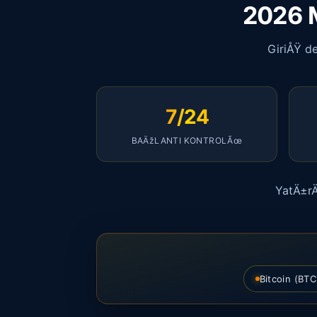
2026 
GiriÅŸ d
7/24
BAÄžLANTI KONTROLÃœ
YatÄ±rÄ
Bitcoin (BTC