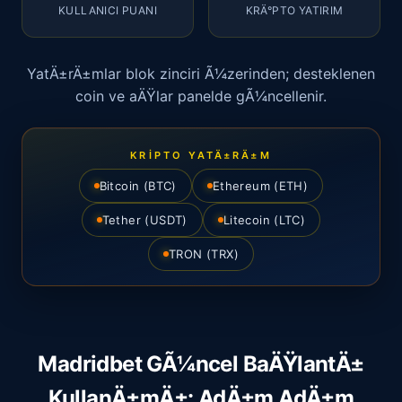
KULLANICI PUANI
KRÄ°PTO YATIRIM
YatÄ±rÄ±mlar blok zinciri Ã¼zerinden; desteklenen
coin ve aÄŸlar panelde gÃ¼ncellenir.
KRIPTO YATÄ±RÄ±M
Bitcoin (BTC)
Ethereum (ETH)
Tether (USDT)
Litecoin (LTC)
TRON (TRX)
Madridbet GÃ¼ncel BaÄŸlantÄ±
KullanÄ±mÄ±: AdÄ±m AdÄ±m