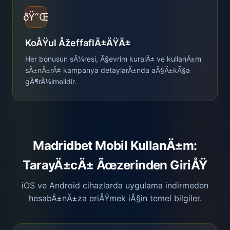
ðŸ“Œ
KoÅŸul ÅžeffaflÄ±ÄŸÄ±
Her bonusun sÃ¼resi, Ã§evrim kuralÄ± ve kullanÄ±m
sÄ±nÄ±rÄ± kampanya detaylarÄ±nda aÃ§Ä±kÃ§a
gÃ¶rÃ¼lmelidir.
Madridbet Mobil KullanÄ±m:
TarayÄ±cÄ± Ãœzerinden GiriÅŸ
iOS ve Android cihazlarda uygulama indirmeden
hesabÄ±nÄ±za eriÅŸmek iÃ§in temel bilgiler.