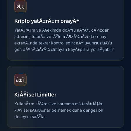
â‚¿
Kripto yatÄ±rÄ±m onayÄ±
YatÄ±rÄ±m ve Ã§ekimde doÄŸru aÄŸÄ±, cÃ¼zdan
adresini, tutarÄ± ve iÅŸlem Ã¶zÃ¼nÃ¼ (tx) onay
ekranÄ±nda tekrar kontrol edin; aÄŸ uyumsuzluÄŸu
geri dÃ¶nÃ¼ÅŸÃ¼ olmayan kayÄ±plara yol aÃ§abilir.
â±ï¸
KiÅŸisel Limitler
KullanÄ±m sÃ¼resi ve harcama miktarÄ± iÃ§in
kiÅŸisel sÄ±nÄ±rlar belirlemek daha dengeli bir
deneyim saÄŸlar.