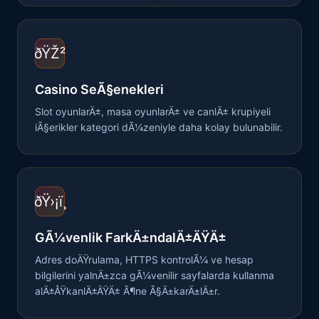
ðŸŽ²
Casino SeÃ§enekleri
Slot oyunlarÄ±, masa oyunlarÄ± ve canlÄ± krupiyeli
iÃ§erikler kategori dÃ¼zeniyle daha kolay bulunabilir.
ðŸ›¡ï¸
GÃ¼venlik FarkÄ±ndalÄ±ÄŸÄ±
Adres doÄŸrulama, HTTPS kontrolÃ¼ ve hesap
bilgilerini yalnÄ±zca gÃ¼venilir sayfalarda kullanma
alÄ±ÅŸkanlÄ±ÄŸÄ± Ã¶ne Ã§Ä±karÄ±lÄ±r.