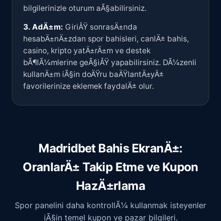
bilgilerinizle oturum aÃ§abilirsiniz.
3. AdÄ±m:
GiriÅŸ sonrasÄ±nda
hesabÄ±nÄ±zdan spor bahisleri, canlÄ± bahis,
casino, kripto yatÄ±rÄ±m ve destek
bÃ¶lÃ¼mlerine geÃ§iÅŸ yapabilirsiniz. DÃ¼zenli
kullanÄ±m iÃ§in doÄŸru baÄŸlantÄ±yÄ±
favorilerinize eklemek faydalÄ± olur.
Madridbet Bahis EkranÄ±:
OranlarÄ± Takip Etme ve Kupon
HazÄ±rlama
Spor panelini daha kontrollÃ¼ kullanmak isteyenler
iÃ§in temel kupon ve pazar bilgileri.