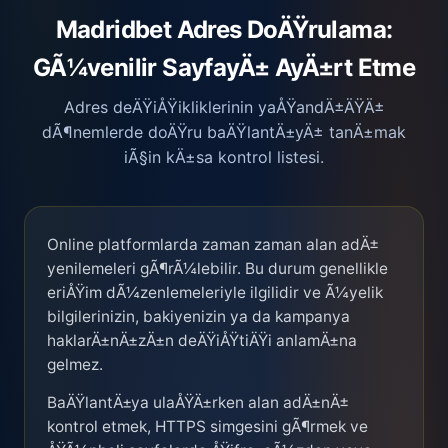
Madridbet Adres DoÄŸrulama:
GÃ¼venilir SayfayÄ± AyÄ±rt Etme
Adres deÄŸiÅŸikliklerinin yaÅŸandÄ±ÄŸÄ±
dÃ¶nemlerde doÄŸru baÄŸlantÄ±yÄ± tanÄ±mak
iÃ§in kÄ±sa kontrol listesi.
Online platformlarda zaman zaman alan adÄ±
yenilemeleri gÃ¶rÃ¼lebilir. Bu durum genellikle
eriÅŸim dÃ¼zenlemeleriyle ilgilidir ve Ã¼yelik
bilgilerinizin, bakiyenizin ya da kampanya
haklarÄ±nÄ±zÄ±n deÄŸiÅŸtiÄŸi anlamÄ±na
gelmez.
BaÄŸlantÄ±ya ulaÅŸÄ±rken alan adÄ±nÄ±
kontrol etmek, HTTPS simgesini gÃ¶rmek ve