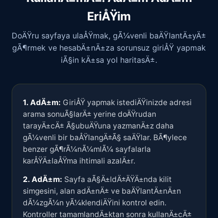
EriÅŸim
DoÄŸru sayfaya ulaÅŸmak, gÃ¼venli baÄŸlantÄ±yÄ±
gÃ¶rmek ve hesabÄ±nÄ±za sorunsuz giriÅŸ yapmak
iÃ§in kÄ±sa yol haritasÄ±.
1. AdÄ±m:
GiriÅŸ yapmak istediÄŸinizde adresi
arama sonuÃ§larÄ± yerine doÄŸrudan
tarayÄ±cÄ± Ã§ubuÄŸuna yazmanÄ±z daha
gÃ¼venli bir baÅŸlangÄ±Ã§ saÄŸlar. BÃ¶ylece
benzer gÃ¶rÃ¼nÃ¼mlÃ¼ sayfalarla
karÅŸÄ±laÅŸma ihtimali azalÄ±r.
2. AdÄ±m:
Sayfa aÃ§Ä±ldÄ±ÄŸÄ±nda kilit
simgesini, alan adÄ±nÄ± ve baÄŸlantÄ±nÄ±n
dÃ¼zgÃ¼n yÃ¼klendiÄŸini kontrol edin.
Kontroller tamamlandÄ±ktan sonra kullanÄ±cÄ±