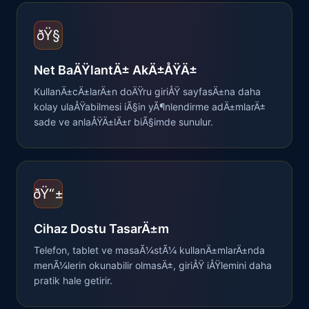
ðŸ§­
Net BaÄŸlantÄ± AkÄ±ÅŸÄ±
KullanÄ±cÄ±larÄ±n doÄŸru giriÅŸ sayfasÄ±na daha
kolay ulaÅŸabilmesi iÃ§in yÃ¶nlendirme adÄ±mlarÄ±
sade ve anlaÅŸÄ±lÄ±r biÃ§imde sunulur.
ðŸ“±
Cihaz Dostu TasarÄ±m
Telefon, tablet ve masaÃ¼stÃ¼ kullanÄ±mlarÄ±nda
menÃ¼lerin okunabilir olmasÄ±, giriÅŸ iÅŸlemini daha
pratik hale getirir.