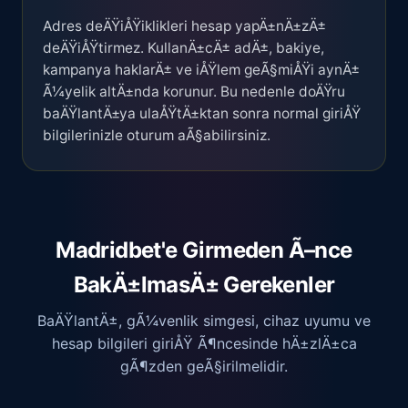
Adres deÄŸiÅŸiklikleri hesap yapÄ±nÄ±zÄ±
deÄŸiÅŸtirmez. KullanÄ±cÄ± adÄ±, bakiye,
kampanya haklarÄ± ve iÅŸlem geÃ§miÅŸi aynÄ±
Ã¼yelik altÄ±nda korunur. Bu nedenle doÄŸru
baÄŸlantÄ±ya ulaÅŸtÄ±ktan sonra normal giriÅŸ
bilgilerinizle oturum aÃ§abilirsiniz.
Madridbet'e Girmeden Ã–nce
BakÄ±lmasÄ± Gerekenler
BaÄŸlantÄ±, gÃ¼venlik simgesi, cihaz uyumu ve
hesap bilgileri giriÅŸ Ã¶ncesinde hÄ±zlÄ±ca
gÃ¶zden geÃ§irilmelidir.