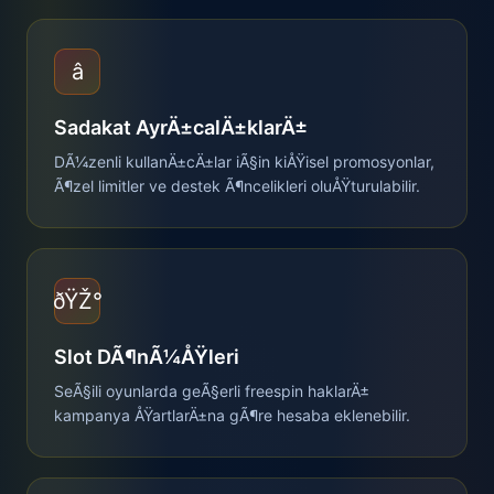
â­
Sadakat AyrÄ±calÄ±klarÄ±
DÃ¼zenli kullanÄ±cÄ±lar iÃ§in kiÅŸisel promosyonlar,
Ã¶zel limitler ve destek Ã¶ncelikleri oluÅŸturulabilir.
ðŸŽ°
Slot DÃ¶nÃ¼ÅŸleri
SeÃ§ili oyunlarda geÃ§erli freespin haklarÄ±
kampanya ÅŸartlarÄ±na gÃ¶re hesaba eklenebilir.