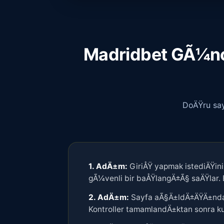
Madridbet GÃ¼n
DoÄŸru sa
1. AdÄ±m:
GiriÅŸ yapmak istediÄŸi
gÃ¼venli bir baÅŸlangÄ±Ã§ saÄŸlar.
2. AdÄ±m:
Sayfa aÃ§Ä±ldÄ±ÄŸÄ±nda k
Kontroller tamamlandÄ±ktan sonra kul