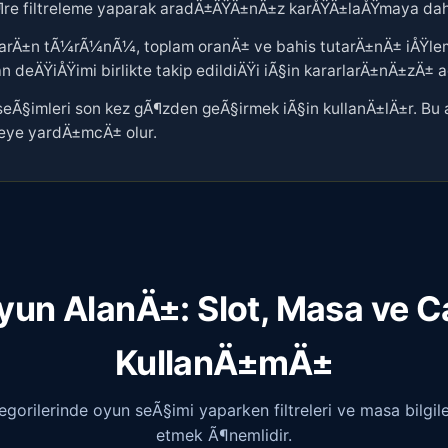
e filtreleme yaparak aradÄ±ÄŸÄ±nÄ±z karÅŸÄ±laÅŸmaya daha 
zarÄ±n tÃ¼rÃ¼nÃ¼, toplam oranÄ± ve bahis tutarÄ±nÄ± iÅŸlem
n deÄŸiÅŸimi birlikte takip edildiÄŸi iÃ§in kararlarÄ±nÄ±zÄ± 
eÃ§imleri son kez gÃ¶zden geÃ§irmek iÃ§in kullanÄ±lÄ±r. B
meye yardÄ±mcÄ± olur.
yun AlanÄ±: Slot, Masa ve C
KullanÄ±mÄ±
gorilerinde oyun seÃ§imi yaparken filtreleri ve masa bilgile
etmek Ã¶nemlidir.