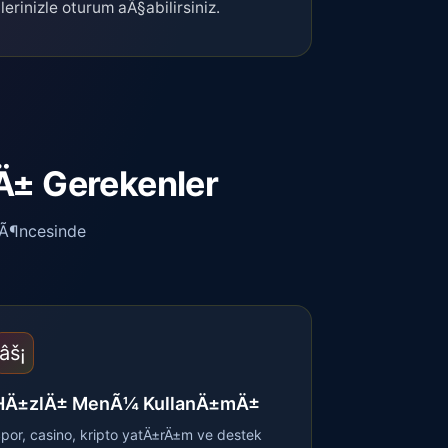
rinizle oturum aÃ§abilirsiniz.
Ä± Gerekenler
 Ã¶ncesinde
âš¡
HÄ±zlÄ± MenÃ¼ KullanÄ±mÄ±
por, casino, kripto yatÄ±rÄ±m ve destek