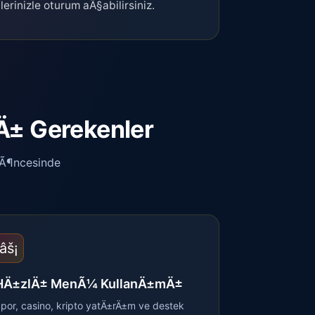
rinizle oturum aÃ§abilirsiniz.
Ä± Gerekenler
 Ã¶ncesinde
âš¡
HÄ±zlÄ± MenÃ¼ KullanÄ±mÄ±
por, casino, kripto yatÄ±rÄ±m ve destek