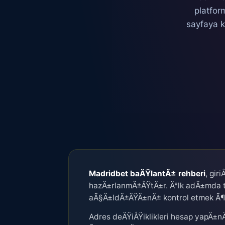
platfor
sayfaya 
Madridbet baÄŸlantÄ± rehberi
, gir
hazÄ±rlanmÄ±ÅŸtÄ±r. Ä°lk adÄ±mda
aÃ§Ä±ldÄ±ÄŸÄ±nÄ± kontrol etmek Ã¶n
Adres deÄŸiÅŸiklikleri hesap yapÄ±