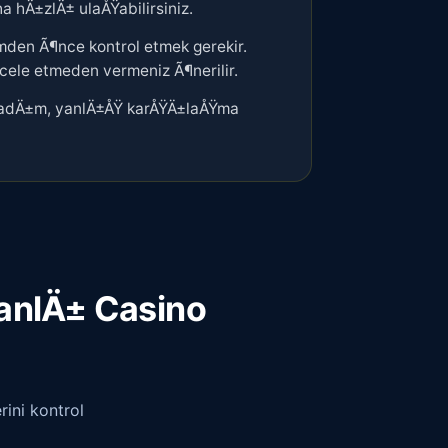
hÄ±zlÄ± ulaÅŸabilirsiniz.
den Ã¶nce kontrol etmek gerekir.
acele etmeden vermeniz Ã¶nerilir.
u adÄ±m, yanlÄ±ÅŸ karÅŸÄ±laÅŸma
anlÄ± Casino
rini kontrol