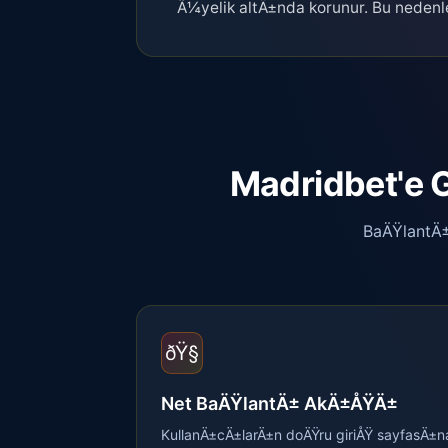
Ã¼yelik altÄ±nda korunur. Bu nedenle
Madridbet'e 
BaÄŸlantÄ±
ðŸ§­
Net BaÄŸlantÄ± AkÄ±ÅŸÄ±
KullanÄ±cÄ±larÄ±n doÄŸru giriÅŸ sayfasÄ±n