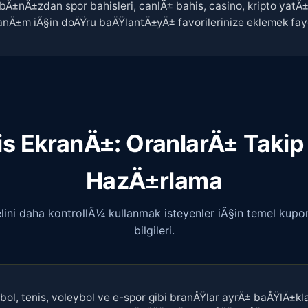
Ä±nÄ±zdan spor bahisleri, canlÄ± bahis, casino, kripto yat
lanÄ±m iÃ§in doÄŸru baÄŸlantÄ±yÄ± favorilerinize eklemek fay
is EkranÄ±: OranlarÄ± Takip
HazÄ±rlama
lini daha kontrollÃ¼ kullanmak isteyenler iÃ§in temel kupo
bilgileri.
, tenis, voleybol ve e-spor gibi branÅŸlar ayrÄ± baÅŸlÄ±klar a