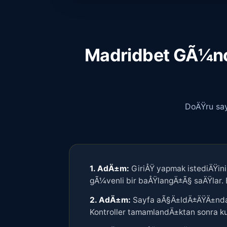
Madridbet GÃ¼n
DoÄŸru sa
1. AdÄ±m:
GiriÅŸ yapmak istediÄŸi
gÃ¼venli bir baÅŸlangÄ±Ã§ saÄŸlar.
2. AdÄ±m:
Sayfa aÃ§Ä±ldÄ±ÄŸÄ±nda k
Kontroller tamamlandÄ±ktan sonra kul