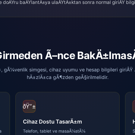
 doÄŸru baÄŸlantÄ±ya ulaÅŸtÄ±ktan sonra normal giriÅŸ bilgile
Girmeden Ã–nce BakÄ±lmas
, gÃ¼venlik simgesi, cihaz uyumu ve hesap bilgileri giriÅŸ
hÄ±zlÄ±ca gÃ¶zden geÃ§irilmelidir.
ðŸ“±
Cihaz Dostu TasarÄ±m
a
Telefon, tablet ve masaÃ¼stÃ¼
S