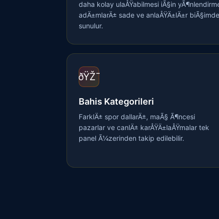
daha kolay ulaÅŸabilmesi iÃ§in yÃ¶nlendirm
adÄ±mlarÄ± sade ve anlaÅŸÄ±lÄ±r biÃ§imd
sunulur.
ðŸŽ¯
Bahis Kategorileri
FarklÄ± spor dallarÄ±, maÃ§ Ã¶ncesi
pazarlar ve canlÄ± karÅŸÄ±laÅŸmalar tek
panel Ã¼zerinden takip edilebilir.