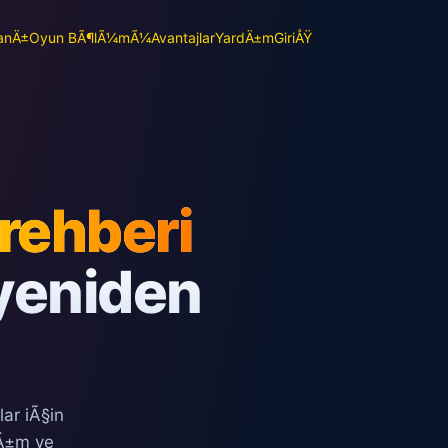
lanÄ±
Oyun BÃ¶lÃ¼mÃ¼
Avantajlar
YardÄ±m
GiriÅŸ
rehberi
yeniden
ar iÃ§in
nÄ±m ve