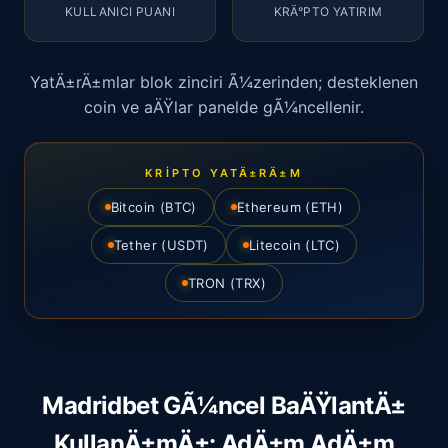
KULLANICI PUANI
KRÄ°PTO YATIRIM
YatÄ±rÄ±mlar blok zinciri Ã¼zerinden; desteklenen
coin ve aÄŸlar panelde gÃ¼ncellenir.
KRIPTO YATÄ±RÄ±M
Bitcoin (BTC)
Ethereum (ETH)
Tether (USDT)
Litecoin (LTC)
TRON (TRX)
Madridbet GÃ¼ncel BaÄŸlantÄ±
KullanÄ±mÄ±: AdÄ±m AdÄ±m