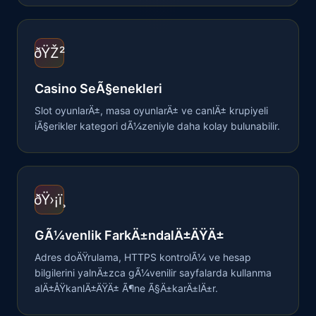
ðŸŽ²
Casino SeÃ§enekleri
Slot oyunlarÄ±, masa oyunlarÄ± ve canlÄ± krupiyeli
iÃ§erikler kategori dÃ¼zeniyle daha kolay bulunabilir.
ðŸ›¡ï¸
GÃ¼venlik FarkÄ±ndalÄ±ÄŸÄ±
Adres doÄŸrulama, HTTPS kontrolÃ¼ ve hesap
bilgilerini yalnÄ±zca gÃ¼venilir sayfalarda kullanma
alÄ±ÅŸkanlÄ±ÄŸÄ± Ã¶ne Ã§Ä±karÄ±lÄ±r.