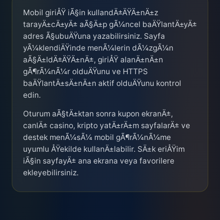
Mobil giriÅŸ iÃ§in kullandÄ±ÄŸÄ±nÄ±z
tarayÄ±cÄ±yÄ± aÃ§Ä±p gÃ¼ncel baÄŸlantÄ±yÄ±
adres Ã§ubuÄŸuna yazabilirsiniz. Sayfa
yÃ¼klendiÄŸinde menÃ¼lerin dÃ¼zgÃ¼n
aÃ§Ä±ldÄ±ÄŸÄ±nÄ±, giriÅŸ alanÄ±nÄ±n
gÃ¶rÃ¼nÃ¼r olduÄŸunu ve HTTPS
baÄŸlantÄ±sÄ±nÄ±n aktif olduÄŸunu kontrol
edin.
Oturum aÃ§tÄ±ktan sonra kupon ekranÄ±,
canlÄ± casino, kripto yatÄ±rÄ±m sayfalarÄ± ve
destek menÃ¼sÃ¼ mobil gÃ¶rÃ¼nÃ¼me
uyumlu ÅŸekilde kullanÄ±labilir. SÄ±k eriÅŸim
iÃ§in sayfayÄ± ana ekrana veya favorilere
ekleyebilirsiniz.