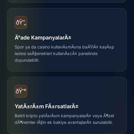
ðŸ”„
Ä°ade KampanyalarÄ±
Spor ya da casino kullanÄ±mÄ±na baÄŸlÄ± kayÄ±p
iadesi seÃ§enekleri kullanÄ±cÄ± panelinde
duyurulabilir.
ðŸ’°
YatÄ±rÄ±m FÄ±rsatlarÄ±
Belirli kripto yatÄ±rÄ±m kampanyalarÄ± veya Ã¶zel
dÃ¶nemler iÃ§in ek bakiye avantajlarÄ± sunulabilir.