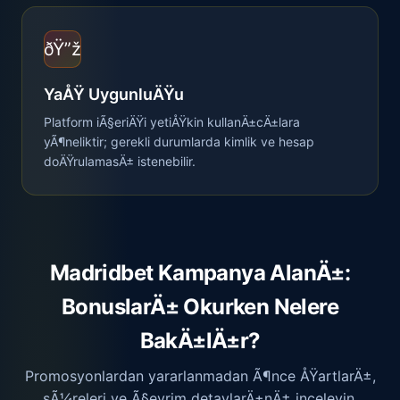
ðŸ”ž
YaÅŸ UygunluÄŸu
Platform iÃ§eriÄŸi yetiÅŸkin kullanÄ±cÄ±lara
yÃ¶neliktir; gerekli durumlarda kimlik ve hesap
doÄŸrulamasÄ± istenebilir.
Madridbet Kampanya AlanÄ±:
BonuslarÄ± Okurken Nelere
BakÄ±lÄ±r?
Promosyonlardan yararlanmadan Ã¶nce ÅŸartlarÄ±,
sÃ¼releri ve Ã§evrim detaylarÄ±nÄ± inceleyin.