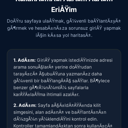
EriÅŸim
DoÄŸru sayfaya ulaÅŸmak, gÃ¼venli baÄŸlantÄ±yÄ±
gÃ¶rmek ve hesabÄ±nÄ±za sorunsuz giriÅŸ yapmak
iÃ§in kÄ±sa yol haritasÄ±.
1. AdÄ±m:
GiriÅŸ yapmak istediÄŸinizde adresi
arama sonuÃ§larÄ± yerine doÄŸrudan
tarayÄ±cÄ± Ã§ubuÄŸuna yazmanÄ±z daha
gÃ¼venli bir baÅŸlangÄ±Ã§ saÄŸlar. BÃ¶ylece
benzer gÃ¶rÃ¼nÃ¼mlÃ¼ sayfalarla
karÅŸÄ±laÅŸma ihtimali azalÄ±r.
2. AdÄ±m:
Sayfa aÃ§Ä±ldÄ±ÄŸÄ±nda kilit
simgesini, alan adÄ±nÄ± ve baÄŸlantÄ±nÄ±n
dÃ¼zgÃ¼n yÃ¼klendiÄŸini kontrol edin.
Kontroller tamamlandÄ±ktan sonra kullanÄ±cÄ±