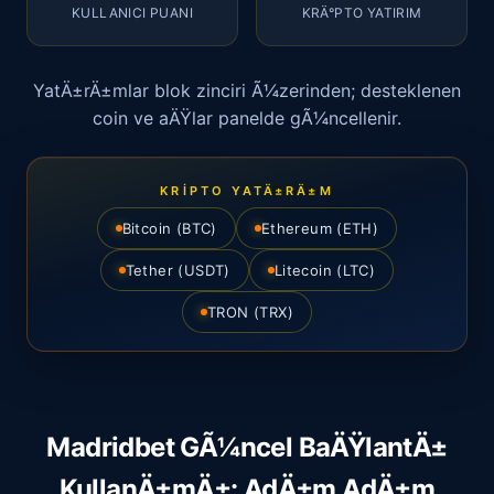
KULLANICI PUANI
KRÄ°PTO YATIRIM
YatÄ±rÄ±mlar blok zinciri Ã¼zerinden; desteklenen
coin ve aÄŸlar panelde gÃ¼ncellenir.
KRIPTO YATÄ±RÄ±M
Bitcoin (BTC)
Ethereum (ETH)
Tether (USDT)
Litecoin (LTC)
TRON (TRX)
Madridbet GÃ¼ncel BaÄŸlantÄ±
KullanÄ±mÄ±: AdÄ±m AdÄ±m