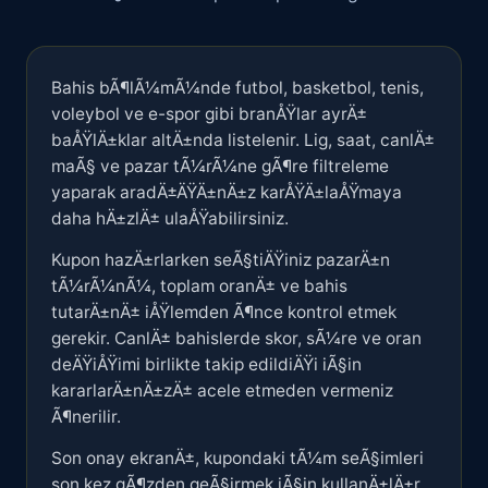
Bahis bÃ¶lÃ¼mÃ¼nde futbol, basketbol, tenis,
voleybol ve e-spor gibi branÅŸlar ayrÄ±
baÅŸlÄ±klar altÄ±nda listelenir. Lig, saat, canlÄ±
maÃ§ ve pazar tÃ¼rÃ¼ne gÃ¶re filtreleme
yaparak aradÄ±ÄŸÄ±nÄ±z karÅŸÄ±laÅŸmaya
daha hÄ±zlÄ± ulaÅŸabilirsiniz.
Kupon hazÄ±rlarken seÃ§tiÄŸiniz pazarÄ±n
tÃ¼rÃ¼nÃ¼, toplam oranÄ± ve bahis
tutarÄ±nÄ± iÅŸlemden Ã¶nce kontrol etmek
gerekir. CanlÄ± bahislerde skor, sÃ¼re ve oran
deÄŸiÅŸimi birlikte takip edildiÄŸi iÃ§in
kararlarÄ±nÄ±zÄ± acele etmeden vermeniz
Ã¶nerilir.
Son onay ekranÄ±, kupondaki tÃ¼m seÃ§imleri
son kez gÃ¶zden geÃ§irmek iÃ§in kullanÄ±lÄ±r.