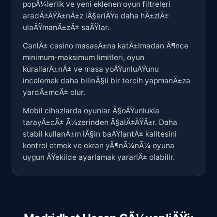
popÃ¼lerlik ve yeni eklenen oyun filtreleri
aradÄ±ÄŸÄ±nÄ±z iÃ§eriÄŸe daha hÄ±zlÄ±
ulaÅŸmanÄ±zÄ± saÄŸlar.
CanlÄ± casino masasÄ±na katÄ±lmadan Ã¶nce
minimum-maksimum limitleri, oyun
kurallarÄ±nÄ± ve masa yoÄŸunluÄŸunu
incelemek daha bilinÃ§li bir tercih yapmanÄ±za
yardÄ±mcÄ± olur.
Mobil cihazlarda oyunlar Ã§oÄŸunlukla
tarayÄ±cÄ± Ã¼zerinden Ã§alÄ±ÅŸÄ±r. Daha
stabil kullanÄ±m iÃ§in baÄŸlantÄ± kalitesini
kontrol etmek ve ekran yÃ¶nÃ¼nÃ¼ oyuna
uygun ÅŸekilde ayarlamak yararlÄ± olabilir.