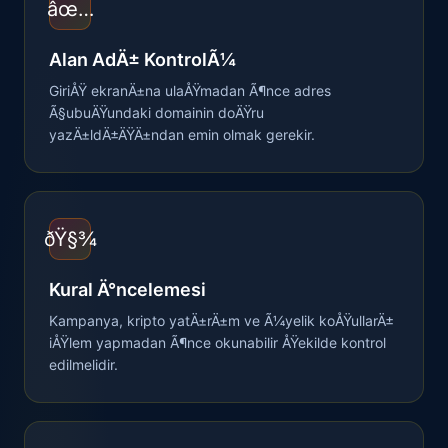
âœ…
Alan AdÄ± KontrolÃ¼
GiriÅŸ ekranÄ±na ulaÅŸmadan Ã¶nce adres
Ã§ubuÄŸundaki domainin doÄŸru
yazÄ±ldÄ±ÄŸÄ±ndan emin olmak gerekir.
ðŸ§¾
Kural Ä°ncelemesi
Kampanya, kripto yatÄ±rÄ±m ve Ã¼yelik koÅŸullarÄ±
iÅŸlem yapmadan Ã¶nce okunabilir ÅŸekilde kontrol
edilmelidir.