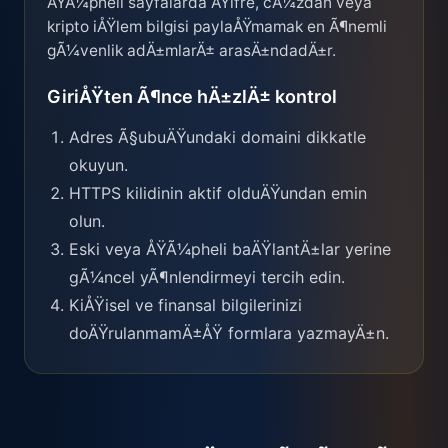
ÅŸÃ¼pheli sayfalarda ÅŸifre, cÃ¼zdan veya
kripto iÅŸlem bilgisi paylaÅŸmamak en Ã¶nemli
gÃ¼venlik adÄ±mlarÄ± arasÄ±ndadÄ±r.
GiriÅŸten Ã¶nce hÄ±zlÄ± kontrol
Adres Ã§ubuÄŸundaki domaini dikkatle
okuyun.
HTTPS kilidinin aktif olduÄŸundan emin
olun.
Eski veya ÅŸÃ¼pheli baÄŸlantÄ±lar yerine
gÃ¼ncel yÃ¶nlendirmeyi tercih edin.
KiÅŸisel ve finansal bilgilerinizi
doÄŸrulanmamÄ±ÅŸ formlara yazmayÄ±n.