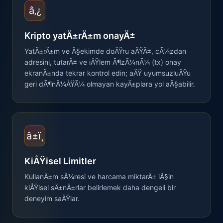
â‚¿
Kripto yatÄ±rÄ±m onayÄ±
YatÄ±rÄ±m ve Ã§ekimde doÄŸru aÄŸÄ±, cÃ¼zdan
adresini, tutarÄ± ve iÅŸlem Ã¶zÃ¼nÃ¼ (tx) onay
ekranÄ±nda tekrar kontrol edin; aÄŸ uyumsuzluÄŸu
geri dÃ¶nÃ¼ÅŸÃ¼ olmayan kayÄ±plara yol aÃ§abilir.
â±ï¸
KiÅŸisel Limitler
KullanÄ±m sÃ¼resi ve harcama miktarÄ± iÃ§in
kiÅŸisel sÄ±nÄ±rlar belirlemek daha dengeli bir
deneyim saÄŸlar.