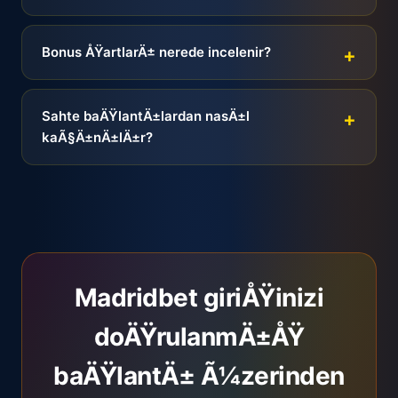
Bonus ÅŸartlarÄ± nerede incelenir?
Sahte baÄŸlantÄ±lardan nasÄ±l
kaÃ§Ä±nÄ±lÄ±r?
Madridbet giriÅŸinizi
doÄŸrulanmÄ±ÅŸ
baÄŸlantÄ± Ã¼zerinden