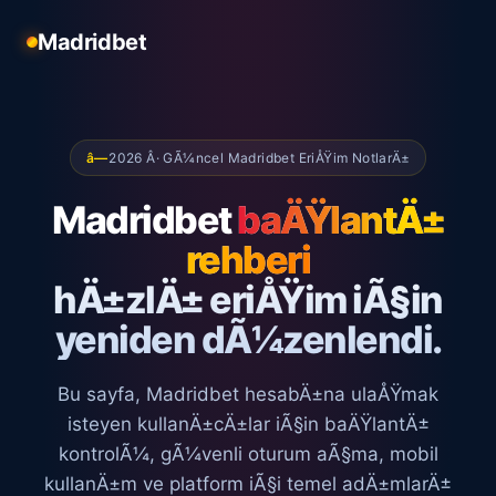
Madridbet
â—
2026 Â· GÃ¼ncel Madridbet EriÅŸim NotlarÄ±
Madridbet
baÄŸlantÄ±
rehberi
hÄ±zlÄ± eriÅŸim iÃ§in
yeniden dÃ¼zenlendi.
Bu sayfa, Madridbet hesabÄ±na ulaÅŸmak
isteyen kullanÄ±cÄ±lar iÃ§in baÄŸlantÄ±
kontrolÃ¼, gÃ¼venli oturum aÃ§ma, mobil
kullanÄ±m ve platform iÃ§i temel adÄ±mlarÄ±