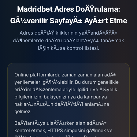
Madridbet Adres DoÄŸrulama:
GÃ¼venilir SayfayÄ± AyÄ±rt Etme
Adres deÄŸiÅŸikliklerinin yaÅŸandÄ±ÄŸÄ±
dÃ¶nemlerde doÄŸru baÄŸlantÄ±yÄ± tanÄ±mak
iÃ§in kÄ±sa kontrol listesi.
Online platformlarda zaman zaman alan adÄ±
yenilemeleri gÃ¶rÃ¼lebilir. Bu durum genellikle
eriÅŸim dÃ¼zenlemeleriyle ilgilidir ve Ã¼yelik
bilgilerinizin, bakiyenizin ya da kampanya
haklarÄ±nÄ±zÄ±n deÄŸiÅŸtiÄŸi anlamÄ±na
gelmez.
BaÄŸlantÄ±ya ulaÅŸÄ±rken alan adÄ±nÄ±
kontrol etmek, HTTPS simgesini gÃ¶rmek ve