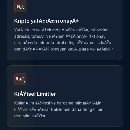
â‚¿
Kripto yatÄ±rÄ±m onayÄ±
YatÄ±rÄ±m ve Ã§ekimde doÄŸru aÄŸÄ±, cÃ¼zdan
adresini, tutarÄ± ve iÅŸlem Ã¶zÃ¼nÃ¼ (tx) onay
ekranÄ±nda tekrar kontrol edin; aÄŸ uyumsuzluÄŸu
geri dÃ¶nÃ¼ÅŸÃ¼ olmayan kayÄ±plara yol aÃ§abilir.
â±ï¸
KiÅŸisel Limitler
KullanÄ±m sÃ¼resi ve harcama miktarÄ± iÃ§in
kiÅŸisel sÄ±nÄ±rlar belirlemek daha dengeli bir
deneyim saÄŸlar.