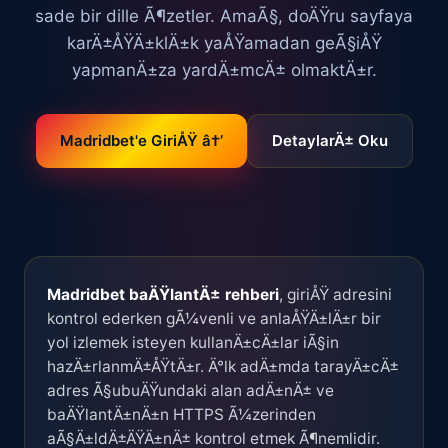
sade bir dille Ã¶zetler. AmaÃ§, doÄŸru sayfaya
karÄ±ÅŸÄ±klÄ±k yaÅŸamadan geÃ§iÅŸ
yapmanÄ±za yardÄ±mcÄ± olmaktÄ±r.
Madridbet'e GiriÅŸ â†’
DetaylarÄ± Oku
Madridbet baÄŸlantÄ± rehberi
, giriÅŸ adresini
kontrol ederken gÃ¼venli ve anlaÅŸÄ±lÄ±r bir
yol izlemek isteyen kullanÄ±cÄ±lar iÃ§in
hazÄ±rlanmÄ±ÅŸtÄ±r. Ä°lk adÄ±mda tarayÄ±cÄ±
adres Ã§ubuÄŸundaki alan adÄ±nÄ± ve
baÄŸlantÄ±nÄ±n HTTPS Ã¼zerinden
aÃ§Ä±ldÄ±ÄŸÄ±nÄ± kontrol etmek Ã¶nemlidir.