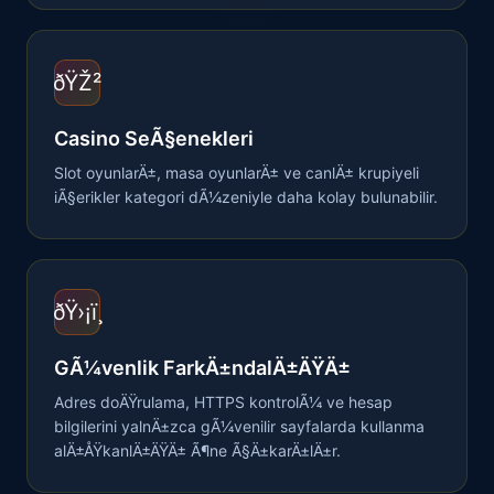
ðŸŽ²
Casino SeÃ§enekleri
Slot oyunlarÄ±, masa oyunlarÄ± ve canlÄ± krupiyeli
iÃ§erikler kategori dÃ¼zeniyle daha kolay bulunabilir.
ðŸ›¡ï¸
GÃ¼venlik FarkÄ±ndalÄ±ÄŸÄ±
Adres doÄŸrulama, HTTPS kontrolÃ¼ ve hesap
bilgilerini yalnÄ±zca gÃ¼venilir sayfalarda kullanma
alÄ±ÅŸkanlÄ±ÄŸÄ± Ã¶ne Ã§Ä±karÄ±lÄ±r.