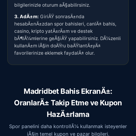
bilgilerinizle oturum aÃ§abilirsiniz.
3. AdÄ±m:
GiriÅŸ sonrasÄ±nda
hesabÄ±nÄ±zdan spor bahisleri, canlÄ± bahis,
casino, kripto yatÄ±rÄ±m ve destek
bÃ¶lÃ¼mlerine geÃ§iÅŸ yapabilirsiniz. DÃ¼zenli
kullanÄ±m iÃ§in doÄŸru baÄŸlantÄ±yÄ±
favorilerinize eklemek faydalÄ± olur.
Madridbet Bahis EkranÄ±:
OranlarÄ± Takip Etme ve Kupon
HazÄ±rlama
Spor panelini daha kontrollÃ¼ kullanmak isteyenler
iÃ§in temel kupon ve pazar bilgileri.