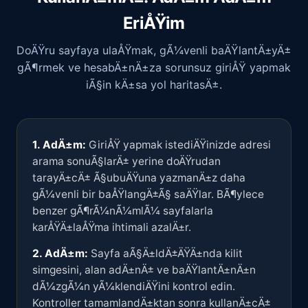
EriÅŸim
DoÄŸru sayfaya ulaÅŸmak, gÃ¼venli baÄŸlantÄ±yÄ±
gÃ¶rmek ve hesabÄ±nÄ±za sorunsuz giriÅŸ yapmak
iÃ§in kÄ±sa yol haritasÄ±.
1. AdÄ±m:
GiriÅŸ yapmak istediÄŸinizde adresi
arama sonuÃ§larÄ± yerine doÄŸrudan
tarayÄ±cÄ± Ã§ubuÄŸuna yazmanÄ±z daha
gÃ¼venli bir baÅŸlangÄ±Ã§ saÄŸlar. BÃ¶ylece
benzer gÃ¶rÃ¼nÃ¼mlÃ¼ sayfalarla
karÅŸÄ±laÅŸma ihtimali azalÄ±r.
2. AdÄ±m:
Sayfa aÃ§Ä±ldÄ±ÄŸÄ±nda kilit
simgesini, alan adÄ±nÄ± ve baÄŸlantÄ±nÄ±n
dÃ¼zgÃ¼n yÃ¼klendiÄŸini kontrol edin.
Kontroller tamamlandÄ±ktan sonra kullanÄ±cÄ±