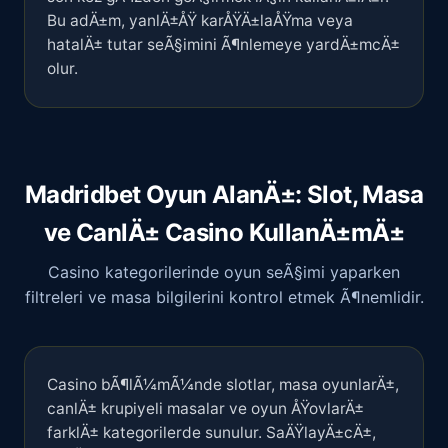
Bu adÄ±m, yanlÄ±ÅŸ karÅŸÄ±laÅŸma veya
hatalÄ± tutar seÃ§imini Ã¶nlemeye yardÄ±mcÄ±
olur.
Madridbet Oyun AlanÄ±: Slot, Masa
ve CanlÄ± Casino KullanÄ±mÄ±
Casino kategorilerinde oyun seÃ§imi yaparken
filtreleri ve masa bilgilerini kontrol etmek Ã¶nemlidir.
Casino bÃ¶lÃ¼mÃ¼nde slotlar, masa oyunlarÄ±,
canlÄ± krupiyeli masalar ve oyun ÅŸovlarÄ±
farklÄ± kategorilerde sunulur. SaÄŸlayÄ±cÄ±,