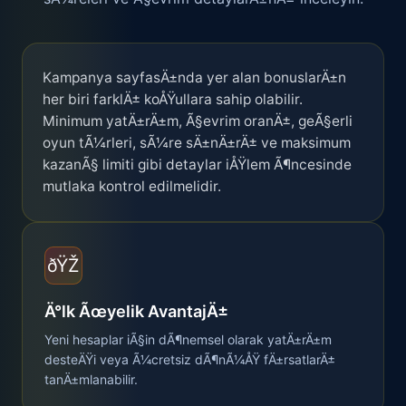
Kampanya sayfasÄ±nda yer alan bonuslarÄ±n
her biri farklÄ± koÅŸullara sahip olabilir.
Minimum yatÄ±rÄ±m, Ã§evrim oranÄ±, geÃ§erli
oyun tÃ¼rleri, sÃ¼re sÄ±nÄ±rÄ± ve maksimum
kazanÃ§ limiti gibi detaylar iÅŸlem Ã¶ncesinde
mutlaka kontrol edilmelidir.
ðŸŽ
Ä°lk Ãœyelik AvantajÄ±
Yeni hesaplar iÃ§in dÃ¶nemsel olarak yatÄ±rÄ±m
desteÄŸi veya Ã¼cretsiz dÃ¶nÃ¼ÅŸ fÄ±rsatlarÄ±
tanÄ±mlanabilir.