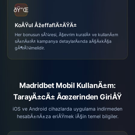
ðŸ“Œ
KoÅŸul ÅžeffaflÄ±ÄŸÄ±
Her bonusun sÃ¼resi, Ã§evrim kuralÄ± ve kullanÄ±m
sÄ±nÄ±rÄ± kampanya detaylarÄ±nda aÃ§Ä±kÃ§a
gÃ¶rÃ¼lmelidir.
Madridbet Mobil KullanÄ±m:
TarayÄ±cÄ± Ãœzerinden GiriÅŸ
iOS ve Android cihazlarda uygulama indirmeden
hesabÄ±nÄ±za eriÅŸmek iÃ§in temel bilgiler.