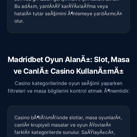
Bu adÄ±m, yanlÄ±ÅŸ karÅŸÄ±laÅŸma veya
hatalÄ± tutar seÃ§imini Ã¶nlemeye yardÄ±mcÄ±
olur.
Madridbet Oyun AlanÄ±: Slot, Masa
ve CanlÄ± Casino KullanÄ±mÄ±
Casino kategorilerinde oyun seÃ§imi yaparken
filtreleri ve masa bilgilerini kontrol etmek Ã¶nemlidir.
Casino bÃ¶lÃ¼mÃ¼nde slotlar, masa oyunlarÄ±,
canlÄ± krupiyeli masalar ve oyun ÅŸovlarÄ±
farklÄ± kategorilerde sunulur. SaÄŸlayÄ±cÄ±,