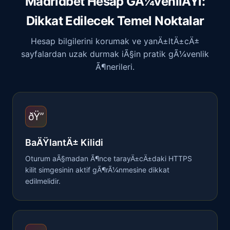
Madridbet Hesap GÃ¼venliÄŸi:
Dikkat Edilecek Temel Noktalar
Hesap bilgilerini korumak ve yanÄ±ltÄ±cÄ±
sayfalardan uzak durmak iÃ§in pratik gÃ¼venlik
Ã¶nerileri.
ðŸ”
BaÄŸlantÄ± Kilidi
Oturum aÃ§madan Ã¶nce tarayÄ±cÄ±daki HTTPS
kilit simgesinin aktif gÃ¶rÃ¼nmesine dikkat
edilmelidir.