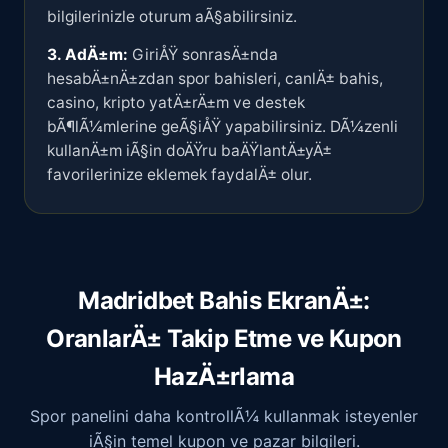
bilgilerinizle oturum aÃ§abilirsiniz.
3. AdÄ±m:
GiriÅŸ sonrasÄ±nda
hesabÄ±nÄ±zdan spor bahisleri, canlÄ± bahis,
casino, kripto yatÄ±rÄ±m ve destek
bÃ¶lÃ¼mlerine geÃ§iÅŸ yapabilirsiniz. DÃ¼zenli
kullanÄ±m iÃ§in doÄŸru baÄŸlantÄ±yÄ±
favorilerinize eklemek faydalÄ± olur.
Madridbet Bahis EkranÄ±:
OranlarÄ± Takip Etme ve Kupon
HazÄ±rlama
Spor panelini daha kontrollÃ¼ kullanmak isteyenler
iÃ§in temel kupon ve pazar bilgileri.