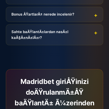
Bonus ÅŸartlarÄ± nerede incelenir?
Sahte baÄŸlantÄ±lardan nasÄ±l
kaÃ§Ä±nÄ±lÄ±r?
Madridbet giriÅŸinizi
doÄŸrulanmÄ±ÅŸ
baÄŸlantÄ± Ã¼zerinden