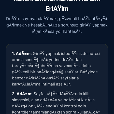
EriÅŸim
DoÄŸru sayfaya ulaÅŸmak, gÃ¼venli baÄŸlantÄ±yÄ±
gÃ¶rmek ve hesabÄ±nÄ±za sorunsuz giriÅŸ yapmak
iÃ§in kÄ±sa yol haritasÄ±.
1. AdÄ±m:
GiriÅŸ yapmak istediÄŸinizde adresi
arama sonuÃ§larÄ± yerine doÄŸrudan
tarayÄ±cÄ± Ã§ubuÄŸuna yazmanÄ±z daha
gÃ¼venli bir baÅŸlangÄ±Ã§ saÄŸlar. BÃ¶ylece
benzer gÃ¶rÃ¼nÃ¼mlÃ¼ sayfalarla
karÅŸÄ±laÅŸma ihtimali azalÄ±r.
2. AdÄ±m:
Sayfa aÃ§Ä±ldÄ±ÄŸÄ±nda kilit
simgesini, alan adÄ±nÄ± ve baÄŸlantÄ±nÄ±n
dÃ¼zgÃ¼n yÃ¼klendiÄŸini kontrol edin.
Kontroller tamamlandÄ±ktan sonra kullanÄ±cÄ±