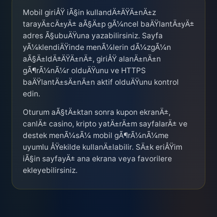
Mobil giriÅŸ iÃ§in kullandÄ±ÄŸÄ±nÄ±z
tarayÄ±cÄ±yÄ± aÃ§Ä±p gÃ¼ncel baÄŸlantÄ±yÄ±
adres Ã§ubuÄŸuna yazabilirsiniz. Sayfa
yÃ¼klendiÄŸinde menÃ¼lerin dÃ¼zgÃ¼n
aÃ§Ä±ldÄ±ÄŸÄ±nÄ±, giriÅŸ alanÄ±nÄ±n
gÃ¶rÃ¼nÃ¼r olduÄŸunu ve HTTPS
baÄŸlantÄ±sÄ±nÄ±n aktif olduÄŸunu kontrol
edin.
Oturum aÃ§tÄ±ktan sonra kupon ekranÄ±,
canlÄ± casino, kripto yatÄ±rÄ±m sayfalarÄ± ve
destek menÃ¼sÃ¼ mobil gÃ¶rÃ¼nÃ¼me
uyumlu ÅŸekilde kullanÄ±labilir. SÄ±k eriÅŸim
iÃ§in sayfayÄ± ana ekrana veya favorilere
ekleyebilirsiniz.