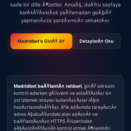
sade bir dille Ã¶zetler. AmaÃ§, doÄŸru sayfaya
karÄ±ÅŸÄ±klÄ±k yaÅŸamadan geÃ§iÅŸ
yapmanÄ±za yardÄ±mcÄ± olmaktÄ±r.
Madridbet'e GiriÅŸ â†’
DetaylarÄ± Oku
Madridbet baÄŸlantÄ± rehberi
, giriÅŸ adresini
kontrol ederken gÃ¼venli ve anlaÅŸÄ±lÄ±r bir
yol izlemek isteyen kullanÄ±cÄ±lar iÃ§in
hazÄ±rlanmÄ±ÅŸtÄ±r. Ä°lk adÄ±mda tarayÄ±cÄ±
adres Ã§ubuÄŸundaki alan adÄ±nÄ± ve
baÄŸlantÄ±nÄ±n HTTPS Ã¼zerinden
aÃ§Ä±ldÄ±ÄŸÄ±nÄ± kontrol etmek Ã¶nemlidir.