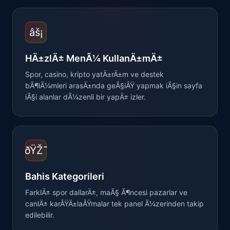
âš¡
HÄ±zlÄ± MenÃ¼ KullanÄ±mÄ±
Spor, casino, kripto yatÄ±rÄ±m ve destek
bÃ¶lÃ¼mleri arasÄ±nda geÃ§iÅŸ yapmak iÃ§in sayfa
iÃ§i alanlar dÃ¼zenli bir yapÄ± izler.
ðŸŽ¯
Bahis Kategorileri
FarklÄ± spor dallarÄ±, maÃ§ Ã¶ncesi pazarlar ve
canlÄ± karÅŸÄ±laÅŸmalar tek panel Ã¼zerinden takip
edilebilir.