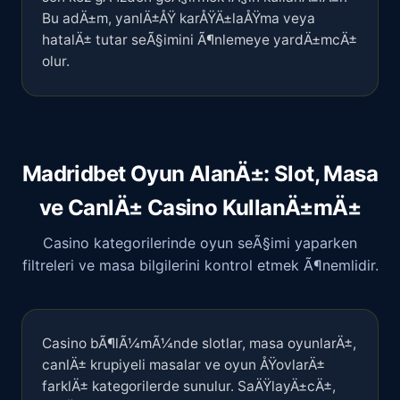
Bu adÄ±m, yanlÄ±ÅŸ karÅŸÄ±laÅŸma veya
hatalÄ± tutar seÃ§imini Ã¶nlemeye yardÄ±mcÄ±
olur.
Madridbet Oyun AlanÄ±: Slot, Masa
ve CanlÄ± Casino KullanÄ±mÄ±
Casino kategorilerinde oyun seÃ§imi yaparken
filtreleri ve masa bilgilerini kontrol etmek Ã¶nemlidir.
Casino bÃ¶lÃ¼mÃ¼nde slotlar, masa oyunlarÄ±,
canlÄ± krupiyeli masalar ve oyun ÅŸovlarÄ±
farklÄ± kategorilerde sunulur. SaÄŸlayÄ±cÄ±,