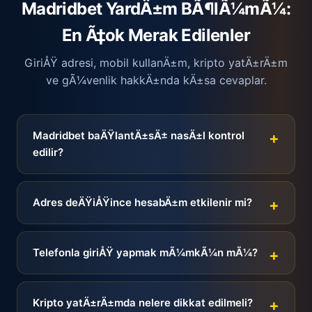
Madridbet YardÄ±m BÃ¶lÃ¼mÃ¼:
En Ã‡ok Merak Edilenler
GiriÅŸ adresi, mobil kullanÄ±m, kripto yatÄ±rÄ±m
ve gÃ¼venlik hakkÄ±nda kÄ±sa cevaplar.
Madridbet baÄŸlantÄ±sÄ± nasÄ±l kontrol
edilir?
Adres deÄŸiÅŸince hesabÄ±m etkilenir mi?
Telefonla giriÅŸ yapmak mÃ¼mkÃ¼n mÃ¼?
Kripto yatÄ±rÄ±mda nelere dikkat edilmeli?