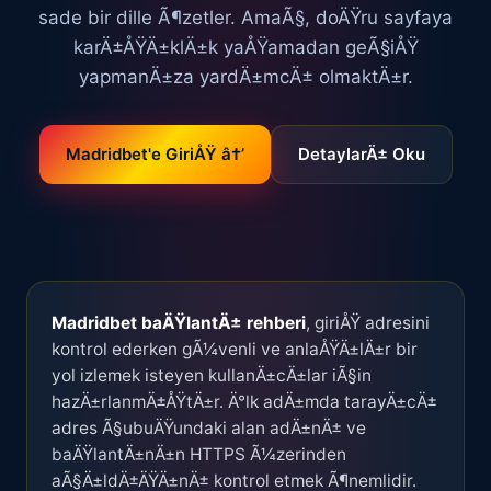
sade bir dille Ã¶zetler. AmaÃ§, doÄŸru sayfaya
karÄ±ÅŸÄ±klÄ±k yaÅŸamadan geÃ§iÅŸ
yapmanÄ±za yardÄ±mcÄ± olmaktÄ±r.
Madridbet'e GiriÅŸ â†’
DetaylarÄ± Oku
Madridbet baÄŸlantÄ± rehberi
, giriÅŸ adresini
kontrol ederken gÃ¼venli ve anlaÅŸÄ±lÄ±r bir
yol izlemek isteyen kullanÄ±cÄ±lar iÃ§in
hazÄ±rlanmÄ±ÅŸtÄ±r. Ä°lk adÄ±mda tarayÄ±cÄ±
adres Ã§ubuÄŸundaki alan adÄ±nÄ± ve
baÄŸlantÄ±nÄ±n HTTPS Ã¼zerinden
aÃ§Ä±ldÄ±ÄŸÄ±nÄ± kontrol etmek Ã¶nemlidir.