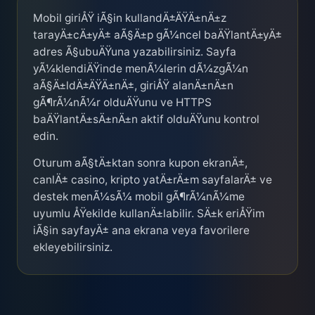
Mobil giriÅŸ iÃ§in kullandÄ±ÄŸÄ±nÄ±z
tarayÄ±cÄ±yÄ± aÃ§Ä±p gÃ¼ncel baÄŸlantÄ±yÄ±
adres Ã§ubuÄŸuna yazabilirsiniz. Sayfa
yÃ¼klendiÄŸinde menÃ¼lerin dÃ¼zgÃ¼n
aÃ§Ä±ldÄ±ÄŸÄ±nÄ±, giriÅŸ alanÄ±nÄ±n
gÃ¶rÃ¼nÃ¼r olduÄŸunu ve HTTPS
baÄŸlantÄ±sÄ±nÄ±n aktif olduÄŸunu kontrol
edin.
Oturum aÃ§tÄ±ktan sonra kupon ekranÄ±,
canlÄ± casino, kripto yatÄ±rÄ±m sayfalarÄ± ve
destek menÃ¼sÃ¼ mobil gÃ¶rÃ¼nÃ¼me
uyumlu ÅŸekilde kullanÄ±labilir. SÄ±k eriÅŸim
iÃ§in sayfayÄ± ana ekrana veya favorilere
ekleyebilirsiniz.