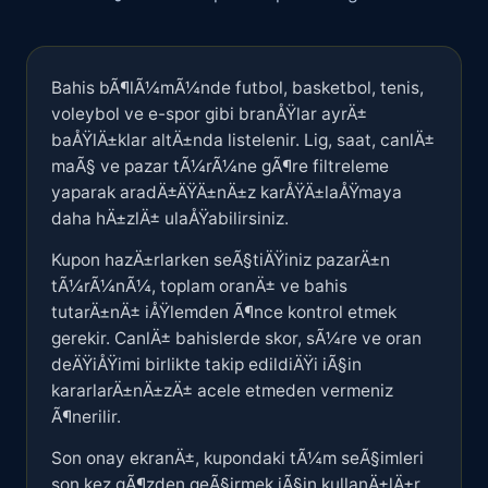
Bahis bÃ¶lÃ¼mÃ¼nde futbol, basketbol, tenis,
voleybol ve e-spor gibi branÅŸlar ayrÄ±
baÅŸlÄ±klar altÄ±nda listelenir. Lig, saat, canlÄ±
maÃ§ ve pazar tÃ¼rÃ¼ne gÃ¶re filtreleme
yaparak aradÄ±ÄŸÄ±nÄ±z karÅŸÄ±laÅŸmaya
daha hÄ±zlÄ± ulaÅŸabilirsiniz.
Kupon hazÄ±rlarken seÃ§tiÄŸiniz pazarÄ±n
tÃ¼rÃ¼nÃ¼, toplam oranÄ± ve bahis
tutarÄ±nÄ± iÅŸlemden Ã¶nce kontrol etmek
gerekir. CanlÄ± bahislerde skor, sÃ¼re ve oran
deÄŸiÅŸimi birlikte takip edildiÄŸi iÃ§in
kararlarÄ±nÄ±zÄ± acele etmeden vermeniz
Ã¶nerilir.
Son onay ekranÄ±, kupondaki tÃ¼m seÃ§imleri
son kez gÃ¶zden geÃ§irmek iÃ§in kullanÄ±lÄ±r.