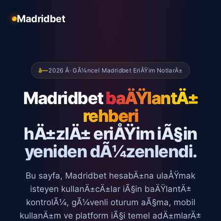
Madridbet
â—
2026 Â· GÃ¼ncel Madridbet EriÅŸim NotlarÄ±
Madridbet
baÄŸlantÄ±
rehberi
hÄ±zlÄ± eriÅŸim iÃ§in
yeniden dÃ¼zenlendi.
Bu sayfa, Madridbet hesabÄ±na ulaÅŸmak
isteyen kullanÄ±cÄ±lar iÃ§in baÄŸlantÄ±
kontrolÃ¼, gÃ¼venli oturum aÃ§ma, mobil
kullanÄ±m ve platform iÃ§i temel adÄ±mlarÄ±