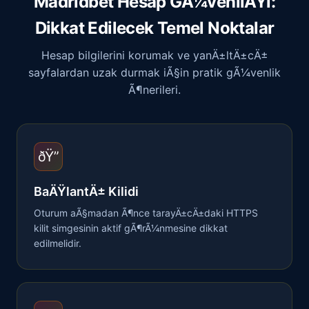
Madridbet Hesap GÃ¼venliÄŸi:
Dikkat Edilecek Temel Noktalar
Hesap bilgilerini korumak ve yanÄ±ltÄ±cÄ±
sayfalardan uzak durmak iÃ§in pratik gÃ¼venlik
Ã¶nerileri.
ðŸ”
BaÄŸlantÄ± Kilidi
Oturum aÃ§madan Ã¶nce tarayÄ±cÄ±daki HTTPS
kilit simgesinin aktif gÃ¶rÃ¼nmesine dikkat
edilmelidir.