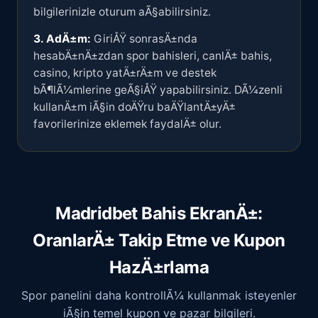
bilgilerinizle oturum aÃ§abilirsiniz.
3. AdÄ±m:
GiriÅŸ sonrasÄ±nda
hesabÄ±nÄ±zdan spor bahisleri, canlÄ± bahis,
casino, kripto yatÄ±rÄ±m ve destek
bÃ¶lÃ¼mlerine geÃ§iÅŸ yapabilirsiniz. DÃ¼zenli
kullanÄ±m iÃ§in doÄŸru baÄŸlantÄ±yÄ±
favorilerinize eklemek faydalÄ± olur.
Madridbet Bahis EkranÄ±:
OranlarÄ± Takip Etme ve Kupon
HazÄ±rlama
Spor panelini daha kontrollÃ¼ kullanmak isteyenler
iÃ§in temel kupon ve pazar bilgileri.