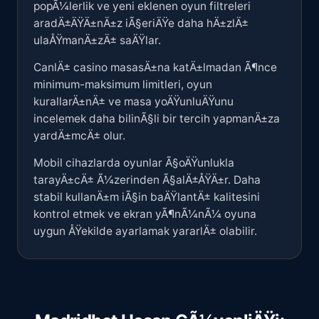
popÃ¼lerlik ve yeni eklenen oyun filtreleri
aradÄ±ÄŸÄ±nÄ±z iÃ§eriÄŸe daha hÄ±zlÄ±
ulaÅŸmanÄ±zÄ± saÄŸlar.
CanlÄ± casino masasÄ±na katÄ±lmadan Ã¶nce
minimum-maksimum limitleri, oyun
kurallarÄ±nÄ± ve masa yoÄŸunluÄŸunu
incelemek daha bilinÃ§li bir tercih yapmanÄ±za
yardÄ±mcÄ± olur.
Mobil cihazlarda oyunlar Ã§oÄŸunlukla
tarayÄ±cÄ± Ã¼zerinden Ã§alÄ±ÅŸÄ±r. Daha
stabil kullanÄ±m iÃ§in baÄŸlantÄ± kalitesini
kontrol etmek ve ekran yÃ¶nÃ¼nÃ¼ oyuna
uygun ÅŸekilde ayarlamak yararlÄ± olabilir.