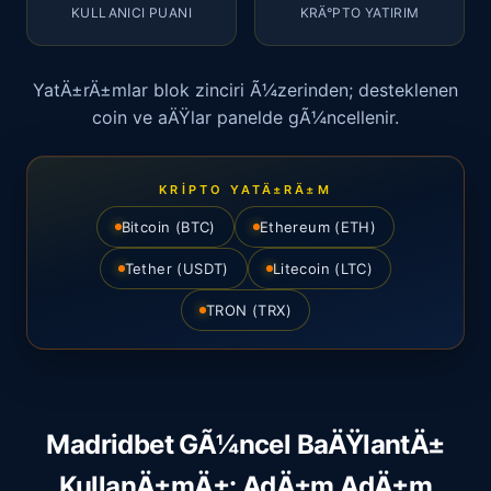
KULLANICI PUANI
KRÄ°PTO YATIRIM
YatÄ±rÄ±mlar blok zinciri Ã¼zerinden; desteklenen
coin ve aÄŸlar panelde gÃ¼ncellenir.
KRIPTO YATÄ±RÄ±M
Bitcoin (BTC)
Ethereum (ETH)
Tether (USDT)
Litecoin (LTC)
TRON (TRX)
Madridbet GÃ¼ncel BaÄŸlantÄ±
KullanÄ±mÄ±: AdÄ±m AdÄ±m