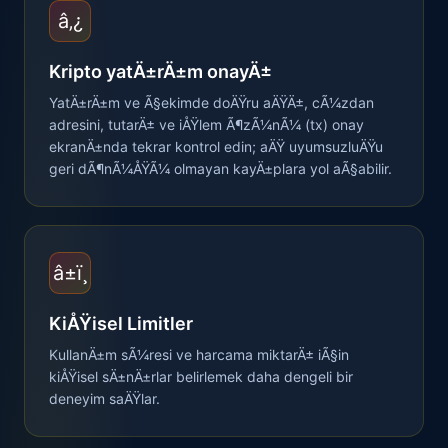
â‚¿
Kripto yatÄ±rÄ±m onayÄ±
YatÄ±rÄ±m ve Ã§ekimde doÄŸru aÄŸÄ±, cÃ¼zdan
adresini, tutarÄ± ve iÅŸlem Ã¶zÃ¼nÃ¼ (tx) onay
ekranÄ±nda tekrar kontrol edin; aÄŸ uyumsuzluÄŸu
geri dÃ¶nÃ¼ÅŸÃ¼ olmayan kayÄ±plara yol aÃ§abilir.
â±ï¸
KiÅŸisel Limitler
KullanÄ±m sÃ¼resi ve harcama miktarÄ± iÃ§in
kiÅŸisel sÄ±nÄ±rlar belirlemek daha dengeli bir
deneyim saÄŸlar.