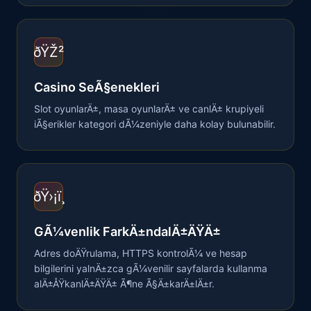
ðŸŽ²
Casino SeÃ§enekleri
Slot oyunlarÄ±, masa oyunlarÄ± ve canlÄ± krupiyeli
iÃ§erikler kategori dÃ¼zeniyle daha kolay bulunabilir.
ðŸ›¡ï¸
GÃ¼venlik FarkÄ±ndalÄ±ÄŸÄ±
Adres doÄŸrulama, HTTPS kontrolÃ¼ ve hesap
bilgilerini yalnÄ±zca gÃ¼venilir sayfalarda kullanma
alÄ±ÅŸkanlÄ±ÄŸÄ± Ã¶ne Ã§Ä±karÄ±lÄ±r.