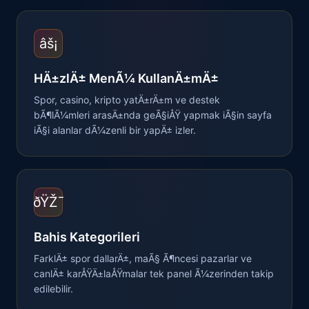
âš¡
HÄ±zlÄ± MenÃ¼ KullanÄ±mÄ±
Spor, casino, kripto yatÄ±rÄ±m ve destek
bÃ¶lÃ¼mleri arasÄ±nda geÃ§iÅŸ yapmak iÃ§in sayfa
iÃ§i alanlar dÃ¼zenli bir yapÄ± izler.
ðŸŽ¯
Bahis Kategorileri
FarklÄ± spor dallarÄ±, maÃ§ Ã¶ncesi pazarlar ve
canlÄ± karÅŸÄ±laÅŸmalar tek panel Ã¼zerinden takip
edilebilir.