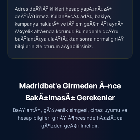
Adres deÄŸiÅŸiklikleri hesap yapÄ±nÄ±zÄ±
deÄŸiÅŸtirmez. KullanÄ±cÄ± adÄ±, bakiye,
kampanya haklarÄ± ve iÅŸlem geÃ§miÅŸi aynÄ±
Ã¼yelik altÄ±nda korunur. Bu nedenle doÄŸru
baÄŸlantÄ±ya ulaÅŸtÄ±ktan sonra normal giriÅŸ
bilgilerinizle oturum aÃ§abilirsiniz.
Madridbet'e Girmeden Ã–nce
BakÄ±lmasÄ± Gerekenler
BaÄŸlantÄ±, gÃ¼venlik simgesi, cihaz uyumu ve
hesap bilgileri giriÅŸ Ã¶ncesinde hÄ±zlÄ±ca
gÃ¶zden geÃ§irilmelidir.