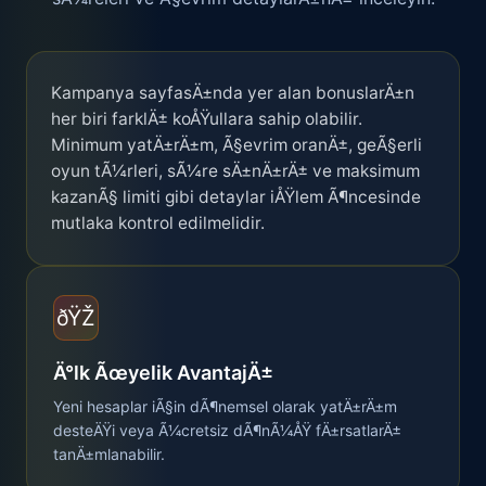
Kampanya sayfasÄ±nda yer alan bonuslarÄ±n
her biri farklÄ± koÅŸullara sahip olabilir.
Minimum yatÄ±rÄ±m, Ã§evrim oranÄ±, geÃ§erli
oyun tÃ¼rleri, sÃ¼re sÄ±nÄ±rÄ± ve maksimum
kazanÃ§ limiti gibi detaylar iÅŸlem Ã¶ncesinde
mutlaka kontrol edilmelidir.
ðŸŽ
Ä°lk Ãœyelik AvantajÄ±
Yeni hesaplar iÃ§in dÃ¶nemsel olarak yatÄ±rÄ±m
desteÄŸi veya Ã¼cretsiz dÃ¶nÃ¼ÅŸ fÄ±rsatlarÄ±
tanÄ±mlanabilir.