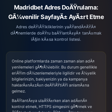
Madridbet Adres DoÄŸrulama:
GÃ¼venilir SayfayÄ± AyÄ±rt Etme
Adres deÄŸiÅŸikliklerinin yaÅŸandÄ±ÄŸÄ±
dÃ¶nemlerde doÄŸru baÄŸlantÄ±yÄ± tanÄ±mak
iÃ§in kÄ±sa kontrol listesi.
Online platformlarda zaman zaman alan adÄ±
yenilemeleri gÃ¶rÃ¼lebilir. Bu durum genellikle
eriÅŸim dÃ¼zenlemeleriyle ilgilidir ve Ã¼yelik
bilgilerinizin, bakiyenizin ya da kampanya
haklarÄ±nÄ±zÄ±n deÄŸiÅŸtiÄŸi anlamÄ±na
gelmez.
BaÄŸlantÄ±ya ulaÅŸÄ±rken alan adÄ±nÄ±
kontrol etmek, HTTPS simgesini gÃ¶rmek ve