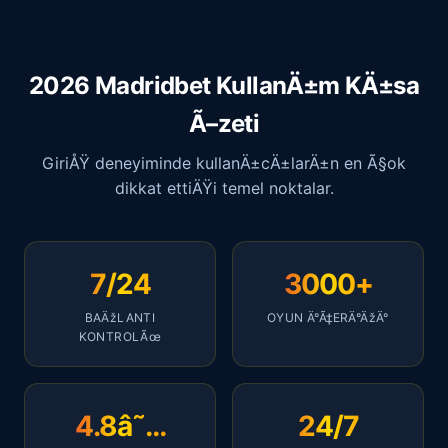
2026 Madridbet KullanÄ±m KÄ±sa
Ã–zeti
GiriÅŸ deneyiminde kullanÄ±cÄ±larÄ±n en Ã§ok
dikkat ettiÄŸi temel noktalar.
7/24
3000+
BAÄžLANTI
OYUN Ä°Ã‡ERÄ°ÄžÄ°
KONTROLÃœ
4.8â˜…
24/7