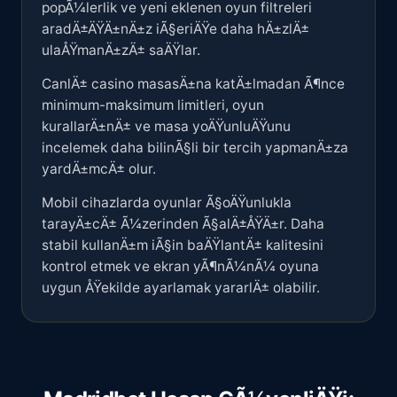
popÃ¼lerlik ve yeni eklenen oyun filtreleri
aradÄ±ÄŸÄ±nÄ±z iÃ§eriÄŸe daha hÄ±zlÄ±
ulaÅŸmanÄ±zÄ± saÄŸlar.
CanlÄ± casino masasÄ±na katÄ±lmadan Ã¶nce
minimum-maksimum limitleri, oyun
kurallarÄ±nÄ± ve masa yoÄŸunluÄŸunu
incelemek daha bilinÃ§li bir tercih yapmanÄ±za
yardÄ±mcÄ± olur.
Mobil cihazlarda oyunlar Ã§oÄŸunlukla
tarayÄ±cÄ± Ã¼zerinden Ã§alÄ±ÅŸÄ±r. Daha
stabil kullanÄ±m iÃ§in baÄŸlantÄ± kalitesini
kontrol etmek ve ekran yÃ¶nÃ¼nÃ¼ oyuna
uygun ÅŸekilde ayarlamak yararlÄ± olabilir.